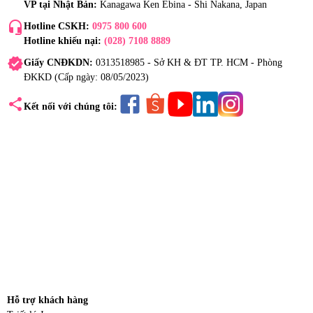
VP tại Nhật Bản:
Kanagawa Ken Ebina - Shi Nakana, Japan
headset_mic
Hotline CSKH:
0975 800 600
Hotline khiếu nại:
(028) 7108 8889
verified
Giấy CNĐKDN:
0313518985 - Sở KH & ĐT TP. HCM - Phòng
ĐKKD (Cấp ngày: 08/05/2023)
share
Kết nối với chúng tôi:
Hỗ trợ khách hàng