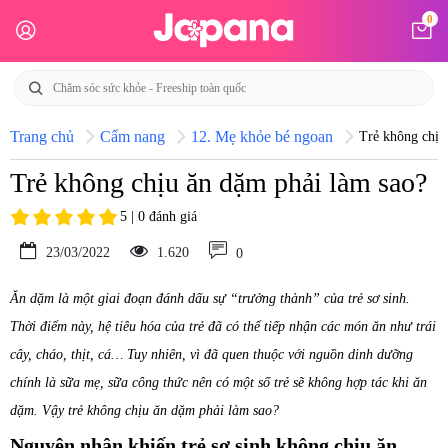
0
Trang chủ
Cẩm nang
12. Mẹ khỏe bé ngoan
Trẻ không chịu
Trẻ không chịu ăn dặm phải làm sao?
5 | 0 đánh giá
23/03/2022
1.620
0
Ăn dặm là một giai đoạn đánh dấu sự “trưởng thành” của trẻ sơ sinh.
Thời điểm này, hệ tiêu hóa của trẻ đã có thể tiếp nhận các món ăn như trái
cây, cháo, thịt, cá… Tuy nhiên, vì đã quen thuộc với nguồn dinh dưỡng
chính là sữa mẹ, sữa công thức nên có một số trẻ sẽ không hợp tác khi ăn
dặm. Vậy trẻ không chịu ăn dặm phải làm sao?
Nguyên nhân khiến trẻ sơ sinh không chịu ăn