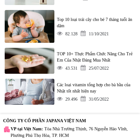
Top 10 loại trái cây cho bé 7 tháng tuổi ăn
dặm
82.128
11/10/2021
TOP 10+ Thực Phẩm Chức Năng Cho Trẻ
Em Của Nhật Đáng Mua Nhất
43.531
25/07/2022
Các loại vitamin tổng hợp cho bà bầu của
Nhật tốt nhất hiện nay
29.496
31/05/2022
CÔNG TY CỔ PHẦN JAPANA VIỆT NAM
apartment
VP tại Việt Nam:
Tòa Nhà Trường Thịnh, 76 Nguyễn Háo Vĩnh,
Phường Phú Thọ Hòa, TP. HCM