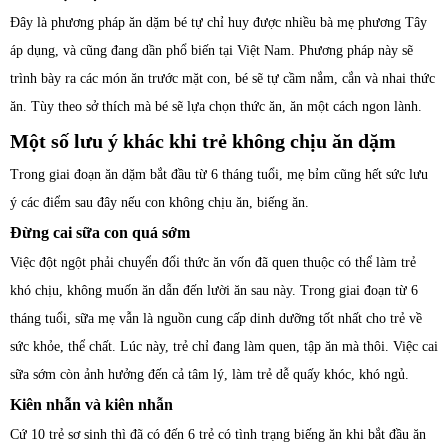
Đây là phương pháp ăn dặm bé tự chỉ huy được nhiều bà mẹ phương Tây
áp dụng, và cũng đang dần phổ biến tại Việt Nam. Phương pháp này sẽ
trình bày ra các món ăn trước mặt con, bé sẽ tự cầm nắm, cắn và nhai thức
ăn. Tùy theo sở thích mà bé sẽ lựa chọn thức ăn, ăn một cách ngon lành.
Một số lưu ý khác khi trẻ không chịu ăn dặm
Trong giai đoạn ăn dặm bắt đầu từ 6 tháng tuổi, mẹ bỉm cũng hết sức lưu
ý các điểm sau đây nếu con không chịu ăn, biếng ăn.
Đừng cai sữa con quá sớm
Việc đột ngột phải chuyển đổi thức ăn vốn đã quen thuộc có thể làm trẻ
khó chịu, không muốn ăn dẫn đến lười ăn sau này. Trong giai đoạn từ 6
tháng tuổi, sữa mẹ vẫn là nguồn cung cấp dinh dưỡng tốt nhất cho trẻ về
sức khỏe, thể chất. Lúc này, trẻ chỉ đang làm quen, tập ăn mà thôi. Việc cai
sữa sớm còn ảnh hưởng đến cả tâm lý, làm trẻ dễ quấy khóc, khó ngủ.
Kiên nhẫn và kiên nhẫn
Cứ 10 trẻ sơ sinh thì đã có đến 6 trẻ có tình trạng biếng ăn khi bắt đầu ăn