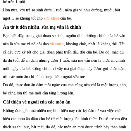
bé trên 1 tuổi.
Hơn nữa, với trẻ sơ sinh dưới 1 tuổi, nêm gia vị như đường, muối, bột
ngọt… sẽ không tốt cho
sức khỏe
của bé.
Ăn từ ít đến nhiều, sữa mẹ vẫn là chính
Bạn biết đấy, trong giai đoạn sơ sinh, nguồn dinh dưỡng chính của bé vẫn
nên là sữa mẹ vì nó dồi dao
vitamin
, khoáng chất, nhất là kháng thể. Tất
cả đều cực kỳ tốt cho giai đoạn phát triển đầu đời của bé. Do đó, mặc dù
đã đủ tuổi để ăn dặm nhưng dưới 1 tuổi, sữa mẹ vẫn nên là thức ăn chính
mỗi ngày của bé. Cũng chính vì vậy mà giai đoạn này được gọi là ăn dặm,
tức các món ăn chỉ là bổ sung thêm ngoài sữa mẹ.
Do đó, thực đơn ăn dặm mỗi ngày của con cũng nên chỉ là một lượng nhỏ,
bé càng lớn thì mẹ mới cần tăng lượng lên.
Cải thiện vẻ ngoài của các món ăn
Không đơn giản mà nhiều mẹ bỉm hiện nay cực kỳ đầu tư vào việc chế
biến các món ăn dặm cho bé từ chất lượng lẫn hình thức. Đa số trẻ em đều
thích sự thu hút, bắt mắt, do đó, các món ăn mới được trình bày theo hình