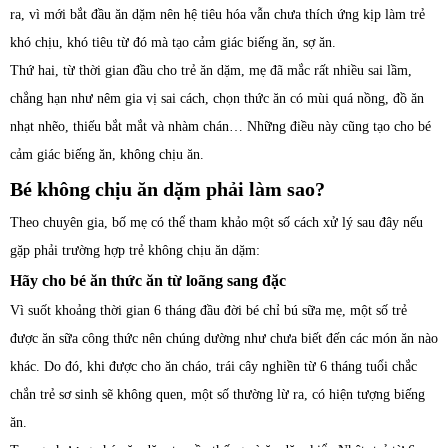
ra, vì mới bắt đầu ăn dặm nên hệ tiêu hóa vẫn chưa thích ứng kịp làm trẻ
khó chịu, khó tiêu từ đó mà tạo cảm giác biếng ăn, sợ ăn.
Thứ hai, từ thời gian đầu cho trẻ ăn dặm, mẹ đã mắc rất nhiều sai lầm,
chẳng hạn như nêm gia vị sai cách, chọn thức ăn có mùi quá nồng, đồ ăn
nhạt nhẽo, thiếu bắt mắt và nhàm chán… Những điều này cũng tạo cho bé
cảm giác biếng ăn, không chịu ăn.
Bé không chịu ăn dặm phải làm sao?
Theo chuyên gia, bố mẹ có thể tham khảo một số cách xử lý sau đây nếu
gặp phải trường hợp trẻ không chịu ăn dặm:
Hãy cho bé ăn thức ăn từ loãng sang đặc
Vì suốt khoảng thời gian 6 tháng đầu đời bé chỉ bú sữa mẹ, một số trẻ
được ăn sữa công thức nên chúng dường như chưa biết đến các món ăn nào
khác. Do đó, khi được cho ăn cháo, trái cây nghiền từ 6 tháng tuổi chắc
chắn trẻ sơ sinh sẽ không quen, một số thường lừ ra, có hiện tượng biếng
ăn.