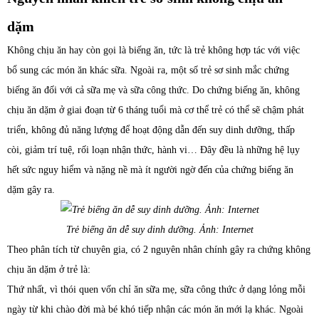
dặm
Không chịu ăn hay còn gọi là biếng ăn, tức là trẻ không hợp tác với việc
bổ sung các món ăn khác sữa. Ngoài ra, một số trẻ sơ sinh mắc chứng
biếng ăn đối với cả sữa mẹ và sữa công thức. Do chứng biếng ăn, không
chịu ăn dặm ở giai đoạn từ 6 tháng tuổi mà cơ thể trẻ có thể sẽ chậm phát
triển, không đủ năng lượng để hoạt động dẫn đến suy dinh dưỡng, thấp
còi, giảm trí tuệ, rối loạn nhận thức, hành vi… Đây đều là những hệ lụy
hết sức nguy hiểm và nặng nề mà ít người ngờ đến của chứng biếng ăn
dặm gây ra.
Trẻ biếng ăn dễ suy dinh dưỡng. Ảnh: Internet
Theo phân tích từ chuyên gia, có 2 nguyên nhân chính gây ra chứng không
chịu ăn dặm ở trẻ là:
Thứ nhất, vì thói quen vốn chỉ ăn sữa mẹ, sữa công thức ở dạng lỏng mỗi
ngày từ khi chào đời mà bé khó tiếp nhận các món ăn mới lạ khác. Ngoài