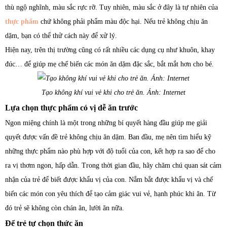
thù ngộ nghĩnh, màu sắc rực rỡ. Tuy nhiên, màu sắc ở đây là tự nhiên của
thực phẩm
chứ không phải phẩm màu độc hại. Nếu trẻ không chịu ăn
dặm, bạn có thể thử cách này để xử lý.
Hiện nay, trên thị trường cũng có rất nhiều các dụng cụ như khuôn, khay
đúc… để giúp mẹ chế biến các món ăn dặm đặc sắc, bắt mắt hơn cho bé.
Tạo không khí vui vẻ khi cho trẻ ăn. Ảnh: Internet
Lựa chọn thực phẩm có vị dễ ăn trước
Ngon miệng chính là một trong những bí quyết hàng đầu giúp mẹ giải
quyết được vấn đề trẻ không chịu ăn dặm. Ban đầu, mẹ nên tìm hiểu kỹ
những thực phẩm nào phù hợp với độ tuổi của con, kết hợp ra sao để cho
ra vị thơm ngon, hấp dẫn. Trong thời gian đầu, hãy chăm chú quan sát cảm
nhận của trẻ để biết được khẩu vị của con. Nắm bắt được khẩu vị và chế
biến các món con yêu thích để tạo cảm giác vui vẻ, hạnh phúc khi ăn. Từ
đó trẻ sẽ không còn chán ăn, lười ăn nữa.
Để trẻ tự chọn thức ăn