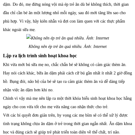
dặm. Do đó, mẹ đừng nóng vội mà ép trẻ ăn dù bé không thích, thời gian
đầu chỉ cần bé ăn một lượng nhỏ mỗi ngày, sau đó mới tăng lên sao cho
phù hợp. Vì vậy, hãy kiên nhẫn và đợi con làm quen với các thực phẩm
khác ngoài sữa mẹ.
Không nên ép trẻ ăn quá nhiều. Ảnh: Internet
Lập ra lịch trình sinh hoạt khoa học
Khi vừa mới bú sữa mẹ no, chắc chắn bé sẽ không có cảm giác thèm ăn.
Hay nói cách khác, bữa ăn dặm phải cách cữ bú gần nhất ít nhất 2 giờ đồng
hồ. Bụng đói, não bộ của bé sẽ tạo ra cảm giác thèm ăn và dễ dàng tiếp
nhận việc ăn dặm hơn khi no.
Chính vì vậy mà mẹ nên lập ra một thời khóa biểu sinh hoạt khoa học hằng
ngày cho con vừa tốt cho mẹ vừa nâng cao nhận thức cho trẻ.
Với các bí quyết đơn giản trên, hy vọng các mẹ bỉm sẽ có thể xử lý được
tình trạng không chịu ăn dặm ở trẻ trong thời gian ngắn nhất. Ăn dặm khoa
học và đúng cách sẽ giúp trẻ phát triển toàn diện về thể chất, trí não.