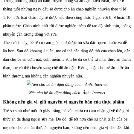
Trong phương pháp ăn dặm truyền thống và ăn dặm kiểu Nhật, trẻ từ 6
tháng tuổi những ngày đầu sẽ được cho ăn cháo nghiền nhuyễn theo tỉ lệ
1:10. Tức loại cháo này sẽ được nấu theo công thức 1 gạo với 8, 9 hoặc 10
phần nước. Cháo ninh nhừ rồi được nghiền thêm để tạo độ sánh mịn, loãng
nhuyễn gần tương đồng với sữa.
Theo cách này, bé sẽ có cảm giác như được bú sữa đặc, quen thuộc và dễ
ăn hơn. Sau đó khoảng 1 tuần, mẹ có thể dần tăng độ thô của cháo lên, dần
dần cho bé ăn cơm nát, cơm mềm… Khi bé đã có thể tự nhai thức ăn thành
thạo, mẹ có thể chuyển sang chế độ ăn dặm BWL, hoặc cho trẻ ăn thức ăn
bình thường mà không cần nghiền nhuyễn nữa.
Nên cho bé ăn dặm đúng cách. Ảnh: Internet
Không nên gia vị, giữ nguyên vị nguyên bản của thực phẩm
Trẻ sơ sinh như một tờ giấy trắng, bé vẫn chưa có cảm nhận gì về thế giới
thức ăn đa dạng ngoài sữa mẹ. Do đó, để tốt hơn cho sự phát triển của bé,
mẹ nên cho con ăn thức ăn nguyên bản, không nên nêm gia vị cho đến khi