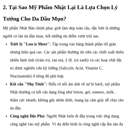
2. Tại Sao Mỹ Phẩm Nhật Lại Là Lựa Chọn Lý
Tưởng Cho Da Dầu Mụn?
Mỹ phẩm Nhật Bản chinh phục giới làm đẹp toàn cầu, đặc biệt là những
người có làn da dầu mụn, bởi những ưu điểm vượt trội sau:
Triết lý "Less is More":
Tập trung vào bảng thành phần tối giản
nhưng hiệu quả cao. Các sản phẩm thường ưu tiên các chiết xuất thiên
nhiên lành tính (tràm trà, rau má, ý dĩ, trà xanh) và các hoạt chất đặc
trị được nghiên cứu kỹ lưỡng (Salicylic Acid, Vitamin C,
Niacinamide) ở nồng độ phù hợp.
Kết cấu "Nhẹ Tênh":
Hiểu rõ nỗi ám ảnh về sự bí bách, mỹ phẩm
Nhật thường có kết cấu dạng lỏng như lotion, gel, essence, milk...
thấm cực nhanh, không gây nhờn dính, mang lại cảm giác dễ chịu cho
da dầu.
Công nghệ Đột Phá:
Người Nhật luôn đi đầu trong việc ứng dụng
công nghệ vào mỹ phẩm. Ví dụ điển hình là công nghệ cấp ẩm sâu đa