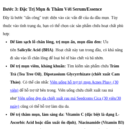
Bước 3: Đặc Trị Mụn & Thâm Với Serum/Essence
Đây là bước "tấn công" trực diện vào các vấn đề của da dầu mụn. Tùy
thuộc vào tình trạng da, bạn có thể chọn các sản phẩm chứa hoạt chất phù
hợp:
Để làm sạch lỗ chân lông, trị mụn ẩn, mụn đầu đen:
Ưu
tiên
Salicylic Acid (BHA)
. Hoạt chất này tan trong dầu, có khả năng
đi sâu vào lỗ chân lông để loại bỏ tế bào chết và bã nhờn.
Để trị mụn viêm, kháng khuẩn:
Tìm kiếm sản phẩm chứa
Tràm
Trà (Tea Tree Oil)
,
Dipotassium Glycyrrhizate (chiết xuất Cam
Thảo)
. Có thể cân nhắc
Viên uống hỗ trợ trị mụn Acnes Plus+ (30
viên)
để hỗ trợ từ bên trong. Viên uống chứa chiết xuất rau má
như
Viên uống đẹp da chiết xuất rau má Seedcoms Cica (30 viên/30
ngày)
cũng có thể hỗ trợ làm dịu da.
Để trị thâm mụn, làm sáng da:
Vitamin C (đặc biệt là dạng L-
Ascorbic Acid hoặc dẫn xuất ổn định)
,
Niacinamide (Vitamin B3)