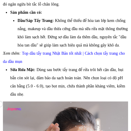
đó ngăn ngừa bít tắc lỗ chân lông.
Sản phẩm cần có:
Dầu/Sáp Tẩy Trang:
Không thể thiếu để hòa tan lớp kem chống
nắng, makeup và dầu thừa cứng đầu mà sữa rửa mặt thông thường
khó làm sạch hết. Đừng sợ dầu làm da thêm dầu, nguyên tắc "dầu
hòa tan dầu" sẽ giúp làm sạch hiệu quả mà không gây khô da.
Xem thêm:
Top dầu tẩy trang Nhật Bản tốt nhất
| Cách chọn tẩy trang cho
da dầu mụn
Sữa Rửa Mặt:
Dùng sau bước tẩy trang để rửa trôi hết cặn dầu, bụi
bẩn còn sót lại, đảm bảo da sạch hoàn toàn. Nên chọn loại có độ pH
cân bằng (5.0 - 6.0), tạo bọt mịn, chứa thành phần kháng viêm, kiềm
dầu nhẹ.