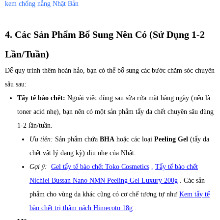
kem chống nắng Nhật Bản
4. Các Sản Phẩm Bổ Sung Nên Có (Sử Dụng 1-2
Lần/Tuần)
Để quy trình thêm hoàn hảo, bạn có thể bổ sung các bước chăm sóc chuyên
sâu sau:
Tẩy tế bào chết:
Ngoài việc dùng sau sữa rửa mặt hàng ngày (nếu là
toner acid nhẹ), bạn nên có một sản phẩm tẩy da chết chuyên sâu dùng
1-2 lần/tuần.
Ưu tiên:
Sản phẩm chứa
BHA
hoặc các loại
Peeling Gel
(tẩy da
chết vật lý dạng kỳ) dịu nhẹ của Nhật.
Gợi ý:
Gel tẩy tế bào chết Toko Cosmetics
,
Tẩy tế bào chết
Nichiei Bussan Nano NMN Peeling Gel Luxury 200g
. Các sản
phẩm cho vùng da khác cũng có cơ chế tương tự như
Kem tẩy tế
bào chết trị thâm nách Himecoto 18g
.