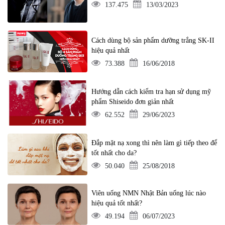
137.475
13/03/2023
Cách dùng bộ sản phẩm dưỡng trắng SK-II
hiệu quả nhất
73.388
16/06/2018
Hướng dẫn cách kiểm tra hạn sử dụng mỹ
phẩm Shiseido đơn giản nhất
62.552
29/06/2023
Đắp mặt nạ xong thì nên làm gì tiếp theo để
tốt nhất cho da?
50.040
25/08/2018
Viên uống NMN Nhật Bản uống lúc nào
hiệu quả tốt nhất?
49.194
06/07/2023