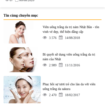
67
06/08/2026
Tin cùng chuyên mục
Viên uống trắng da trị nám Nhật Bản - tôn
vinh vẻ đẹp, thể hiện đẳng cấp
3.576
14/08/2018
Bí quyết sử dụng viên uống trắng da trị
nám của Nhật
2.989
11/11/2016
Phục hồi sự tươi trẻ cho làn da với viên
uống trắng da sakura
2.470
18/02/2017