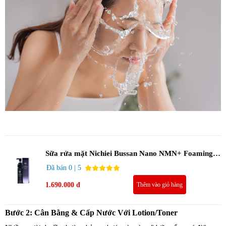
Sữa rửa mặt Nichiei Bussan Nano NMN+ Foaming
Soap Luxury 150g
Đã bán 0 | 5
1.690.000 đ
Thêm vào giỏ hàng
Bước 2: Cân Bằng & Cấp Nước Với Lotion/Toner