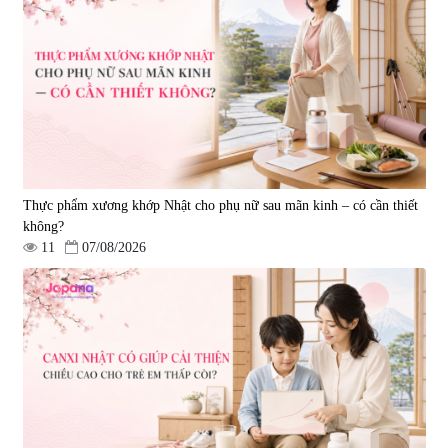
Viên uống bổ não Ribeto Shoji
Viên nang uống cải thiện thị lực,
Ichoha Ekisu Plus - 90 viên
trí nhớ DHA + EPA + Flaxseed
Oil 30 viên/gói - Date 02/2027
|
57.920
|
52.346
1.450.000 đ
225.000 đ
Thực phẩm xương khớp Nhật cho phụ nữ sau mãn kinh – có cần thiết
không?
11
07/08/2026
Tẩy tế bào chết Nichiei Bussan
Viên uống hỗ trợ bền thành
Nano NMN+ Peeling Gel
mạch, ngừa tai biến Elastin Plus
Luxury 200g
& Nattokinase Hokoen 80 viên
|
0
|
0
1.490.000 đ
980.000 đ