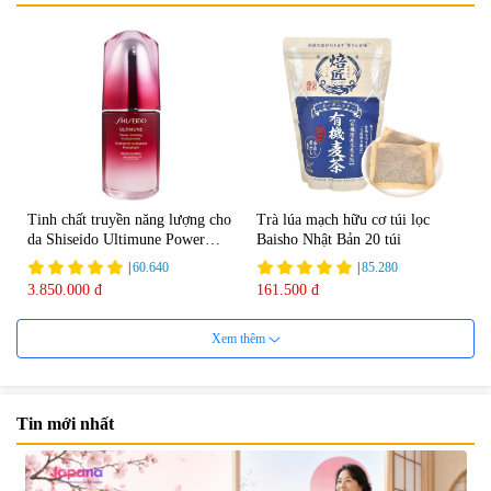
Tinh chất truyền năng lượng cho
Trà lúa mạch hữu cơ túi lọc
da Shiseido Ultimune Power
Baisho Nhật Bản 20 túi
75ml
|
60.640
|
85.280
3.850.000 đ
161.500 đ
Xem thêm
Tin mới nhất