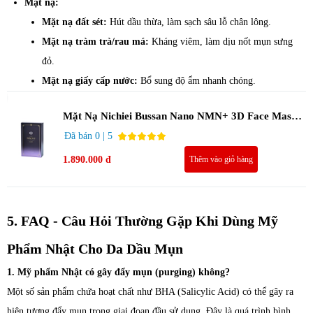
Mặt nạ:
Mặt nạ đất sét:
Hút dầu thừa, làm sạch sâu lỗ chân lông.
Mặt nạ tràm trà/rau má:
Kháng viêm, làm dịu nốt mụn sưng
đỏ.
Mặt nạ giấy cấp nước:
Bổ sung độ ẩm nhanh chóng.
Mặt Nạ Nichiei Bussan Nano NMN+ 3D Face Mask
Luxury (8 miếng)
Đã bán 0 | 5
1.890.000 đ
Thêm vào giỏ hàng
5. FAQ - Câu Hỏi Thường Gặp Khi Dùng Mỹ
Phẩm Nhật Cho Da Dầu Mụn
1. Mỹ phẩm Nhật có gây đẩy mụn (purging) không?
Một số sản phẩm chứa hoạt chất như BHA (Salicylic Acid) có thể gây ra
hiện tượng đẩy mụn trong giai đoạn đầu sử dụng. Đây là quá trình bình