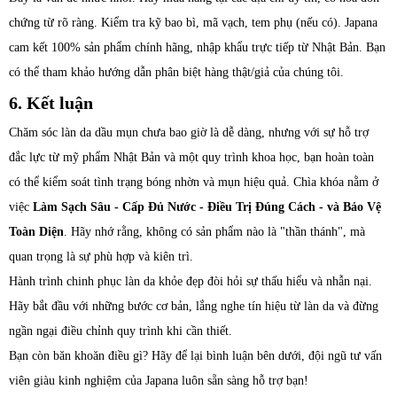
chứng từ rõ ràng. Kiểm tra kỹ bao bì, mã vạch, tem phụ (nếu có). Japana
cam kết 100% sản phẩm chính hãng, nhập khẩu trực tiếp từ Nhật Bản. Bạn
có thể tham khảo hướng dẫn phân biệt hàng thật/giả của chúng tôi.
6. Kết luận
Chăm sóc làn da dầu mụn chưa bao giờ là dễ dàng, nhưng với sự hỗ trợ
đắc lực từ mỹ phẩm Nhật Bản và một quy trình khoa học, bạn hoàn toàn
có thể kiểm soát tình trạng bóng nhờn và mụn hiệu quả. Chìa khóa nằm ở
việc
Làm Sạch Sâu - Cấp Đủ Nước - Điều Trị Đúng Cách - và Bảo Vệ
Toàn Diện
. Hãy nhớ rằng, không có sản phẩm nào là "thần thánh", mà
quan trọng là sự phù hợp và kiên trì.
Hành trình chinh phục làn da khỏe đẹp đòi hỏi sự thấu hiểu và nhẫn nại.
Hãy bắt đầu với những bước cơ bản, lắng nghe tín hiệu từ làn da và đừng
ngần ngại điều chỉnh quy trình khi cần thiết.
Bạn còn băn khoăn điều gì? Hãy để lại bình luận bên dưới, đội ngũ tư vấn
viên giàu kinh nghiệm của Japana luôn sẵn sàng hỗ trợ bạn!