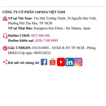
CÔNG TY CỔ PHẦN JAPANA VIỆT NAM
apartment
VP tại Việt Nam:
Tòa Nhà Trường Thịnh, 76 Nguyễn Háo Vĩnh,
Phường Phú Thọ Hòa, TP. HCM
VP tại Nhật Bản:
Kanagawa Ken Ebina - Shi Nakana, Japan
headset_mic
Hotline CSKH:
0975 800 600
Hotline khiếu nại:
(028) 7108 8889
verified
Giấy CNĐKDN:
0313518985 - Sở KH & ĐT TP. HCM - Phòng
ĐKKD (Cấp ngày: 08/05/2023)
share
Kết nối với chúng tôi: