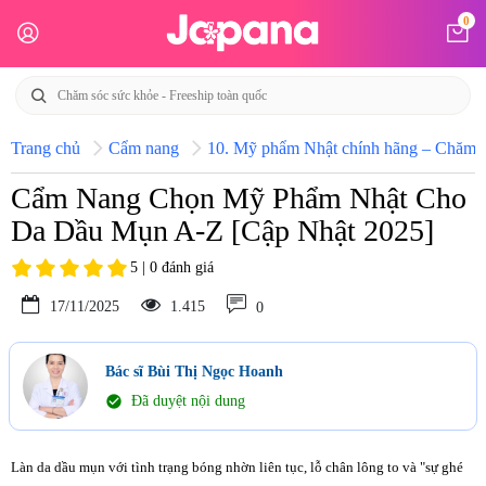
0
Trang chủ
Cẩm nang
10. Mỹ phẩm Nhật chính hãng – Chăm só
Cẩm Nang Chọn Mỹ Phẩm Nhật Cho
Da Dầu Mụn A-Z [Cập Nhật 2025]
5 | 0 đánh giá
17/11/2025
1.415
0
Bác sĩ Bùi Thị Ngọc Hoanh
check_circle
Đã duyệt nội dung
Làn da dầu mụn với tình trạng bóng nhờn liên tục, lỗ chân lông to và "sự ghé