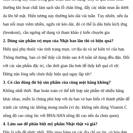
thường khi hoạt chất làm sạch sâu lỗ chân lông, đẩy các nhân mụn ẩn dưới
da lên bề mặt. Hiện tượng này thường kéo dài vài tuần. Tuy nhiên, nếu da
bạn nổi mụn viêm nhiều, ngứa rát kéo dài, đó có thể là dấu hiệu kích ứng
(breakout), cần ngưng sử dụng và tham khảo ý kiến chuyên gia.
2. Dùng sản phẩm trị mụn của Nhật bao lâu thì có hiệu quả?
Hiệu quả phụ thuộc vào tình trạng mụn, cơ địa da và sự kiên trì của bạn.
Thông thường, bạn có thể thấy cải thiện sau 4-8 tuần sử dụng đều đặn. Đối
với các sản phẩm đặc trị, cần thời gian lâu hơn để thấy kết quả rõ rệt.
Đừng nản lòng nếu chưa thấy hiệu quả ngay lập tức!
3. Có cần dùng đủ bộ sản phẩm của cùng một hãng không?
Không nhất thiết. Bạn hoàn toàn có thể kết hợp sản phẩm từ nhiều hãng
khác nhau, miễn là chúng phù hợp với da bạn và bạn hiểu rõ thành phần để
tránh các tương tác không mong muốn (ví dụ: không nên dùng Vitamin C
nồng độ cao cùng lúc với BHA/AHA nồng độ cao nếu da chưa quen).
4. Làm sao để phân biệt mỹ phẩm Nhật thật và giả?
Đây là vấn đề nhức nhối. Hãy mua hàng tại các địa chỉ uy tín, có hóa đơn