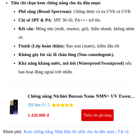
Tiêu chí chọn kem chống nắng cho da dầu mụn:
Phổ rộng (Broad Spectrum):
Chống được cả tia UVA và UVB.
Chỉ số SPF & PA:
SPF 30-50, PA+++ trở lên.
Kết cấu:
Mỏng nhẹ (milk, essence, gel), thấm nhanh, không nhờn
rít.
Finish (Lớp hoàn thiện):
Ráo mịn (matte), kiềm dầu tốt.
Không gây bít tắc lỗ chân lông (Non-comedogenic).
Khả năng kháng nước, mồ hôi (Waterproof/Sweatproof)
nếu
bạn hoạt động ngoài trời nhiều.
Chống nắng Nichiei Bussan Nano NMN+ UV Essence
Luxury SPF50+ PA++++ 60g
Đã bán 0 | 5
1.420.000 đ
Thêm vào giỏ hàng
Khám phá:
Kem chống nắng Nhật Bản tốt nhất cho da dầu mụn | Tất cả