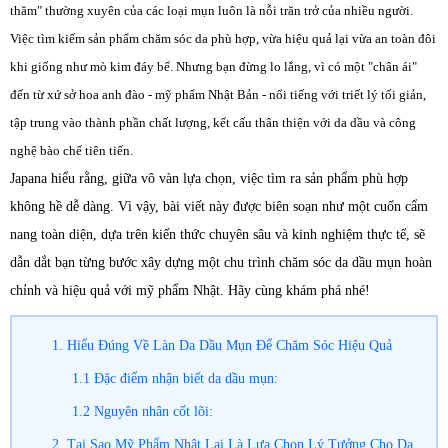
thăm" thường xuyên của các loại mụn luôn là nỗi trăn trở của nhiều người.
Việc tìm kiếm sản phẩm chăm sóc da phù hợp, vừa hiệu quả lại vừa an toàn đôi
khi giống như mò kim đáy bể. Nhưng bạn đừng lo lắng, vì có một "chân ái"
đến từ xứ sở hoa anh đào - mỹ phẩm Nhật Bản - nổi tiếng với triết lý tối giản,
tập trung vào thành phần chất lượng, kết cấu thân thiện với da dầu và công
nghệ bào chế tiên tiến.
Japana hiểu rằng, giữa vô vàn lựa chọn, việc tìm ra sản phẩm phù hợp
không hề dễ dàng. Vì vậy, bài viết này được biên soạn như một cuốn cẩm
nang toàn diện, dựa trên kiến thức chuyên sâu và kinh nghiệm thực tế, sẽ
dẫn dắt bạn từng bước xây dựng một chu trình chăm sóc da dầu mụn hoàn
chỉnh và hiệu quả với mỹ phẩm Nhật. Hãy cùng khám phá nhé!
1. Hiểu Đúng Về Làn Da Dầu Mụn Để Chăm Sóc Hiệu Quả
1.1 Đặc điểm nhận biết da dầu mụn:
1.2 Nguyên nhân cốt lõi:
2. Tại Sao Mỹ Phẩm Nhật Lại Là Lựa Chọn Lý Tưởng Cho Da