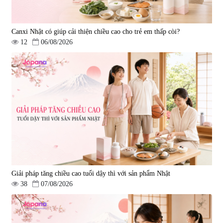
Canxi Nhật có giúp cải thiện chiều cao cho trẻ em thấp còi?
12
06/08/2026
Viên uống bổ gan Ribeto Shoji
Viên uống hỗ trợ cải thiện thoát
Hepaclean 60 viên
vị đĩa đệm Kyoto Has 30 viên
|
543.205
|
14.560
690.000 đ
1.600.000 đ
Giải pháp tăng chiều cao tuổi dậy thì với sản phẩm Nhật
38
07/08/2026
Viên uống hỗ trợ giấc ngủ Fujina
Viên uống phòng ngừa & hỗ trợ
Sleepy Nhật Bản 80 viên
điều trị đột quỵ Biken Kinase
Gold 60 viên
|
13.760
|
0
580.000 đ
1.570.000 đ