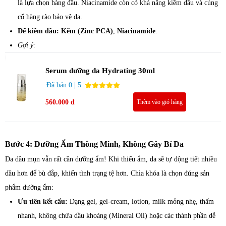
là lựa chọn hàng đầu. Niacinamide còn có khả năng kiềm dầu và củng
cố hàng rào bảo vệ da.
Để kiềm dầu:
Kẽm (Zinc PCA)
,
Niacinamide
.
Gợi ý:​
Serum dưỡng da Hydrating 30ml
Đã bán 0 | 5
560.000 đ
Thêm vào giỏ hàng
Bước 4: Dưỡng Ẩm Thông Minh, Không Gây Bí Da
Da dầu mụn vẫn rất cần dưỡng ẩm! Khi thiếu ẩm, da sẽ tự động tiết nhiều
dầu hơn để bù đắp, khiến tình trạng tệ hơn. Chìa khóa là chọn đúng sản
phẩm dưỡng ẩm:
Ưu tiên kết cấu:
Dạng gel, gel-cream, lotion, milk mỏng nhẹ, thấm
nhanh, không chứa dầu khoáng (Mineral Oil) hoặc các thành phần dễ