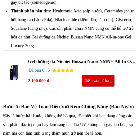
gây bít tắc (comedogenic).
Thành phần nên tìm:
Hyaluronic Acid (cấp nước), Ceramides (phục
hồi hàng rào bảo vệ da), Niacinamide (kiềm dầu, làm dịu), Glycerin,
Squalane (dạng nhẹ). Các sản phẩm chứa NMN cũng có thể hỗ trợ trẻ
hóa da như
Gel dưỡng da Nichiei Bussan Nano NMN All-in-one Gel
Luxury 200g .
Gel dưỡng da Nichiei Bussan Nano NMN+ All In One
Gel Luxury 200g
Đã bán 0 | 5
2.190.000 đ
Thêm vào giỏ hàng
Bước 5: Bảo Vệ Toàn Diện Với Kem Chống Nắng (Ban Ngày)
Đây là bước
bắt buộc
, không thể bỏ qua, đặc biệt khi bạn đang dùng các
sản phẩm đặc trị mụn hay làm sáng da. Tia UV không chỉ gây lão hóa, sạm
nám mà còn làm tình trạng thâm mụn trở nên tồi tệ hơn.