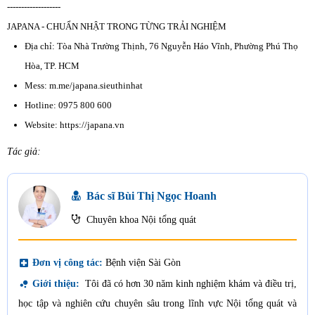
-------------------
JAPANA - CHUẨN NHẬT TRONG TỪNG TRẢI NGHIỆM
Địa chỉ: Tòa Nhà Trường Thịnh, 76 Nguyễn Háo Vĩnh, Phường Phú Thọ
Hòa, TP. HCM
Mess: m.me/japana.sieuthinhat
Hotline: 0975 800 600
Website: https://japana.vn
Tác giả:
Bác sĩ Bùi Thị Ngọc Hoanh
Chuyên khoa Nội tổng quát
local_hospital
Đơn vị công tác:
Bệnh viện Sài Gòn
bubble_chart
Giới thiệu:
Tôi đã có hơn 30 năm kinh nghiệm khám và điều trị,
học tập và nghiên cứu chuyên sâu trong lĩnh vực Nội tổng quát và