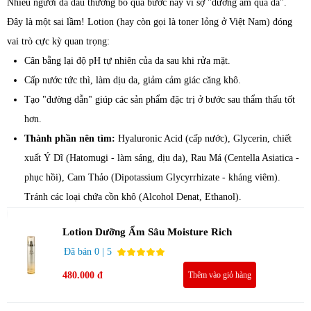
Nhiều người da dầu thường bỏ qua bước này vì sợ "dưỡng ẩm quá đà".
Đây là một sai lầm! Lotion (hay còn gọi là toner lỏng ở Việt Nam) đóng
vai trò cực kỳ quan trọng:
Cân bằng lại độ pH tự nhiên của da sau khi rửa mặt.
Cấp nước tức thì, làm dịu da, giảm cảm giác căng khô.
Tạo "đường dẫn" giúp các sản phẩm đặc trị ở bước sau thẩm thấu tốt
hơn.
Thành phần nên tìm:
Hyaluronic Acid (cấp nước), Glycerin, chiết
xuất Ý Dĩ (Hatomugi - làm sáng, dịu da), Rau Má (Centella Asiatica -
phục hồi), Cam Thảo (Dipotassium Glycyrrhizate - kháng viêm).
Tránh các loại chứa cồn khô (Alcohol Denat, Ethanol).
Lotion Dưỡng Ẩm Sâu Moisture Rich
Đã bán 0 | 5
480.000 đ
Thêm vào giỏ hàng