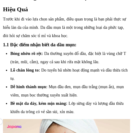
Hiệu Quả
Trước khi đi vào lựa chọn sản phẩm, điều quan trọng là bạn phải thực sự
hiểu làn da của mình. Da dầu mụn là một trong những loại da phức tạp,
đòi hỏi sự chăm sóc tỉ mỉ và khoa học.
1.1 Đặc điểm nhận biết da dầu mụn:
Bóng nhờn rõ rệt:
Da thường xuyên đổ dầu, đặc biệt là vùng chữ T
(trán, mũi, cằm), ngay cả sau khi rửa mặt không lâu.
Lỗ chân lông to:
Do tuyến bã nhờn hoạt động mạnh và dầu thừa tích
tụ.
Dễ hình thành mụn:
Mụn đầu đen, mụn đầu trắng (mụn ẩn), mụn
viêm, mụn bọc thường xuyên xuất hiện.
Bề mặt da dày, kém mịn màng:
Lớp sừng dày và lượng dầu thừa
khiến da trông có vẻ sần sùi, xỉn màu.