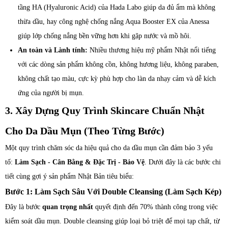
tầng HA (Hyaluronic Acid) của Hada Labo giúp da đủ ẩm mà không
thừa dầu, hay công nghệ chống nắng Aqua Booster EX của Anessa
giúp lớp chống nắng bền vững hơn khi gặp nước và mồ hôi.
An toàn và Lành tính:
Nhiều thương hiệu mỹ phẩm Nhật nổi tiếng
với các dòng sản phẩm không cồn, không hương liệu, không paraben,
không chất tạo màu, cực kỳ phù hợp cho làn da nhạy cảm và dễ kích
ứng của người bị mụn.
3. Xây Dựng Quy Trình Skincare Chuẩn Nhật
Cho Da Dầu Mụn (Theo Từng Bước)
Một quy trình chăm sóc da hiệu quả cho da dầu mụn cần đảm bảo 3 yếu
tố:
Làm Sạch - Cân Bằng & Đặc Trị - Bảo Vệ
. Dưới đây là các bước chi
tiết cùng gợi ý sản phẩm Nhật Bản tiêu biểu:
Bước 1: Làm Sạch Sâu Với Double Cleansing (Làm Sạch Kép)
Đây là bước
quan trọng nhất
quyết định đến 70% thành công trong việc
kiểm soát dầu mụn. Double cleansing giúp loại bỏ triệt để mọi tạp chất, từ