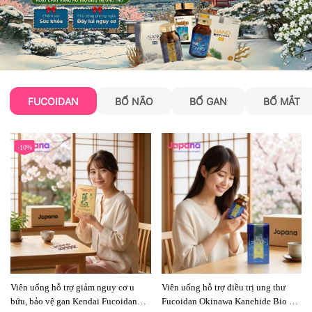
FUCOIDAN
BỔ NÃO
BỔ GAN
BỔ MẮT
-10%
Viên uống hỗ trợ giảm nguy cơ u
Viên uống hỗ trợ điều trị ung thư
bứu, bảo vệ gan Kendai Fucoidan
Fucoidan Okinawa Kanehide Bio EX