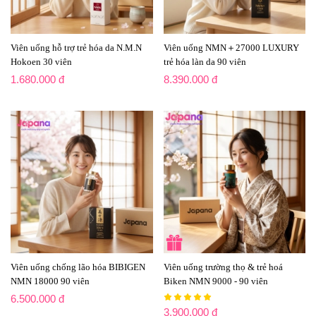
Viên uống hỗ trợ trẻ hóa da N.M.N
Viên uống NMN＋27000 LUXURY
Hokoen 30 viên
trẻ hóa làn da 90 viên
1.680.000 đ
8.390.000 đ
Viên uống chống lão hóa BIBIGEN
Viên uống trường thọ & trẻ hoá
NMN 18000 90 viên
Biken NMN 9000 - 90 viên
6.500.000 đ
3.900.000 đ