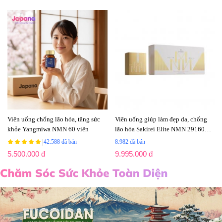
Viên uống chống lão hóa, tăng sức
Viên uống giúp làm đẹp da, chống
khỏe Yangmiwa NMN 60 viên
lão hóa Sakirei Elite NMN 29160
Nhật Bản 90 viên (Date 10/2028)
|
42.588 đã bán
8.982 đã bán
5.500.000 đ
9.995.000 đ