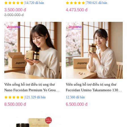
Super Plus 60 viên
323mg - 150 viên
|
|
14.720 đã bán
790.621 đã bán
3.500.000 đ
4.473.500 đ
3.900.000 đ
Viên uống hỗ trợ điều trị ung thư
Viên uống hỗ trợ điều trị ung thư
Nano Fucoidan Premium Yo Group
Fucoidan Umino Takaramono 130
130 viên - Date 03/2027
viên - Date 04/2027
|
121.329 đã bán
12.560 đã bán
8.500.000 đ
6.500.000 đ