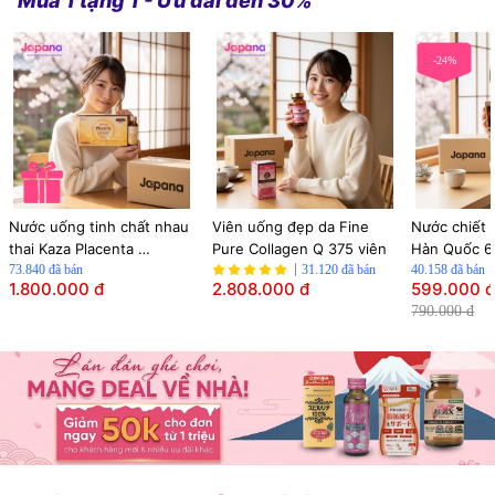
Mua 1 tặng 1 - Ưu đãi đến 30%
-24%
Nước uống tinh chất nhau 
Viên uống đẹp da Fine 
Nước chiết 
thai Kaza Placenta 
Pure Collagen Q 375 viên
Hàn Quốc 6 
50000mg (Hộp 10 chai x 
73.840 đã bán
31.120 đã bán
Ginseng Ho
40.158 đã bán
1.800.000 đ
2.808.000 đ
599.000 
50ml)
gói x 70ml)
790.000 đ