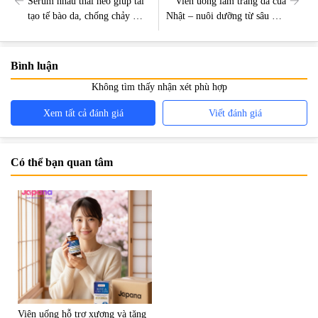
Serum nhau thai heo giúp tái
Viên uống làm trắng da của
tạo tế bào da, chống chảy xệ,
Nhật – nuôi dưỡng từ sâu bên
lưu giữ nét tươi trẻ
trong làn da
Bình luận
Không tìm thấy nhận xét phù hợp
Xem tất cả đánh giá
Viết đánh giá
Có thể bạn quan tâm
Viên uống hỗ trợ xương và tăng