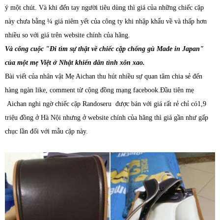
ý một chút. Và khi đến tay người tiêu dùng thì giá của những chiếc cặp
này chưa bằng ¼ giá niêm yết của công ty khi nhập khẩu về và thấp hơn
nhiều so với giá trên website chính của hãng.
Và công cuộc "Đi tìm sự thật về chiếc cặp chống gù Made in Japan"
của một mẹ Việt ở Nhật khiến dân tình xôn xao.
Bài viết của nhân vật Mẹ Aichan thu hút nhiều sự quan tâm chia sẻ đến
hàng ngàn like, comment từ cộng đồng mạng facebook.Đầu tiên mẹ
Aichan nghi ngờ chiếc cặp Randoseru được bán với giá rất rẻ chỉ có1,9
triệu đồng ở Hà Nội nhưng ở website chính của hãng thì giá gần như gấp
chục lần đối với mẫu cặp này.