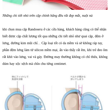
Những chi tiết nhỏ trên cặp chính hãng đều rất đẹp mắt, nuột nà
khi chọn mua cặp Randoseru ở các cửa hàng, khách hàng cũng có thể nhận
biết được cặp chất lượng tốt qua những chi tiết nhỏ như quai cặp, đệm ở
lưng, đường kim mũi chỉ... Cặp loại tốt có da mềm và sờ không ráp tay,
phần đệm lưng làm từ silicon mềm mại, ấn vào thấy rất êm, khi trẻ đeo ôm
rất khít vào lưng, vai và gáy. Đường may thường không có chỉ thừa, không
dúm hay xộc xệch mà chỉn chu từng centimet.