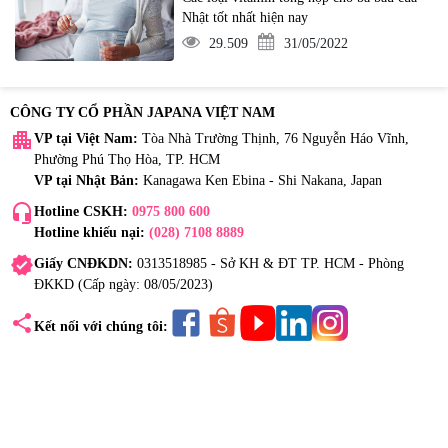
Nhật tốt nhất hiện nay
29.509
31/05/2022
CÔNG TY CỔ PHẦN JAPANA VIỆT NAM
apartment
VP tại Việt Nam:
Tòa Nhà Trường Thịnh, 76 Nguyễn Háo Vĩnh,
Phường Phú Thọ Hòa, TP. HCM
VP tại Nhật Bản:
Kanagawa Ken Ebina - Shi Nakana, Japan
headset_mic
Hotline CSKH:
0975 800 600
Hotline khiếu nại:
(028) 7108 8889
verified
Giấy CNĐKDN:
0313518985 - Sở KH & ĐT TP. HCM - Phòng
ĐKKD (Cấp ngày: 08/05/2023)
share
Kết nối với chúng tôi: