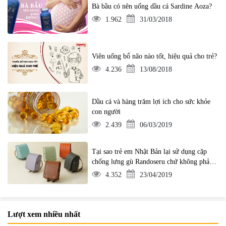
Bà bầu có nên uống dầu cá Sardine Aoza?
1.962
31/03/2018
Viên uống bổ não nào tốt, hiệu quả cho trẻ?
4.236
13/08/2018
Dầu cá và hàng trăm lợi ích cho sức khỏe
con người
2.439
06/03/2019
Tại sao trẻ em Nhật Bản lại sử dụng cặp
chống lưng gù Randoseru chứ không phải
ba lô?
4.352
23/04/2019
Lượt xem nhiều nhất