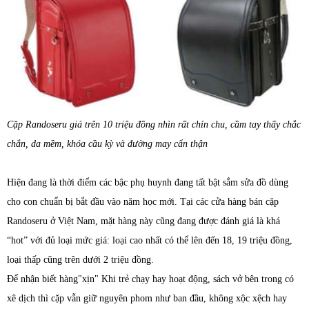
Cặp Randoseru giá trên 10 triệu đồng nhìn rất chỉn chu, cầm tay thấy chắc
chắn, da mềm, khóa cầu kỳ và đường may cẩn thận
Hiện đang là thời điểm các bậc phụ huynh đang tất bật sắm sửa đồ dùng
cho con chuẩn bị bắt đầu vào năm học mới. Tại các cửa hàng bán cặp
Randoseru ở Việt Nam, mặt hàng này cũng đang được đánh giá là khá
“hot” với đủ loại mức giá: loại cao nhất có thể lên đến 18, 19 triệu đồng,
loại thấp cũng trên dưới 2 triệu đồng.
Để nhận biết hàng"xịn" Khi trẻ chạy hay hoạt động, sách vở bên trong có
xê dịch thì cặp vẫn giữ nguyên phom như ban đầu, không xộc xệch hay