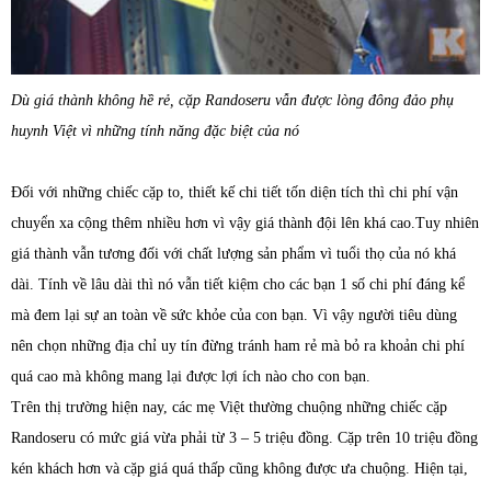
Dù giá thành không hề rẻ, cặp Randoseru vẫn được lòng đông đảo phụ
huynh Việt vì những tính năng đặc biệt của nó
Đối với những chiếc cặp to, thiết kế chi tiết tốn diện tích thì chi phí vận
chuyển xa cộng thêm nhiều hơn vì vậy giá thành đội lên khá cao.Tuy nhiên
giá thành vẫn tương đối với chất lượng sản phẩm vì tuổi thọ của nó khá
dài. Tính về lâu dài thì nó vẫn tiết kiệm cho các bạn 1 số chi phí đáng kể
mà đem lại sự an toàn về sức khỏe của con bạn. Vì vậy người tiêu dùng
nên chọn những địa chỉ uy tín đừng tránh ham rẻ mà bỏ ra khoản chi phí
quá cao mà không mang lại được lợi ích nào cho con bạn.
Trên thị trường hiện nay, các mẹ Việt thường chuộng những chiếc cặp
Randoseru có mức giá vừa phải từ 3 – 5 triệu đồng. Cặp trên 10 triệu đồng
kén khách hơn và cặp giá quá thấp cũng không được ưa chuộng. Hiện tại,