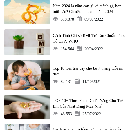
Năm 2024 là năm con gì và mệnh gì, hợp
tuổi nào? Có nên sinh con năm 2024
không?
518.878
09/07/2022
Cách Tính Chỉ số BMI Trẻ Em Chuẩn Theo
Tổ Chức WHO
154.564
20/04/2022
Top 10 loại trái cây cho bé 7 tháng tuổi ăn
dặm
82.131
11/10/2021
TOP 10+ Thực Phẩm Chức Năng Cho Trẻ
Em Của Nhật Đáng Mua Nhất
43.553
25/07/2022
Các loại vitamin tổng hợp cho bà bầu của