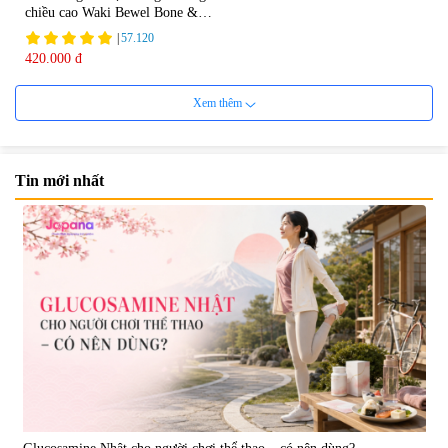
chiều cao Waki Bewel Bone &
Calcium
|
57.120
420.000 đ
Xem thêm
Tin mới nhất