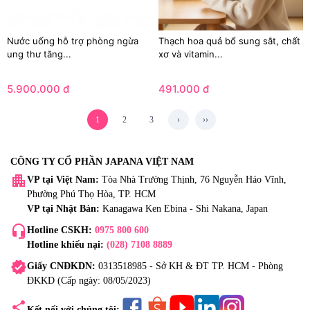
Nước uống hỗ trợ phòng ngừa
Thạch hoa quả bổ sung sắt, chất
ung thư tăng...
xơ và vitamin...
5.900.000 đ
491.000 đ
1
2
3
›
››
CÔNG TY CỔ PHẦN JAPANA VIỆT NAM
apartment
VP tại Việt Nam:
Tòa Nhà Trường Thịnh, 76 Nguyễn Háo Vĩnh,
Phường Phú Thọ Hòa, TP. HCM
VP tại Nhật Bản:
Kanagawa Ken Ebina - Shi Nakana, Japan
headset_mic
Hotline CSKH:
0975 800 600
Hotline khiếu nại:
(028) 7108 8889
verified
Giấy CNĐKDN:
0313518985 - Sở KH & ĐT TP. HCM - Phòng
ĐKKD (Cấp ngày: 08/05/2023)
share
Kết nối với chúng tôi: