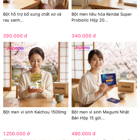
Bột hỗ trợ bổ sung chất xơ và
Bột men tiêu hóa Kendai Super
rau xanh...
Probiotic Hộp 20...
290.000 đ
340.000 đ
Bột men vi sinh Kaichou 1500mg
Bột men vi sinh Megumi Nhật
Bản Hộp 15 gói...
1.250.000 đ
480.000 đ