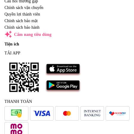
Câu hỏi thường gặp
Chính sách vận chuyển
Quyền lợi thành viên
Chính sách bảo mật
Chính sách bảo hành
auto_awesome
Cẩm nang tiêu dùng
Tiện ích
TẢI APP
THANH TOÁN