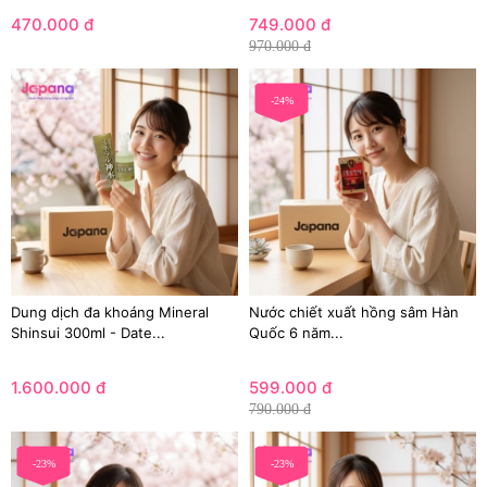
470.000 đ
749.000 đ
970.000 đ
-24%
Dung dịch đa khoáng Mineral
Nước chiết xuất hồng sâm Hàn
Shinsui 300ml - Date...
Quốc 6 năm...
1.600.000 đ
599.000 đ
790.000 đ
-23%
-23%