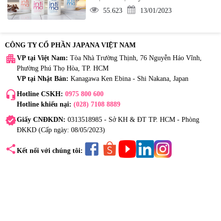
55.623
13/01/2023
CÔNG TY CỔ PHẦN JAPANA VIỆT NAM
apartment
VP tại Việt Nam:
Tòa Nhà Trường Thịnh, 76 Nguyễn Háo Vĩnh,
Phường Phú Thọ Hòa, TP. HCM
VP tại Nhật Bản:
Kanagawa Ken Ebina - Shi Nakana, Japan
headset_mic
Hotline CSKH:
0975 800 600
Hotline khiếu nại:
(028) 7108 8889
verified
Giấy CNĐKDN:
0313518985 - Sở KH & ĐT TP. HCM - Phòng
ĐKKD (Cấp ngày: 08/05/2023)
share
Kết nối với chúng tôi: