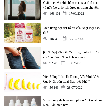
Giải thích ý nghĩa hõm venus là gì ở nam
và nữ? Có giúp ích được gì trong chuyện ấy
không?
169.181
17/08/2022
Viên uống nội tiết tố nữ của Nhật loại nào
tốt?
104.416
30/12/2020
[Giải đáp] Kích thước trung bình của 'cậu
nhỏ' của Việt Nam là bao nhiêu
92.281
17/07/2023
Viên Uống Làm To Dương Vật Vĩnh Viễn
Của Nhật Bản Loại Nào Tốt Nhất?
56.163
28/07/2022
5 loại dung dịch vệ sinh phụ nữ tốt nhất của
Nhật Bản hiện nay