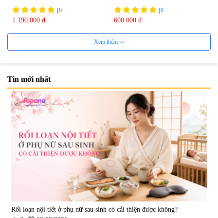
|
0
|
0
1.190.000 đ
600.000 đ
7%
Xem thêm
Tin mới nhất
Viên uống cải thiện nội tiết tố nữ
Viên uống hỗ trợ dưỡng thận và
Welson For Women Hàn Quốc
sinh lý nam Waki Kidney &
60 viên
Men`s 180 viên - Date 09/2027
|
10.560
|
4.899
739.350 đ
1.850.000 đ
795.000 đ
7%
Rối loạn nội tiết ở phụ nữ sau sinh có cải thiện được không?