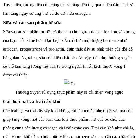
Tuy nhiên, các nghiên cứu cũng chỉ ra rằng tiêu thụ quá nhiều đậu nành sẽ
làm tăng nguy cơ ung thư vú do dư thừa estrogen.
Sữa và các sản phẩm từ sữa
Sữa và các sản phẩm từ sữa có thể làm cho ngực của bạn lớn hơn và xương
của bạn chắc khỏe hơn. Đặc biệt, sữa có chứa một lượng hormone như
estrogen, progesterone và prolactin, giúp thúc đẩy sự phát triển của đôi gò
bồng đảo. Ngoài ra, sữa có nhiều chất béo. Vì vậy, tiêu thụ thường xuyên
có thể làm tăng lượng mỡ tích tụ trong ngực, khiến kích thước vòng 1
được cải thiện.
Thường xuyên sử dụng thực phẩm này sẽ cải thiện vòng ngực
Các loại hạt và trái cây khô
Các loại hạt và trái cây sấy khô không chỉ là món ăn nhẹ tuyệt vời mà còn
giúp tăng vòng một của bạn. Các loại thực phẩm như quả óc chó, đậu
phộng cung cấp lượng estrogen và isoflavone cao. Trái cây khô như chà là,
mận và mơ khô cũng chứa một tỷ lệ cao estrogen và cung cấp các chất dinh