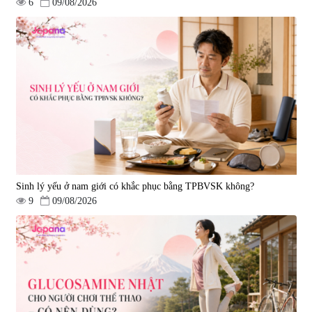
6
09/08/2026
Viên uống hỗ trợ tăng cường
Viên uống đông trùng hạ thảo hỗ
sinh lý nam Testosterone Welson
trợ tăng cường sinh lực
For Men 60 viên
Tohchukasou Premium Yo
|
10.400
|
33.654
Group 180 viên - Date 08/2027
739.350 đ
2.500.000 đ
795.000 đ
Sinh lý yếu ở nam giới có khắc phục bằng TPBVSK không?
9
09/08/2026
Combo 2 Viên uống tăng cường
sinh lực nam giới Smart Power
120 viên
|
32.649
3.160.000 đ