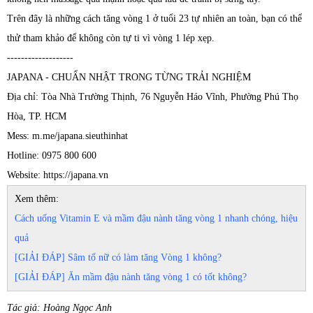
Trên đây là những cách tăng vòng 1 ở tuổi 23 tự nhiên an toàn, bạn có thể
thử tham khảo để không còn tự ti vì vòng 1 lép xẹp.
-------------------
JAPANA - CHUẨN NHẬT TRONG TỪNG TRẢI NGHIỆM
Địa chỉ: Tòa Nhà Trường Thịnh, 76 Nguyễn Háo Vĩnh, Phường Phú Thọ
Hòa, TP. HCM
Mess: m.me/japana.sieuthinhat
Hotline: 0975 800 600
Website: https://japana.vn
Xem thêm:
Cách uống Vitamin E và mầm đậu nành tăng vòng 1 nhanh chóng, hiệu
quả
[GIẢI ĐÁP] Sâm tố nữ có làm tăng Vòng 1 không?
[GIẢI ĐÁP] Ăn mầm đậu nành tăng vòng 1 có tốt không?
Tác giả: Hoàng Ngọc Anh