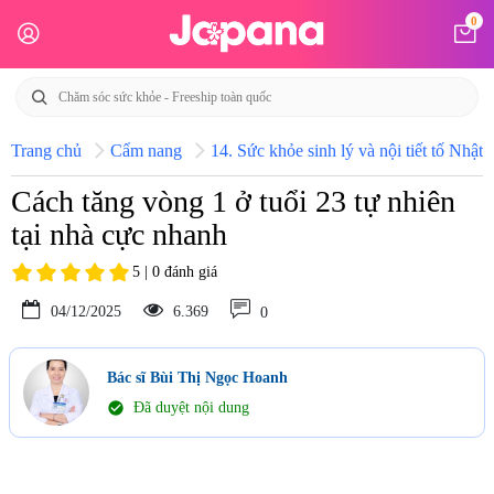
0
Trang chủ
Cẩm nang
14. Sức khỏe sinh lý và nội tiết tố Nhật 
Cách tăng vòng 1 ở tuổi 23 tự nhiên
tại nhà cực nhanh
5 | 0 đánh giá
04/12/2025
6.369
0
Bác sĩ Bùi Thị Ngọc Hoanh
check_circle
Đã duyệt nội dung