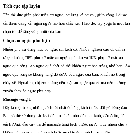
Tích cực tập luyện
Tập thể dục giúp phát triển cơ ngực, cơ lưng và cơ vai, giúp vòng 1 được
cải thiện đáng kể, ngăn ngừa lão hóa chảy xệ. Theo đó, tập yoga là một lựa
chọn tốt để tăng vòng một của bạn.
Chọn áo ngực phù hợp
Nhiều phụ nữ đang mặc áo ngực sai kích cỡ. Nhiều nghiên cứu đã chỉ ra
rằng khoảng 70% phụ nữ mặc áo ngực quá nhỏ và 10% phụ nữ mặc áo
ngực quá rộng. Áo ngực quá chật có thể khiến ngực bạn trông nhỏ hơn. Áo
ngực quá rộng sẽ không nâng đỡ được bầu ngực của bạn, khiến nó trông
chảy xệ. Ngoài ra, chị em không nên mặc áo ngực quá cũ mà nên thường
xuyên thay áo ngực phù hợp.
Massage vòng 1
Đây là một trong những cách tốt nhất để tăng kích thước đôi gò bồng đảo.
Bạn có thể sử dụng các loại dầu tự nhiên như dầu hạt lanh, dầu ô liu, dầu
oải hương, dầu cây trà để massage tăng kích thước ngực. Tuy nhiên chú ý
không nên massage quá mạnh hoặc quá lâu để tránh bị sưng tấy.