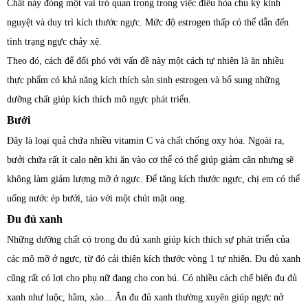
Chất này đóng một vai trò quan trọng trong việc điều hòa chu kỳ kinh
nguyệt và duy trì kích thước ngực. Mức độ estrogen thấp có thể dẫn đến
tình trạng ngực chảy xệ.
Theo đó, cách để đối phó với vấn đề này một cách tự nhiên là ăn nhiều
thực phẩm có khả năng kích thích sản sinh estrogen và bổ sung những
dưỡng chất giúp kích thích mô ngực phát triển.
Bưởi
Đây là loại quả chứa nhiều vitamin C và chất chống oxy hóa. Ngoài ra,
bưởi chứa rất ít calo nên khi ăn vào cơ thể có thể giúp giảm cân nhưng sẽ
không làm giảm lượng mỡ ở ngực. Để tăng kích thước ngực, chị em có thể
uống nước ép bưởi, táo với một chút mật ong.
Đu đủ xanh
Những dưỡng chất có trong đu đủ xanh giúp kích thích sự phát triển của
các mô mỡ ở ngực, từ đó cải thiện kích thước vòng 1 tự nhiên. Đu đủ xanh
cũng rất có lợi cho phụ nữ đang cho con bú. Có nhiều cách chế biến đu đủ
xanh như luộc, hầm, xào... Ăn đu đủ xanh thường xuyên giúp ngực nở