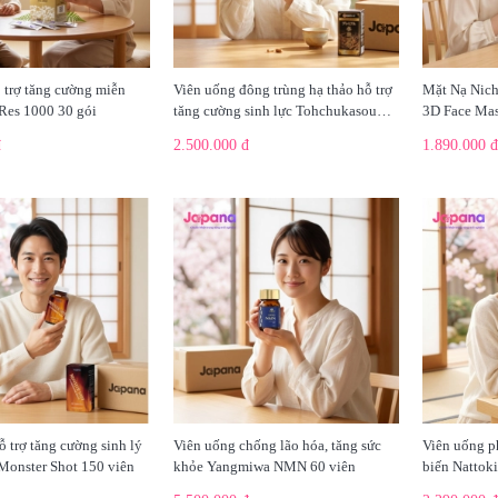
 trợ tăng cường miễn
Viên uống đông trùng hạ thảo hỗ trợ
Mặt Nạ Nic
Res 1000 30 gói
tăng cường sinh lực Tohchukasou
3D Face Mas
Premium Yo Group 180 viên - Date
đ
2.500.000 đ
1.890.000 đ
08/2027
 trợ tăng cường sinh lý
Viên uống chống lão hóa, tăng sức
Viên uống p
Monster Shot 150 viên
khỏe Yangmiwa NMN 60 viên
biến Nattok
viên