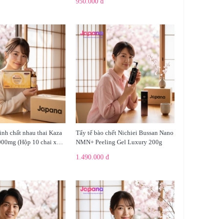
950.000 đ
tinh chất nhau thai Kaza
Tẩy tế bào chết Nichiei Bussan Nano
000mg (Hộp 10 chai x
NMN+ Peeling Gel Luxury 200g
1.490.000 đ