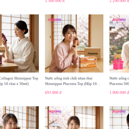
5.500.000 đ
2.290.000 đ
ollagen Shinnippai Top
Nước uống tinh chất nhau thai
Nước uống 
p 10 chai x 50ml)
Shinnippai Placenta Top (Hộp 10
Placenta 50
chai x 50ml) - Date 10/2026
50ml)
693.000 đ
1.800.000 đ