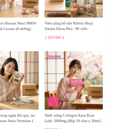
hiei Bussan Nano NMN+
Viên uống bổ não Ribeto Shoji
k Luxury (8 miếng)
Ichoha Ekisu Plus - 90 viên
1.450.000 đ
hòng ngừa đột quỵ, tai
Nước uống Collagen Kaza Rose
inase Nano Premium 120
Lady 5000mg (Hộp 10 chai x 50ml)