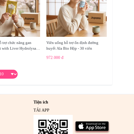
ỗ trợ chức năng gan
Viên uống hỗ trợ ổn định đường
 with Liver Hydrolysate
huyết Ala Bio Hộp - 30 viên
 Htper FINE JAPAN 120
972.000 đ
11/2026
Tiện ích
TẢI APP