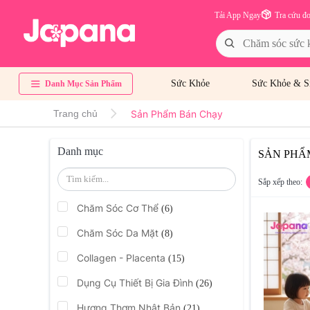
Tải App Ngay
Tra cứu đ
Sức Khỏe
Sức Khỏe & S
Danh Mục Sản Phẩm
Sản Phẩm Bán Chạy
Trang chủ
Danh mục
SẢN PHẨ
Sắp xếp theo:
Chăm Sóc Cơ Thể
(6)
Chăm Sóc Da Mặt
(8)
Collagen - Placenta
(15)
Dụng Cụ Thiết Bị Gia Đình
(26)
Hương Thơm Nhật Bản
(21)