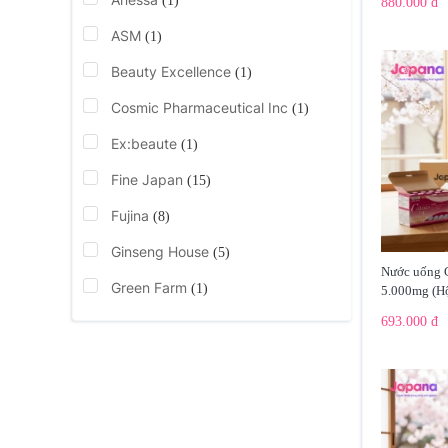
(1)
880.000 đ
ASM
(1)
Beauty Excellence
(1)
Cosmic Pharmaceutical Inc
(1)
Ex:beaute
(1)
Fine Japan
(15)
Fujina
(8)
Ginseng House
(5)
Nước uống C
Green Farm
(1)
5.000mg (Hộ
693.000 đ
Green Herb
(3)
HIMECOTO
(4)
Hokoen
(3)
Kanehide Bio Co.LTD
(7)