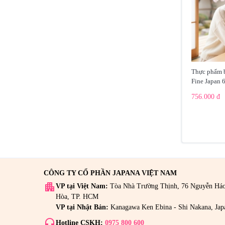
KaZa
(2)
Kendai
(3)
Kinohimitsu
(2)
Koshi No Kanbai
(1)
Thực phẩm b
Fine Japan 
Kuvings
(7)
756.000 đ
Maputi
(1)
Nakanihon Capsule
(4)
Nichiei Bussan
(9)
Nippon Kodo
(21)
Nucos Nhật Bản
(1)
CÔNG TY CỔ PHẦN JAPANA VIỆT NAM
apartment
VP tại Việt Nam:
Tòa Nhà Trường Thịnh, 76 Nguyễn Há
Pasode
(1)
Hòa, TP. HCM
VP tại Nhật Bản:
Kanagawa Ken Ebina - Shi Nakana, Jap
POONGNYUN
(16)
headset_mic
Hotline CSKH:
0975 800 600