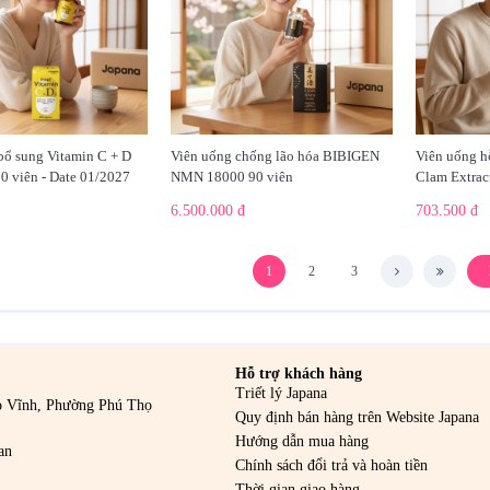
ổ sung Vitamin C + D
Viên uống chống lão hóa BIBIGEN
Viên uống h
60 viên - Date 01/2027
NMN 18000 90 viên
Clam Extract
and Tumeric
6.500.000 đ
703.500 đ
viên - Date 
1
2
3
Hỗ trợ khách hàng
Triết lý Japana
o Vĩnh, Phường Phú Thọ
Quy định bán hàng trên Website Japana
Hướng dẫn mua hàng
an
Chính sách đổi trả và hoàn tiền
Thời gian giao hàng