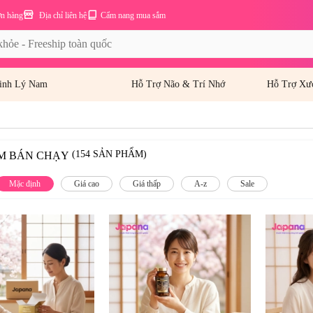
ơn hàng
Địa chỉ liên hệ
Cẩm nang mua sắm
inh Lý Nam
Hỗ Trợ Não & Trí Nhớ
Hỗ Trợ Xư
(154 SẢN PHẨM)
M BÁN CHẠY
Mặc định
Giá cao
Giá thấp
A-z
Sale