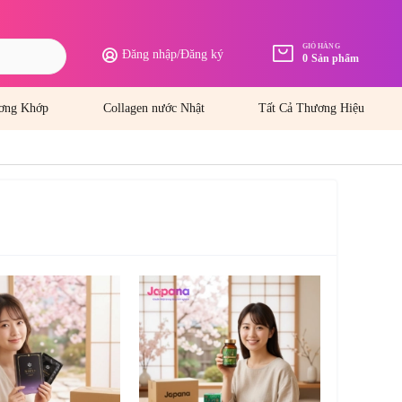
GIỎ HÀNG
Đăng nhập
/
Đăng ký
0
Sản phẩm
ơng Khớp
Collagen nước Nhật
Tất Cả Thương Hiệu