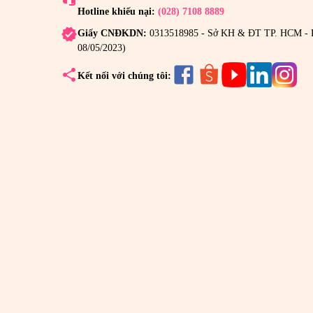
Ribeto Shoji
(8)
Hotline khiếu nại:
(028) 7108 8889
Sakura Beauty Solution
(1)
verified
Giấy CNĐKDN:
0313518985 - Sở KH & ĐT TP. HCM - 
08/05/2023)
Seiko Yakuhin Kogyo
(2)
share
Kết nối với chúng tôi:
Shinnippai
(5)
Sunsho
(7)
The Skin Project
(4)
Tiger Queen
(3)
Tsubuporon
(1)
Yangmiwa
(1)
Yo Group
(3)