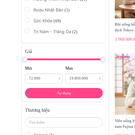
Rượu Nhật Bản
(1)
Sức Khỏe
(69)
Bột uống hỗ
dịch Tokyo 
Trị Nám - Trắng Da
(2)
3.960.000 
Giá
Min
Max
đ
đ
Áp dụng
Thương hiệu
Viên uống hỗ
nam Fujina 
Anessa