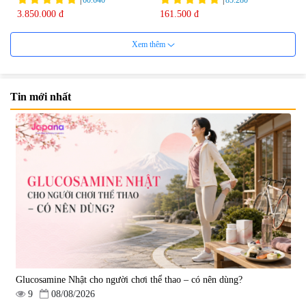
3.850.000 đ
161.500 đ
Xem thêm
Tin mới nhất
Viên uống bổ não Ribeto Shoji
Viên nang uống cải thiện thị lực,
Ichoha Ekisu Plus - 90 viên
trí nhớ DHA + EPA + Flaxseed
Oil 30 viên/gói - Date 02/2027
|
57.920
|
52.346
1.450.000 đ
225.000 đ
Glucosamine Nhật cho người chơi thể thao – có nên dùng?
9
08/08/2026