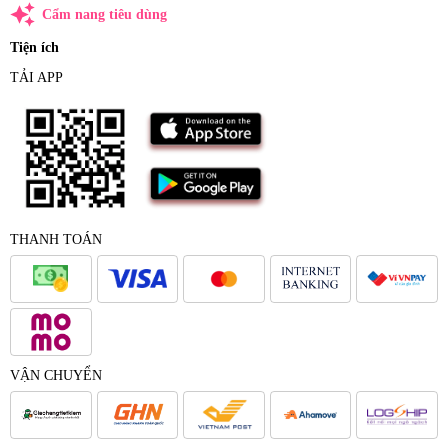
auto_awesome
Cẩm nang tiêu dùng
Tiện ích
TẢI APP
THANH TOÁN
VẬN CHUYỂN