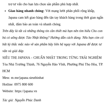
trợ tư vấn cho bạn lựa chọn sản phẩm phù hợp nhất.
Giao hàng nhanh chóng:
Với mạng lưới phân phối rộng khắp,
Japana cam kết giao hàng đến tận tay khách hàng trong thời gian ngắn
nhất, đảm bảo an toàn và nhanh chóng.
Trên đây là tất cả những thông tin cần thiết mà bạn nên tìm hiểu Cho con
bú có uống được Tảo Nhật không? Hướng dẫn cách dùng. Nếu bạn còn có
bất kỳ thắc mắc nào về sản phẩm hãy liên hệ ngay với Japana để được tư
vấn và giải đáp.
SIÊU THỊ JAPANA – CHUẨN NHẬT TRONG TỪNG TRẢI NGHIỆM
Tòa Nhà Trường Thịnh, 76 Nguyễn Háo Vĩnh, Phường Phú Thọ Hòa, TP.
HCM
Mess: m.me/japana.sieuthinhat
Hotline: 0975 800 600
Website: https://japana.vn
Tác giả: Nguyễn Phúc Danh