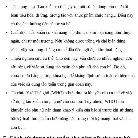
Tác dụng phụ: Tảo xoắn có thể gây ra một số tác dụng phụ như rối
loạn tiêu hóa, dị ứng, tương tác với thực phẩm chức năng... Điều này
có thể ảnh hưởng đến cả mẹ và bé.
Chất độc: Tảo xoắn có khả năng hấp thụ các kim loại nặng như thủy
ngân, chì từ môi trường. Nếu không được trồng và chế biến đúng
cách, việc sử dụng chúng có thể dẫn đến ngộ độc kim loại nặng.
Thiếu nghiên cứu cụ thể: Cho đến nay, vẫn chưa có nhiều nghiên cứu
sâu rộng về việc sử dụng tảo xoắn cho phụ nữ cho con bú. Do đó,
chưa có đủ bằng chứng khoa học để khẳng định sự an toàn và hiệu quả
của việc sử dụng tảo xoắn trong giai đoạn này.
Tổ chức Y tế Thế giới (WHO): chưa đưa ra khuyến cáo cụ thể về việc
sử dụng tảo xoắn cho phụ nữ cho con bú. Tuy nhiên, WHO luôn
khuyến cáo phụ nữ nên tham khảo ý kiến của bác sĩ trước khi sử dụng
bất kỳ loại thực phẩm chức năng nào trong thời kỳ mang thai và cho
con bú.
5. Cách sử dụng tảo xoắn cho phụ nữ cho con bú