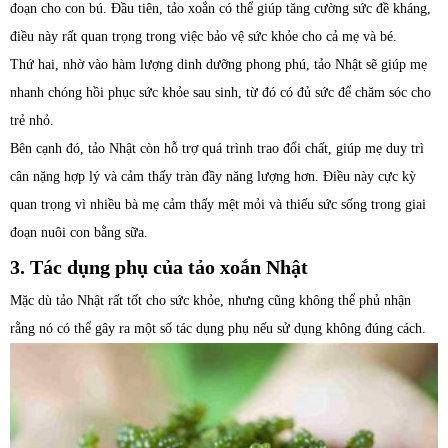
đoạn cho con bú. Đầu tiên, tảo xoắn có thể giúp tăng cường sức đề kháng,
điều này rất quan trọng trong việc bảo vệ sức khỏe cho cả mẹ và bé.
Thứ hai, nhờ vào hàm lượng dinh dưỡng phong phú, tảo Nhật sẽ giúp mẹ
nhanh chóng hồi phục sức khỏe sau sinh, từ đó có đủ sức để chăm sóc cho
trẻ nhỏ.
Bên cạnh đó, tảo Nhật còn hỗ trợ quá trình trao đổi chất, giúp mẹ duy trì
cân nặng hợp lý và cảm thấy tràn đầy năng lượng hơn. Điều này cực kỳ
quan trọng vì nhiều bà mẹ cảm thấy mệt mỏi và thiếu sức sống trong giai
đoạn nuôi con bằng sữa.
3. Tác dụng phụ của tảo xoắn Nhật
Mặc dù tảo Nhật rất tốt cho sức khỏe, nhưng cũng không thể phủ nhận
rằng nó có thể gây ra một số tác dụng phụ nếu sử dụng không đúng cách.