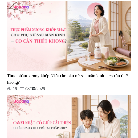
Tẩy tế bào chết Nichiei Bussan
Viên uống hỗ trợ bền thành
Nano NMN+ Peeling Gel
mạch, ngừa tai biến Elastin Plus
Luxury 200g
& Nattokinase Hokoen 80 viên
|
0
|
0
1.490.000 đ
980.000 đ
Thực phẩm xương khớp Nhật cho phụ nữ sau mãn kinh – có cần thiết
không?
16
08/08/2026
Viên uống bổ gan Ribeto Shoji
Viên uống hỗ trợ cải thiện thoát
Hepaclean 60 viên
vị đĩa đệm Kyoto Has 30 viên
|
543.205
|
14.560
690.000 đ
1.600.000 đ