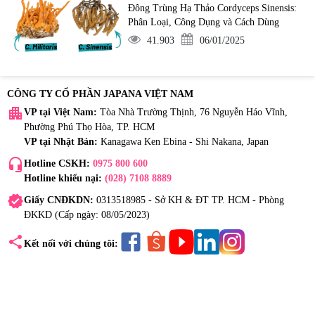
Đông Trùng Hạ Thảo Cordyceps Sinensis:
Phân Loại, Công Dụng và Cách Dùng
41.903
06/01/2025
CÔNG TY CỔ PHẦN JAPANA VIỆT NAM
apartment
VP tại Việt Nam:
Tòa Nhà Trường Thịnh, 76 Nguyễn Háo Vĩnh,
Phường Phú Thọ Hòa, TP. HCM
VP tại Nhật Bản:
Kanagawa Ken Ebina - Shi Nakana, Japan
headset_mic
Hotline CSKH:
0975 800 600
Hotline khiếu nại:
(028) 7108 8889
verified
Giấy CNĐKDN:
0313518985 - Sở KH & ĐT TP. HCM - Phòng
ĐKKD (Cấp ngày: 08/05/2023)
share
Kết nối với chúng tôi: