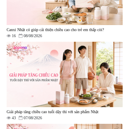
Canxi Nhật có giúp cải thiện chiều cao cho trẻ em thấp còi?
16
08/08/2026
Viên uống hỗ trợ giấc ngủ Fujina
Viên uống phòng ngừa & hỗ trợ
Sleepy Nhật Bản 80 viên
điều trị đột quỵ Biken Kinase
Gold 60 viên
|
13.760
|
0
580.000 đ
1.570.000 đ
Giải pháp tăng chiều cao tuổi dậy thì với sản phẩm Nhật
43
07/08/2026