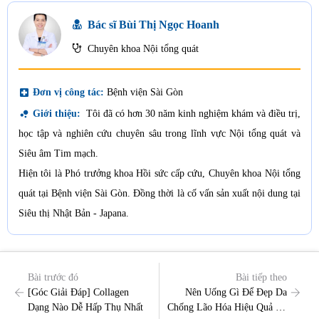
Bác sĩ Bùi Thị Ngọc Hoanh
Chuyên khoa Nội tổng quát
local_hospital
Đơn vị công tác:
Bệnh viện Sài Gòn
bubble_chart
Giới thiệu:
Tôi đã có hơn 30 năm kinh nghiệm khám và điều trị,
học tập và nghiên cứu chuyên sâu trong lĩnh vực Nội tổng quát và
Siêu âm Tim mạch.
Hiện tôi là Phó trưởng khoa Hồi sức cấp cứu, Chuyên khoa Nội tổng
quát tại Bệnh viện Sài Gòn. Đồng thời là cố vấn sản xuất nội dung tại
Siêu thị Nhật Bản - Japana.
Bài trước đó
Bài tiếp theo
[Góc Giải Đáp] Collagen
Nên Uống Gì Để Đẹp Da
Dạng Nào Dễ Hấp Thụ Nhất
Chống Lão Hóa Hiệu Quả Và