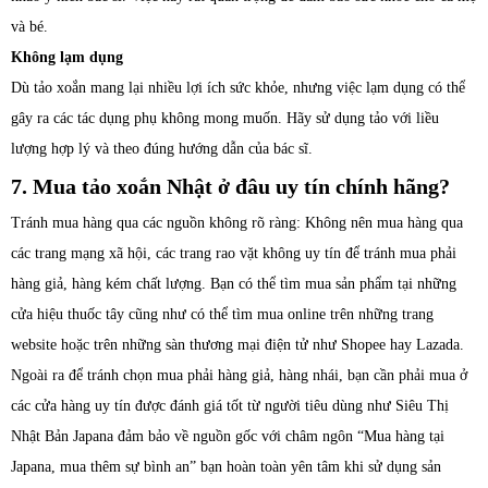
và bé.
Không lạm dụng
Dù tảo xoắn mang lại nhiều lợi ích sức khỏe, nhưng việc lạm dụng có thể
gây ra các tác dụng phụ không mong muốn. Hãy sử dụng tảo với liều
lượng hợp lý và theo đúng hướng dẫn của bác sĩ.
7. Mua tảo xoắn Nhật ở đâu uy tín chính hãng?
Tránh mua hàng qua các nguồn không rõ ràng: Không nên mua hàng qua
các trang mạng xã hội, các trang rao vặt không uy tín để tránh mua phải
hàng giả, hàng kém chất lượng. Bạn có thể tìm mua sản phẩm tại những
cửa hiệu thuốc tây cũng như có thể tìm mua online trên những trang
website hoặc trên những sàn thương mại điện tử như Shopee hay Lazada.
Ngoài ra để tránh chọn mua phải hàng giả, hàng nhái, bạn cần phải mua ở
các cửa hàng uy tín được đánh giá tốt từ người tiêu dùng như Siêu Thị
Nhật Bản Japana đảm bảo về nguồn gốc với châm ngôn “Mua hàng tại
Japana, mua thêm sự bình an” bạn hoàn toàn yên tâm khi sử dụng sản