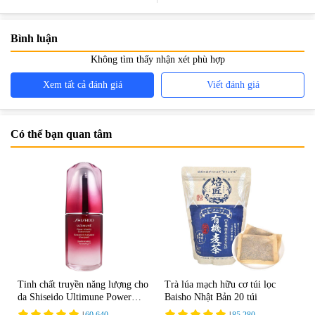
Dễ Làm
Bình luận
Không tìm thấy nhận xét phù hợp
Xem tất cả đánh giá
Viết đánh giá
Có thể bạn quan tâm
Tinh chất truyền năng lượng cho
Trà lúa mạch hữu cơ túi lọc
da Shiseido Ultimune Power
Baisho Nhật Bản 20 túi
75ml
|
60.640
|
85.280