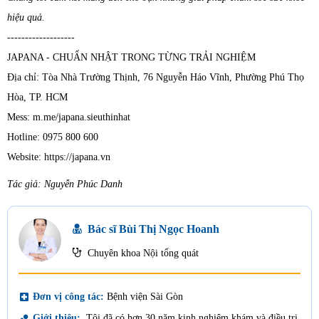
hiệu quả.
-------------------
JAPANA - CHUẨN NHẬT TRONG TỪNG TRẢI NGHIỆM
Địa chỉ: Tòa Nhà Trường Thịnh, 76 Nguyễn Háo Vĩnh, Phường Phú Thọ
Hòa, TP. HCM
Mess: m.me/japana.sieuthinhat
Hotline: 0975 800 600
Website: https://japana.vn
Tác giả: Nguyễn Phúc Danh
Bác sĩ Bùi Thị Ngọc Hoanh
Chuyên khoa Nội tổng quát
local_hospital
Đơn vị công tác:
Bệnh viện Sài Gòn
bubble_chart
Giới thiệu:
Tôi đã có hơn 30 năm kinh nghiệm khám và điều trị,