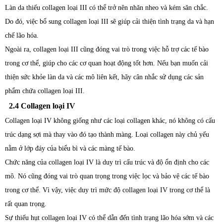
Làn da thiếu collagen loại III có thể trở nên nhăn nheo và kém săn chắc.
Do đó, việc bổ sung collagen loại III sẽ giúp cải thiện tình trạng da và hạn
chế lão hóa.
Ngoài ra, collagen loại III cũng đóng vai trò trong việc hỗ trợ các tế bào
trong cơ thể, giúp cho các cơ quan hoạt động tốt hơn. Nếu bạn muốn cải
thiện sức khỏe làn da và các mô liên kết, hãy cân nhắc sử dụng các sản
phẩm chứa collagen loại III.
2.4 Collagen loại IV
Collagen loại IV không giống như các loại collagen khác, nó không có cấu
trúc dạng sợi mà thay vào đó tạo thành màng. Loại collagen này chủ yếu
nằm ở lớp đáy của biểu bì và các màng tế bào.
Chức năng của collagen loại IV là duy trì cấu trúc và độ ổn định cho các
mô. Nó cũng đóng vai trò quan trọng trong việc lọc và bảo vệ các tế bào
trong cơ thể. Vì vậy, việc duy trì mức độ collagen loại IV trong cơ thể là
rất quan trọng.
Sự thiếu hụt collagen loại IV có thể dẫn đến tình trạng lão hóa sớm và các