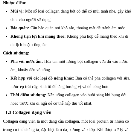
Nhược điểm:
Mùi vị:
Một số loại collagen dạng bột có thể có mùi tanh nhẹ, gây khó
chịu cho người sử dụng.
Bảo quản:
Cần bảo quản nơi khô ráo, thoáng mát để tránh ẩm mốc.
Không tiện lợi khi mang theo:
Không phù hợp để mang theo khi đi
du lịch hoặc công tác.
Cách sử dụng:
Pha với nước ấm:
Hòa tan một lượng bột collagen vừa đủ vào nước
ấm, khuấy đều và uống.
Kết hợp với các loại đồ uống khác:
Bạn có thể pha collagen với sữa,
nước ép trái cây, sinh tố để tăng hương vị và dễ uống hơn.
Thời điểm sử dụng:
Nên uống collagen vào buổi sáng khi bụng đói
hoặc trước khi đi ngủ để cơ thể hấp thụ tốt nhất.
1.3 Collagen dạng viên
Collagen dạng viên là một dạng của collagen, một loại protein tự nhiên có
trong cơ thể chúng ta, đặc biệt là ở da, xương và khớp. Khi được xử lý và