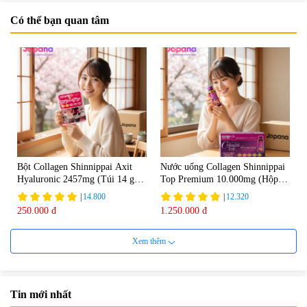
Có thể bạn quan tâm
Bột Collagen Shinnippai Axit
Nước uống Collagen Shinnippai
Hyaluronic 2457mg (Túi 14 gói
Top Premium 10.000mg (Hộp
x 3g) - Date 04/2027
10 chai x 50ml)
|
14.800
|
12.320
250.000 đ
1.250.000 đ
Xem thêm
Tin mới nhất