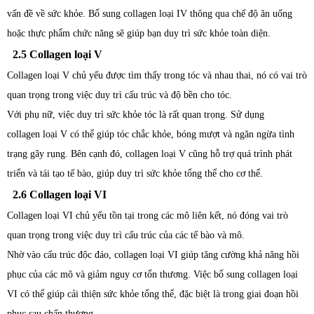
vấn đề về sức khỏe. Bổ sung collagen loại IV thông qua chế độ ăn uống
hoặc thực phẩm chức năng sẽ giúp bạn duy trì sức khỏe toàn diện.
2.5 Collagen loại V
Collagen loại V chủ yếu được tìm thấy trong tóc và nhau thai, nó có vai trò
quan trọng trong việc duy trì cấu trúc và độ bền cho tóc.
Với phụ nữ, việc duy trì sức khỏe tóc là rất quan trọng. Sử dụng
collagen loại V có thể giúp tóc chắc khỏe, bóng mượt và ngăn ngừa tình
trạng gãy rụng. Bên cạnh đó, collagen loại V cũng hỗ trợ quá trình phát
triển và tái tạo tế bào, giúp duy trì sức khỏe tổng thể cho cơ thể.
2.6 Collagen loại VI
Collagen loại VI chủ yếu tồn tại trong các mô liên kết, nó đóng vai trò
quan trọng trong việc duy trì cấu trúc của các tế bào và mô.
Nhờ vào cấu trúc độc đáo, collagen loại VI giúp tăng cường khả năng hồi
phục của các mô và giảm nguy cơ tổn thương. Việc bổ sung collagen loại
VI có thể giúp cải thiện sức khỏe tổng thể, đặc biệt là trong giai đoạn hồi
phục sau chấn thương.