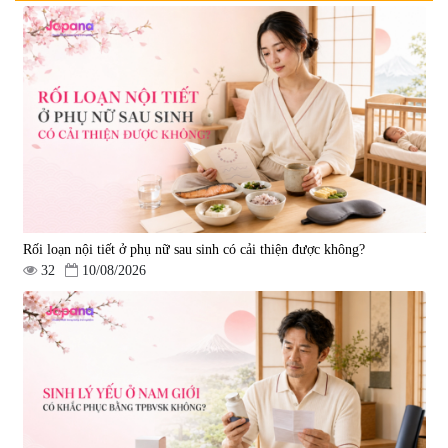
Nước uống đẹp da Collagen
Nước uống Collagen Kaza Rose
20000mg Plus (Hộp 10 chai x
Lady 5000mg (Hộp 10 chai x
50ml)
50ml)
|
789.120
|
67.440
1.200.000 đ
950.000 đ
Rối loạn nội tiết ở phụ nữ sau sinh có cải thiện được không?
32
10/08/2026
Nước uống Collagen Shinnippai
Top 5.000mg (Hộp 10 chai x
50ml)
|
128.720
693.000 đ