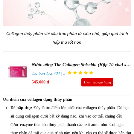
Collagen thủy phân với cấu trúc phân tử siêu nhỏ, giúp quá trình
hấp thụ tốt hơn
Nước uống The Collagen Shiseido (Hộp 10 chai x
50ml)
Đã bán 172.704 | 5
545.000 đ
Thêm vào giỏ hàng
Ưu điểm của collagen dạng thủy phân
Dễ hấp thụ:
Đây là ưu điểm lớn nhất của collagen thủy phân. Dù bạn
sử dụng collagen dưới bất kỳ dạng nào, khi vào cơ thể, chúng đều
được enzyme tiêu hóa thủy phân thành các axit amin nhỏ. Collagen
thủy phân đã trải qua quá trình này, nên khi vào cơ thể sẽ được hấp thụ