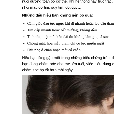
nuôi dưỡng toàn bộ cơ thể. Khi hệ thống này trục trặc,
nhồi máu cơ tim, suy tim, đột quỵ…
Những dấu hiệu bạn không nên bỏ qua:
Cảm giác đau tức ngực khi đi nhanh hoặc leo cầu tha
Tim đập nhanh hoặc bất thường, không đều
Thở dốc, mệt mỏi kéo dài dù không làm gì quá sức
Chóng mặt, hoa mắt, thậm chí có lúc muốn ngất
Phù nhẹ ở chân hoặc mắt cá chân
Nếu bạn từng gặp một trong những triệu chứng trên, dù
bạn đang chăm sóc cha mẹ lớn tuổi, việc hiểu đúng
chăm sóc họ tốt hơn mỗi ngày.