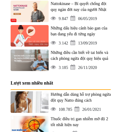
Nattokinase – Bí quyết chống đột
quỵ ngàn đời nay của người Nhật
9.847
06/05/2019
Những dấu hiệu cảnh báo gan của
bạn đang yếu đi từng ngày
3.142
13/09/2019
Những điều cần biết về tai biến và
cách phòng ngừa đột quỵ hiệu quả
3.185
26/11/2020
Lượt xem nhiều nhất
Hướng dẫn dùng hỗ trợ phòng ngừa
đột quỵ Natto đúng cách
108.785
26/01/2021
Thuốc điều trị gan nhiễm mỡ độ 2
tốt nhất hiện nay