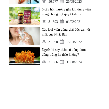
56.777
26/08/2023
6 câu hỏi thường gặp khi dùng viên
uống chống đột quỵ Orihiro
Nattokinase 2000FU
31.393
01/02/2021
Các loại viên uống giải độc gan tốt
nhất của Nhật Bản
31.060
13/03/2022
Người bị suy thận có uống được
đông trùng hạ thảo không?
21.056
31/08/2024