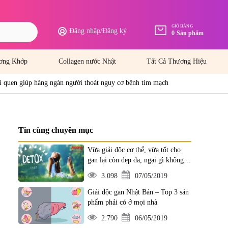
GIỎ HÀNG
Đăng nhập
/
Đăng ký
0
Sản phẩm
ơng Khớp
Collagen nước Nhật
Tất Cả Thương Hiệu
i quen giúp hàng ngàn người thoát nguy cơ bệnh tim mạch
Tin cùng chuyên mục
Vừa giải độc cơ thể, vừa tốt cho
gan lại còn đẹp da, ngại gì không
áp dụng ngay
3.098
07/05/2019
Giải độc gan Nhật Bản – Top 3 sản
phẩm phải có ở mọi nhà
2.790
06/05/2019