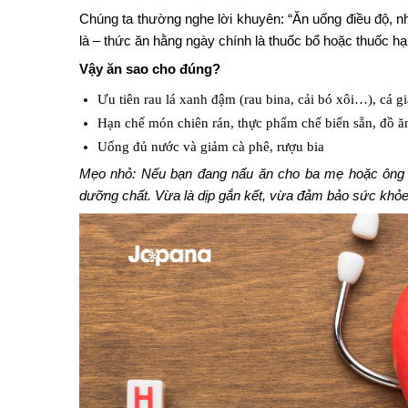
Chúng ta thường nghe lời khuyên: “Ăn uống điều độ, nh
là – thức ăn hằng ngày chính là thuốc bổ hoặc thuốc hại
Vậy ăn sao cho đúng?
Ưu tiên rau lá xanh đậm (rau bina, cải bó xôi…), cá g
Hạn chế món chiên rán, thực phẩm chế biến sẵn, đồ 
Uống đủ nước và giảm cà phê, rượu bia
Mẹo nhỏ: Nếu bạn đang nấu ăn cho ba mẹ hoặc ông b
dưỡng chất. Vừa là dịp gắn kết, vừa đảm bảo sức khỏe