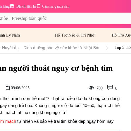
ơn hàng
Địa chỉ liên hệ
Cẩm nang mua sắm
inh Lý Nam
Hỗ Trợ Não & Trí Nhớ
Hỗ Trợ Xư
– Huyết áp – Dinh dưỡng bảo vệ sức khỏe từ Nhật Bản
Top 5 thó
àn người thoát nguy cơ bệnh tim
09/06/2025
700
0
à thôi, mình còn trẻ mà!”? Thật ra, điều đó đã không còn đúng
y càng trẻ hóa. Không ít người ở độ tuổi 40–50, thậm chí trẻ
ch mà chính họ cũng không ngờ tới.
tim mạch
tự nhiên và bảo vệ trái tim khỏe đẹp ngay hôm nay.