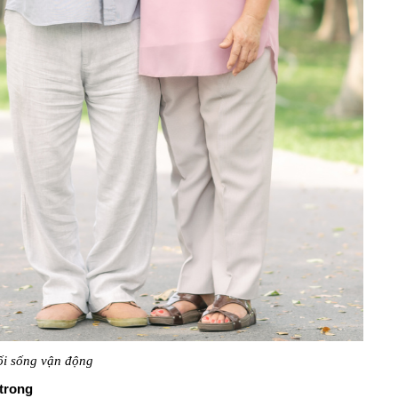
ối sống vận động​
 trong