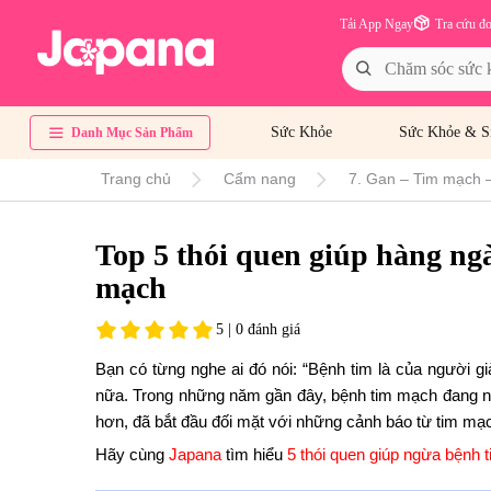
Tải App Ngay
Tra cứu đ
Sức Khỏe
Sức Khỏe & S
Danh Mục Sản Phẩm
Trang chủ
Cẩm nang
7. Gan – Tim mạch 
Top 5 thói quen giúp hàng ng
mạch
5 | 0 đánh giá
Bạn có từng nghe ai đó nói: “Bệnh tim là của người gi
nữa. Trong những năm gần đây, bệnh tim mạch đang ngà
hơn, đã bắt đầu đối mặt với những cảnh báo từ tim mạ
Hãy cùng
Japana
tìm hiểu
5 thói quen giúp ngừa bệnh 