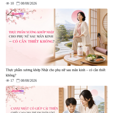
10
08/08/2026
Tẩy tế bào chết Nichiei Bussan
Viên uống hỗ trợ bền thành
Nano NMN+ Peeling Gel
mạch, ngừa tai biến Elastin Plus
Luxury 200g
& Nattokinase Hokoen 80 viên
|
0
|
0
1.490.000 đ
980.000 đ
Thực phẩm xương khớp Nhật cho phụ nữ sau mãn kinh – có cần thiết
không?
17
08/08/2026
Viên uống bổ gan Ribeto Shoji
Viên uống hỗ trợ cải thiện thoát
Hepaclean 60 viên
vị đĩa đệm Kyoto Has 30 viên
|
543.205
|
14.560
690.000 đ
1.600.000 đ