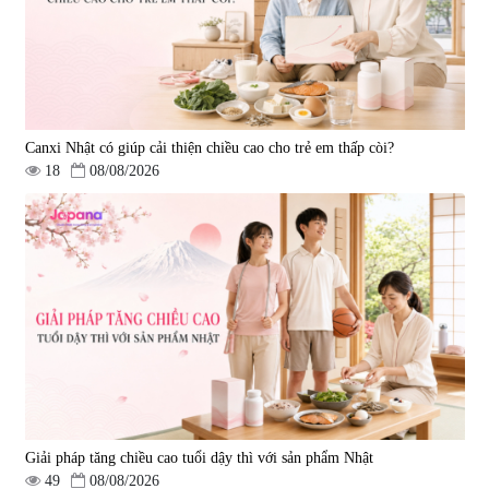
Canxi Nhật có giúp cải thiện chiều cao cho trẻ em thấp còi?
18
08/08/2026
Viên uống hỗ trợ giấc ngủ Fujina
Viên uống phòng ngừa & hỗ trợ
Sleepy Nhật Bản 80 viên
điều trị đột quỵ Biken Kinase
Gold 60 viên
|
13.760
|
0
580.000 đ
1.570.000 đ
Giải pháp tăng chiều cao tuổi dậy thì với sản phẩm Nhật
49
08/08/2026