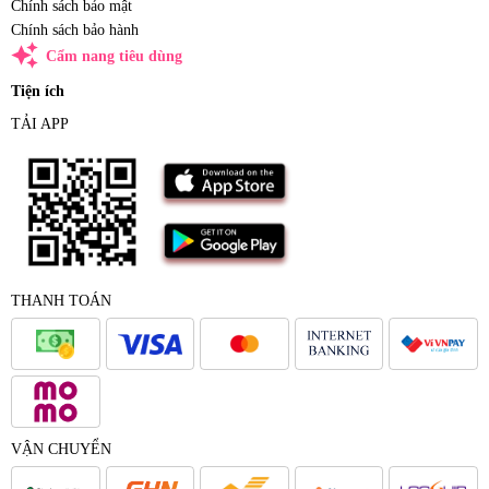
Chính sách bảo mật
Chính sách bảo hành
auto_awesome
Cẩm nang tiêu dùng
Tiện ích
TẢI APP
THANH TOÁN
VẬN CHUYỂN