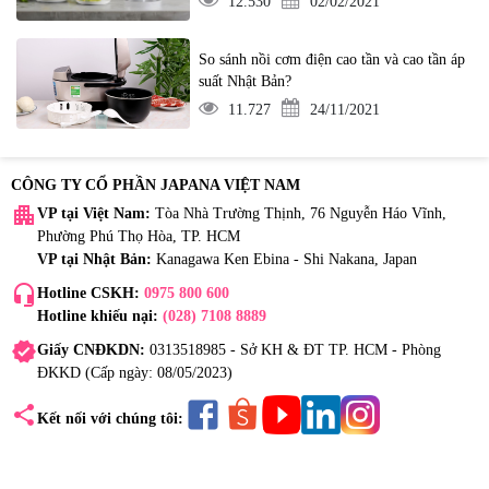
12.530
02/02/2021
So sánh nồi cơm điện cao tần và cao tần áp
suất Nhật Bản?
11.727
24/11/2021
CÔNG TY CỔ PHẦN JAPANA VIỆT NAM
apartment
VP tại Việt Nam:
Tòa Nhà Trường Thịnh, 76 Nguyễn Háo Vĩnh,
Phường Phú Thọ Hòa, TP. HCM
VP tại Nhật Bản:
Kanagawa Ken Ebina - Shi Nakana, Japan
headset_mic
Hotline CSKH:
0975 800 600
Hotline khiếu nại:
(028) 7108 8889
verified
Giấy CNĐKDN:
0313518985 - Sở KH & ĐT TP. HCM - Phòng
ĐKKD (Cấp ngày: 08/05/2023)
share
Kết nối với chúng tôi: