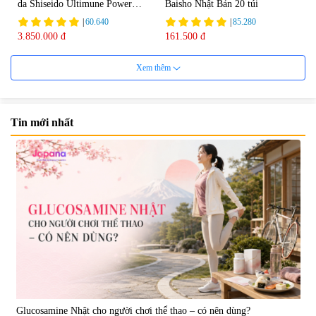
da Shiseido Ultimune Power
Baisho Nhật Bản 20 túi
75ml
|
60.640
|
85.280
3.850.000 đ
161.500 đ
Xem thêm
Tin mới nhất
Viên uống bổ não Ribeto Shoji
Viên nang uống cải thiện thị lực,
Ichoha Ekisu Plus - 90 viên
trí nhớ DHA + EPA + Flaxseed
Oil 30 viên/gói - Date 02/2027
|
57.920
|
52.346
1.450.000 đ
225.000 đ
Glucosamine Nhật cho người chơi thể thao – có nên dùng?