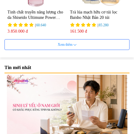
Tinh chất truyền năng lượng cho
Trà lúa mạch hữu cơ túi lọc
da Shiseido Ultimune Power
Baisho Nhật Bản 20 túi
75ml
|
60.640
|
85.280
3.850.000 đ
161.500 đ
Xem thêm
Tin mới nhất
Viên uống bổ não Ribeto Shoji
Viên nang uống cải thiện thị lực,
Ichoha Ekisu Plus - 90 viên
trí nhớ DHA + EPA + Flaxseed
Oil 30 viên/gói - Date 02/2027
|
57.920
|
52.346
1.450.000 đ
225.000 đ