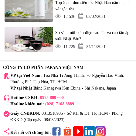
Top 5 ấm đun siêu tốc Nhật Bản nấu nhanh
và cực bền
12.536
02/02/2021
So sánh nồi cơm điện cao tần và cao tần áp
suất Nhật Bản?
11.729
24/11/2021
CÔNG TY CỔ PHẦN JAPANA VIỆT NAM
apartment
VP tại Việt Nam:
Tòa Nhà Trường Thịnh, 76 Nguyễn Háo Vĩnh,
Phường Phú Thọ Hòa, TP. HCM
VP tại Nhật Bản:
Kanagawa Ken Ebina - Shi Nakana, Japan
headset_mic
Hotline CSKH:
0975 800 600
Hotline khiếu nại:
(028) 7108 8889
verified
Giấy CNĐKDN:
0313518985 - Sở KH & ĐT TP. HCM - Phòng
ĐKKD (Cấp ngày: 08/05/2023)
share
Kết nối với chúng tôi: