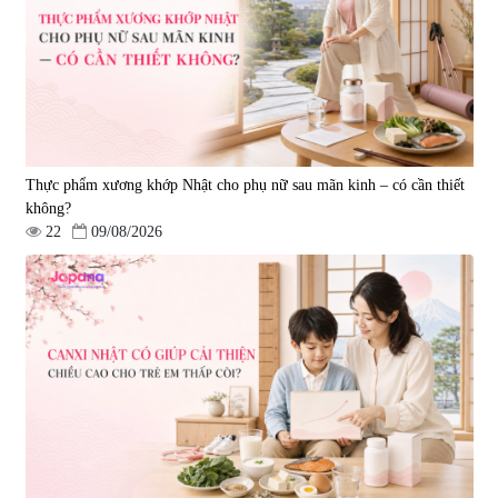
690.000 đ
1.600.000 đ
Thực phẩm xương khớp Nhật cho phụ nữ sau mãn kinh – có cần thiết
không?
22
09/08/2026
Viên uống hỗ trợ giấc ngủ Fujina
Viên uống phòng ngừa & hỗ trợ
Sleepy Nhật Bản 80 viên
điều trị đột quỵ Biken Kinase
Gold 60 viên
|
13.760
|
0
580.000 đ
1.570.000 đ