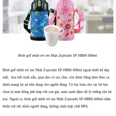
Bình giữ nhiệt trẻ em Nhật Zojirushi SP-HB06 600ml.
Bình giữ nhiệt trẻ em Nhật Zojirushi SP-HB06 600ml ngoài thiết kế đẹp
mắt, họa tiết xinh xắn, quai đeo có tay cầm, còn được hãng kèm theo ca
nhựa mang lại sự tiện dụng cho người dùng. Có hai màu cho các bé lựa
chọn là màu hồng phù hợp với con gái, màu xanh đậm rất lý tưởng cho bé
trai. Ngoài ra, bình giữ nhiệt trẻ em Nhật Zojirushi SP-HB06 600ml thân
thiện với sức khỏe người dùng, không chứa hợp chất BPA.