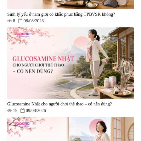
Sinh lý yếu ở nam giới có khắc phục bằng TPBVSK không?
8
08/08/2026
Tẩy tế bào chết Nichiei Bussan
Viên uống hỗ trợ bền thành
Nano NMN+ Peeling Gel
mạch, ngừa tai biến Elastin Plus
Luxury 200g
& Nattokinase Hokoen 80 viên
|
0
|
0
1.490.000 đ
980.000 đ
Glucosamine Nhật cho người chơi thể thao – có nên dùng?
15
09/08/2026
Viên uống bổ gan Ribeto Shoji
Viên uống hỗ trợ cải thiện thoát
Hepaclean 60 viên
vị đĩa đệm Kyoto Has 30 viên
|
543.205
|
14.560