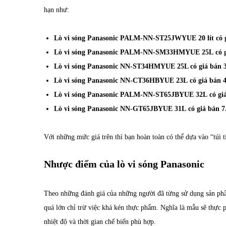
hạn như:
Lò vi sóng Panasonic PALM-NN-ST25JWYUE
20 lít có
Lò vi sóng Panasonic PALM-NN-SM33HMYUE 25L
có 
Lò vi sóng Panasonic NN-ST34HMYUE 25L có giá bán 3
Lò vi sóng Panasonic NN-CT36HBYUE 23L
có giá bán 
Lò vi sóng Panasonic PALM-NN-ST65JBYUE 32L
có gi
Lò vi sóng Panasonic NN-GT65JBYUE 31L
có giá bán 7
Với những mức giá trên thì bạn hoàn toàn có thể dựa vào “túi 
Nhược điểm của lò vi sóng Panasonic
Theo những đánh giá của những người đã từng sử dụng sản phẩ
quá lớn chỉ trừ việc khá kén thực phẩm. Nghĩa là mẫu sẽ thực
nhiệt độ và thời gian chế biến phù hợp.