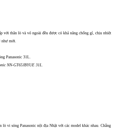
ấp với thân lò và vỏ ngoài đều được có khả năng chống gỉ, chịu nhiệt
ẽ như mới.
sonic NN-GT65JBYUE 31L.
m lò vi sóng Panasonic nội địa Nhật với các model khác nhau. Chẳng