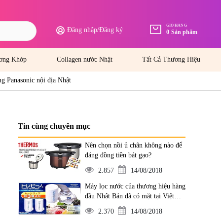
GIỎ HÀNG
Đăng nhập
/
Đăng ký
0
Sản phẩm
ơng Khớp
Collagen nước Nhật
Tất Cả Thương Hiệu
ng Panasonic nội địa Nhật
Tin cùng chuyên mục
Nên chọn nồi ủ chân không nào để
đáng đồng tiền bát gạo?
2.857
14/08/2018
Máy lọc nước của thương hiệu hàng
đầu Nhật Bản đã có mặt tại Việt
Nam
2.370
14/08/2018