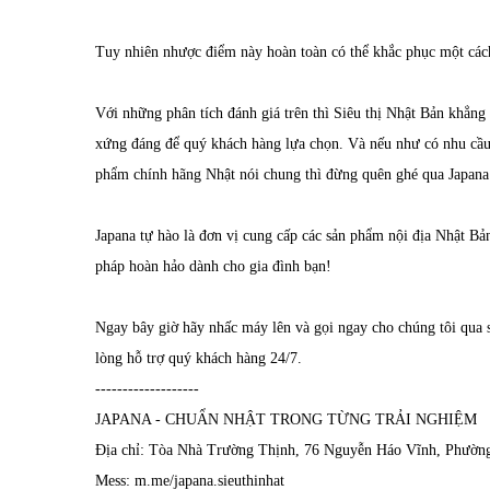
Tuy nhiên nhược điểm này hoàn toàn có thể khắc phục một các
Với những phân tích đánh giá trên thì Siêu thị Nhật Bản khẳng
xứng đáng để quý khách hàng lựa chọn. Và nếu như có nhu cầu 
phẩm chính hãng Nhật nói chung thì đừng quên ghé qua Japana
Japana tự hào là đơn vị cung cấp các sản phẩm nội địa Nhật Bản 
pháp hoàn hảo dành cho gia đình bạn!
Ngay bây giờ hãy nhấc máy lên và gọi ngay cho chúng tôi qua 
lòng hỗ trợ quý khách hàng 24/7.
-------------------
JAPANA - CHUẨN NHẬT TRONG TỪNG TRẢI NGHIỆM
Địa chỉ: Tòa Nhà Trường Thịnh, 76 Nguyễn Háo Vĩnh, Phườ
Mess: m.me/japana.sieuthinhat