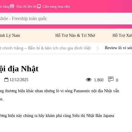
ơn hàng
Địa chỉ liên hệ
Cẩm nang mua sắm
inh Lý Nam
Hỗ Trợ Não & Trí Nhớ
Hỗ Trợ Xư
 chính hãng – Bền bỉ & tiện ích cho gia đình Việt
Review lò vi só
ội địa Nhật
12/12/2025
1.860
0
hững thương hiệu khác nhau nhưng
lò vi sóng Panasonic nội địa Nhật
vẫn
ọn.
hương hiệu này chúng ta hãy khám phá cùng Siêu thị Nhật Bản Japana