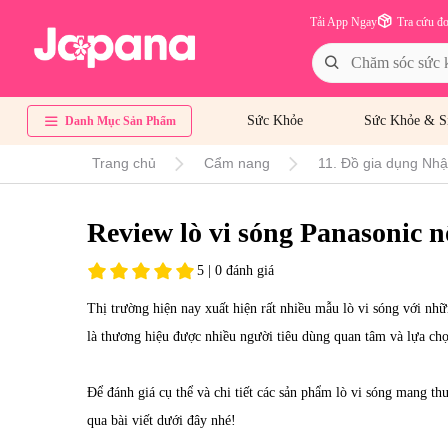
Tải App Ngay
Tra cứu đ
Sức Khỏe
Sức Khỏe & S
Danh Mục Sản Phẩm
Trang chủ
Cẩm nang
11. Đồ gia dụng Nhật
Review lò vi sóng Panasonic n
5 | 0 đánh giá
Thị trường hiện nay xuất hiện rất nhiều mẫu lò vi sóng với n
là thương hiệu được nhiều người tiêu dùng quan tâm và lựa ch
Để đánh giá cụ thể và chi tiết các sản phẩm lò vi sóng mang t
qua bài viết dưới đây nhé!