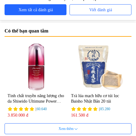
Xem tất cả đánh giá
Viết đánh giá
Có thể bạn quan tâm
Tinh chất truyền năng lượng cho
Trà lúa mạch hữu cơ túi lọc
da Shiseido Ultimune Power
Baisho Nhật Bản 20 túi
75ml
|
60.640
|
85.280
3.850.000 đ
161.500 đ
Xem thêm