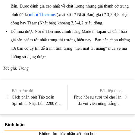
Bản. Được đánh giá cao nhất về chất lượng nhưng giá thành cỡ trung
bình đó là
nồi ủ Thermos
(xuất xứ từ Nhật Bản) giá từ 3,2-4,5 triệu
đồng hay Tiger (Nhật bản) khoảng 3,5-4,2 triệu đồng.
Để mua được Nồi ủ Thermos chính hãng Made in Japan và đảm bảo
giá sản phẩm tốt nhất trong thị trường hiện nay. Bạn nền chọn những
nơi bán có uy tín để tránh tình trạng "tiền mất tật mang" mua về mà
không sử dụng được.
Tác giả: Trọng
Bài trước đó
Bài tiếp theo
Cách phân biệt Tảo xoắn
Phục hồi sự tươi trẻ cho làn
Spirulina Nhật Bản 2200V
da với viên uống trắng da
thật và giả
sakura
Bình luận
Không tìm thấy nhận xét phù hợp