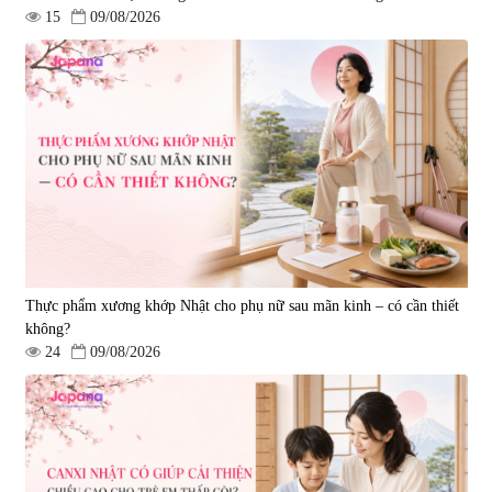
15
09/08/2026
Viên uống hỗ trợ giấc ngủ Fujina
Viên uống phòng ngừa & hỗ trợ
Sleepy Nhật Bản 80 viên
điều trị đột quỵ Biken Kinase
Gold 60 viên
|
13.760
|
0
580.000 đ
1.570.000 đ
Thực phẩm xương khớp Nhật cho phụ nữ sau mãn kinh – có cần thiết
không?
24
09/08/2026