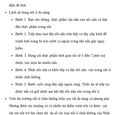
đậm đà hơn.
Cách sử dụng nồi ủ đa năng:
Bước 1: Bạn cho lượng thực phẩm cần nấu vào nồi nấu và dàn
đều thực phẩm trong nồi.
Bước 2: Tiếp theo bạn đặt nồi nấu trên bếp và đậy nắp kính để
tránh tình trạng bị trào nước ra ngoài trong khi nấu gây nguy
hiểm.
Bước 3: Đung sôi thực phẩm thời gian sôi từ 5 đến 7 phút tuỳ
thuộc vào món ăn muốn nấu.
Bước 4: Nhấc nồi nấu ra khỏi bếp và đặt nồi nấu vào trong nồi ủ
nhiệt chân không.
Bước 5: Bước cuối cùng đậy nắp ngoài cùng. Thức ăn sẽ tiếp tục
được nấu và giữ nhiệt sau khi đặt nồi nấu vào trong nồi ủ.
Trên thị trường nồi ủ chân không hiện nay rất đa dạng và phong phú.
Nhưng được ưa chuộng và có nhiều ưu điểm vượt trội và được các
chị em nôi trợ lựa chọn thì đa số các loại nổi ủ chân không của Nhật