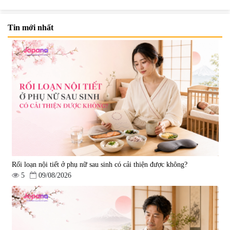
Tin mới nhất
Viên uống bổ não Ribeto Shoji
Viên nang uống cải thiện thị lực,
Ichoha Ekisu Plus - 90 viên
trí nhớ DHA + EPA + Flaxseed
Oil 30 viên/gói - Date 02/2027
|
57.920
|
52.346
1.450.000 đ
225.000 đ
Rối loạn nội tiết ở phụ nữ sau sinh có cải thiện được không?
5
09/08/2026
Tẩy tế bào chết Nichiei Bussan
Viên uống hỗ trợ bền thành
Nano NMN+ Peeling Gel
mạch, ngừa tai biến Elastin Plus
Luxury 200g
& Nattokinase Hokoen 80 viên