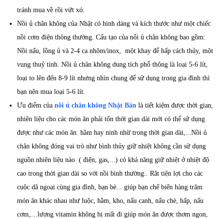
tránh mua về rồi vứt xó.
Nồi ủ chân không của Nhật có hình dáng và kích thước như một chiếc
nồi cơm điện thông thường. Cấu tạo của nổi ủ chân không bao gồm:
Nồi nấu, lồng ủ và 2-4 ca nhôm/inox, một khay để hấp cách thủy, một
vung thuỷ tinh. Nồi ủ chân không dung tích phổ thông là loại 5-6 lít,
loại to lên đến 8-9 lít nhưng nhìn chung để sử dụng trong gia đình thì
bạn nên mua loại 5-6 lít.
Ưu điểm của
nồi ủ chân không Nhật Bản
là tiết kiệm được thời gian,
nhiên liệu cho các món ăn phải tốn thời gian dài mới có thể sử dụng
được như các món ăn: hầm hay ninh nhừ trong thời gian dài,...Nồi ủ
chân không đóng vai trò như bình thủy giữ nhiệt không cần sử dụng
nguồn nhiên liệu nào ( điện, gas,...) có khả năng giữ nhiệt ở nhiệt độ
cao trong thời gian dài so với nồi bình thường.. Rât tiện lợi cho các
cuộc dã ngoại cùng gia đình, bạn bè... giúp bạn chế biến hàng trăm
món ăn khác nhau như luộc, hầm, kho, nấu canh, nấu chè, hấp, nấu
cơm,…lượng vitamin không bị mất đi giúp món ăn được thơm ngon,