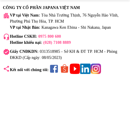
CÔNG TY CỔ PHẦN JAPANA VIỆT NAM
apartment
VP tại Việt Nam:
Tòa Nhà Trường Thịnh, 76 Nguyễn Háo Vĩnh,
Phường Phú Thọ Hòa, TP. HCM
VP tại Nhật Bản:
Kanagawa Ken Ebina - Shi Nakana, Japan
headset_mic
Hotline CSKH:
0975 800 600
Hotline khiếu nại:
(028) 7108 8889
verified
Giấy CNĐKDN:
0313518985 - Sở KH & ĐT TP. HCM - Phòng
ĐKKD (Cấp ngày: 08/05/2023)
share
Kết nối với chúng tôi: