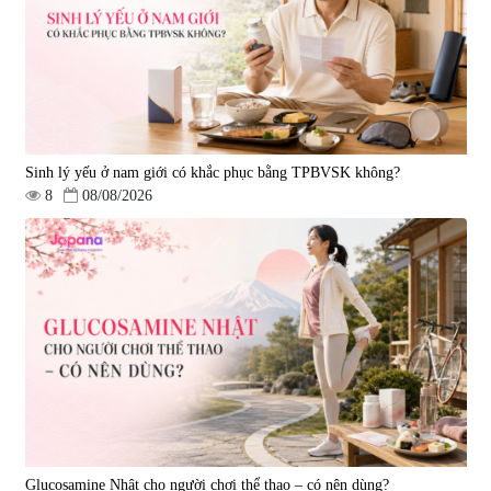
|
0
|
0
1.490.000 đ
980.000 đ
Sinh lý yếu ở nam giới có khắc phục bằng TPBVSK không?
8
08/08/2026
Viên uống bổ gan Ribeto Shoji
Viên uống hỗ trợ cải thiện thoát
Hepaclean 60 viên
vị đĩa đệm Kyoto Has 30 viên
|
543.205
|
14.560
690.000 đ
1.600.000 đ
Glucosamine Nhật cho người chơi thể thao – có nên dùng?