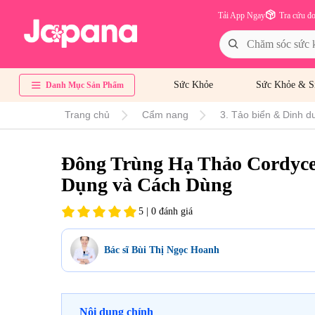
Tải App Ngay
Tra cứu đ
Sức Khỏe
Sức Khỏe & S
Danh Mục Sản Phẩm
Trang chủ
Cẩm nang
3. Tảo biển & Dinh d
Đông Trùng Hạ Thảo Cordycep
Dụng và Cách Dùng
5 | 0 đánh giá
Bác sĩ Bùi Thị Ngọc Hoanh
Nội dung chính