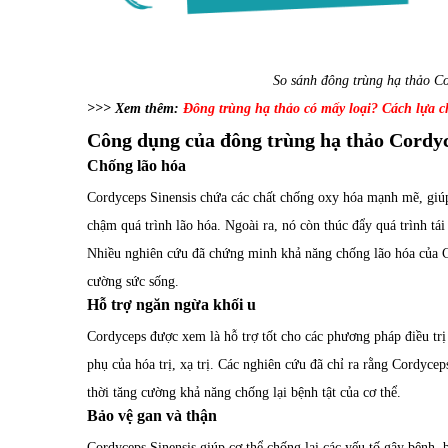
So sánh đông trùng hạ thảo Co
>>> Xem thêm:
Đông trùng hạ thảo có mấy loại? Cách lựa c
Công dụng của đông trùng hạ thảo Cordyce
Chống lão hóa
Cordyceps Sinensis chứa các chất chống oxy hóa mạnh mẽ, giúp
chậm quá trình lão hóa. Ngoài ra, nó còn thúc đẩy quá trình tái
Nhiều nghiên cứu đã chứng minh khả năng chống lão hóa của Cor
cường sức sống.
Hỗ trợ ngăn ngừa khối u
Cordyceps được xem là hỗ trợ tốt cho các phương pháp điều trị
phụ của hóa trị, xạ trị. Các nghiên cứu đã chỉ ra rằng Cordycep
thời tăng cường khả năng chống lại bệnh tật của cơ thể.
Bảo vệ gan và thận
Cordyceps Sinensis giúp cơ thể chống lại các yếu tố gây bệnh, 