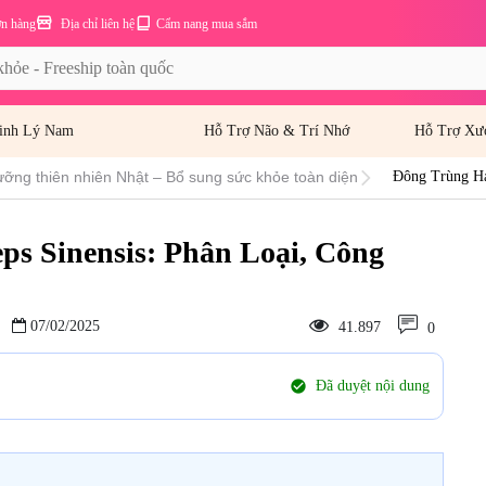
ơn hàng
Địa chỉ liên hệ
Cẩm nang mua sắm
inh Lý Nam
Hỗ Trợ Não & Trí Nhớ
Hỗ Trợ Xư
ưỡng thiên nhiên Nhật – Bổ sung sức khỏe toàn diện
Đông Trùng Hạ
Dùng
s Sinensis: Phân Loại, Công
07/02/2025
41.897
0
check_circle
Đã duyệt nội dung