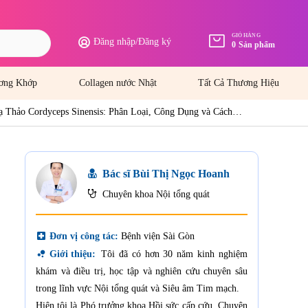
GIỎ HÀNG
Đăng nhập
/
Đăng ký
0
Sản phẩm
ơng Khớp
Collagen nước Nhật
Tất Cả Thương Hiệu
 Thảo Cordyceps Sinensis: Phân Loại, Công Dụng và Cách
Bác sĩ Bùi Thị Ngọc Hoanh
Chuyên khoa Nội tổng quát
local_hospital
Đơn vị công tác:
Bệnh viện Sài Gòn
bubble_chart
Giới thiệu:
Tôi đã có hơn 30 năm kinh nghiệm
khám và điều trị, học tập và nghiên cứu chuyên sâu
trong lĩnh vực Nội tổng quát và Siêu âm Tim mạch.
Hiện tôi là Phó trưởng khoa Hồi sức cấp cứu, Chuyên