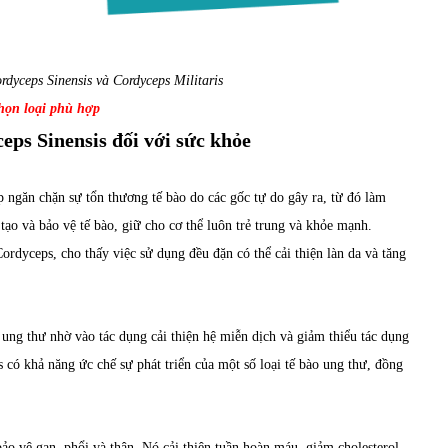
rdyceps Sinensis và Cordyceps Militaris
họn loại phù hợp
ps Sinensis đối với sức khỏe
 ngăn chặn sự tổn thương tế bào do các gốc tự do gây ra, từ đó làm
 tạo và bảo vệ tế bào, giữ cho cơ thể luôn trẻ trung và khỏe mạnh.
dyceps, cho thấy việc sử dụng đều đặn có thể cải thiện làn da và tăng
 ung thư nhờ vào tác dụng cải thiện hệ miễn dịch và giảm thiểu tác dụng
s có khả năng ức chế sự phát triển của một số loại tế bào ung thư, đồng
bảo vệ gan, phổi và thận. Nó cải thiện tuần hoàn máu, giảm cholesterol