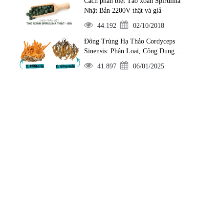
Cách phân biệt Tảo xoắn Spirulina
Nhật Bản 2200V thật và giả
44.192
02/10/2018
Đông Trùng Hạ Thảo Cordyceps
Sinensis: Phân Loại, Công Dụng và
Cách Dùng
41.897
06/01/2025