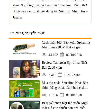
khoa Nội tổng quát tại Bệnh viện Sài Gòn. Đồng thời
là cố vấn sản xuất nội dung tại Siêu thị Nhật Bản -
Japana.
Tin cùng chuyên mục
Cách phân biệt Tảo xoắn Spirulina
Nhật Bản 2200V thật và giả
44.192
02/10/2018
Review Tảo xoắn Spirulina Nhật
Bản 2200 viên
7.415
01/10/2018
Mua tảo xoắn Spirulina Nhật Bản
chính hãng ở đâu đảm bảo chất
lượng?
11.406
01/10/2018
Bí quyết phân biệt tảo xoắn Nhật
thật giả cực chuẩn bạn nên biết