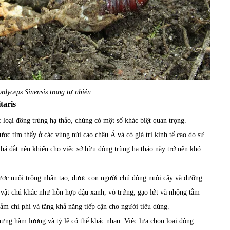
rdyceps Sinensis trong tự nhiên
taris
 loại đông trùng hạ thảo, chúng có một số khác biệt quan trọng.
ợc tìm thấy ở các vùng núi cao châu Á và có giá trị kinh tế cao do sự
khá đắt nên khiến cho việc sở hữu đông trùng hạ thảo này trở nên khó
 được nuôi trồng nhân tạo, được con người chủ động nuôi cấy và dưỡng
ác vật chủ khác như hỗn hợp đậu xanh, vỏ trứng, gạo lứt và nhộng tằm
ảm chi phí và tăng khả năng tiếp cận cho người tiêu dùng.
nhưng hàm lượng và tỷ lệ có thể khác nhau. Việc lựa chọn loại đông