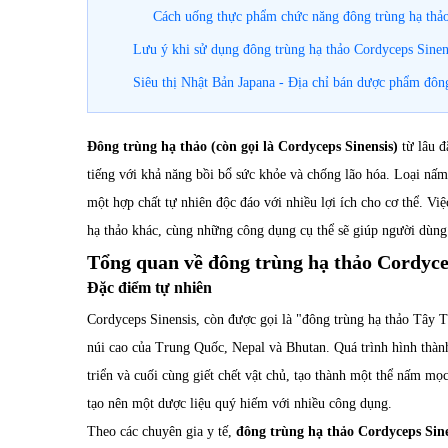
Cách uống thực phẩm chức năng đông trùng hạ thả
Lưu ý khi sử dụng đông trùng hạ thảo Cordyceps Sinen
Siêu thị Nhật Bản Japana - Địa chỉ bán dược phẩm đông
Đông trùng hạ thảo (còn gọi là Cordyceps Sinensis)
từ lâu đ
tiếng với khả năng bồi bổ sức khỏe và chống lão hóa. Loại nấm
một hợp chất tự nhiên độc đáo với nhiều lợi ích cho cơ thể. Việ
hạ thảo khác, cùng những công dụng cụ thể sẽ giúp người dùng 
Tổng quan về đông trùng hạ thảo Cordyce
Đặc điểm tự nhiên
Cordyceps Sinensis, còn được gọi là "đông trùng hạ thảo Tây T
núi cao của Trung Quốc, Nepal và Bhutan. Quá trình hình thàn
triển và cuối cùng giết chết vật chủ, tạo thành một thể nấm mọ
tạo nên một dược liệu quý hiếm với nhiều công dụng.
Theo các chuyên gia y tế,
đông trùng hạ thảo Cordyceps Sine