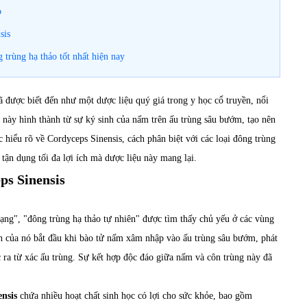
o
sis
 trùng hạ thảo tốt nhất hiện nay
ã được biết đến như một dược liệu quý giá trong y học cổ truyền, nổi
 này hình thành từ sự ký sinh của nấm trên ấu trùng sâu bướm, tạo nên
c hiểu rõ về Cordyceps Sinensis, cách phân biệt với các loại đông trùng
tận dụng tối đa lợi ích mà dược liệu này mang lại.
ps Sinensis
ạng", "đông trùng hạ thảo tự nhiên" được tìm thấy chủ yếu ở các vùng
h của nó bắt đầu khi bào tử nấm xâm nhập vào ấu trùng sâu bướm, phát
c ra từ xác ấu trùng. Sự kết hợp độc đáo giữa nấm và côn trùng này đã
nsis
chứa nhiều hoạt chất sinh học có lợi cho sức khỏe, bao gồm