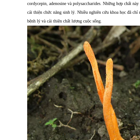
cordycepin, adenosine và polysaccharides. Những hợp chất này
cải thiện chức năng sinh lý. Nhiều nghiên cứu khoa học đã chỉ r
bệnh lý và cải thiện chất lượng cuộc sống.