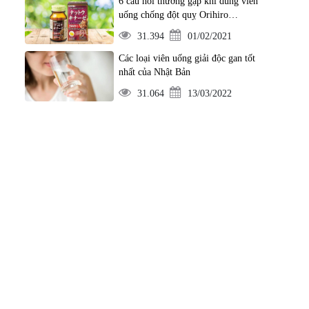
6 câu hỏi thường gặp khi dùng viên
uống chống đột quỵ Orihiro
Nattokinase 2000FU
31.394
01/02/2021
Các loại viên uống giải độc gan tốt
nhất của Nhật Bản
31.064
13/03/2022