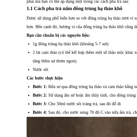
phải mà bạn có thể áp dụng một trong các cách pha trà sau:
1.1 Cách pha trà nấm đông trùng hạ thảo khô
Được sử dụng phổ biến hơn so với đông trùng hạ thảo tươi vì n
hơn. Bên cạnh đó, hương vị của đông trùng hạ thảo khô cũng dễ
Bạn cần chuẩn bị các nguyên liệu:
1g đông trùng hạ thảo khô (khoảng 5-7 sợi)
2 lát cam thảo (có thể kết hợp thêm một số thảo mộc khác n
tăng thêm sự thơm ngon).
Nước sôi
Các bước thực hiện
Bước 1:
Rửa sơ qua đông trùng hạ thảo và cam thảo bằng n
Bước 2:
Sử dụng ấm sứ hoặc ấm thủy tinh, cho đông trùng 
Bước 3:
Cho 50ml nước sôi tráng trà, sau đó đổ đi.
Bước 4:
Sau đó, cho nước nóng 70 độ C vào nửa ấm trà, chờ