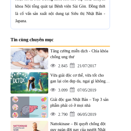
khoa Nội tổng quát tại Bệnh viện Sài Gòn. Đồng thời
là cố vấn sản xuất nội dung tại Siêu thị Nhật Bản -
Japana.
Tin cùng chuyên mục
Tăng cường miễn dịch - Chìa khóa
chống ung thư
2.845
21/07/2017
Vừa giải độc cơ thể, vừa tốt cho
gan lại còn đẹp da, ngại gì không
áp dụng ngay
3.099
07/05/2019
Giải độc gan Nhật Bản – Top 3 sản
phẩm phải có ở mọi nhà
2.790
06/05/2019
Nattokinase – Bí quyết chống đột
quỵ ngàn đời nay của người Nhật