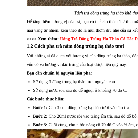
Tách trà đông trùng hạ thảo khô th
Để tăng thêm hương vị của trà, bạn có thể cho thêm 1-2 thìa m
nâu vàng tự nhiên, kèm theo đó là mùi thơm dịu nhẹ của sự kế
>>>> Xem thêm:
Uống Trà Đông Trùng Hạ Thảo Có Tác D
1.2 Cách pha trà nấm đông trùng hạ thảo tươi
Với những ai đã quen với hương vị của đông trùng hạ thảo, đôn
vốn có và hương vị đặc trưng của loại dược liệu quý này.
Bạn cần chuẩn bị nguyên liệu pha:
Sử dụng 3 đông trùng hạ thảo tươi nguyên con.
Sử dụng nước sôi, sau đó để nguội ở khoảng 70 độ C.
Các bước thực hiện:
Bước 1:
Cho 3 con đông trùng hạ thảo tươi vào ấm trà.
Bước 2:
Cho 20ml nước sôi vào tráng ấm trà, sau đó đổ bỏ.
Bước 3:
Cuối cùng, cho nước nóng cỡ 70 độ C vào ⅔ ấm, ch