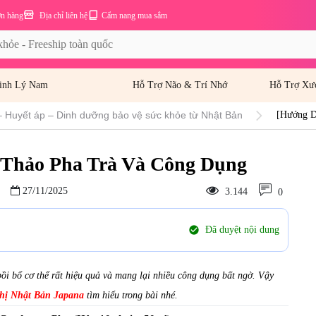
ơn hàng
Địa chỉ liên hệ
Cẩm nang mua sắm
inh Lý Nam
Hỗ Trợ Não & Trí Nhớ
Hỗ Trợ Xư
– Huyết áp – Dinh dưỡng bảo vệ sức khỏe từ Nhật Bản
[Hướng D
 Thảo Pha Trà Và Công Dụng
27/11/2025
3.144
0
check_circle
Đã duyệt nội dung
ồi bổ cơ thể rất hiệu quả và
mang lại nhiều công dụng bất ngờ. Vậy
thị Nhật Bản Japana
tìm hiểu trong bài nhé.