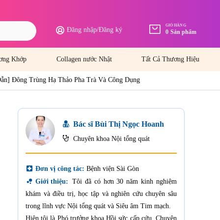
GIỎ HÀNG
Đăng nhập
/
Đăng ký
0
Sản phẩm
ơng Khớp
Collagen nước Nhật
Tất Cả Thương Hiệu
ẫn] Đông Trùng Hạ Thảo Pha Trà Và Công Dụng
Bác sĩ Bùi Thị Ngọc Hoanh
Chuyên khoa Nội tổng quát
local_hospital
Đơn vị công tác:
Bệnh viện Sài Gòn
bubble_chart
Giới thiệu:
Tôi đã có hơn 30 năm kinh nghiệm
khám và điều trị, học tập và nghiên cứu chuyên sâu
trong lĩnh vực Nội tổng quát và Siêu âm Tim mạch.
Hiện tôi là Phó trưởng khoa Hồi sức cấp cứu, Chuyên