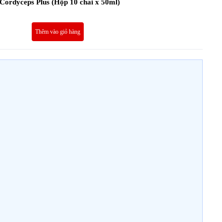
Cordyceps Plus (Hộp 10 chai x 50ml)
Thêm vào giỏ hàng