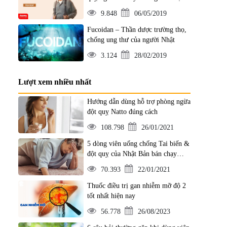
9.848
06/05/2019
Fucoidan – Thần dược trường thọ,
chống ung thư của người Nhật
3.124
28/02/2019
Lượt xem nhiều nhất
Hướng dẫn dùng hỗ trợ phòng ngừa
đột quỵ Natto đúng cách
108.798
26/01/2021
5 dòng viên uống chống Tai biến &
đột quỵ của Nhật Bản bán chạy
nhất
70.393
22/01/2021
Thuốc điều trị gan nhiễm mỡ độ 2
tốt nhất hiện nay
56.778
26/08/2023