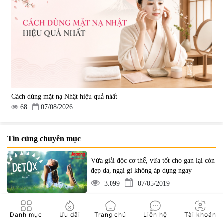
Cách dùng mặt nạ Nhật hiệu quả nhất
68
07/08/2026
Tin cùng chuyên mục
Vừa giải độc cơ thể, vừa tốt cho gan lại còn
đẹp da, ngại gì không áp dụng ngay
3.099
07/05/2019
Giải độc gan Nhật Bản – Top 3 sản phẩm
Danh mục
Ưu đãi
Trang chủ
Liên hệ
Tài khoản
phải có ở mọi nhà