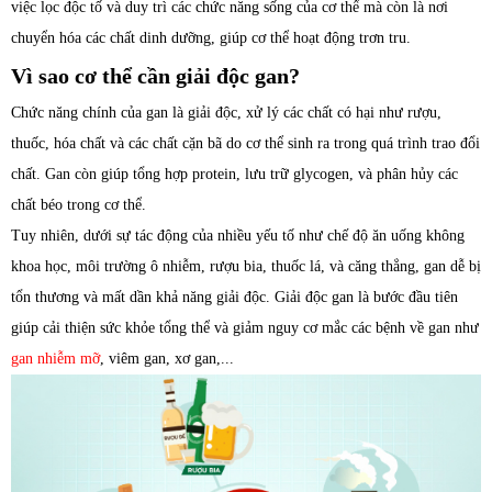
việc lọc độc tố và duy trì các chức năng sống của cơ thể mà còn là nơi
chuyển hóa các chất dinh dưỡng, giúp cơ thể hoạt động trơn tru.
Vì sao cơ thể cần giải độc gan?
Chức năng chính của gan là giải độc, xử lý các chất có hại như rượu,
thuốc, hóa chất và các chất cặn bã do cơ thể sinh ra trong quá trình trao đổi
chất. Gan còn giúp tổng hợp protein, lưu trữ glycogen, và phân hủy các
chất béo trong cơ thể.
Tuy nhiên, dưới sự tác động của nhiều yếu tố như chế độ ăn uống không
khoa học, môi trường ô nhiễm, rượu bia, thuốc lá, và căng thẳng, gan dễ bị
tổn thương và mất dần khả năng giải độc. Giải độc gan là bước đầu tiên
giúp cải thiện sức khỏe tổng thể và giảm nguy cơ mắc các bệnh về gan như
gan nhiễm mỡ
, viêm gan, xơ gan,...