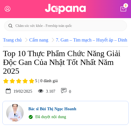
0
Trang chủ
Cẩm nang
7. Gan – Tim mạch – Huyết áp – Dinh d
Top 10 Thực Phẩm Chức Năng Giải
Độc Gan Của Nhật Tốt Nhất Năm
2025
5 | 0 đánh giá
19/02/2025
3.107
0
Bác sĩ Bùi Thị Ngọc Hoanh
check_circle
Đã duyệt nội dung