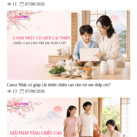
11
07/08/2026
Viên uống hỗ trợ tim mạch AFC
Viên uống tăng cường miễn dịch
Rich Coenzyme Q10 - 120 viên
Ribeto Shoji Fukujyusen 180
viên
|
2.546
|
32.160
2.890.000 đ
9.850.000 đ
Canxi Nhật có giúp cải thiện chiều cao cho trẻ em thấp còi?
13
07/08/2026
Viên uống hỗ trợ tăng cường
Viên uống hỗ trợ điều trị ung thư
sinh lý nam Fujina Monster Shot
Fucoidan Okinawa Kanehide Bio
150 viên
EX 323mg - 150 viên
|
12.480
|
790.621
880.000 đ
4.473.500 đ