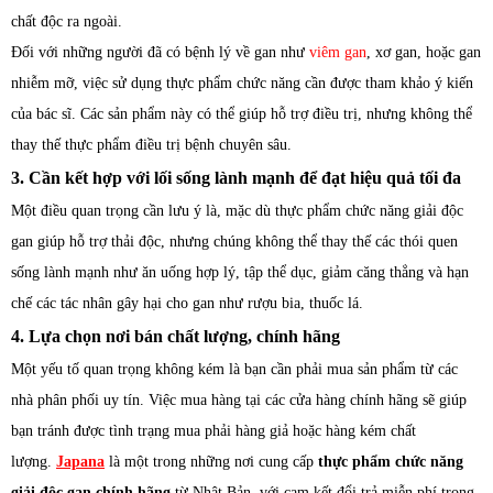
chất độc ra ngoài.
Đối với những người đã có bệnh lý về gan như
viêm gan
, xơ gan, hoặc gan
nhiễm mỡ, việc sử dụng thực phẩm chức năng cần được tham khảo ý kiến
của bác sĩ. Các sản phẩm này có thể giúp hỗ trợ điều trị, nhưng không thể
thay thế thực phẩm điều trị bệnh chuyên sâu.
3. Cần kết hợp với lối sống lành mạnh để đạt hiệu quả tối đa
Một điều quan trọng cần lưu ý là, mặc dù thực phẩm chức năng giải độc
gan giúp hỗ trợ thải độc, nhưng chúng không thể thay thế các thói quen
sống lành mạnh như ăn uống hợp lý, tập thể dục, giảm căng thẳng và hạn
chế các tác nhân gây hại cho gan như rượu bia, thuốc lá.
4. Lựa chọn nơi bán chất lượng, chính hãng
Một yếu tố quan trọng không kém là bạn cần phải mua sản phẩm từ các
nhà phân phối uy tín. Việc mua hàng tại các cửa hàng chính hãng sẽ giúp
bạn tránh được tình trạng mua phải hàng giả hoặc hàng kém chất
lượng.
Japana
là một trong những nơi cung cấp
thực phẩm chức năng
giải độc gan chính hãng
từ Nhật Bản, với cam kết đổi trả miễn phí trong