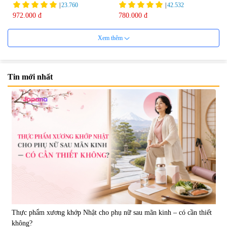
|
23.760
|
42.532
972.000 đ
780.000 đ
Xem thêm
Tin mới nhất
Viên uống bổ gan Ribeto Shoji
Viên uống hỗ trợ giải độc và
Hepaclean 60 viên
phục hồi chức năng gan Biken
Liver Ex 120 viên - Date
|
543.205
|
0
07/2027
690.000 đ
1.390.000 đ
Thực phẩm xương khớp Nhật cho phụ nữ sau mãn kinh – có cần thiết
không?