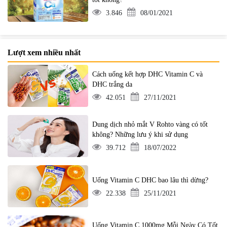
3.846
08/01/2021
Lượt xem nhiều nhất
Cách uống kết hợp DHC Vitamin C và
DHC trắng da
42.051
27/11/2021
Dung dịch nhỏ mắt V Rohto vàng có tốt
không? Những lưu ý khi sử dụng
39.712
18/07/2022
Uống Vitamin C DHC bao lâu thì dừng?
22.338
25/11/2021
Uống Vitamin C 1000mg Mỗi Ngày Có Tốt