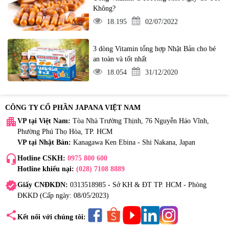
Không?
18.195
02/07/2022
3 dòng Vitamin tổng hợp Nhật Bản cho bé
an toàn và tốt nhất
18.054
31/12/2020
CÔNG TY CỔ PHẦN JAPANA VIỆT NAM
apartment
VP tại Việt Nam:
Tòa Nhà Trường Thịnh, 76 Nguyễn Háo Vĩnh,
Phường Phú Thọ Hòa, TP. HCM
VP tại Nhật Bản:
Kanagawa Ken Ebina - Shi Nakana, Japan
headset_mic
Hotline CSKH:
0975 800 600
Hotline khiếu nại:
(028) 7108 8889
verified
Giấy CNĐKDN:
0313518985 - Sở KH & ĐT TP. HCM - Phòng
ĐKKD (Cấp ngày: 08/05/2023)
share
Kết nối với chúng tôi: