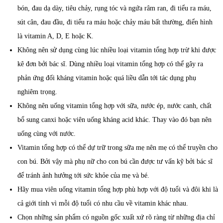
bón, đau dạ dày, tiêu chảy, rụng tóc và ngứa râm ran, đi tiểu ra máu,
sút cân, đau đầu, đi tiểu ra máu hoặc chảy máu bất thường, điển hình
là vitamin A, D, E hoặc K.
Không nên sử dụng cùng lúc nhiều loại vitamin tổng hợp trừ khi được
kê đơn bởi bác sĩ. Dùng nhiều loại vitamin tổng hợp có thể gây ra
phản ứng đối kháng vitamin hoặc quá liều dẫn tới tác dụng phụ
nghiêm trọng.
Không nên uống vitamin tổng hợp với sữa, nước ép, nước canh, chất
bổ sung canxi hoặc viên uống kháng acid khác. Thay vào đó bạn nên
uống cùng với nước.
Vitamin tổng hợp có thể dự trữ trong sữa mẹ nên mẹ có thể truyền cho
con bú. Bởi vậy mà phụ nữ cho con bú cần được tư vấn kỹ bởi bác sĩ
để tránh ảnh hưởng tới sức khỏe của mẹ và bé.
Hãy mua viên uống vitamin tổng hợp phù hợp với độ tuổi và đôi khi là
cả giới tính vì mỗi độ tuổi có nhu cầu về vitamin khác nhau.
Chọn những sản phẩm có nguồn gốc xuất xứ rõ ràng từ những địa chỉ