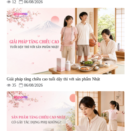
12
06/08/2026
Viên uống bổ gan Ribeto Shoji
Viên uống hỗ trợ cải thiện thoát
Hepaclean 60 viên
vị đĩa đệm Kyoto Has 30 viên
|
543.205
|
14.560
690.000 đ
1.600.000 đ
Giải pháp tăng chiều cao tuổi dậy thì với sản phẩm Nhật
35
06/08/2026
Viên uống hỗ trợ giấc ngủ Fujina
Viên uống phòng ngừa & hỗ trợ
Sleepy Nhật Bản 80 viên
điều trị đột quỵ Biken Kinase
Gold 60 viên
|
13.760
|
0
580.000 đ
1.570.000 đ