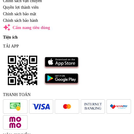
Chính sách vận chuyển
Quyền lợi thành viên
Chính sách bảo mật
Chính sách bảo hành
auto_awesome
Cẩm nang tiêu dùng
Tiện ích
TẢI APP
THANH TOÁN