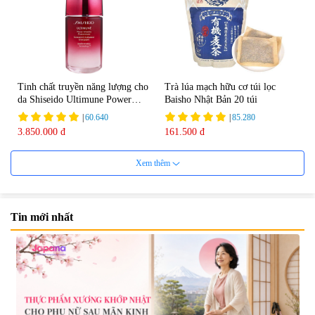
Tinh chất truyền năng lượng cho
Trà lúa mạch hữu cơ túi lọc
da Shiseido Ultimune Power
Baisho Nhật Bản 20 túi
75ml
|
60.640
|
85.280
3.850.000 đ
161.500 đ
Xem thêm
Tin mới nhất
Viên uống bổ não Ribeto Shoji
Viên nang uống cải thiện thị lực,
Ichoha Ekisu Plus - 90 viên
trí nhớ DHA + EPA + Flaxseed
Oil 30 viên/gói - Date 02/2027
|
57.920
|
52.346