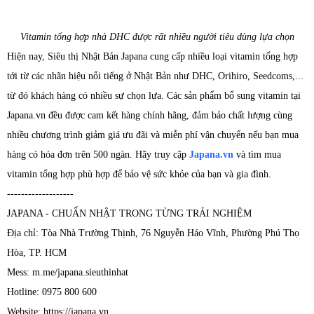
Vitamin tổng hợp nhà DHC được rất nhiều người tiêu dùng lự
a chọn
Hiện nay, Siêu thị Nhật Bản Japana cung cấp nhiều loại vitamin tổng hợp
tới từ các nhãn hiệu nổi tiếng ở Nhật Bản như DHC, Orihiro, Seedcoms,...
từ đó khách hàng có nhiều sự chọn lựa. Các sản phẩm bổ sung vitamin tại
Japana.vn đều được cam kết hàng chính hãng, đảm bảo chất lượng cùng
nhiều chương trình giảm giá ưu đãi và miễn phí vận chuyển nếu bạn mua
hàng có hóa đơn trên 500 ngàn. Hãy truy cập
Japana.vn
và tìm mua
vitamin tổng hợp phù hợp để bảo vệ sức khỏe của bạn và gia đình.
-------------------
JAPANA - CHUẨN NHẬT TRONG TỪNG TRẢI NGHIỆM
Địa chỉ: Tòa Nhà Trường Thịnh, 76 Nguyễn Háo Vĩnh, Phường Phú Thọ
Hòa, TP. HCM
Mess: m.me/japana.sieuthinhat
Hotline: 0975 800 600
Website: https://japana.vn