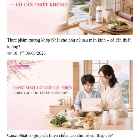
1.450.000 đ
225.000 đ
Thực phẩm xương khớp Nhật cho phụ nữ sau mãn kinh – có cần thiết
không?
10
06/08/2026
Tẩy tế bào chết Nichiei Bussan
Viên uống hỗ trợ bền thành
Nano NMN+ Peeling Gel
mạch, ngừa tai biến Elastin Plus
Luxury 200g
& Nattokinase Hokoen 80 viên
|
0
|
0
1.490.000 đ
980.000 đ
Canxi Nhật có giúp cải thiện chiều cao cho trẻ em thấp còi?