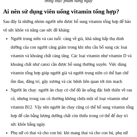
trong thực phẩm hàng ngày
Ai nên sử dụng viên uống vitamin tổng hợp?
Sau đây là những nhóm người nên được bổ sung vitamin tổng hợp để bảo
vệ sức khỏe và nâng cao sức đề kháng:
Người trung niên và cao tuổi: càng về già, khả năng hấp thụ dinh
dưỡng của con người càng giảm trong khi nhu cầu bổ sung các loại
vitamin và khoáng chất càng tăng. Các loại vitamin như vitamin D và
khoáng chất như canxi cần được bổ sung thường xuyên. Việc dùng
vitamin tổng hợp giúp người già và người trung niên có thể hạn chế
ốm đau, đãng trí, gãy xương và các bệnh liên quan tới tim mạch.
Người ăn chay: người ăn chay có chế độ ăn uống đặc biệt thiên về rau
củ, nhưng trong rau củ thường không chứa một số loại vitamin như
vitamin B12. Vậy nên người ăn chay cũng có thể bổ sung vitamin tổng
hợp để cân bằng lượng dưỡng chất còn thiếu trong cơ thể để duy trì
sức khỏe hằng ngày.
Phụ nữ có thai và cho con bú: khi mang thai và cho con bú, phụ nữ