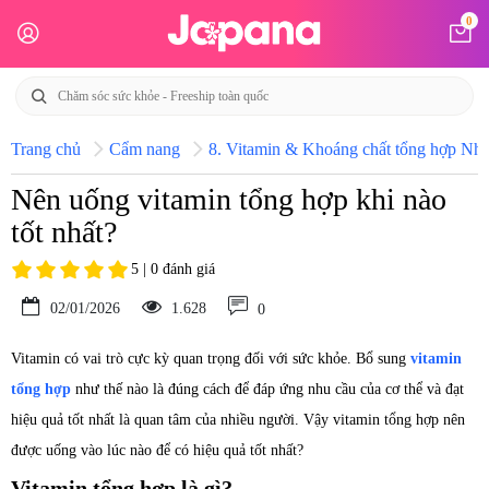
0
Trang chủ
Cẩm nang
8. Vitamin & Khoáng chất tổng hợp Nhật
Nên uống vitamin tổng hợp khi nào
tốt nhất?
5 | 0 đánh giá
02/01/2026
1.628
0
Vitamin có vai trò cực kỳ quan trọng đối với sức khỏe. Bổ sung
vitamin
tổng hợp
như thế nào là đúng cách để đáp ứng nhu cầu của cơ thể và đạt
hiệu quả tốt nhất là quan tâm của nhiều người. Vậy vitamin tổng hợp nên
được uống vào lúc nào để có hiệu quả tốt nhất?
Vitamin tổng hợp là gì?