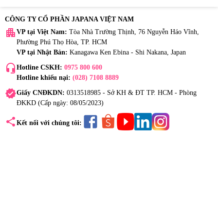
CÔNG TY CỔ PHẦN JAPANA VIỆT NAM
apartment
VP tại Việt Nam:
Tòa Nhà Trường Thịnh, 76 Nguyễn Háo Vĩnh,
Phường Phú Thọ Hòa, TP. HCM
VP tại Nhật Bản:
Kanagawa Ken Ebina - Shi Nakana, Japan
headset_mic
Hotline CSKH:
0975 800 600
Hotline khiếu nại:
(028) 7108 8889
verified
Giấy CNĐKDN:
0313518985 - Sở KH & ĐT TP. HCM - Phòng
ĐKKD (Cấp ngày: 08/05/2023)
share
Kết nối với chúng tôi: