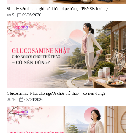
Sinh lý yếu ở nam giới có khắc phục bằng TPBVSK không?
9
09/08/2026
Viên uống bổ gan Ribeto Shoji
Viên uống hỗ trợ cải thiện thoát
Hepaclean 60 viên
vị đĩa đệm Kyoto Has 30 viên
|
543.205
|
14.560
690.000 đ
1.600.000 đ
Glucosamine Nhật cho người chơi thể thao – có nên dùng?
16
09/08/2026
Viên uống hỗ trợ giấc ngủ Fujina
Viên uống phòng ngừa & hỗ trợ
Sleepy Nhật Bản 80 viên
điều trị đột quỵ Biken Kinase
Gold 60 viên
|
13.760
|
0
580.000 đ
1.570.000 đ