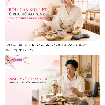
Viên uống bổ não Ribeto Shoji
Viên nang uống cải thiện thị lực,
Ichoha Ekisu Plus - 90 viên
trí nhớ DHA + EPA + Flaxseed
Oil 30 viên/gói - Date 02/2027
|
57.920
|
52.346
1.450.000 đ
225.000 đ
Rối loạn nội tiết ở phụ nữ sau sinh có cải thiện được không?
6
09/08/2026
Tẩy tế bào chết Nichiei Bussan
Viên uống hỗ trợ bền thành
Nano NMN+ Peeling Gel
mạch, ngừa tai biến Elastin Plus
Luxury 200g
& Nattokinase Hokoen 80 viên
|
0
|
0
1.490.000 đ
980.000 đ