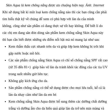
Skin Aqua là kem chống nắng được ưa chuộng hiện nay. Ảnh: Internet
Khi sử dụng bất kì một loại kem chống nắng nào thì các bạn cũng cần phải
tìm hiểu thật kỹ về chúng để xem có phù hợp với làn da của mình
không, cũng như sản phẩm có đang thực sự tốt hay không. Để biết lí do
các chị em đang săn đón dòng sản phẩm kem chống nắng Skin Aqua này
thì bạn cần biết được những ưu điểm nổi bật mà nó mang lại như sau:
Kem thẩm thấu cực nhanh trên da và giúp lớp kem không bị trôi khi
gặp nước hoặc mồ hôi.
Các sản phẩm chống nắng Skin Aqua có chỉ số chống nắng SPF rất cao
(từ 35 đến 81+) giúp bảo vệ làn da tránh khỏi tác động của các tia UV
trong suốt nhiều giờ liên tục.
Không gây kích ứng cho da.
Sản phẩm chống nắng có thể sử dụng được cho mọi lứa tuổi, kể cả là
làn da nhạy cảm như làn da em bé.
Kem chống nắng Skin Aqua được bổ sung thêm các dưỡng chất dưỡng
trắng và dưỡng ẩm cho da hiệu quả giúp làn da trở nên mịn màng và