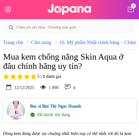
0
Trang chủ
Cẩm nang
10. Mỹ phẩm Nhật chính hãng – Chăm só
Mua kem chống nắng Skin Aqua ở
đâu chính hãng uy tín?
5 | 0 đánh giá
12/12/2025
1.890
0
Bác sĩ Bùi Thị Ngọc Hoanh
check_circle
Đã duyệt nội dung
Dòng kem đang được ưa chuộng nhất hiện nay có thể nhắc tới đó là kem