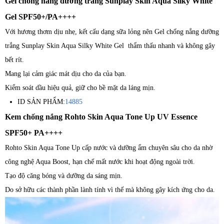
Gel chống nắng dưỡng trắng Sunplay Skin Aqua Silky White
Gel SPF50+/PA++++
Với hương thơm dịu nhẹ, kết cấu dạng sữa lỏng nên Gel chống nắng dưỡng
trắng Sunplay Skin Aqua Silky White Gel thẩm thấu nhanh và không gây
bết rít.
Mang lại cảm giác mát dịu cho da của bạn.
Kiểm soát dầu hiệu quả, giữ cho bề mặt da láng mịn.
ID SẢN PHẨM:
14885
Kem chống nắng Rohto Skin Aqua Tone Up UV Essence
SPF50+ PA++++
Rohto Skin Aqua Tone Up cấp nước và dưỡng ẩm chuyên sâu cho da nhờ
công nghệ Aqua Boost, hạn chế mất nước khi hoạt động ngoài trời.
Tạo độ căng bóng và dưỡng da sáng mịn.
Do sở hữu các thành phần lành tính vì thế mà không gây kích ứng cho da.