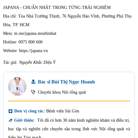
JAPANA - CHUẨN NHẬT TRONG TỪNG TRẢI NGHIỆM
Địa chỉ: Tòa Nhà Trường Thịnh, 76 Nguyễn Háo Vĩnh, Phường Phú Thọ
Hòa, TP. HCM
Mess: m.me/japana.sieuthinhat
Hotline: 0975 800 600
Website: https://japana.vn
Tác giả: Nguyễn Khắc Diệu Ý
Bác sĩ Bùi Thị Ngọc Hoanh
Chuyên khoa Nội tổng quát
local_hospital
Đơn vị công tác:
Bệnh viện Sài Gòn
bubble_chart
Giới thiệu:
Tôi đã có hơn 30 năm kinh nghiệm khám và điều trị,
học tập và nghiên cứu chuyên sâu trong lĩnh vực Nội tổng quát và
Siêu âm Tim mạch.