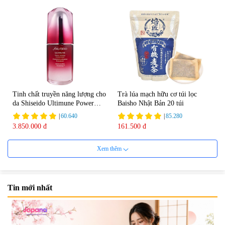
Tinh chất truyền năng lượng cho
Trà lúa mạch hữu cơ túi lọc
da Shiseido Ultimune Power
Baisho Nhật Bản 20 túi
75ml
|
60.640
|
85.280
3.850.000 đ
161.500 đ
Xem thêm
Tin mới nhất