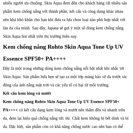
nhiều người ưa chuộng. Skin Aqua đem đến cho khách hàng rất nhiều sản
phẩm kem chống nắng với thành phần, kết cấu và công dụng khác nhau
nên khá khó khăn cho bạn khi đưa ra lựa chọn loại nào phù hợp nhất với
làn da của mình. Sau đây, Japana sẽ gợi ý một số dòng kem chống nắng
Skin Aqua hot nhất trên thị trường hiện nay.
Kem chống nắng Rohto Skin Aqua Tone Up UV
Essence SPF50+ PA++++
Đây là một trong những dòng kem chống nắng nổi bật nhất khi nhắc tới
Skin Aqua. Sản phẩm hứa hẹn sẽ tạo ra một lớp màng bảo vệ da trước tác
động của ánh nắng mặt trời và các yếu tố có hại từ môi trường.
Kết cấu kem lỏng và mướt
Kem chống nắng Rohto Skin Aqua Tone Up UV Essence SPF50+
PA++++
có kết cấu dạng kem lỏng và mướt nên thấm đều và nhanh trên
da, đem lại hiệu quả chống nắng tức thì. Chất kem không bị bết dính và bí
da. Đặc biệt, sản phẩm còn có khả năng chống nước cao nên bạn có thể