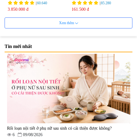
75ml
|
60.640
|
85.280
3.850.000 đ
161.500 đ
Xem thêm
Tin mới nhất
Viên uống bổ não Ribeto Shoji
Viên nang uống cải thiện thị lực,
Ichoha Ekisu Plus - 90 viên
trí nhớ DHA + EPA + Flaxseed
Oil 30 viên/gói - Date 02/2027
|
57.920
|
52.346
1.450.000 đ
225.000 đ
Rối loạn nội tiết ở phụ nữ sau sinh có cải thiện được không?
6
09/08/2026