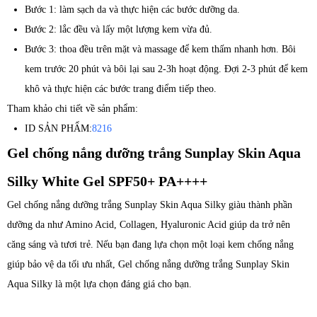
Bước 1: làm sạch da và thực hiện các bước dưỡng da.
Bước 2: lắc đều và lấy một lượng kem vừa đủ.
Bước 3: thoa đều trên mặt và massage để kem thấm nhanh hơn. Bôi
kem trước 20 phút và bôi lại sau 2-3h hoạt động. Đợi 2-3 phút để kem
khô và thực hiện các bước trang điểm tiếp theo.
Tham khảo chi tiết về sản phẩm:
ID SẢN PHẨM:
8216
Gel chống nắng dưỡng trắng Sunplay Skin Aqua
Silky White Gel SPF50+ PA++++
Gel chống nắng dưỡng trắng Sunplay Skin Aqua Silky giàu thành phần
dưỡng da như Amino Acid, Collagen, Hyaluronic Acid giúp da trở nên
căng sáng và tươi trẻ. Nếu bạn đang lựa chọn một loại kem chống nắng
giúp bảo vệ da tối ưu nhất, Gel chống nắng dưỡng trắng Sunplay Skin
Aqua Silky là một lựa chọn đáng giá cho bạn.