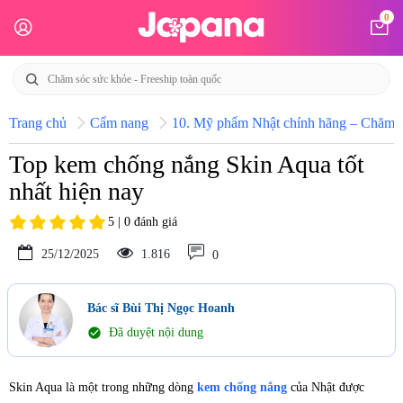
0
Trang chủ
Cẩm nang
10. Mỹ phẩm Nhật chính hãng – Chăm só
Top kem chống nắng Skin Aqua tốt
nhất hiện nay
5 | 0 đánh giá
25/12/2025
1.816
0
Bác sĩ Bùi Thị Ngọc Hoanh
check_circle
Đã duyệt nội dung
Skin Aqua là một trong những dòng
kem chống nắng
của Nhật được