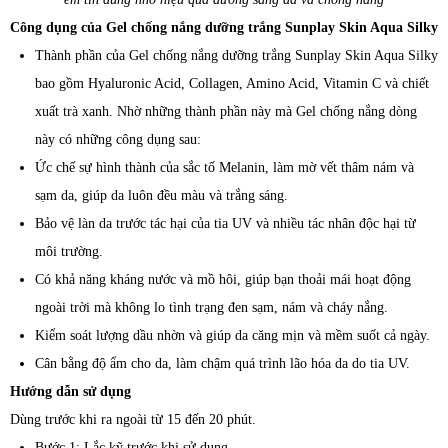
Công dụng của Gel chống nắng dưỡng trắng Sunplay Skin Aqua Silky
Thành phần của Gel chống nắng dưỡng trắng Sunplay Skin Aqua Silky
bao gồm Hyaluronic Acid, Collagen, Amino Acid, Vitamin C và chiết
xuất trà xanh. Nhờ những thành phần này mà Gel chống nắng dòng
này có những công dụng sau:
Ức chế sự hình thành của sắc tố Melanin, làm mờ vết thâm nám và
sạm da, giúp da luôn đều màu và trắng sáng.
Bảo vệ làn da trước tác hại của tia UV và nhiều tác nhân độc hại từ
môi trường.
Có khả năng kháng nước và mồ hôi, giúp bạn thoải mái hoạt động
ngoài trời mà không lo tình trạng đen sạm, nám và cháy nắng.
Kiểm soát lượng dầu nhờn và giúp da căng mịn và mềm suốt cả ngày.
Cân bằng độ ẩm cho da, làm chậm quá trình lão hóa da do tia UV.
Hướng dẫn sử dụng
Dùng trước khi ra ngoài từ 15 đến 20 phút.
Bước 1: Lắc kỹ trước khi sử dụng.