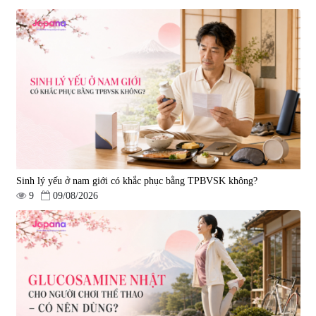
Tẩy tế bào chết Nichiei Bussan
Viên uống hỗ trợ bền thành
Nano NMN+ Peeling Gel
mạch, ngừa tai biến Elastin Plus
Luxury 200g
& Nattokinase Hokoen 80 viên
|
0
|
0
1.490.000 đ
980.000 đ
Sinh lý yếu ở nam giới có khắc phục bằng TPBVSK không?
9
09/08/2026
Viên uống bổ gan Ribeto Shoji
Viên uống hỗ trợ cải thiện thoát
Hepaclean 60 viên
vị đĩa đệm Kyoto Has 30 viên
|
543.205
|
14.560
690.000 đ
1.600.000 đ