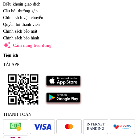
Điều khoản giao dịch
Câu hỏi thường gặp
Chính sách vận chuyển
Quyền lợi thành viên
Chính sách bảo mật
Chính sách bảo hành
auto_awesome
Cẩm nang tiêu dùng
Tiện ích
TẢI APP
THANH TOÁN