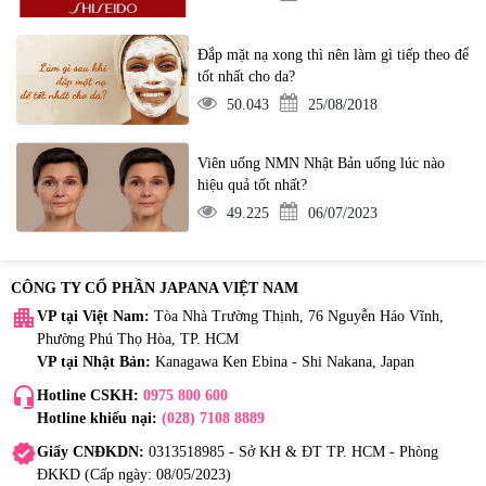
Đắp mặt nạ xong thì nên làm gì tiếp theo để
tốt nhất cho da?
50.043
25/08/2018
Viên uống NMN Nhật Bản uống lúc nào
hiệu quả tốt nhất?
49.225
06/07/2023
CÔNG TY CỔ PHẦN JAPANA VIỆT NAM
apartment
VP tại Việt Nam:
Tòa Nhà Trường Thịnh, 76 Nguyễn Háo Vĩnh,
Phường Phú Thọ Hòa, TP. HCM
VP tại Nhật Bản:
Kanagawa Ken Ebina - Shi Nakana, Japan
headset_mic
Hotline CSKH:
0975 800 600
Hotline khiếu nại:
(028) 7108 8889
verified
Giấy CNĐKDN:
0313518985 - Sở KH & ĐT TP. HCM - Phòng
ĐKKD (Cấp ngày: 08/05/2023)