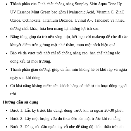
Thành phần của Tinh chất chống nắng Sunplay Skin Aqua Tone Up
UV Essence Mint Green bao gồm Hyaluronic Acid, Vitamin C, ZinC
Oxide, Octinoxate, Titanium Dioxide, Uvinul A+, Tinosorb và nhiều
dưỡng chất khác, hứa hẹn mang lại những lợi ích sau:
Nâng tông giúp da trở nên sáng mịn, kết hợp với makeup để che đi các
khuyết điểm trên gương mặt như thâm, mụn một cách hiệu quả.
Bảo vệ da vượt trội nhờ chỉ số chống nắng cao, hạn chế những tác
động xấu từ môi trường.
Thành phần giàu dưỡng, giúp da ẩm mịn không hề bị khô ráp và ngứa
ngáy sau khi dùng.
Có khả năng kháng nước nên khách hàng có thể tự tin hoạt động ngoài
trời.
Hướng dẫn sử dụng
Bước 1: Lắc kỹ trước khi dùng, dùng trước khi ra ngoài 20-30 phút.
Bước 2: Lấy một lượng vừa đủ thoa đều lên mặt trước khi ra nắng.
Bước 3: Dùng các đầu ngón tay vỗ nhẹ để tăng độ thẩm thấu trên da.