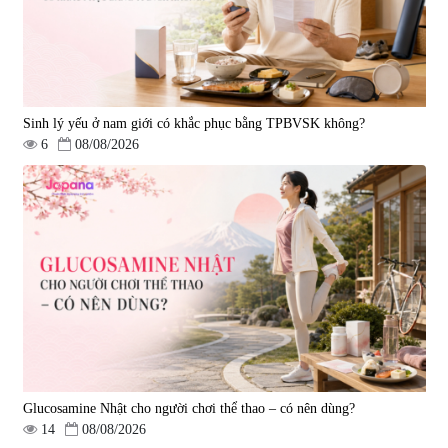
1.450.000 đ
225.000 đ
Sinh lý yếu ở nam giới có khắc phục bằng TPBVSK không?
6
08/08/2026
Tẩy tế bào chết Nichiei Bussan
Viên uống hỗ trợ bền thành
Nano NMN+ Peeling Gel
mạch, ngừa tai biến Elastin Plus
Luxury 200g
& Nattokinase Hokoen 80 viên
|
0
|
0
1.490.000 đ
980.000 đ
Glucosamine Nhật cho người chơi thể thao – có nên dùng?
14
08/08/2026