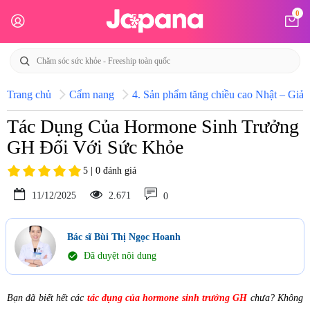
0
Trang chủ
Cẩm nang
4. Sản phẩm tăng chiều cao Nhật – Giải 
Tác Dụng Của Hormone Sinh Trưởng
GH Đối Với Sức Khỏe
5 | 0 đánh giá
11/12/2025
2.671
0
Bác sĩ Bùi Thị Ngọc Hoanh
check_circle
Đã duyệt nội dung
Bạn đã biết hết các
tác dụng của hormone sinh trưởng GH
chưa? Không