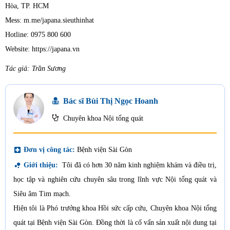
Hòa, TP. HCM
Mess: m.me/japana.sieuthinhat
Hotline: 0975 800 600
Website: https://japana.vn
Tác giả: Trần Sương
Bác sĩ Bùi Thị Ngọc Hoanh
Chuyên khoa Nội tổng quát
local_hospital
Đơn vị công tác:
Bệnh viện Sài Gòn
bubble_chart
Giới thiệu:
Tôi đã có hơn 30 năm kinh nghiệm khám và điều trị,
học tập và nghiên cứu chuyên sâu trong lĩnh vực Nội tổng quát và
Siêu âm Tim mạch.
Hiện tôi là Phó trưởng khoa Hồi sức cấp cứu, Chuyên khoa Nội tổng
quát tại Bệnh viện Sài Gòn. Đồng thời là cố vấn sản xuất nội dung tại