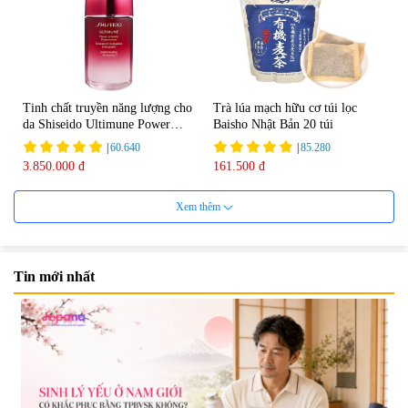
Tinh chất truyền năng lượng cho
Trà lúa mạch hữu cơ túi lọc
da Shiseido Ultimune Power
Baisho Nhật Bản 20 túi
75ml
|
60.640
|
85.280
3.850.000 đ
161.500 đ
Xem thêm
Tin mới nhất
Viên uống bổ não Ribeto Shoji
Viên nang uống cải thiện thị lực,
Ichoha Ekisu Plus - 90 viên
trí nhớ DHA + EPA + Flaxseed
Oil 30 viên/gói - Date 02/2027
|
57.920
|
52.346