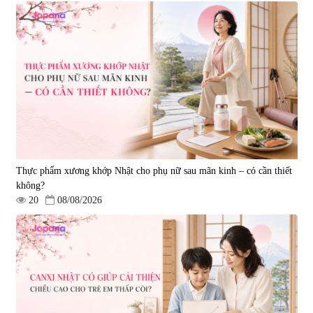
Viên uống bổ gan Ribeto Shoji
Viên uống hỗ trợ cải thiện thoát
Hepaclean 60 viên
vị đĩa đệm Kyoto Has 30 viên
|
543.205
|
14.560
690.000 đ
1.600.000 đ
Thực phẩm xương khớp Nhật cho phụ nữ sau mãn kinh – có cần thiết
không?
20
08/08/2026
Viên uống hỗ trợ giấc ngủ Fujina
Viên uống phòng ngừa & hỗ trợ
Sleepy Nhật Bản 80 viên
điều trị đột quỵ Biken Kinase
Gold 60 viên
|
13.760
|
0
580.000 đ
1.570.000 đ