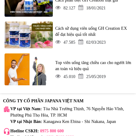
Cách phân biệt GH Creation thật giả
82.127
18/01/2021
Cách sử dụng viên uống GH Creation EX
để đạt hiệu quả tốt nhất
47.585
02/03/2023
Top viên uống tăng chiều cao cho người lớn
an toàn và hiệu quả
45.010
25/05/2019
CÔNG TY CỔ PHẦN JAPANA VIỆT NAM
apartment
VP tại Việt Nam:
Tòa Nhà Trường Thịnh, 76 Nguyễn Háo Vĩnh,
Phường Phú Thọ Hòa, TP. HCM
VP tại Nhật Bản:
Kanagawa Ken Ebina - Shi Nakana, Japan
headset_mic
Hotline CSKH:
0975 800 600