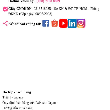
Hotline khiếu nại:
(028) 7108 8889
verified
Giấy CNĐKDN:
0313518985 - Sở KH & ĐT TP. HCM - Phòng
ĐKKD (Cấp ngày: 08/05/2023)
share
Kết nối với chúng tôi:
Hỗ trợ khách hàng
Triết lý Japana
Quy định bán hàng trên Website Japana
Hướng dẫn mua hàng