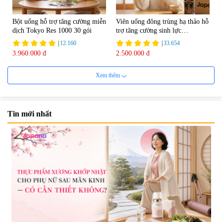
Bột uống hỗ trợ tăng cường miễn
Viên uống đông trùng hạ thảo hỗ
dịch Tokyo Res 1000 30 gói
trợ tăng cường sinh lực
Tohchukasou Premium Yo
|
12.160
|
33.654
Group 180 viên - Date 08/2027
3.960.000 đ
2.500.000 đ
Xem thêm
Tin mới nhất
Mặt Nạ Nichiei Bussan Nano
Viên uống bổ não Ribeto Shoji
NMN+ 3D Face Mask Luxury (8
Ichoha Ekisu Plus - 90 viên
miếng)
|
0
|
57.920
1.890.000 đ
1.450.000 đ