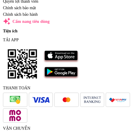
Quyền lợi thành viên
Chính sách bảo mật
Chính sách bảo hành
auto_awesome
Cẩm nang tiêu dùng
Tiện ích
TẢI APP
THANH TOÁN
VẬN CHUYỂN