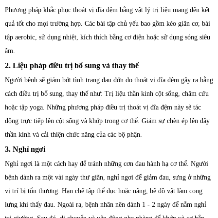
Phương pháp khắc phục thoát vị đĩa đệm bằng vật lý trị liệu mang đến kết
quả tốt cho mọi trường hợp. Các bài tập chủ yếu bao gồm kéo giãn cơ, bài
tập aerobic, sử dụng nhiệt, kích thích bằng cơ điện hoặc sử dụng sóng siêu
âm.
2. Liệu pháp điều trị bổ sung và thay thế
Người bệnh sẽ giảm bớt tình trạng đau đớn do thoát vị đĩa đệm gây ra bằng
cách điều trị bổ sung, thay thế như: Trị liệu thần kinh cột sống, châm cứu
hoặc tập yoga. Những phương pháp điều trị thoát vị đĩa đệm này sẽ tác
động trực tiếp lên cột sống và khớp trong cơ thể. Giảm sự chèn ép lên dây
thần kinh và cải thiện chức năng của các bộ phận.
3. Nghỉ ngơi
Nghỉ ngơi là một cách hay để tránh những cơn đau hành hạ cơ thể. Người
bệnh dành ra một vài ngày thư giãn, nghỉ ngơi để giảm đau, sưng ở những
vị trí bị tổn thương. Hạn chế tập thể dục hoặc nâng, bê đồ vật làm cong
lưng khi thấy đau. Ngoài ra, bệnh nhân nên dành 1 - 2 ngày để nằm nghỉ