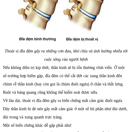
Thoát vị đĩa đệm gây ra những cơn đau, khó chịu và ảnh hưởng nhiều tới
cuộc sống của người bệnh
Nếu không điều trị kịp thời, thần kinh sẽ bị tổn thương vĩnh viễn. Ở một
số trường hợp hiếm gặp, đĩa đệm có thể cắt đứt các xung thần kinh đến
chùm rễ thần kinh (hay còn gọi là chùm đuôi ngựa) ở chân và thắt lưng.
Ruột và bàng quang cũng không thể kiểm soát được nữa.
Về lâu dài, thoát vị đĩa đệm gây ra biến chứng mất cảm giác đuôi ngựa.
Dây thần kinh bị đè nén gây mất cảm giác ở một số bộ phận như đùi dưới,
đùi trong và xung quanh trực tràng.
Một số biến chứng khác dễ gặp phải như: