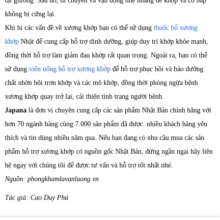
tại giường. Sau đó, di chuyển và vận động nhẹ nhàng để khớp và cơ bắp
không bị cứng lại.
Khi bị các vấn đề về xương khớp bạn có thể sử dụng
thuốc bổ xương
khớp
Nhật để cung cấp hỗ trợ dinh dưỡng, giúp duy trì khớp khỏe mạnh,
đồng thời hỗ trợ làm giảm đau khớp rất quan trọng. Ngoài ra, bạn có thể
sử dụng
viên uống hỗ trợ xương khớp
để hỗ trợ phục hồi và bảo dưỡng
chất nhờn bôi trơn khớp và các mô khớp, đồng thời phòng ngừa bệnh
xương khớp quay trở lại, cải thiện tình trạng người bệnh.
Japana
là đơn vị chuyên cung cấp các sản phẩm Nhật Bản chính hãng với
hơn 70 ngành hàng cùng 7.000 sản phẩm đã được nhiều khách hàng yêu
thích và tin dùng nhiều năm qua. Nếu bạn đang có nhu cầu mua các sản
phẩm hỗ trợ xương khớp có nguồn gốc Nhật Bản, đừng ngần ngại hãy liên
hệ ngay với chúng tôi để được tư vấn và hỗ trợ tốt nhất nhé.
Nguồn: phongkhamlavanluong.vn
Tác giả: Cao Duy Phú