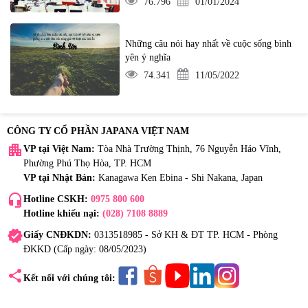
76.796
01/01/2024
Những câu nói hay nhất về cuộc sống bình
yên ý nghĩa
74.341
11/05/2022
CÔNG TY CỔ PHẦN JAPANA VIỆT NAM
apartment
VP tại Việt Nam:
Tòa Nhà Trường Thịnh, 76 Nguyễn Háo Vĩnh,
Phường Phú Thọ Hòa, TP. HCM
VP tại Nhật Bản:
Kanagawa Ken Ebina - Shi Nakana, Japan
headset_mic
Hotline CSKH:
0975 800 600
Hotline khiếu nại:
(028) 7108 8889
verified
Giấy CNĐKDN:
0313518985 - Sở KH & ĐT TP. HCM - Phòng
ĐKKD (Cấp ngày: 08/05/2023)
share
Kết nối với chúng tôi: