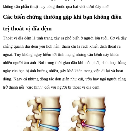
không cần phẫu thuật hay uống thuốc qua bài viết dưới đây nhé!
Các biến chứng thường gặp khi bạn không điều
trị thoát vị đĩa đệm
Thoát vị đĩa đệm là tình trạng xảy ra phổ biến ở người lớn tuổi. Cơ và dây
chằng quanh đĩa đệm yếu hơn hẳn, thậm chí là rách khiến dịch thoát ra
ngoài. Tuy không nguy hiểm tới tính mạng nhưng căn bệnh này khiến
nhiều người ám ảnh. Bởi trong thời gian đầu khi mắc phải, sinh hoạt hằng
ngày của bạn bị ảnh hưởng nhiều, gây khó khăn trong việc đi lại và hoạt
động. Ngay cả những động tác đơn giản như cúi, ưỡn hay ngả người cũng
trở thành nỗi "cực hình" đối với người bị thoát vị đĩa đệm.