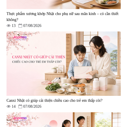
Thực phẩm xương khớp Nhật cho phụ nữ sau mãn kinh – có cần thiết
không?
13
07/08/2026
Viên uống hỗ trợ tăng cường
Viên uống chống lão hóa, tăng
sinh lý nam Fujina Monster Shot
sức khỏe Yangmiwa NMN 60
150 viên
viên
|
12.480
|
42.588
880.000 đ
5.500.000 đ
Canxi Nhật có giúp cải thiện chiều cao cho trẻ em thấp còi?
14
07/08/2026
Viên uống phòng ngừa đột quỵ,
tai biến Nattokinase Nano
Premium 120 viên
|
149.877