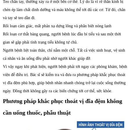
Teo chân tay, thường xảy ra ở một bên cơ thể. Lý do là vì rễ thần kinh bị
chèn ép làm chất dinh dưỡng và máu không thể tới đủ các cơ. Từ đó, chân
và tay sẽ teo dần đi.
Rối loạn cảm giác, mất phản xạ dựng lông và phân biệt nóng lạnh
Rối loạn cơ thắt bàng quang, người bệnh lúc đầu bí tiểu và sau một thời
gian sẽ gặp phải tình trạng tiểu không tự chủ.
Người bệnh liệt toàn thân, chỉ nằm một chỗ. Tất cả việc sinh hoạt, vệ sinh
cá nhân và ăn uống đều phải nhờ người khác giúp đỡ.
Vì vậy ngay khi phát hiện, người bệnh phải tới ngay các phòng khám, bệnh
viện để điều trị. Bác sĩ sẽ kiểm tra và đưa ra phương pháp khắc phục thoát
vị đĩa đệm phù hợp, giúp bệnh nhân nhanh chóng trở lại cuộc sống thường
ngày. Đồng thời không gây ra các biến chứng tới cơ thể, sức khỏe.
Phương pháp khắc phục thoát vị đĩa đệm không
cần uống thuốc, phẫu thuật