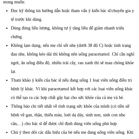
mong muốn:
Đọc kỹ thông tin hướng dẫn hoặc tham vấn ý kiến bác sĩ/chuyên gia y
tế trước khi dùng.
Dùng đúng liều lượng, không tự ý tăng liều để giảm nhanh triệu
chứng.
Không lạm dụng, nếu mẹ chỉ sốt nhẹ (dưới 38 độ C) hoặc tình trạng
đau nhẹ, không kéo dài thì không nên uống paracetamol. Chỉ cần nghỉ
ngơi, ăn uống điều độ, nhiều trái cây, rau xanh thì sẽ mau chóng khỏe
lại.
Tham khảo ý kiến của bác sĩ nếu đang uống 1 loại viên uống điều trị
bệnh lý khác. Vì khi paracetamol kết hợp với các loại viên uống khác
có thể tạo ra các hợp chất gây hại cho sức khỏe của cả mẹ và bé.
Thông báo chi tiết nhất về tình trạng sức khỏe của mình (có tiền sử
bệnh về gan, thận, thiếu máu, loét dạ dày, sinh non, sinh con nhẹ
cân,...) cho bác sĩ để được chỉ định dùng viên uống phù hợp.
Chú ý theo dõi các dấu hiệu của bé nếu mẹ đang uống viên uống. Khi