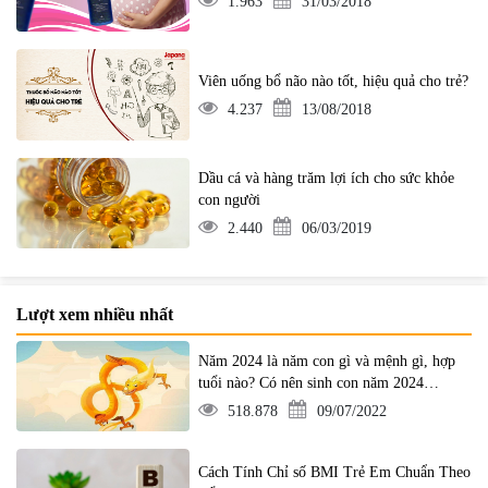
1.963
31/03/2018
Viên uống bổ não nào tốt, hiệu quả cho trẻ?
4.237
13/08/2018
Dầu cá và hàng trăm lợi ích cho sức khỏe
con người
2.440
06/03/2019
Lượt xem nhiều nhất
Năm 2024 là năm con gì và mệnh gì, hợp
tuổi nào? Có nên sinh con năm 2024
không?
518.878
09/07/2022
Cách Tính Chỉ số BMI Trẻ Em Chuẩn Theo