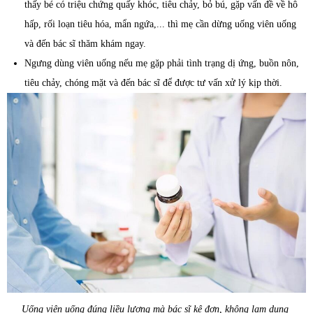
thấy bé có triệu chứng quấy khóc, tiêu chảy, bỏ bú, gặp vấn đề về hô
hấp, rối loạn tiêu hóa, mẩn ngứa,... thì mẹ cần dừng uống viên uống
và đến bác sĩ thăm khám ngay.
Ngưng dùng viên uống nếu mẹ gặp phải tình trạng dị ứng, buồn nôn,
tiêu chảy, chóng mặt và đến bác sĩ để được tư vấn xử lý kịp thời.
Uống viên uống đúng liều lượng mà bác sĩ kê đơn, không lạm dụng