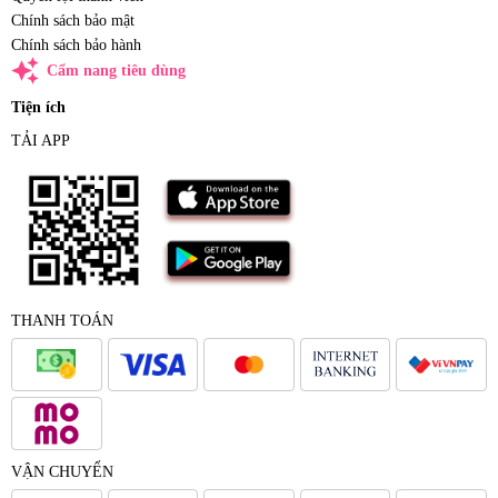
Chính sách bảo mật
Chính sách bảo hành
auto_awesome
Cẩm nang tiêu dùng
Tiện ích
TẢI APP
THANH TOÁN
VẬN CHUYỂN