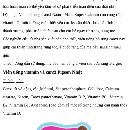
bầu hoàn toàn có thể yên tâm về sự phát triển toàn diện của thai nhi.
Đặc biệt, Viên bổ sung Canxi Nature Made Super Calcium còn cung cấp
vitamin D, một dưỡng chất thiết yếu cực kỳ cần thiết cho quá trình hình
thành xương, phát triển chiều cao cho em bé ngay từ trong bụng mẹ.
Các nghiên cứu từ nhà sản xuất còn cho thất, viên uống bổ sung canxi này
giúp cải thiện tình trạng rụng tóc, ê buốc răng của mẹ bầu sau sinh hiệu
quả.
Theo hướng dẫn sử dụng, mẹ bầu nên uống 1 viên sau bữa sáng 1-2 giờ.
Viên uống vitamin và canxi Pigeon Nhật
Thành phần:
Canxi từ vỏ động vật ,Maltitol, Sắt pyrophosphate, Cellulose, Calcium
stearate, Niacin, Canxi pantothenate, Vitamin B12, Vitamin B6 , Vitamin
B2, Vitamin B1, Axit folic, (bao gồm cả một số trong những đậu nành thô)
Vitamin D.