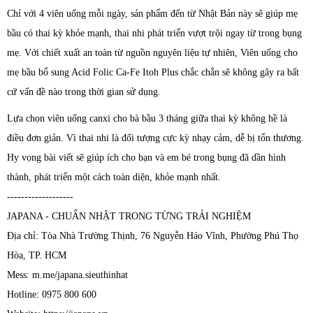
Chỉ với 4 viên uống mỗi ngày, sản phẩm đến từ Nhật Bản này sẽ giúp mẹ
bầu có thai kỳ khỏe mạnh, thai nhi phát triển vượt trội ngay từ trong bụng
mẹ. Với chiết xuất an toàn từ nguồn nguyên liệu tự nhiên, Viên uống cho
mẹ bầu bổ sung Acid Folic Ca-Fe Itoh Plus chắc chắn sẽ không gây ra bất
cứ vấn đề nào trong thời gian sử dụng.
Lựa chọn viên uống canxi cho bà bầu 3 tháng giữa thai kỳ không hề là
điều đơn giản. Vì thai nhi là đối tượng cực kỳ nhạy cảm, dễ bị tổn thương.
Hy vọng bài viết sẽ giúp ích cho bạn và em bé trong bụng đã dần hình
thành, phát triển một cách toàn diện, khỏe mạnh nhất.
-------------------
JAPANA - CHUẨN NHẬT TRONG TỪNG TRẢI NGHIỆM
Địa chỉ: Tòa Nhà Trường Thịnh, 76 Nguyễn Háo Vĩnh, Phường Phú Thọ
Hòa, TP. HCM
Mess: m.me/japana.sieuthinhat
Hotline: 0975 800 600