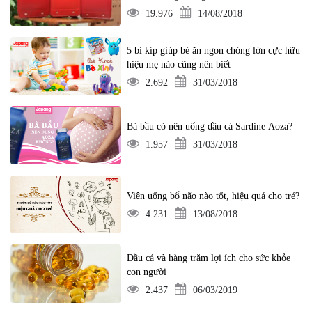
19.976
14/08/2018
5 bí kíp giúp bé ăn ngon chóng lớn cực hữu
hiệu mẹ nào cũng nên biết
2.692
31/03/2018
Bà bầu có nên uống dầu cá Sardine Aoza?
1.957
31/03/2018
Viên uống bổ não nào tốt, hiệu quả cho trẻ?
4.231
13/08/2018
Dầu cá và hàng trăm lợi ích cho sức khỏe
con người
2.437
06/03/2019