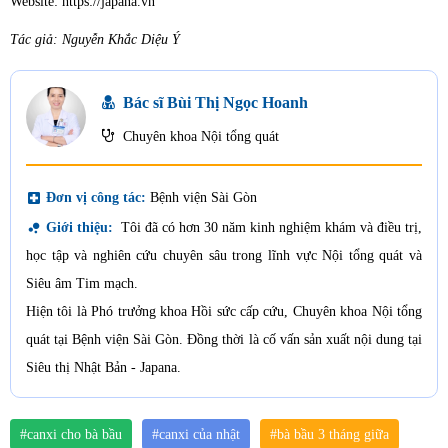
Website: https://japana.vn
Tác giả: Nguyễn Khắc Diệu Ý
Bác sĩ Bùi Thị Ngọc Hoanh
Chuyên khoa Nội tổng quát
local_hospital
Đơn vị công tác:
Bệnh viện Sài Gòn
bubble_chart
Giới thiệu:
Tôi đã có hơn 30 năm kinh nghiệm khám và điều trị,
học tập và nghiên cứu chuyên sâu trong lĩnh vực Nội tổng quát và
Siêu âm Tim mạch.
Hiện tôi là Phó trưởng khoa Hồi sức cấp cứu, Chuyên khoa Nội tổng
quát tại Bệnh viện Sài Gòn. Đồng thời là cố vấn sản xuất nội dung tại
Siêu thị Nhật Bản - Japana.
#canxi cho bà bầu
#canxi của nhật
#bà bầu 3 tháng giữa