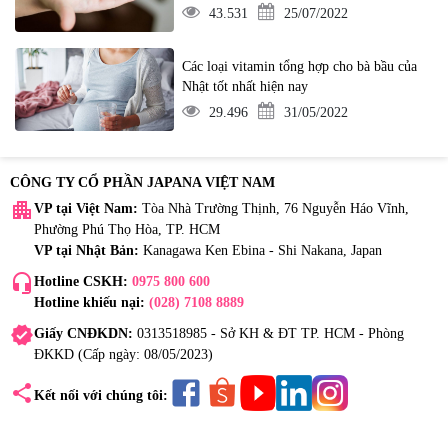
43.531
25/07/2022
Các loại vitamin tổng hợp cho bà bầu của
Nhật tốt nhất hiện nay
29.496
31/05/2022
CÔNG TY CỔ PHẦN JAPANA VIỆT NAM
apartment
VP tại Việt Nam:
Tòa Nhà Trường Thịnh, 76 Nguyễn Háo Vĩnh,
Phường Phú Thọ Hòa, TP. HCM
VP tại Nhật Bản:
Kanagawa Ken Ebina - Shi Nakana, Japan
headset_mic
Hotline CSKH:
0975 800 600
Hotline khiếu nại:
(028) 7108 8889
verified
Giấy CNĐKDN:
0313518985 - Sở KH & ĐT TP. HCM - Phòng
ĐKKD (Cấp ngày: 08/05/2023)
share
Kết nối với chúng tôi: