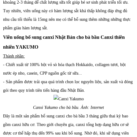
khoảng 2-3 tháng để chất lượng sữa tốt giúp bé sơ sinh phát triển tối ưu.
Tuy nhiên, viên uống này có hàm lượng sắt khá thấp không đáp ứng đủ
nhu cầu tối thiểu là 15mg nên mẹ có thể bổ sung thêm những những thực
phẩm giàu hàm lượng sắt.
Viên uống bổ sung canxi Nhật Bản cho bà bầu Canxi thiên
nhiên YAKUMO
Thành phần:
- Chiết xuất từ 100% bột vỏ sò hóa thạch Hokkaido, collagen tươi, bột
nước ép nho, casein, CPP nguồn gốc từ sữa...
- Sản phẩm được trải qua quá trình chọn lọc nguyên liệu, sản xuất và đóng
gói theo quy trình tiên tiến hàng đầu Nhật Bản.
Canxi Yakumo cho bà bầu. Ảnh: Internet
Đây là một sản phẩm bổ sung canxi cho bà bầu 3 tháng giữa thai kỳ bao
gồm canxi hữu cơ. Theo giới chuyên gia, canxi tổng hợp dạng hữu cơ sẽ
được cơ thể hấp thụ đến 99% sau khi bổ sung. Nhờ đó, khi sử dụng viên