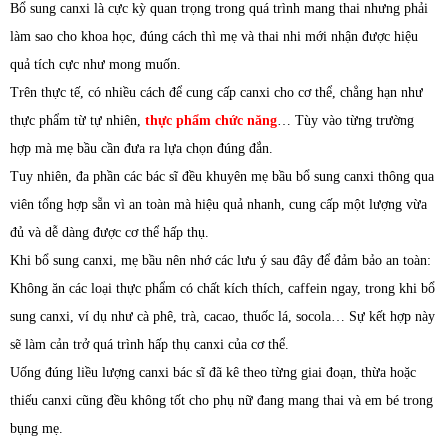
Bổ sung canxi là cực kỳ quan trọng trong quá trình mang thai nhưng phải
làm sao cho khoa học, đúng cách thì mẹ và thai nhi mới nhận được hiệu
quả tích cực như mong muốn.
Trên thực tế, có nhiều cách để cung cấp canxi cho cơ thể, chẳng hạn như
thực phẩm từ tự nhiên,
thực phẩm chức năng
… Tùy vào từng trường
hợp mà mẹ bầu cần đưa ra lựa chọn đúng đắn.
Tuy nhiên, đa phần các bác sĩ đều khuyên mẹ bầu bổ sung canxi thông qua
viên tổng hợp sẵn vì an toàn mà hiệu quả nhanh, cung cấp một lượng vừa
đủ và dễ dàng được cơ thể hấp thụ.
Khi bổ sung canxi, mẹ bầu nên nhớ các lưu ý sau đây để đảm bảo an toàn:
Không ăn các loại thực phẩm có chất kích thích, caffein ngay, trong khi bổ
sung canxi, ví dụ như cà phê, trà, cacao, thuốc lá, socola… Sự kết hợp này
sẽ làm cản trở quá trình hấp thụ canxi của cơ thể.
Uống đúng liều lượng canxi bác sĩ đã kê theo từng giai đoạn, thừa hoặc
thiếu canxi cũng đều không tốt cho phụ nữ đang mang thai và em bé trong
bụng mẹ.