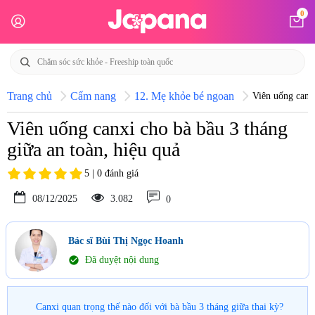
0
Trang chủ
Cẩm nang
12. Mẹ khỏe bé ngoan
Viên uống canxi
Viên uống canxi cho bà bầu 3 tháng
giữa an toàn, hiệu quả
5 | 0 đánh giá
08/12/2025
3.082
0
Bác sĩ Bùi Thị Ngọc Hoanh
check_circle
Đã duyệt nội dung
Canxi quan trọng thế nào đối với bà bầu 3 tháng giữa thai kỳ?