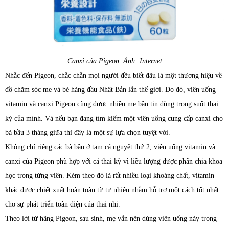
Canxi của Pigeon. Ảnh: Internet
Nhắc đến Pigeon, chắc chắn mọi người đều biết đâu là một thương hiệu về
đồ chăm sóc mẹ và bé hàng đầu Nhật Bản lẫn thế giới. Do đó, viên uống
vitamin và canxi Pigeon cũng được nhiều mẹ bầu tin dùng trong suốt thai
kỳ của mình. Và nếu bạn đang tìm kiếm một viên uống cung cấp canxi cho
bà bầu 3 tháng giữa thì đây là một sự lựa chọn tuyệt vời.
Không chỉ riêng các bà bầu ở tam cá nguyệt thứ 2, viên uống vitamin và
canxi của Pigeon phù hợp với cả thai kỳ vì liều lượng được phân chia khoa
học trong từng viên. Kèm theo đó là rất nhiều loại khoáng chất, vitamin
khác được chiết xuất hoàn toàn từ tự nhiên nhằm hỗ trợ một cách tốt nhất
cho sự phát triển toàn diện của thai nhi.
Theo lời từ hãng Pigeon, sau sinh, mẹ vẫn nên dùng viên uống này trong