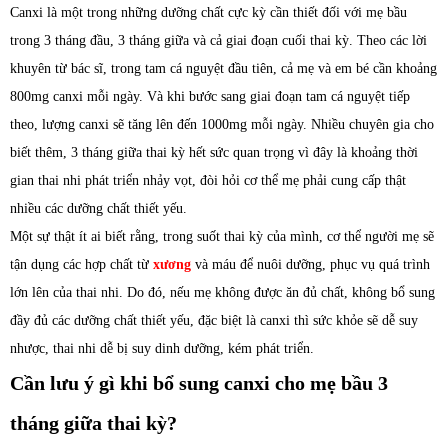
Canxi là một trong những dưỡng chất cực kỳ cần thiết đối với mẹ bầu
trong 3 tháng đầu, 3 tháng giữa và cả giai đoạn cuối thai kỳ. Theo các lời
khuyên từ bác sĩ, trong tam cá nguyệt đầu tiên, cả mẹ và em bé cần khoảng
800mg canxi mỗi ngày. Và khi bước sang giai đoạn tam cá nguyệt tiếp
theo, lượng canxi sẽ tăng lên đến 1000mg mỗi ngày. Nhiều chuyên gia cho
biết thêm, 3 tháng giữa thai kỳ hết sức quan trọng vì đây là khoảng thời
gian thai nhi phát triển nhảy vọt, đòi hỏi cơ thể mẹ phải cung cấp thật
nhiều các dưỡng chất thiết yếu.
Một sự thật ít ai biết rằng, trong suốt thai kỳ của mình, cơ thể người mẹ sẽ
tận dụng các hợp chất từ
xương
và máu để nuôi dưỡng, phục vụ quá trình
lớn lên của thai nhi. Do đó, nếu mẹ không được ăn đủ chất, không bổ sung
đầy đủ các dưỡng chất thiết yếu, đặc biệt là canxi thì sức khỏe sẽ dễ suy
nhược, thai nhi dễ bị suy dinh dưỡng, kém phát triển.
Cần lưu ý gì khi bổ sung canxi cho mẹ bầu 3
tháng giữa thai kỳ?