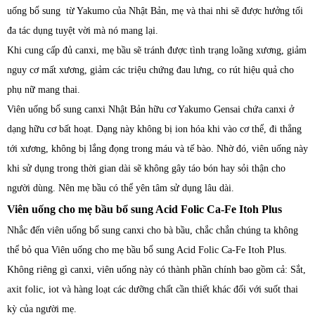
uống bổ sung từ Yakumo của Nhật Bản, mẹ và thai nhi sẽ được hưởng tối
đa tác dụng tuyệt vời mà nó mang lại.
Khi cung cấp đủ canxi, mẹ bầu sẽ tránh được tình trạng loãng xương, giảm
nguy cơ mất xương, giảm các triệu chứng đau lưng, co rút hiệu quả cho
phụ nữ mang thai.
Viên uống bổ sung canxi Nhật Bản hữu cơ Yakumo Gensai chứa canxi ở
dạng hữu cơ bất hoạt. Dạng này không bị ion hóa khi vào cơ thể, đi thẳng
tới xương, không bị lắng đọng trong máu và tế bào. Nhờ đó, viên uống này
khi sử dụng trong thời gian dài sẽ không gây táo bón hay sỏi thận cho
người dùng. Nên mẹ bầu có thể yên tâm sử dụng lâu dài.
Viên uống cho mẹ bầu bổ sung Acid Folic Ca-Fe Itoh Plus
Nhắc đến viên uống bổ sung canxi cho bà bầu, chắc chắn chúng ta không
thể bỏ qua Viên uống cho mẹ bầu bổ sung Acid Folic Ca-Fe Itoh Plus.
Không riêng gì canxi, viên uống này có thành phần chính bao gồm cả: Sắt,
axit folic, iot và hàng loạt các dưỡng chất cần thiết khác đối với suốt thai
kỳ của người mẹ.