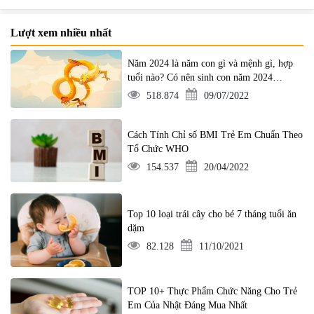
Lượt xem nhiều nhất
Năm 2024 là năm con gì và mệnh gì, hợp
tuổi nào? Có nên sinh con năm 2024
không?
518.874
09/07/2022
Cách Tính Chỉ số BMI Trẻ Em Chuẩn Theo
Tổ Chức WHO
154.537
20/04/2022
Top 10 loại trái cây cho bé 7 tháng tuổi ăn
dặm
82.128
11/10/2021
TOP 10+ Thực Phẩm Chức Năng Cho Trẻ
Em Của Nhật Đáng Mua Nhất