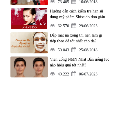
73.405
16/06/2018
Hướng dẫn cách kiểm tra hạn sử
dụng mỹ phẩm Shiseido đơn giản
nhất
62.570
29/06/2023
Đắp mặt nạ xong thì nên làm gì
tiếp theo để tốt nhất cho da?
50.043
25/08/2018
Viên uống NMN Nhật Bản uống lúc
nào hiệu quả tốt nhất?
49.222
06/07/2023