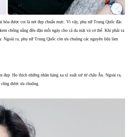
i hòa được coi là nét đẹp chuẩn mực. Vì vậy, phụ nữ Trung Quốc đặc
 kem chống nắng đều đặn mỗi ngày cho cả da mặt và cơ thể. Khi phải ra
ay. Ngoài ra, phụ nữ Trung Quốc còn ưa chuộng các nguyên liệu làm
m đẹp. Họ thích những nhãn hàng xa xỉ xuất xứ từ châu Âu. Ngoài ra,
c cũng được ưa chuộng.