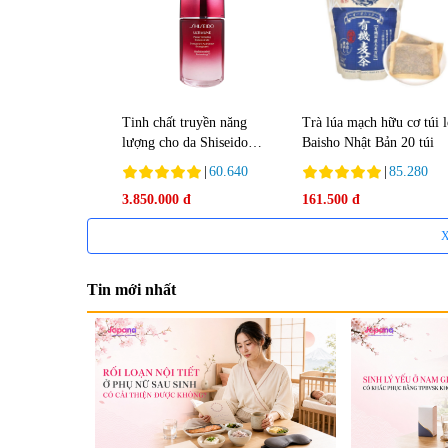
Tinh chất truyền năng
Trà lúa mạch hữu cơ túi 
lượng cho da Shiseido
Baisho Nhật Bản 20 túi
Ultimune Power 75ml
|
60.640
|
85.280
3.850.000 đ
161.500 đ
X
Tin mới nhất
Tẩy tế bào chết Nichiei
Viên uống hỗ trợ bền thà
Bussan Nano NMN+
mạch, ngừa tai biến Elast