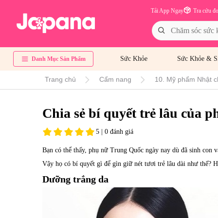
Tải App Ngay
Tra cứu đ
Sức Khỏe
Sức Khỏe & S
Danh Mục Sản Phẩm
Trang chủ
Cẩm nang
10. Mỹ phẩm Nhật c
Chia sẻ bí quyết trẻ lâu của
5 | 0 đánh giá
Bạn có thể thấy, phụ nữ Trung Quốc ngày nay dù đã sinh con và
Vậy họ có bí quyết gì để gìn giữ nét tươi trẻ lâu dài như thế? 
Dưỡng trắng da