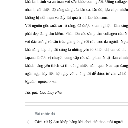
khá lành tính và an toàn với sức khỏe con người. Uống collage
nhanh, cải thiện độ căng sáng của làn da. Do đó, lựa chọn nhữn
không bị nổi mụn và đẩy lùi quá trình lão hóa sớm.
Với nguồn gốc xuất xứ rõ ràng, đã được kiểm nghiệm lâm sàn
phái đẹp đang tìm kiếm. Phần lớn các sản phẩm collagen của Nh
với đặc trưng và cấu trúc gần giống với cấu trúc da người. Ngo
khả năng hấp thụ tốt cũng là những yếu tố khiến chị em có thể
Japana là đơn vị chuyên cung cấp các sản phẩm Nhật Bản chín
khách hàng yêu thích và tin dùng nhiều năm qua. Nếu bạn đan
ngần ngại hãy liên hệ ngay với chúng tôi để được tư vấn và hỗ t
Nguồn: ngoisao.net
Tác giả: Cao Duy Phú
Bài trước đó
Cách xử lý đau khớp háng khi chơi thể thao mỗi người