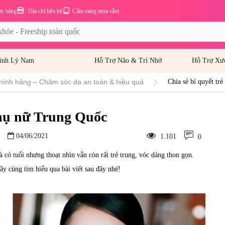
ơn hàng
Địa chỉ liên hệ
Cẩm nang mua sắm
inh Lý Nam
Hỗ Trợ Não & Trí Nhớ
Hỗ Trợ Xư
hính hãng – Chăm sóc da an toàn & hiệu quả
Chia sẻ bí quyết tr
 phụ nữ Trung Quốc
04/06/2021
1.101
0
 có tuổi nhưng thoạt nhìn vẫn còn rất trẻ trung, vóc dáng thon gọn.
Hãy cùng tìm hiểu qua bài viết sau đây nhé!