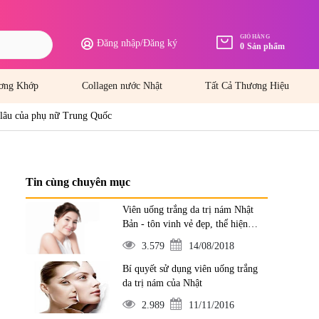
GIỎ HÀNG
Đăng nhập
/
Đăng ký
0
Sản phẩm
ơng Khớp
Collagen nước Nhật
Tất Cả Thương Hiệu
ẻ lâu của phụ nữ Trung Quốc
Tin cùng chuyên mục
Viên uống trắng da trị nám Nhật
Bản - tôn vinh vẻ đẹp, thể hiện
đẳng cấp
3.579
14/08/2018
Bí quyết sử dụng viên uống trắng
da trị nám của Nhật
2.989
11/11/2016