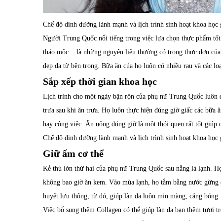
Chế độ dinh dưỡng lành mạnh và lịch trình sinh hoạt khoa học 
Người Trung Quốc nổi tiếng trong việc lựa chọn thực phẩm tốt
thảo mộc... là những nguyên liệu thường có trong thực đơn củ
đẹp da từ bên trong. Bữa ăn của họ luôn có nhiều rau và các lo
Sắp xếp thời gian khoa học
Lịch trình cho một ngày bận rộn của phụ nữ Trung Quốc luôn 
trưa sau khi ăn trưa. Họ luôn thực hiện đúng giờ giấc các bữa
hay công việc. Ăn uống đúng giờ là một thói quen rất tốt giúp
Chế độ dinh dưỡng lành mạnh và lịch trình sinh hoạt khoa học 
Giữ ấm cơ thể
Kẻ thù lớn thứ hai của phụ nữ Trung Quốc sau nắng là lạnh. Họ
không bao giờ ăn kem. Vào mùa lạnh, họ tắm bằng nước gừng đ
huyết lưu thông, từ đó, giúp làn da luôn mịn màng, căng bóng.
Việc bổ sung thêm Collagen có thể giúp làn da bạn thêm tươi t