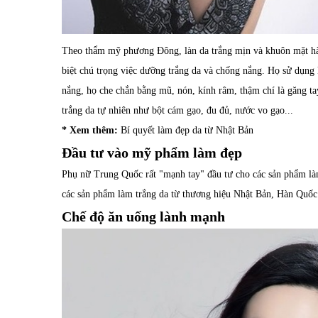
Theo thẩm mỹ phương Đông, làn da trắng mịn và khuôn mặt hà
biệt chú trọng việc dưỡng trắng da và chống nắng. Họ sử dụng
nắng, họ che chắn bằng mũ, nón, kính râm, thậm chí là găng t
trắng da tự nhiên như bột cám gạo, đu đủ, nước vo gạo...
* Xem thêm:
Bí quyết làm đẹp da từ Nhật Bản
Đầu tư vào mỹ phẩm làm đẹp
Phụ nữ Trung Quốc rất "mạnh tay" đầu tư cho các sản phẩm là
các sản phẩm làm trắng da từ thương hiệu Nhật Bản, Hàn Quố
Chế độ ăn uống lành mạnh