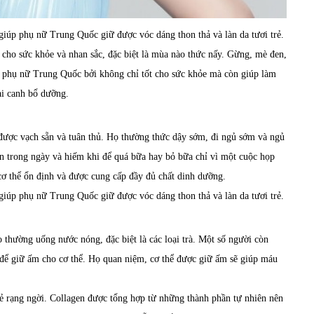
giúp phụ nữ Trung Quốc giữ được vóc dáng thon thả và làn da tươi trẻ.
 cho sức khỏe và nhan sắc, đặc biệt là mùa nào thức nấy. Gừng, mè đen,
a phụ nữ Trung Quốc bởi không chỉ tốt cho sức khỏe mà còn giúp làm
ại canh bổ dưỡng.
được vạch sẵn và tuân thủ. Họ thường thức dậy sớm, đi ngủ sớm và ngủ
 ăn trong ngày và hiếm khi để quá bữa hay bỏ bữa chỉ vì một cuộc họp
 cơ thể ổn định và được cung cấp đầy đủ chất dinh dưỡng.
giúp phụ nữ Trung Quốc giữ được vóc dáng thon thả và làn da tươi trẻ.
 thường uống nước nóng, đặc biệt là các loại trà. Một số người còn
ể giữ ấm cho cơ thể. Họ quan niệm, cơ thể được giữ ấm sẽ giúp máu
rẻ rạng ngời. Collagen được tổng hợp từ những thành phần tự nhiên nên