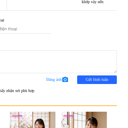
khớp vảy nến
oại
photo_camera
Đăng ảnh
Gửi bình luận
hấy nhận xét phù hợp