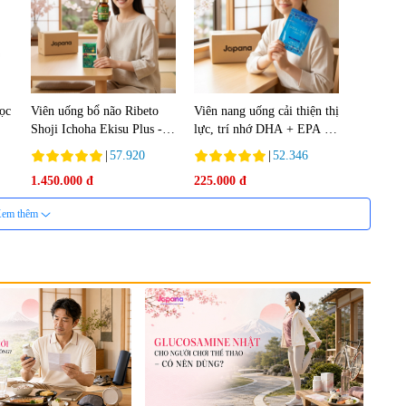
lọc
Viên uống bổ não Ribeto
Viên nang uống cải thiện thị
Shoji Ichoha Ekisu Plus -
lực, trí nhớ DHA + EPA +
90 viên
Flaxseed Oil 30 viên/gói -
|
57.920
|
52.346
Date 02/2027
1.450.000 đ
225.000 đ
em thêm
nh
Viên uống bổ gan Ribeto
Viên uống hỗ trợ cải thiện
in
Shoji Hepaclean 60 viên
thoát vị đĩa đệm Kyoto Has