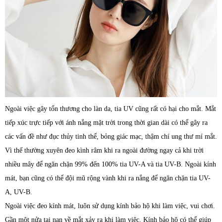
Ngoài việc gây tổn thương cho làn da, tia UV cũng rất có hại cho mắt. Mắt
tiếp xúc trực tiếp với ánh nắng mặt trời trong thời gian dài có thể gây ra
các vấn đề như đục thủy tinh thể, bỏng giác mạc, thậm chí ung thư mí mắt.
Vì thế thường xuyên đeo kình râm khi ra ngoài đường ngay cả khi trời
nhiều mây để ngăn chặn 99% đến 100% tia UV-A và tia UV-B. Ngoài kính
mát, bạn cũng có thể đội mũ rộng vành khi ra nắng để ngăn chặn tia UV-
A, UV-B.
Ngoài việc đeo kính mát, luôn sử dụng kính bảo hộ khi làm việc, vui chơi.
Gần một nửa tại nạn về mắt xảy ra khi làm việc. Kính bảo hộ có thể giúp