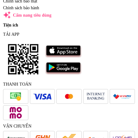
Chính sách bảo mật
Chính sách bảo hành
auto_awesome
Cẩm nang tiêu dùng
Tiện ích
TẢI APP
THANH TOÁN
VẬN CHUYỂN