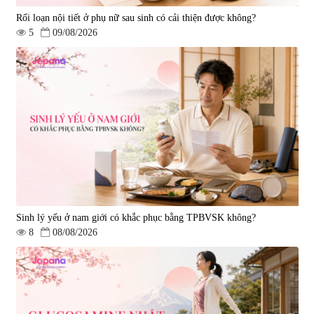
Rối loạn nội tiết ở phụ nữ sau sinh có cải thiện được không?
5
09/08/2026
Viên uống hỗ trợ tăng cường
Viên uống chống lão hóa, tăng
sinh lý nam Fujina Monster Shot
sức khỏe Yangmiwa NMN 60
150 viên
viên
|
12.480
|
42.588
880.000 đ
5.500.000 đ
Sinh lý yếu ở nam giới có khắc phục bằng TPBVSK không?
8
08/08/2026
Viên uống phòng ngừa đột quỵ,
tai biến Nattokinase Nano
Premium 120 viên
|
149.877
2.290.000 đ