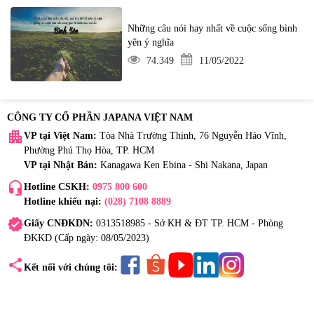
Những câu nói hay nhất về cuộc sống bình
yên ý nghĩa
74.349
11/05/2022
CÔNG TY CỔ PHẦN JAPANA VIỆT NAM
apartment
VP tại Việt Nam:
Tòa Nhà Trường Thịnh, 76 Nguyễn Háo Vĩnh,
Phường Phú Thọ Hòa, TP. HCM
VP tại Nhật Bản:
Kanagawa Ken Ebina - Shi Nakana, Japan
headset_mic
Hotline CSKH:
0975 800 600
Hotline khiếu nại:
(028) 7108 8889
verified
Giấy CNĐKDN:
0313518985 - Sở KH & ĐT TP. HCM - Phòng
ĐKKD (Cấp ngày: 08/05/2023)
share
Kết nối với chúng tôi: