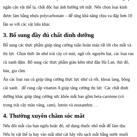
ngăn cản vật thể lạ, chất độc hại ảnh hưởng tới mắt. Nên chọn loại kính
được làm bằng nhựa polycarbonate – để tăng khả năng chịu va đập hơn 10
lần so với các vật liệu khác.
3. Bổ sung đầy đủ chất dinh dưỡng
Bổ sung các thực phẩm giúp tăng cường tuần hoàn máu rất tốt cho mắt và
thị lực. Chọn thức ăn như trái cây có múi, ngũ cốc nguyên hạt, các loại rau
củ xanh đậm. Bổ sung các thực phẩm giàu kẽm như đậu Hà Lan, thịt đỏ,
hàu, gia cầm.
Ăn các loại rau củ giúp tăng cường thực lực như cà rốt, khoai lang, bông
cải xanh…để cung cấp vitamin A giúp tăng cường thị lực. Các chất dinh
dưỡng khác giúp tăng cường sức khỏe mắt bao gồm beta-carotene (có
trong trái cây màu vàng, cam), lutein và zeaxanthin….
4. Thường xuyên chăm sóc mắt
Nếu đôi mắt của bạn ngứa hoặc đỏ, sử dụng thuốc nhỏ mắt để làm dịu.
Nếu bị vật thể lạ bay vào mắt như cát hãy rửa sạch mắt bằng nước muối