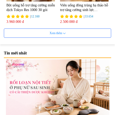
Bột uống hỗ trợ tăng cường miễn
Viên uống đông trùng hạ thảo hỗ
dịch Tokyo Res 1000 30 gói
trợ tăng cường sinh lực
Tohchukasou Premium Yo
|
12.160
|
33.654
Group 180 viên - Date 08/2027
3.960.000 đ
2.500.000 đ
Xem thêm
Tin mới nhất
Mặt Nạ Nichiei Bussan Nano
Viên uống bổ não Ribeto Shoji
NMN+ 3D Face Mask Luxury (8
Ichoha Ekisu Plus - 90 viên
miếng)
|
0
|
57.920
1.890.000 đ
1.450.000 đ