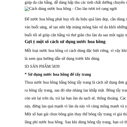
giúp da cân bằng, dễ dàng hấp thu các tinh chất dưỡng chuyên 
Để nước hoa hồng phát huy tối đa hiệu quả làm đẹp, cần dùng 
vào buổi sáng, sẽ tạo nên lớp màng mỏng bảo vệ da khỏi nhữn
buổi tối sẽ giúp cân bằng và thư giãn cho làn da sau một ngày 
Gợi ý một số cách sử dụng nước hoa hồng
Mỗi loại nước hoa hồng có cách dùng đặc biệt riêng, vì vậy kh
là xem qua hướng dẫn sử dụng trước khi dùng.
ID SẢN PHẨM:
5839
* Sử dụng nước hoa hồng để tẩy trang
Thoa nước hoa hồng bằng bông tẩy trang là cách sử dụng đơn g
ra bông tẩy trang, sau đó nhẹ nhàng lau khắp mặt. Bông tẩy tr
còn sót lại trên da, trả lại bạn làn da sạch sẽ, thông thoáng. 
này, đừng lau quá mạnh vì làn da này vô cùng mỏng manh và y
Một số bạn gái chọn bông gòn thay thế bông tẩy trang vì giá th
lãng phí nước hoa hồng. Sau khi dùng bông tẩy trang, bạn có t