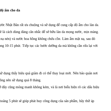
 độ ẩm cho da
ước Nhật Bản rất ưa chuộng và sử dụng để cung cấp độ ẩm cho làn da.
y sẽ là cách dùng đáng cân nhắc để sở hữu làn da mọng nước, mịn màng.
 nạ nén) và nước hoa hồng không chứa cồn. Làm ẩm mặt nạ, sau đó
òng 10-15 phút. Tiếp tục các bước dưỡng da mà không cần rửa lại với
sử dụng thấy hiệu quả giảm đi có thể thay loại mới. Nên bảo quản nơi
hông nên sử dụng quá 8 tháng.
ở đây cũng mỏng manh không kém, và là nơi biểu hiện rõ các dấu hiệu
hoảng 5 phút sẽ giúp phát huy công dụng của sản phẩm, hãy thử áp