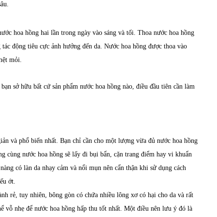
sâu.
nước hoa hồng hai lần trong ngày vào sáng và tối. Thoa nước hoa hồng
g tác động tiêu cực ảnh hưởng đến da. Nước hoa hồng được thoa vào
mệt mỏi.
i bạn sở hữu bất cứ sản phẩm nước hoa hồng nào, điều đầu tiên cần làm
iản và phổ biến nhất. Bạn chỉ cần cho một lượng vừa đủ nước hoa hồng
ang cùng nước hoa hồng sẽ lấy đi bụi bẩn, cặn trang điểm hay vi khuẩn
Các nàng có làn da nhạy cảm và nổi mụn nên cẩn thận khi sử dụng cách
ếu ớt.
ành rẻ, tuy nhiên, bông gòn có chứa nhiều lông xơ có hại cho da và rất
hể vỗ nhẹ để nước hoa hồng hấp thu tốt nhất. Một điều nên lưu ý đó là