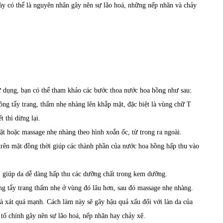
ày có thể là nguyên nhân gây nên sự lão hoá, những nếp nhăn và chảy
 dụng, bạn có thể tham khảo các bước thoa nước hoa hồng như sau:
g tẩy trang, thấm nhẹ nhàng lên khắp mặt, đặc biệt là vùng chữ T
 thì dừng lại.
ặt hoặc massage nhẹ nhàng theo hình xoắn ốc, từ trong ra ngoài.
trên mặt đồng thời giúp các thành phần của nước hoa hồng hấp thu vào
 giúp da dễ dàng hấp thu các dưỡng chất trong kem dưỡng.
ng tẩy trang thấm nhẹ ở vùng đó lâu hơn, sau đó massage nhẹ nhàng.
à xát quá mạnh. Cách làm này sẽ gây hậu quả xấu đối với làn da của
tố chính gây nên sự lão hoá, nếp nhăn hay chảy xệ.