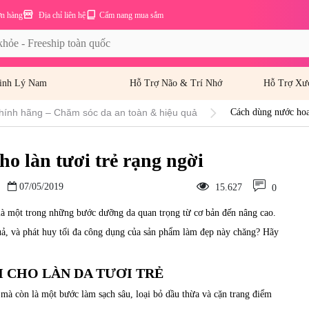
ơn hàng
Địa chỉ liên hệ
Cẩm nang mua sắm
inh Lý Nam
Hỗ Trợ Não & Trí Nhớ
Hỗ Trợ Xư
hính hãng – Chăm sóc da an toàn & hiệu quả
Cách dùng nước hoa 
o làn tươi trẻ rạng ngời
07/05/2019
15.627
0
là một trong những bước dưỡng da quan trọng từ cơ bản đến nâng cao.
uả, và phát huy tối đa công dụng của sản phẩm làm đẹp này chăng? Hãy
 CHO LÀN DA TƯƠI TRẺ
à còn là một bước làm sạch sâu, loại bỏ dầu thừa và cặn trang điểm