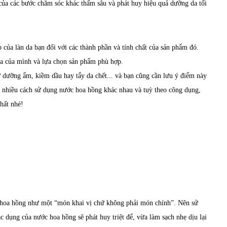
 của các bước chăm sóc khác thấm sâu và phát huy hiệu quả dưỡng da tối
 của làn da bạn đối với các thành phần và tính chất của sản phẩm đó.
 da của mình và lựa chọn sản phẩm phù hợp.
 dưỡng ẩm, kiềm dầu hay tẩy da chết... và bạn cũng cần lưu ý điểm này
ó nhiều cách sử dụng nước hoa hồng khác nhau và tuỳ theo công dụng,
hất nhé!
c hoa hồng như một “món khai vị chứ không phải món chính”. Nên sử
ác dụng của nước hoa hồng sẽ phát huy triệt để, vừa làm sạch nhẹ dịu lại