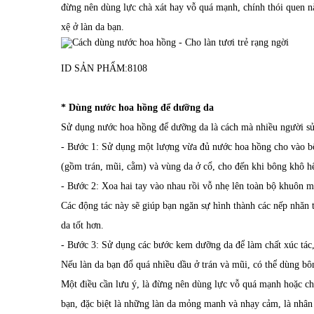
đừng nên dùng lực chà xát hay vỗ quá mạnh, chính thói quen n
xệ ở làn da bạn.
ID SẢN PHẨM:
8108
* Dùng nước hoa hồng để dưỡng da
Sử dụng nước hoa hồng để dưỡng da là cách mà nhiều người sử
- Bước 1: Sử dụng một lượng vừa đủ nước hoa hồng cho vào bôn
(gồm trán, mũi, cằm) và vùng da ở cổ, cho đến khi bông khô hết
- Bước 2: Xoa hai tay vào nhau rồi vỗ nhẹ lên toàn bộ khuôn m
Các động tác này sẽ giúp bạn ngăn sự hình thành các nếp nhăn 
da tốt hơn.
- Bước 3: Sử dụng các bước kem dưỡng da để làm chất xúc tác,
Nếu làn da bạn đổ quá nhiều dầu ở trán và mũi, có thể dùng bô
Một điều cần lưu ý, là đừng nên dùng lực vỗ quá mạnh hoặc ch
bạn, đặc biệt là những làn da mỏng manh và nhạy cảm, là nhân 