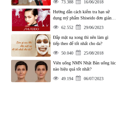
73.388
16/06/2018
Hướng dẫn cách kiểm tra hạn sử
dụng mỹ phẩm Shiseido đơn giản
nhất
62.552
29/06/2023
Đắp mặt nạ xong thì nên làm gì
tiếp theo để tốt nhất cho da?
50.040
25/08/2018
Viên uống NMN Nhật Bản uống lúc
nào hiệu quả tốt nhất?
49.194
06/07/2023