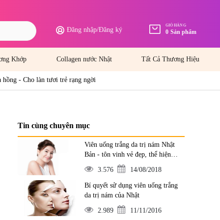
GIỎ HÀNG
Đăng nhập
/
Đăng ký
0
Sản phẩm
ơng Khớp
Collagen nước Nhật
Tất Cả Thương Hiệu
hồng - Cho làn tươi trẻ rạng ngời
Tin cùng chuyên mục
Viên uống trắng da trị nám Nhật
Bản - tôn vinh vẻ đẹp, thể hiện
đẳng cấp
3.576
14/08/2018
Bí quyết sử dụng viên uống trắng
da trị nám của Nhật
2.989
11/11/2016