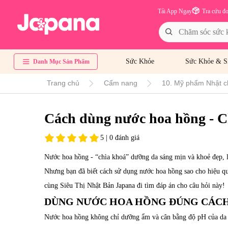
Tải App Ngay
Tra cứu đ
Sức Khỏe
Sức Khỏe & S
Danh Mục Sản Phẩm
Trang chủ
Cẩm nang
10. Mỹ phẩm Nhật c
Cách dùng nước hoa hồng - Ch
5 | 0 đánh giá
Nước hoa hồng - “chìa khoá” dưỡng da sáng mịn và khoẻ đẹp, 
Nhưng bạn đã biết cách sử dụng nước hoa hồng sao cho hiệu q
cùng Siêu Thị Nhật Bản Japana đi tìm đáp án cho câu hỏi này!
DÙNG NƯỚC HOA HỒNG ĐÚNG CÁCH
Nước hoa hồng không chỉ dưỡng ẩm và cân bằng độ pH của da m