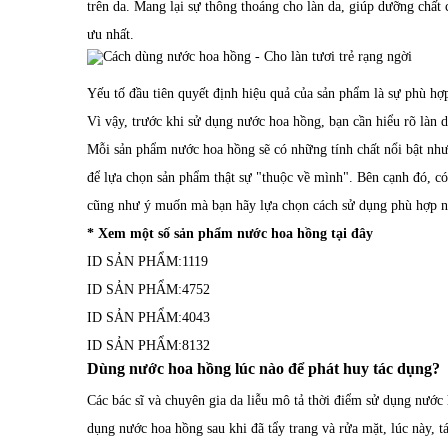
trên da. Mang lại sự thông thoáng cho làn da, giúp dưỡng chất
ưu nhất.
Yếu tố đầu tiên quyết định hiệu quả của sản phẩm là sự phù hợp
Vì vậy, trước khi sử dụng nước hoa hồng, bạn cần hiểu rõ làn
Mỗi sản phẩm nước hoa hồng sẽ có những tính chất nổi bật như
để lựa chọn sản phẩm thật sự "thuộc về mình". Bên cạnh đó, c
cũng như ý muốn mà bạn hãy lựa chọn cách sử dụng phù hợp n
* Xem một số sản phẩm nước hoa hồng
tại đây
ID SẢN PHẨM:
1119
ID SẢN PHẨM:
4752
ID SẢN PHẨM:
4043
ID SẢN PHẨM:
8132
Dùng nước hoa hồng lúc nào để phát huy tác dụng?
Các bác sĩ và chuyên gia da liễu mô tả thời điểm sử dụng nướ
dụng nước hoa hồng sau khi đã tẩy trang và rửa mặt, lúc này, t