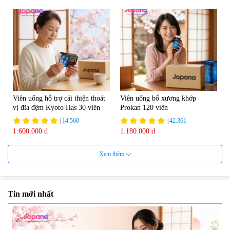
Viên uống hỗ trợ cải thiện thoát
Viên uống bổ xương khớp
vị đĩa đệm Kyoto Has 30 viên
Prokan 120 viên
|
14.560
|
42.361
1.600.000 đ
1.180.000 đ
Xem thêm
Tin mới nhất