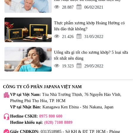
28.887
06/02/2021
Thực phẩm xương khớp Hoàng Hường có
lừa đảo thật không?
21.426
31/05/2022
Uống sữa gì tốt cho xương khớp? 5 loại sữa
tốt nhất nên dùng
19.323
29/05/2022
CÔNG TY CỔ PHẦN JAPANA VIỆT NAM
apartment
VP tại Việt Nam:
Tòa Nhà Trường Thịnh, 76 Nguyễn Háo Vĩnh,
Phường Phú Thọ Hòa, TP. HCM
VP tại Nhật Bản:
Kanagawa Ken Ebina - Shi Nakana, Japan
headset_mic
Hotline CSKH:
0975 800 600
Hotline khiếu nại:
(028) 7108 8889
verified
Giấy CNĐKDN:
0313518985 - Sở KH & ĐT TP. HCM - Phòng