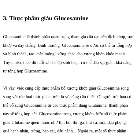
3. Thực phẩm giàu Glucosamine
Glucosamine là thành phần quan trọng tham gia cấu tạo nên dịch khớp, sụn
khớp và dây chằng. Bình thường, Glucosamine sẽ được cơ thể tự tổng hợp
và hình thành, tạo “nền móng” vững chắc cho xương khớp khỏe mạnh.
Tuy nhiên, theo độ tuổi và chế độ sinh hoạt, cơ thể dần sụt giảm khả năng
tự tổng hợp Glucosamine.
Vì vậy, việc cung cấp thực phẩm bổ xương khớp giàu Glucosamine song
song với các loại thực phẩm trên là vô cùng cần thiết. Ở người trẻ, bạn có
thể bổ sung Glucosamine từ các thực phẩm dạng Glutamine, thành phần
này sẽ tổng hợp nên Glucosamine trong xương khớp. Một số thực phẩm
giàu Glutamine quen thuộc như thịt bò, thịt gà, thịt cá, sữa, đậu phộng,
quả hạnh nhân, trứng, bắp cải, đậu nành... Ngoài ra, một số thực phẩm