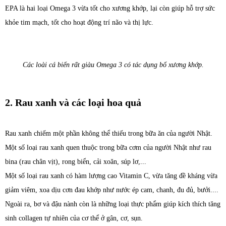
EPA là hai loại Omega 3 vừa tốt cho xương khớp, lại còn giúp hỗ trợ sức
khỏe tim mạch, tốt cho hoạt động trí não và thị lực.
Các loài cá biển rất giàu Omega 3 có tác dụng bổ xương khớp.
2. Rau xanh và các loại hoa quả
Rau xanh chiếm một phần không thể thiếu trong bữa ăn của người Nhật.
Một số loại rau xanh quen thuộc trong bữa cơm của người Nhật như rau
bina (rau chân vịt), rong biển, cải xoăn, súp lơ,...
Một số loại rau xanh có hàm lượng cao Vitamin C, vừa tăng đề kháng vừa
giảm viêm, xoa dịu cơn đau khớp như nước ép cam, chanh, đu đủ, bưởi....
Ngoài ra, bơ và đậu nành còn là những loại thực phẩm giúp kích thích tăng
sinh collagen tự nhiên của cơ thể ở gân, cơ, sụn.