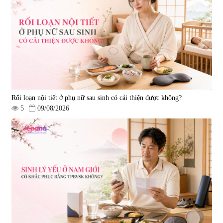
Viên uống hỗ trợ Gout Ribeto
Viên uống hỗ trợ xương khớp
Shoji The Goutto 150 viên
Kendai Glucosamine Hộp 180
viên
|
73.520
|
9.280
1.500.000 đ
690.000 đ
Rối loạn nội tiết ở phụ nữ sau sinh có cải thiện được không?
5
09/08/2026
Viên uống hỗ trợ xương khớp
Viên uống hỗ trợ xương khớp
Super Glucosamine DX Hokoen
Yoro Factory Kyoto Has 50EX
300 viên
Plus 30 viên
|
456
|
0
980.000 đ
2.380.000 đ