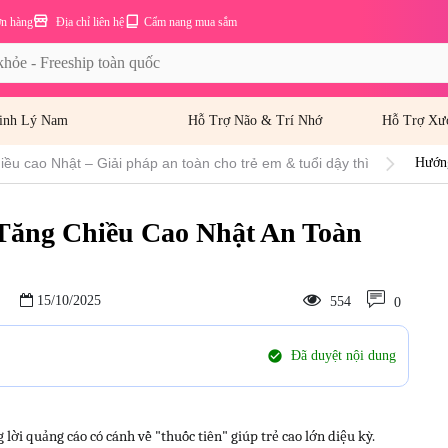
ơn hàng
Địa chỉ liên hệ
Cẩm nang mua sắm
inh Lý Nam
Hỗ Trợ Não & Trí Nhớ
Hỗ Trợ Xư
ều cao Nhật – Giải pháp an toàn cho trẻ em & tuổi dậy thì
Hướn
Bé
Tăng Chiều Cao Nhật An Toàn
15/10/2025
554
0
check_circle
Đã duyệt nội dung
lời quảng cáo có cánh về "thuốc tiên" giúp trẻ cao lớn diệu kỳ.