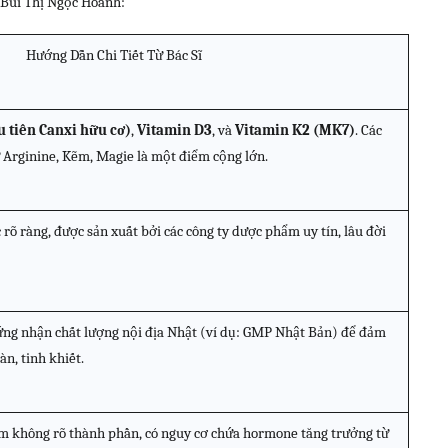
ĩ Bùi Thị Ngọc Hoanh:
Hướng Dẫn Chi Tiết Từ Bác Sĩ
u tiên Canxi hữu cơ)
,
Vitamin D3
, và
Vitamin K2 (MK7)
. Các
 Arginine, Kẽm, Magie là một điểm cộng lớn.
rõ ràng, được sản xuất bởi các công ty dược phẩm uy tín, lâu đời
ứng nhận chất lượng nội địa Nhật (ví dụ: GMP Nhật Bản) để đảm
àn, tinh khiết.
ẩm không rõ thành phần, có nguy cơ chứa hormone tăng trưởng từ