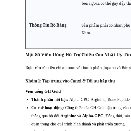
bên ngoài, có thể gây dậy th
Thông Tin Rõ Ràng
Sản phẩm phải có nhãn phụ t
Nam.
Một Số Viên Uống Hỗ Trợ Chiều Cao Nhật Uy Tín
Dựa trên các tiêu chí an toàn về thành phần, Japana và Bác 
Nhóm 1: Tập trung vào Canxi & Tối ưu hấp thu
Viên uống GH Gold
Thành phần nổi bật:
Alpha-GPC, Arginine, Bone Peptide,
Cơ chế hoạt động:
Công thức của GH Gold tập trung vào vi
thông qua bộ đôi
Arginine
và
Alpha-GPC
. Đồng thời, sả
quan trọng cho quá trình hình thành và phát triển xương.