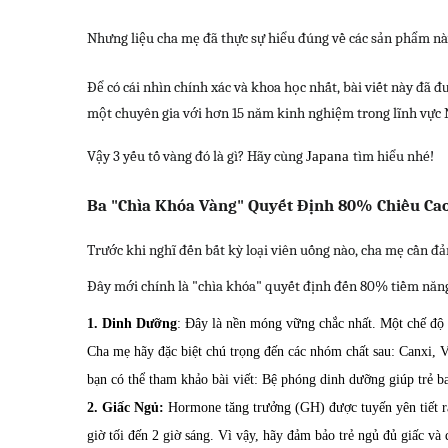
Nhưng liệu cha mẹ đã thực sự hiểu đúng về các sản phẩm này
Để có cái nhìn chính xác và khoa học nhất, bài viết này đã 
một chuyên gia với hơn 15 năm kinh nghiệm trong lĩnh vực N
Vậy 3 yếu tố vàng đó là gì? Hãy cùng
Japana
tìm hiểu nhé!
Ba "Chìa Khóa Vàng" Quyết Định 80% Chiều Cao
Trước khi nghĩ đến bất kỳ loại viên uống nào, cha mẹ cần đả
Đây mới chính là "chìa khóa" quyết định đến 80% tiềm năng 
1. Dinh Dưỡng
: Đây là nền móng vững chắc nhất. Một chế độ 
Cha mẹ hãy đặc biệt chú trọng đến các nhóm chất sau: Canxi, 
bạn có thể tham khảo bài viết: Bệ phóng dinh dưỡng giúp trẻ b
2. Giấc Ngủ:
Hormone tăng trưởng (GH) được tuyến yên tiết ra 
giờ tối đến 2 giờ sáng. Vì vậy, hãy đảm bảo trẻ ngủ đủ giấc và