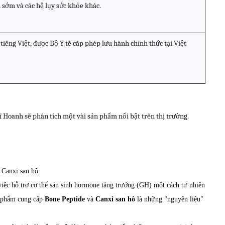
ì sớm và các hệ lụy sức khỏe khác.
iếng Việt, được Bộ Y tế cấp phép lưu hành chính thức tại Việt
sĩ Hoanh sẽ phân tích một vài sản phẩm nổi bật trên thị trường.
 Canxi san hô.
ệc hỗ trợ cơ thể sản sinh hormone tăng trưởng (GH) một cách tự nhiên
n phẩm cung cấp
Bone Peptide
và
Canxi san hô
là những "nguyên liệu"