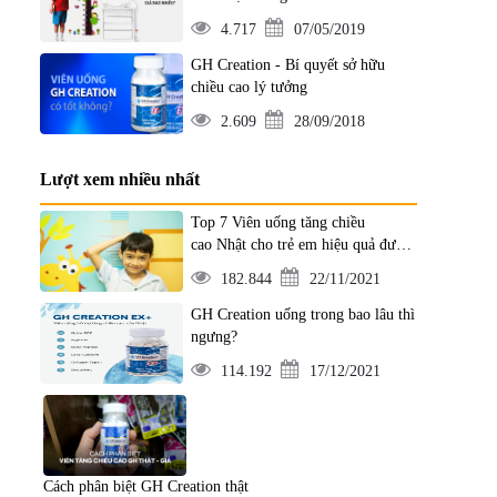
4.717
07/05/2019
GH Creation - Bí quyết sở hữu
chiều cao lý tưởng
2.609
28/09/2018
Lượt xem nhiều nhất
Top 7 Viên uống tăng chiều
cao Nhật cho trẻ em hiệu quả được
ưa chuộng nhất
182.844
22/11/2021
GH Creation uống trong bao lâu thì
ngưng?
114.192
17/12/2021
Cách phân biệt GH Creation thật