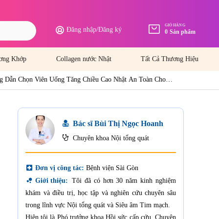
GIỎ HÀNG
Đăng nhập
/
Đăng ký
0
Sản phẩm
ơng Khớp
Collagen nước Nhật
Tất Cả Thương Hiệu
g Dẫn Chọn Viên Uống Tăng Chiều Cao Nhật An Toàn Cho
Bác sĩ Bùi Thị Ngọc Hoanh
Chuyên khoa Nội tổng quát
local_hospital
Đơn vị công tác:
Bệnh viện Sài Gòn
bubble_chart
Giới thiệu:
Tôi đã có hơn 30 năm kinh nghiệm
khám và điều trị, học tập và nghiên cứu chuyên sâu
trong lĩnh vực Nội tổng quát và Siêu âm Tim mạch.
Hiện tôi là Phó trưởng khoa Hồi sức cấp cứu, Chuyên