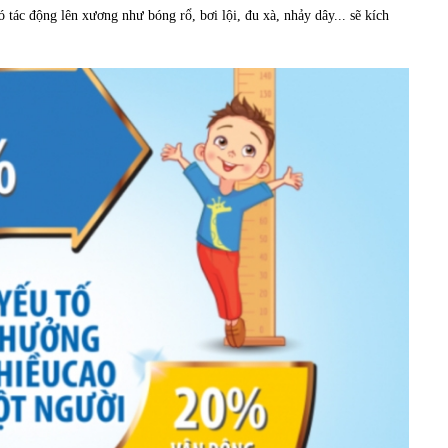
 tác động lên xương như bóng rổ, bơi lội, đu xà, nhảy dây... sẽ kích