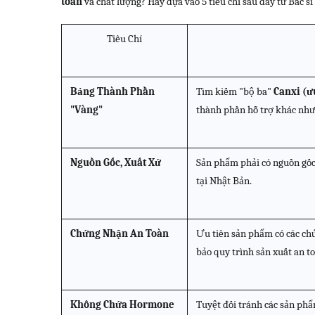
toàn
và chất lượng? Hãy dựa vào 5 tiêu chí sau đây từ Bác s
Tiêu Chí
Bảng Thành Phần
Tìm kiếm "bộ ba"
Canxi (ư
"Vàng"
thành phần hỗ trợ khác như
Nguồn Gốc, Xuất Xứ
Sản phẩm phải có nguồn gốc 
tại Nhật Bản.
Chứng Nhận An Toàn
Ưu tiên sản phẩm có các ch
bảo quy trình sản xuất an to
Không Chứa Hormone
Tuyệt đối tránh các sản ph