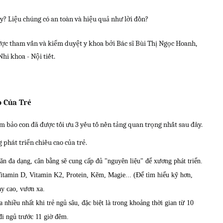
? Liệu chúng có an toàn và hiệu quả như lời đồn?
được tham vấn và kiểm duyệt y khoa bởi Bác sĩ Bùi Thị Ngọc Hoanh,
hi khoa - Nội tiết.
 Của Trẻ
m bảo con đã được tối ưu 3 yếu tố nền tảng quan trọng nhất sau đây.
phát triển chiều cao của trẻ.
ăn đa dạng, cân bằng sẽ cung cấp đủ "nguyên liệu" để xương phát triển.
Vitamin D, Vitamin K2, Protein, Kẽm, Magie... (Để tìm hiểu kỹ hơn,
ay cao, vươn xa.
nhiều nhất khi trẻ ngủ sâu, đặc biệt là trong khoảng thời gian từ 10
 đi ngủ trước 11 giờ đêm.