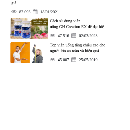
giả
82.093
18/01/2021
Cách sử dụng viên
uống GH Creation EX để đạt hiệu
quả tốt nhất
47.516
02/03/2023
Top viên uống tăng chiều cao cho
người lớn an toàn và hiệu quả
45.007
25/05/2019