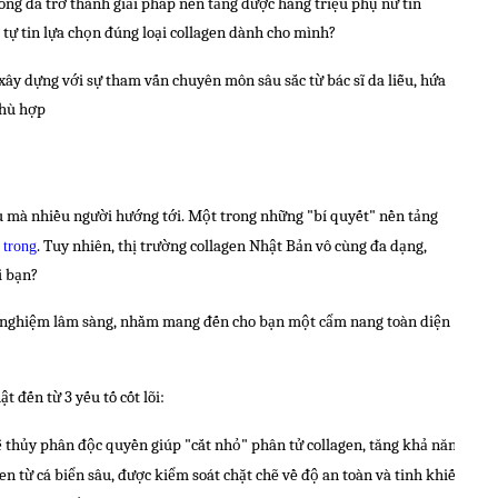
rong đã trở thành giải pháp nền tảng được hàng triệu phụ nữ tin
 tự tin lựa chọn đúng loại collagen dành cho mình?
xây dựng với sự tham vấn chuyên môn sâu sắc từ bác sĩ da liễu, hứa
phù hợp
u mà nhiều người hướng tới. Một trong những "bí quyết" nền tảng
. Tuy nhiên, thị trường collagen Nhật Bản vô cùng đa dạng,
 trong
i bạn?
nh nghiệm lâm sàng, nhằm mang đến cho bạn một cẩm nang toàn diện
t đến từ 3 yếu tố cốt lõi:
 thủy phân độc quyền giúp "cắt nhỏ" phân tử collagen, tăng khả năng hấp
en từ cá biển sâu, được kiểm soát chặt chẽ về độ an toàn và tinh khiết.