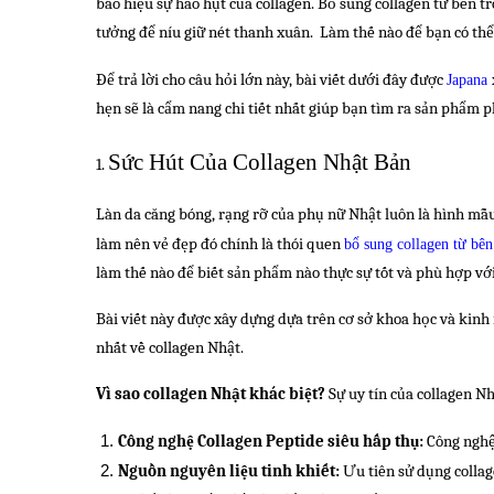
báo hiệu
sự hao hụt của collagen
. B
ổ sung collagen từ bên t
tưởng để níu giữ nét thanh xuân. Làm thế nào để bạn có thể
Để trả lời cho câu hỏi lớn này, bài viết dưới đây được
Japana
hẹn sẽ là cẩm nang chi tiết nhất giúp bạn tìm ra sản phẩm 
Sức Hút Của Collagen Nhật Bản
1.
Làn da căng bóng, rạng rỡ của phụ nữ Nhật luôn là hình mẫ
làm nên vẻ đẹp đó chính là thói quen
bổ sung collagen từ bên
làm thế nào để biết sản phẩm nào thực sự tốt và phù hợp vớ
Bài viết này được xây dựng dựa trên cơ sở khoa học và ki
nhất về collagen Nhật.
Vì sao collagen Nhật khác biệt?
Sự uy tín của collagen Nhậ
Công nghệ Collagen Peptide siêu hấp thụ:
 Công nghệ
Nguồn nguyên liệu tinh khiết:
 Ưu tiên sử dụng collag