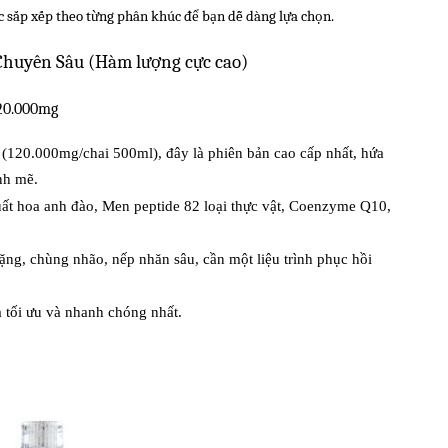
ợc sắp xếp theo từng phân khúc để bạn dễ dàng lựa chọn.
 Chuyên Sâu (Hàm lượng cực cao)
120.000mg
(120.000mg/chai 500ml), đây là phiên bản cao cấp nhất, hứa
nh mẽ.
uất hoa anh đào, Men peptide 82 loại thực vật, Coenzyme Q10,
ặng, chùng nhão, nếp nhăn sâu, cần một liệu trình phục hồi
 tối ưu và nhanh chóng nhất.