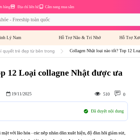
ơn hàng
Địa chỉ liên hệ
Cẩm nang mua sắm
inh Lý Nam
Hỗ Trợ Não & Trí Nhớ
Hỗ Trợ Xư
í quyết trẻ đẹp từ bên trong
Collagen Nhật loại nào tốt? Top 12 Lo
op 12 Loại collagne Nhật được ưa
19/11/2025
510
0
check_circle
Đã duyệt nội dung
 mặt với lão hóa - các nếp nhăn dần xuất hiện, độ đàn hồi giảm sút,