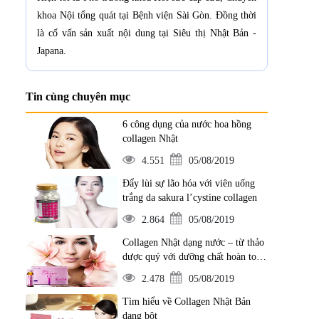
khoa Nội tổng quát tại Bệnh viện Sài Gòn. Đồng thời
là cố vấn sản xuất nội dung tại Siêu thị Nhật Bản -
Japana.
Tin cùng chuyên mục
6 công dụng của nước hoa hồng
collagen Nhật
4.551
05/08/2019
Đẩy lùi sự lão hóa với viên uống
trắng da sakura l’cystine collagen
2.864
05/08/2019
Collagen Nhật dạng nước – từ thảo
dược quý với dưỡng chất hoàn toàn
từ thiên nhiên
2.478
05/08/2019
 thu lên đến 90%.
Tìm hiểu về Collagen Nhật Bản
dạng bột