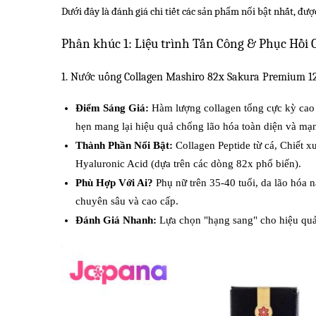
Dưới đây là đánh giá chi tiết các sản phẩm nổi bật nhất, đư
Phân khúc 1: Liệu trình Tấn Công & Phục Hồi
1. Nước uống Collagen Mashiro 82x Sakura Premium 
Điểm Sáng Giá:
Hàm lượng collagen tổng cực kỳ cao 
hẹn mang lại hiệu quả chống lão hóa toàn diện và mạ
Thành Phần Nổi Bật:
Collagen Peptide từ cá, Chiết x
Hyaluronic Acid (dựa trên các dòng 82x phổ biến).
Phù Hợp Với Ai?
Phụ nữ trên 35-40 tuổi, da lão hóa n
chuyên sâu và cao cấp.
Đánh Giá Nhanh:
Lựa chọn "hạng sang" cho hiệu quả