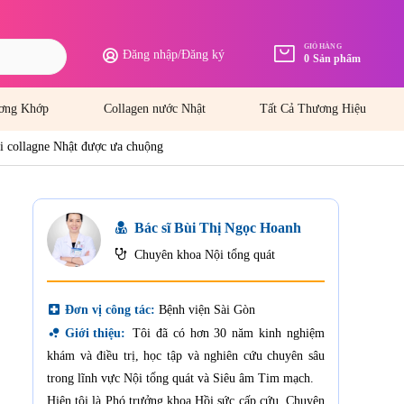
GIỎ HÀNG
Đăng nhập
/
Đăng ký
0
Sản phẩm
ơng Khớp
Collagen nước Nhật
Tất Cả Thương Hiệu
ại collagne Nhật được ưa chuộng
Bác sĩ Bùi Thị Ngọc Hoanh
Chuyên khoa Nội tổng quát
local_hospital
Đơn vị công tác:
Bệnh viện Sài Gòn
bubble_chart
Giới thiệu:
Tôi đã có hơn 30 năm kinh nghiệm
khám và điều trị, học tập và nghiên cứu chuyên sâu
trong lĩnh vực Nội tổng quát và Siêu âm Tim mạch.
Hiện tôi là Phó trưởng khoa Hồi sức cấp cứu, Chuyên