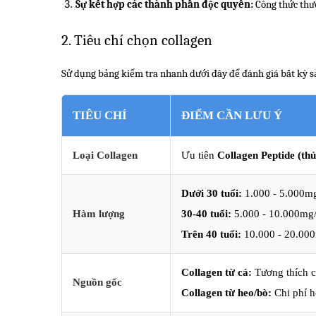
Sự kết hợp các thành phần độc quyền:
 Công thức thư
2. Tiêu chí chọn collagen
Sử dụng bảng kiểm tra nhanh dưới đây để đánh giá bất kỳ s
TIÊU CHÍ
ĐIỂM CẦN LƯU Ý
Loại Collagen
Ưu tiên
Collagen Peptide (th
Dưới 30 tuổi:
1.000 - 5.000mg
Hàm lượng
30-40 tuổi:
5.000 - 10.000mg/
Trên 40 tuổi:
10.000 - 20.00
Collagen từ cá:
Tương thích ca
Nguồn gốc
Collagen từ heo/bò:
Chi phí h