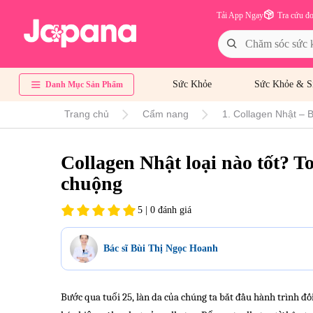
Tải App Ngay
Tra cứu đ
Sức Khỏe
Sức Khỏe & S
Danh Mục Sản Phẩm
Trang chủ
Cẩm nang
1. Collagen Nhật – B
Collagen Nhật loại nào tốt? T
chuộng
5 | 0 đánh giá
Bác sĩ Bùi Thị Ngọc Hoanh
Bước qua tuổi 25, làn da của chúng ta bắt đầu hành trình đối