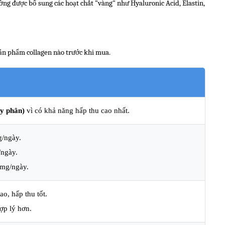
ờng được bổ sung các hoạt chất "vàng" như Hyaluronic Acid, Elastin, CoQ10
ản phẩm collagen nào trước khi mua.
ủy phân)
vì có khả năng hấp thu cao nhất.
/ngày.
ngày.
0mg/ngày.
o, hấp thu tốt.
ợp lý hơn.