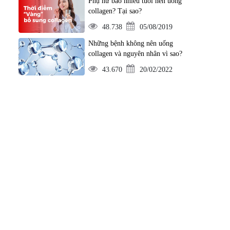
Phụ nữ bao nhiêu tuổi nên uống
collagen? Tại sao?
48.738
05/08/2019
Những bệnh không nên uống
collagen và nguyên nhân vì sao?
43.670
20/02/2022