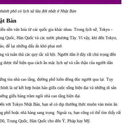
thành phố có lịch sử lâu đời nhất ở Nhật Bản
hật Bản
ều nền văn hóa từ các quốc gia khác nhau. Trong lịch sử, Tokyo -
rung Quốc, Hàn Quốc và các nước phương Tây. Vì vậy, khi đến Tokyo,
áo, để lại những dấu ấn khó phai mờ.
g và tuân thủ các quy tắc xã hội. Người dân ở đây rất chú trọng đến
ng được thể hiện qua cách ăn mặc lịch sự và cẩn thận của người dân
hững tòa nhà cao tầng, đường phố luôn đông đúc người qua lại. Tuy
hính là sự kết hợp hoàn hảo giữa cuộc sống hiện đại và những di sản
sững giữa hàng trăm ngôi nhà cao tầng hiện đại.
Đến với Tokyo Nhật Bản, bạn sẽ có dịp thưởng thức muôn vàn món ăn
g phố hoặc nhà hàng sang trọng. Ngoài ra, bạn cũng có thể tìm thấy rất
Ấn Độ, Trung Quốc, Hàn Quốc cho đến Ý, Pháp hay Mỹ.