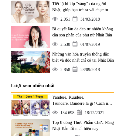
Tiết lộ bí kíp “vàng” của người
Nhật, giúp bạn trẻ ra vài chục tuổi
chỉ trong tích tắc
2.051
31/03/2018
Bí quyết làn da đẹp tự nhiên không
cần son phấn của phụ nữ Nhật Bản
2.530
01/07/2019
Những văn hóa truyền thống đặc
biệt và độc nhất chỉ có tại Nhật Bản
2.858
28/09/2018
Lượt xem nhiều nhất
Yandere, Kuudere,
Tsundere, Dandere là gì? Cách nhận
diện từng tính cách
134.698
18/12/2021
Top 8 dòng Thực Phẩm Chức Năng
Nhật Bản tốt nhất hiện nay