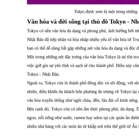
Tokyo được xem là một trong những 
Văn hóa và đời sống tại thủ đô Tokyo - N
Tokyo có nền văn hóa đa dạng và phong phú, ảnh hưởng bởi nhi
Nhật Bản đã tiếp nhận và hòa nhập nhiều yếu tố văn hóa từ T
bạn có thể dễ dàng bắt gặp những nét văn hóa đa dạng và độc đ
Một trong những nét đặc trưng của văn hóa Tokyo là sự tôn trọn
việc giữ gìn sự yên tĩnh và sạch sẽ cho thành phố. Điều này cũ
Tokyo - Nhật Bản.
Ngoài ra, Tokyo còn là thành phố đông đúc và sôi động, với n
nhiên, điều khiến du khách bốn phương ấn tượng về Tokyo lại c
văn hóa truyền thống như ngôi chùa, đền, lâu đài cổ kính sừng 
Bên cạnh đó, Tokyo còn có nền ẩm thực phong phú, đa dạng. 
ngon, nổi tiếng như sushi, ramen hay udon tại các quán ăn đườn
nhiều nhà hàng với các món ăn từ khắp nơi trên thế giới từ 