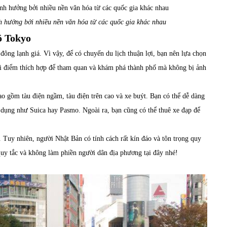
 hưởng bởi nhiều nền văn hóa từ các quốc gia khác nhau
đô Tokyo
ông lạnh giá. Vì vậy, để có chuyến du lịch thuận lợi, bạn nên lựa chọn
hời điểm thích hợp để tham quan và khám phá thành phố mà không bị ảnh
ao gồm tàu điện ngầm, tàu điện trên cao và xe buýt. Bạn có thể dễ dàng
 dụng như Suica hay Pasmo. Ngoài ra, bạn cũng có thể thuê xe đạp để
. Tuy nhiên, người Nhật Bản có tính cách rất kín đáo và tôn trọng quy
c quy tắc và không làm phiền người dân địa phương tại đây nhé!