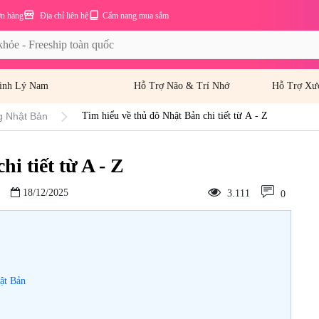
ơn hàng
Địa chỉ liên hệ
Cẩm nang mua sắm
inh Lý Nam
Hỗ Trợ Não & Trí Nhớ
Hỗ Trợ Xư
g Nhật Bản
Tìm hiểu về thủ đô Nhật Bản chi tiết từ A - Z
i tiết từ A - Z
18/12/2025
3.111
0
hật Bản