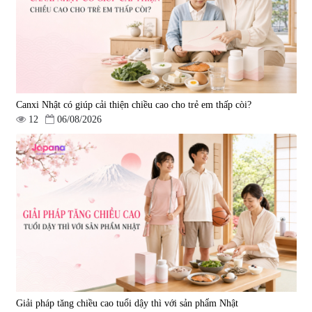
Canxi Nhật có giúp cải thiện chiều cao cho trẻ em thấp còi?
12
06/08/2026
Viên uống đông trùng hạ thảo hỗ
Combo 2 Viên uống tăng cường
trợ tăng cường sinh lực
sinh lực nam giới Smart Power
Tohchukasou Premium Yo
120 viên
|
33.654
|
32.649
Group 180 viên - Date 08/2027
2.500.000 đ
3.160.000 đ
Giải pháp tăng chiều cao tuổi dậy thì với sản phẩm Nhật