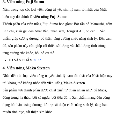
3. Viên uống Fuji Sumo
Nằm trong top các loại viên uống trị yếu sinh lý nam tốt nhất của Nhật
hiện nay đó chính là
viên uống Fuji Sumo
.
Thành phần của viên uống Fuji Sumo bao gồm: Bột rắn đỏ Mamushi, nấm
linh chi, kiến gai đen Nhật Bản, nhân sâm, Tongkat Ali, bọ cạp… Sản
phẩm giúp cường dương, bổ thận, tăng cường chức năng sinh lý. Bên cạnh
đó, sản phẩm này còn giúp cải thiện số lượng và chất lượng tinh trùng,
tăng cường sức khỏe, bồi bổ cơ thể.
ID SẢN PHẨM:
4072
4. Viên uống Maka Sixteen
Nhắc đến các loại viên uống trị yếu sinh lý nam tốt nhất của Nhật hiện nay
thì không thể không nhắc đến
viên uống Maka Sixteen
.
Sản phẩm với thành phần được chiết xuất từ thiên nhiên như: củ Maca,
đông trùng hạ thảo, bột cá ngựa, bột tiêu đỏ… Sản phẩm mang đến công
dụng bổ thận, tráng dương, hỗ trợ cải thiện chức năng sinh lý, tăng ham
muốn tình dục, cải thiện sức khỏe…