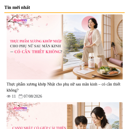
Tin mới nhất
Viên uống tăng cường sinh lực
Viên uống cải thiện nội tiết tố nữ
nam giới Smart Power 120 viên
Welson For Women Hàn Quốc
- Date 12/2026
60 viên
|
364.582
|
10.560
1.580.000 đ
739.350 đ
795.000 đ
7%
Thực phẩm xương khớp Nhật cho phụ nữ sau mãn kinh – có cần thiết
không?
11
07/08/2026
Viên uống hỗ trợ dưỡng thận và
Viên uống hỗ trợ tăng cường
sinh lý nam Waki Kidney &
sinh lý nam Testosterone Welson
Men`s 180 viên - Date 09/2027
For Men 60 viên
|
4.899
|
10.400
1.850.000 đ
739.350 đ
795.000 đ