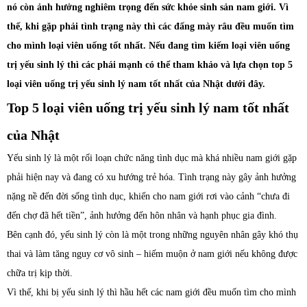
nó còn ảnh hưởng nghiêm trọng đến sức khỏe sinh sản nam giới. Vì
thế, khi gặp phải tình trạng này thì các đấng mày râu đều muốn tìm
cho mình loại viên uống tốt nhất. Nếu đang tìm kiếm loại viên uống
trị yếu sinh lý thì các phái mạnh có thể tham khảo và lựa chọn top 5
loại viên uống trị yếu sinh lý nam tốt nhất của Nhật dưới đây.
Top 5 loại viên uống trị yếu sinh lý nam tốt nhất
của Nhật
Yếu sinh lý là một rối loạn chức năng tình dục mà khá nhiều nam giới gặp
phải hiện nay và đang có xu hướng trẻ hóa. Tình trạng này gây ảnh hưởng
nặng nề đến đời sống tình dục, khiến cho nam giới rơi vào cảnh “chưa đi
đến chợ đã hết tiền”, ảnh hưởng đến hôn nhân và hạnh phục gia đình.
Bên cạnh đó, yếu sinh lý còn là một trong những nguyên nhân gây khó thụ
thai và làm tăng nguy cơ vô sinh – hiếm muộn ở nam giới nếu không được
chữa trị kịp thời.
Vì thế, khi bị yếu sinh lý thì hầu hết các nam giới đều muốn tìm cho mình