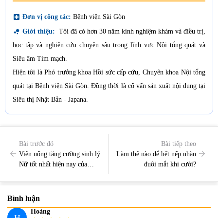
local_hospital
Đơn vị công tác:
Bệnh viện Sài Gòn
bubble_chart
Giới thiệu:
Tôi đã có hơn 30 năm kinh nghiệm khám và điều trị,
học tập và nghiên cứu chuyên sâu trong lĩnh vực Nội tổng quát và
Siêu âm Tim mạch.
Hiện tôi là Phó trưởng khoa Hồi sức cấp cứu, Chuyên khoa Nội tổng
quát tại Bệnh viện Sài Gòn. Đồng thời là cố vấn sản xuất nội dung tại
Siêu thị Nhật Bản - Japana.
Bài trước đó
Bài tiếp theo
Viên uống tăng cường sinh lý
Làm thế nào để hết nếp nhăn
Nữ tốt nhất hiện nay của
đuôi mắt khi cười?
Nhật Bản
Bình luận
Hoàng