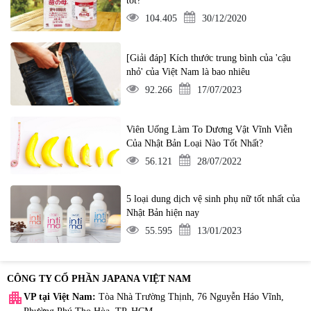
tốt?
104.405
30/12/2020
[Giải đáp] Kích thước trung bình của 'cậu
nhỏ' của Việt Nam là bao nhiêu
92.266
17/07/2023
Viên Uống Làm To Dương Vật Vĩnh Viễn
Của Nhật Bản Loại Nào Tốt Nhất?
56.121
28/07/2022
5 loại dung dịch vệ sinh phụ nữ tốt nhất của
Nhật Bản hiện nay
55.595
13/01/2023
CÔNG TY CỔ PHẦN JAPANA VIỆT NAM
apartment
VP tại Việt Nam:
Tòa Nhà Trường Thịnh, 76 Nguyễn Háo Vĩnh,