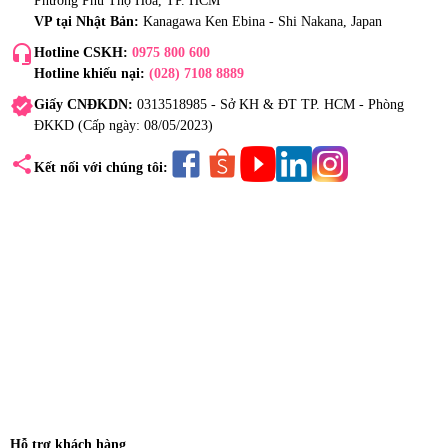
Phường Phú Thọ Hòa, TP. HCM
VP tại Nhật Bản:
Kanagawa Ken Ebina - Shi Nakana, Japan
headset_mic
Hotline CSKH:
0975 800 600
Hotline khiếu nại:
(028) 7108 8889
verified
Giấy CNĐKDN:
0313518985 - Sở KH & ĐT TP. HCM - Phòng
ĐKKD (Cấp ngày: 08/05/2023)
share
Kết nối với chúng tôi:
Hỗ trợ khách hàng