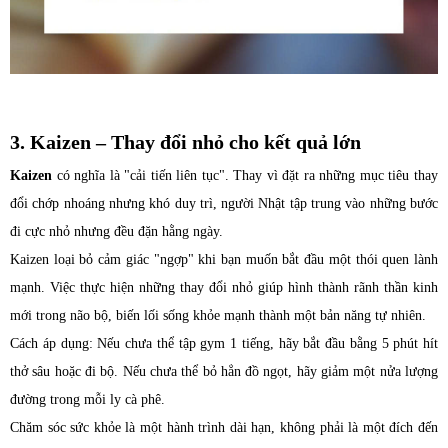
3. Kaizen – Thay đổi nhỏ cho kết quả lớn
Kaizen
có nghĩa là "cải tiến liên tục". Thay vì đặt ra những mục tiêu thay
đổi chớp nhoáng nhưng khó duy trì, người Nhật tập trung vào những bước
đi cực nhỏ nhưng đều đặn hằng ngày.
Kaizen loại bỏ cảm giác "ngợp" khi bạn muốn bắt đầu một thói quen lành
mạnh. Việc thực hiện những thay đổi nhỏ giúp hình thành rãnh thần kinh
mới trong não bộ, biến lối sống khỏe mạnh thành một bản năng tự nhiên.
Cách áp dụng: Nếu chưa thể tập gym 1 tiếng, hãy bắt đầu bằng 5 phút hít
thở sâu hoặc đi bộ. Nếu chưa thể bỏ hẳn đồ ngọt, hãy giảm một nửa lượng
đường trong mỗi ly cà phê.
Chăm sóc sức khỏe là một hành trình dài hạn, không phải là một đích đến