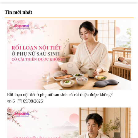
Tin mới nhất
Viên uống bổ gan Ribeto Shoji
Viên uống hỗ trợ giải độc và
Hepaclean 60 viên
phục hồi chức năng gan Biken
Liver Ex 120 viên - Date
|
543.205
|
0
07/2027
690.000 đ
1.390.000 đ
Rối loạn nội tiết ở phụ nữ sau sinh có cải thiện được không?
6
09/08/2026
Viên uống hỗ trợ tim mạch AFC
Viên uống tăng cường miễn dịch
Rich Coenzyme Q10 - 120 viên
Ribeto Shoji Fukujyusen 180
viên
|
2.546
|
32.160