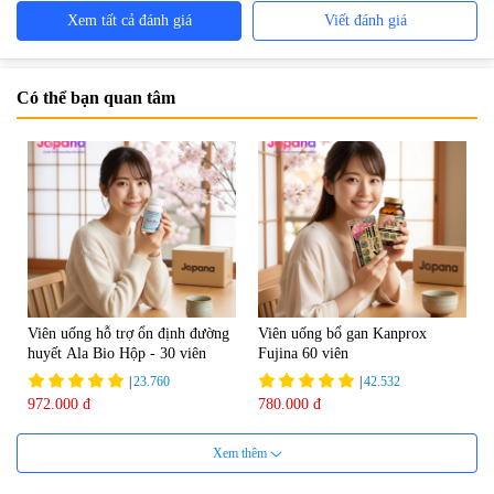
Xem tất cả đánh giá
Viết đánh giá
Có thể bạn quan tâm
Viên uống hỗ trợ ổn định đường
Viên uống bổ gan Kanprox
huyết Ala Bio Hộp - 30 viên
Fujina 60 viên
|
23.760
|
42.532
972.000 đ
780.000 đ
Xem thêm