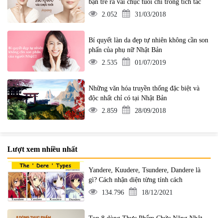
bạn trẻ ra vài chục tuổi chỉ trong tích tắc
2.052
31/03/2018
Bí quyết làn da đẹp tự nhiên không cần son
phấn của phụ nữ Nhật Bản
2.535
01/07/2019
Những văn hóa truyền thống đặc biệt và
độc nhất chỉ có tại Nhật Bản
2.859
28/09/2018
Lượt xem nhiều nhất
Yandere, Kuudere, Tsundere, Dandere là
gì? Cách nhận diện từng tính cách
134.796
18/12/2021