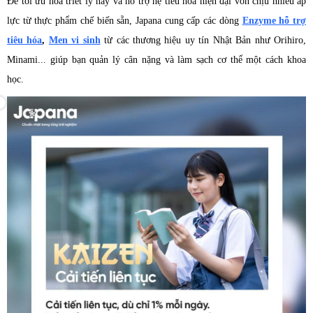
Để tối ưu hóa triết lý này và hỗ trợ hệ tiêu hóa hiện đại vốn chịu nhiều áp
lực từ thực phẩm chế biến sẵn, Japana cung cấp các dòng
Enzyme hỗ trợ
tiêu hóa
,
Men vi sinh
từ các thương hiệu uy tín Nhật Bản như Orihiro,
Minami... giúp bạn quản lý cân nặng và làm sạch cơ thể một cách khoa
học.