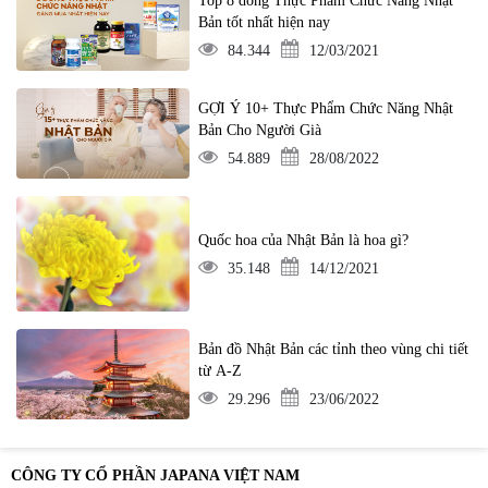
Top 8 dòng Thực Phẩm Chức Năng Nhật
Bản tốt nhất hiện nay
84.344
12/03/2021
GỢI Ý 10+ Thực Phẩm Chức Năng Nhật
Bản Cho Người Già
54.889
28/08/2022
Quốc hoa của Nhật Bản là hoa gì?
35.148
14/12/2021
Bản đồ Nhật Bản các tỉnh theo vùng chi tiết
từ A-Z
29.296
23/06/2022
CÔNG TY CỔ PHẦN JAPANA VIỆT NAM