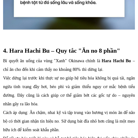
4. Hara Hachi Bu – Quy tắc "Ăn no 8 phần"
Bí quyết ăn uống của vùng "Xanh" Okinawa chính là
Hara Hachi Bu
–
chỉ ăn cho đến khi cảm thấy no khoảng 80% thì dừng lại.
Việc dừng lại trước khi thực sự no giúp hệ tiêu hóa không bị quá tải, ngăn
ngừa tình trạng đầy hơi, béo phì và giảm thiểu nguy cơ mắc bệnh tiểu
đường. Đây cũng là cách giúp cơ thể giảm bớt các gốc tự do – nguyên
nhân gây ra lão hóa.
Cách áp dụng: Ăn chậm, nhai kỹ và tập trung vào hương vị món ăn để não
bộ có thời gian nhận tín hiệu no. Sử dụng bát đĩa nhỏ hơn cũng là một mẹo
hữu ích để kiểm soát khẩu phần.