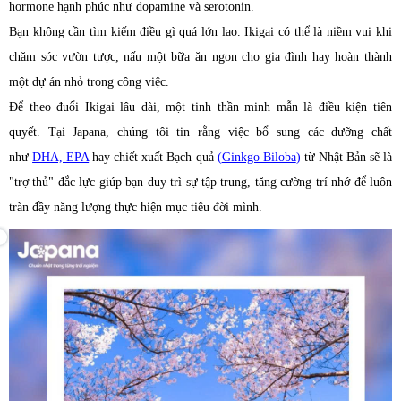
hormone hạnh phúc như dopamine và serotonin.
Bạn không cần tìm kiếm điều gì quá lớn lao. Ikigai có thể là niềm vui khi
chăm sóc vườn tược, nấu một bữa ăn ngon cho gia đình hay hoàn thành
một dự án nhỏ trong công việc.
Để theo đuổi Ikigai lâu dài, một tinh thần minh mẫn là điều kiện tiên
quyết. Tại Japana, chúng tôi tin rằng việc bổ sung các dưỡng chất
như
DHA, EPA
hay chiết xuất Bạch quả
(
Ginkgo Biloba
)
từ Nhật Bản sẽ là
"trợ thủ" đắc lực giúp bạn duy trì sự tập trung, tăng cường trí nhớ để luôn
tràn đầy năng lượng thực hiện mục tiêu đời mình.