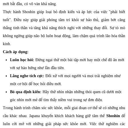
mới bắt đầu, có vô vàn khả năng.
Thực hành Shoshin giúp loại bỏ định kiến và áp lực của việc "phải biết
tuốt". Điều này giúp giải phóng tâm trí khỏi sự bảo thủ, giảm bớt căng
thẳng tinh thần và tăng khả năng thích nghi với những thay đổi. Sự tò mò
không ngừng giúp não bộ luôn hoạt động, làm chậm quá trình lão hóa thần
kinh.
Cách áp dụng:
Luôn học hỏi:
Đừng ngại thử một bài tập mới hay một chế độ ăn mới
với sự hào hứng như lần đầu tiên.
Lắng nghe tích cực:
Đối xử với mọi người và mọi trải nghiệm như
một cơ hội để học hỏi điều mới.
Bỏ qua định kiến:
Hãy thử nhìn nhận những thói quen cũ dưới một
góc nhìn mới mẻ để tìm thấy niềm vui trong sự đơn điệu.
Trong hành trình chăm sóc sức khỏe, mỗi giai đoạn cơ thể sẽ có những nhu
cầu khác nhau. Japana khuyến khích khách hàng giữ tâm thế
Shoshin
để
luôn cởi mở với những giải pháp sức khỏe mới. Việc thử nghiệm các