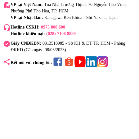
apartment
VP tại Việt Nam:
Tòa Nhà Trường Thịnh, 76 Nguyễn Háo Vĩnh,
Phường Phú Thọ Hòa, TP. HCM
VP tại Nhật Bản:
Kanagawa Ken Ebina - Shi Nakana, Japan
headset_mic
Hotline CSKH:
0975 800 600
Hotline khiếu nại:
(028) 7108 8889
verified
Giấy CNĐKDN:
0313518985 - Sở KH & ĐT TP. HCM - Phòng
ĐKKD (Cấp ngày: 08/05/2023)
share
Kết nối với chúng tôi: