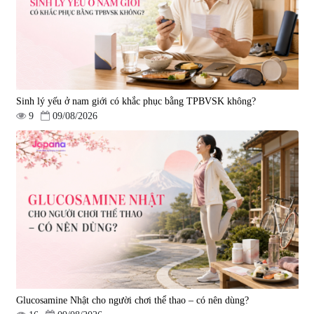
2.890.000 đ
9.850.000 đ
Sinh lý yếu ở nam giới có khắc phục bằng TPBVSK không?
9
09/08/2026
Viên uống hỗ trợ tăng cường
Viên uống hỗ trợ điều trị ung thư
sinh lý nam Fujina Monster Shot
Fucoidan Okinawa Kanehide Bio
150 viên
EX 323mg - 150 viên
|
12.480
|
790.621
880.000 đ
4.473.500 đ
Glucosamine Nhật cho người chơi thể thao – có nên dùng?