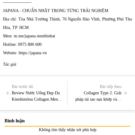
-------------------
JAPANA - CHUẨN NHẬT TRONG TỪNG TRẢI NGHIỆM
Địa chỉ: Tòa Nhà Trường Thịnh, 76 Nguyễn Háo Vĩnh, Phường Phú Thọ
Hòa, TP. HCM
Mess: m.me/japana.sieuthinhat
Hotline: 0975 800 600
Website: https://japana.vn
Tác giả:
Bài trước đó
Bài tiếp theo
Review Nước Uống Đẹp Da
Collagen Type 2: Giải
Kinohimitsu Collagen Men
pháp tái tạo sụn khớp và bí
Dành Cho Nam
quyết từ Nhật Bản
Bình luận
Không tìm thấy nhận xét phù hợp