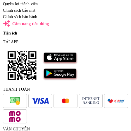
Quyền lợi thành viên
Chính sách bảo mật
Chính sách bảo hành
auto_awesome
Cẩm nang tiêu dùng
Tiện ích
TẢI APP
THANH TOÁN
VẬN CHUYỂN