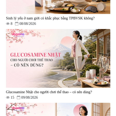
Sinh lý yếu ở nam giới có khắc phục bằng TPBVSK không?
8
08/08/2026
Viên uống hỗ trợ tim mạch AFC
Viên uống tăng cường miễn dịch
Rich Coenzyme Q10 - 120 viên
Ribeto Shoji Fukujyusen 180
viên
|
2.546
|
32.160
2.890.000 đ
9.850.000 đ
Glucosamine Nhật cho người chơi thể thao – có nên dùng?
15
09/08/2026
Viên uống hỗ trợ tăng cường
Viên uống hỗ trợ điều trị ung thư
sinh lý nam Fujina Monster Shot
Fucoidan Okinawa Kanehide Bio