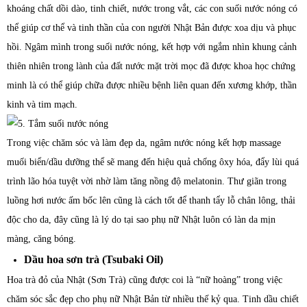
khoáng chất dồi dào, tinh chiết, nước trong vắt, các con suối nước nóng có
thể giúp cơ thể và tinh thần của con người Nhật Bản được xoa dịu và phục
hồi. Ngâm mình trong suối nước nóng, kết hợp với ngắm nhìn khung cảnh
thiên nhiên trong lành của đất nước mặt trời mọc đã được khoa học chứng
minh là có thể giúp chữa được nhiều bệnh liên quan đến xương khớp, thần
kinh và tim mạch.
Trong việc chăm sóc và làm đẹp da, ngâm nước nóng kết hợp massage
muối biển/dầu dưỡng thể sẽ mang đến hiệu quả chống ôxy hóa, đẩy lùi quá
trình lão hóa tuyệt vời nhờ làm tăng nồng độ melatonin. Thư giãn trong
luồng hơi nước ấm bốc lên cũng là cách tốt để thanh tẩy lỗ chân lông, thải
độc cho da, đây cũng là lý do tại sao phụ nữ Nhật luôn có làn da mịn
màng, căng bóng.
Dầu hoa sơn trà (Tsubaki Oil)
Hoa trà đỏ của Nhật (Sơn Trà) cũng được coi là “nữ hoàng” trong việc
chăm sóc sắc đẹp cho phụ nữ Nhật Bản từ nhiều thế kỷ qua. Tinh dầu chiết