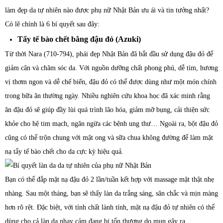
làm đẹp da tự nhiên nào được phụ nữ Nhật Bản ưu ái và tin tưởng nhất?
Có lẽ chính là 6 bí quyết sau đây:
Tẩy tế bào chết bằng đậu đỏ (Azuki)
Từ thời Nara (710-794), phái đẹp Nhật Bản đã bắt đầu sử dụng đậu đỏ để
giảm cân và chăm sóc da. Với nguồn dưỡng chất phong phú, dễ tìm, hương
vị thơm ngon và dễ chế biến, đậu đỏ có thể được dùng như một món chính
trong bữa ăn thường ngày. Nhiều nghiên cứu khoa học đã xác minh rằng
ăn đậu đỏ sẽ giúp đầy lùi quá trình lão hóa, giảm mỡ bụng, cải thiện sức
khỏe cho hệ tim mạch, ngăn ngừa các bệnh ung thư… Ngoài ra, bột đậu đỏ
cũng có thể trộn chung với mật ong và sữa chua không đường để làm mặt
nạ tẩy tế bào chết cho da cực kỳ hiệu quả.
Bạn có thể đắp mặt nạ đậu đỏ 2 lần/tuần kết hợp với massage mặt thật nhẹ
nhàng. Sau một tháng, bạn sẽ thấy làn da trắng sáng, săn chắc và mịn màng
hơn rõ rệt. Đặc biệt, với tính chất lành tính, mặt nạ đậu đỏ tự nhiên có thể
dùng cho cả làn da nhạy cảm đang bị tổn thương do mụn gây ra.