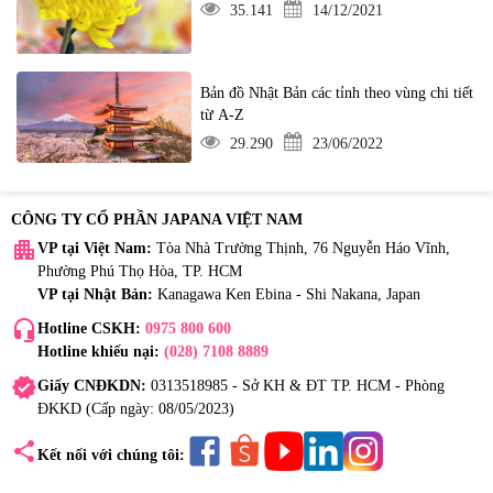
35.141
14/12/2021
Bản đồ Nhật Bản các tỉnh theo vùng chi tiết
từ A-Z
29.290
23/06/2022
CÔNG TY CỔ PHẦN JAPANA VIỆT NAM
apartment
VP tại Việt Nam:
Tòa Nhà Trường Thịnh, 76 Nguyễn Háo Vĩnh,
Phường Phú Thọ Hòa, TP. HCM
VP tại Nhật Bản:
Kanagawa Ken Ebina - Shi Nakana, Japan
headset_mic
Hotline CSKH:
0975 800 600
Hotline khiếu nại:
(028) 7108 8889
verified
Giấy CNĐKDN:
0313518985 - Sở KH & ĐT TP. HCM - Phòng
ĐKKD (Cấp ngày: 08/05/2023)
share
Kết nối với chúng tôi: