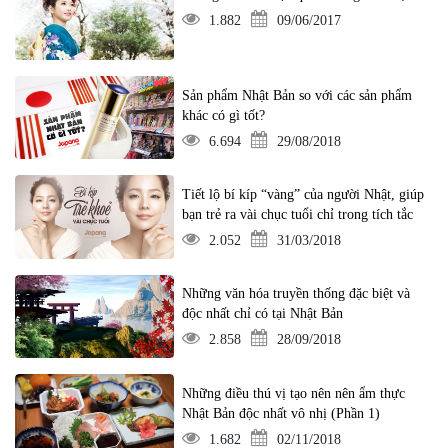
1.882
09/06/2017
Sản phẩm Nhật Bản so với các sản phẩm
khác có gì tốt?
6.694
29/08/2018
Tiết lộ bí kíp “vàng” của người Nhật, giúp
bạn trẻ ra vài chục tuổi chỉ trong tích tắc
2.052
31/03/2018
Những văn hóa truyền thống đặc biệt và
độc nhất chỉ có tại Nhật Bản
2.858
28/09/2018
Những điều thú vị tạo nên nên ẩm thực
Nhật Bản độc nhất vô nhị (Phần 1)
1.682
02/11/2018