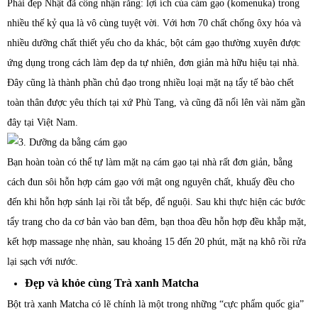
Phái đẹp Nhật đã công nhận rằng: lợi ích của cám gạo (komenuka) trong
nhiều thế kỷ qua là vô cùng tuyệt vời. Với hơn 70 chất chống ôxy hóa và
nhiều dưỡng chất thiết yếu cho da khác, bột cám gạo thường xuyên được
ứng dụng trong cách làm đẹp da tự nhiên, đơn giản mà hữu hiệu tại nhà.
Đây cũng là thành phần chủ đạo trong nhiều loại mặt nạ tẩy tế bào chết
toàn thân được yêu thích tại xứ Phù Tang, và cũng đã nổi lên vài năm gần
đây tại Việt Nam.
Bạn hoàn toàn có thể tự làm mặt nạ cám gạo tại nhà rất đơn giản, bằng
cách đun sôi hỗn hợp cám gạo với mật ong nguyên chất, khuấy đều cho
đến khi hỗn hợp sánh lại rồi tắt bếp, để nguội. Sau khi thực hiện các bước
tẩy trang cho da cơ bản vào ban đêm, bạn thoa đều hỗn hợp đều khắp mặt,
kết hợp massage nhẹ nhàn, sau khoảng 15 đến 20 phút, mặt nạ khô rồi rửa
lại sạch với nước.
Đẹp và khỏe cùng Trà xanh Matcha
Bột trà xanh Matcha có lẽ chính là một trong những “cực phẩm quốc gia”