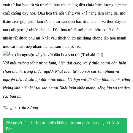
xuất từ hạt hoa trà và từ cánh hoa của chúng đều chứa hàm lượng cực cao
chất chống ôxy hóa. Dầu hoa trà nổi tiếng với khả năng làm sáng da, mờ
thâm sẹo, góp phần làm ức chế sự sản sinh hắc tố melanin và thúc đẩy tái
tạo collagen tự nhiên cho da. Dầu hoa trà là mỹ phẩm hữu cơ từ thiên
nhiên rất được phụ nữ Nhật yêu thích vì có tác dụng chống lão hóa mạnh
mẽ, cải thiện nếp nhăn, làn da sạm màu rõ rệt.
Với môi trường sống trong lành, hiện đại cùng với ý thức người dân luôn
chân thành, trung thực, người Nhật luôn tự hào với các sản phẩm và
nguyên liệu có sẵn tại đất nước mình, kết hợp với lối sống lành mạnh, cũng
không khó hiểu khi tại sao người Nhật luôn khỏe mạnh, sống lâu và trẻ đẹp
các bạn nhỉ.
Tác giả: Trần Sương
#Bí quyết làn da đẹp tự nhiên không cần son phấn của phụ nữ Nhật
Bản