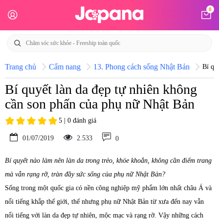
0
Trang chủ
Cẩm nang
13. Phong cách sống Nhật Bản
Bí qu
Bí quyết làn da đẹp tự nhiên không
cần son phấn của phụ nữ Nhật Bản
5 | 0 đánh giá
01/07/2019
2.533
0
Bí quyết nào làm nên làn da trong trẻo, khỏe khoắn, không cần điểm trang
mà vẫn rạng rỡ, tràn đầy sức sống của phụ nữ Nhật Bản?
Sống trong một quốc gia có nền công nghiệp mỹ phẩm lớn nhất châu Á và
nổi tiếng khắp thế giới, thế nhưng phụ nữ Nhật Bản từ xưa đến nay vẫn
nổi tiếng với làn da đẹp tự nhiên, mộc mạc và rạng rỡ. Vậy những cách