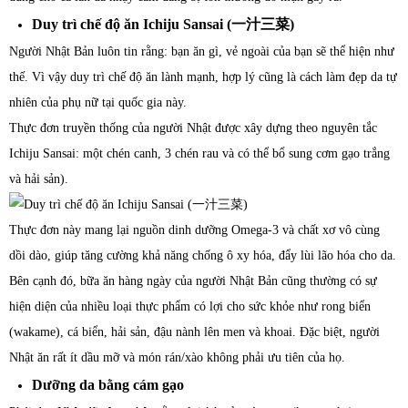
Duy trì chế độ ăn Ichiju Sansai (
一汁三菜
)
Người Nhật Bản luôn tin rằng: bạn ăn gì, vẻ ngoài của bạn sẽ thể hiện như
thế. Vì vậy duy trì chế độ ăn lành mạnh, hợp lý cũng là cách làm đẹp da tự
nhiên của phụ nữ tại quốc gia này.
Thực đơn truyền thống của người Nhật được xây dựng theo nguyên tắc
Ichiju Sansai: một chén canh, 3 chén rau và có thể bổ sung cơm gạo trắng
và hải sản).
Thực đơn này mang lại nguồn dinh dưỡng Omega-3 và chất xơ vô cùng
dồi dào, giúp tăng cường khả năng chống ô xy hóa, đẩy lùi lão hóa cho da.
Bên cạnh đó, bữa ăn hàng ngày của người Nhật Bản cũng thường có sự
hiện diện của nhiều loại thực phẩm có lợi cho sức khỏe như rong biển
(wakame), cá biển, hải sản, đậu nành lên men và khoai. Đặc biệt, người
Nhật ăn rất ít dầu mỡ và món rán/xào không phải ưu tiên của họ.
Dưỡng da bằng cám gạo