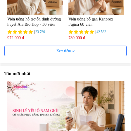
Viên uống hỗ trợ ổn định đường
Viên uống bổ gan Kanprox
huyết Ala Bio Hộp - 30 viên
Fujina 60 viên
|
23.760
|
42.532
972.000 đ
780.000 đ
Xem thêm
Tin mới nhất
Viên uống bổ gan Ribeto Shoji
Viên uống hỗ trợ giải độc và
Hepaclean 60 viên
phục hồi chức năng gan Biken
Liver Ex 120 viên - Date
|
543.205
|
0
07/2027
690.000 đ
1.390.000 đ