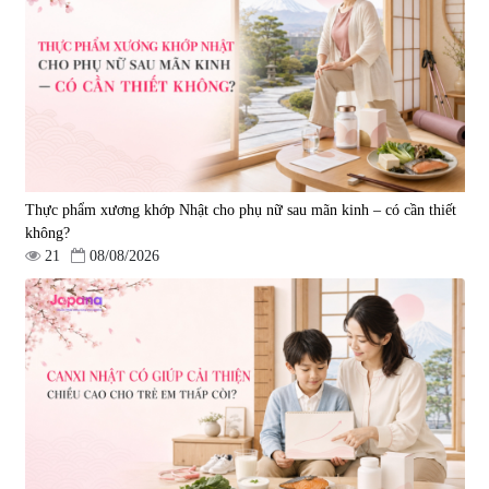
150 viên
EX 323mg - 150 viên
|
12.480
|
790.621
880.000 đ
4.473.500 đ
Thực phẩm xương khớp Nhật cho phụ nữ sau mãn kinh – có cần thiết
không?
21
08/08/2026