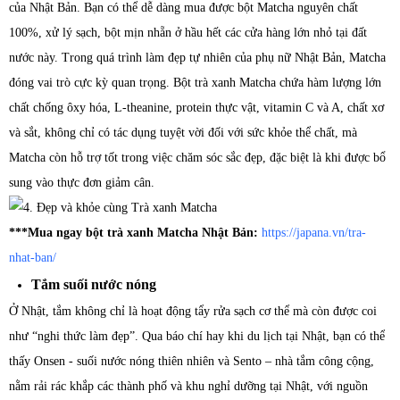
của Nhật Bản. Bạn có thể dễ dàng mua được bột Matcha nguyên chất
100%, xử lý sạch, bột mịn nhẵn ở hầu hết các cửa hàng lớn nhỏ tại đất
nước này. Trong quá trình làm đẹp tự nhiên của phụ nữ Nhật Bản, Matcha
đóng vai trò cực kỳ quan trọng. Bột trà xanh Matcha chứa hàm lượng lớn
chất chống ôxy hóa, L-theanine, protein thực vật, vitamin C và A, chất xơ
và sắt, không chỉ có tác dụng tuyệt vời đối với sức khỏe thể chất, mà
Matcha còn hỗ trợ tốt trong việc chăm sóc sắc đẹp, đặc biệt là khi được bổ
sung vào thực đơn giảm cân.
***Mua ngay bột trà xanh Matcha Nhật Bản:
https://japana.vn/tra-
nhat-ban/
Tắm suối nước nóng
Ở Nhật, tắm không chỉ là hoạt động tẩy rửa sạch cơ thể mà còn được coi
như “nghi thức làm đẹp”. Qua báo chí hay khi du lịch tại Nhật, bạn có thể
thấy Onsen - suối nước nóng thiên nhiên và Sento – nhà tắm công cộng,
nằm rải rác khắp các thành phố và khu nghỉ dưỡng tại Nhật, với nguồn