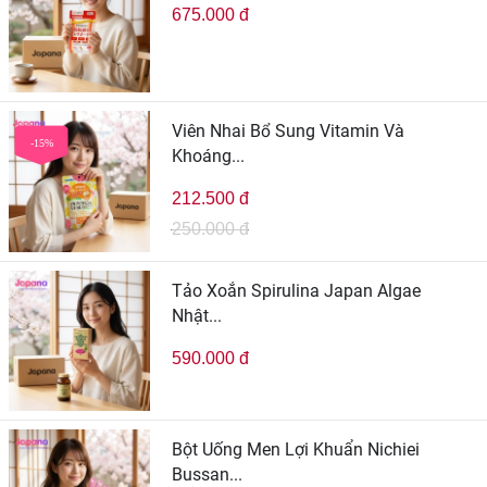
675.000 đ
Viên Nhai Bổ Sung Vitamin Và
-15%
Khoáng...
212.500 đ
250.000 đ
Tảo Xoắn Spirulina Japan Algae
Nhật...
590.000 đ
Bột Uống Men Lợi Khuẩn Nichiei
Bussan...