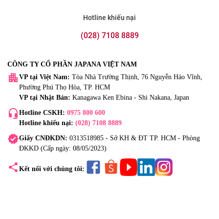
Hotline khiếu nại
(028) 7108 8889
CÔNG TY CỔ PHẦN JAPANA VIỆT NAM
apartment
VP tại Việt Nam:
Tòa Nhà Trường Thịnh, 76 Nguyễn Háo Vĩnh,
Phường Phú Thọ Hòa, TP. HCM
VP tại Nhật Bản:
Kanagawa Ken Ebina - Shi Nakana, Japan
headset_mic
Hotline CSKH:
0975 800 600
Hotline khiếu nại:
(028) 7108 8889
verified
Giấy CNĐKDN:
0313518985 - Sở KH & ĐT TP. HCM - Phòng
ĐKKD (Cấp ngày: 08/05/2023)
share
Kết nối với chúng tôi: