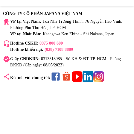
CÔNG TY CỔ PHẦN JAPANA VIỆT NAM
apartment
VP tại Việt Nam:
Tòa Nhà Trường Thịnh, 76 Nguyễn Háo Vĩnh,
Phường Phú Thọ Hòa, TP. HCM
VP tại Nhật Bản:
Kanagawa Ken Ebina - Shi Nakana, Japan
headset_mic
Hotline CSKH:
0975 800 600
Hotline khiếu nại:
(028) 7108 8889
verified
Giấy CNĐKDN:
0313518985 - Sở KH & ĐT TP. HCM - Phòng
ĐKKD (Cấp ngày: 08/05/2023)
share
Kết nối với chúng tôi: