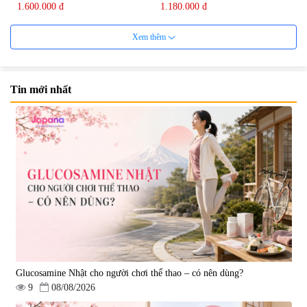
1.600.000 đ
1.180.000 đ
Xem thêm
Tin mới nhất
Viên uống hỗ trợ Gout Ribeto
Viên uống hỗ trợ xương khớp
Shoji The Goutto 150 viên
Kendai Glucosamine Hộp 180
viên
|
73.520
|
9.280
1.500.000 đ
690.000 đ
Glucosamine Nhật cho người chơi thể thao – có nên dùng?
9
08/08/2026