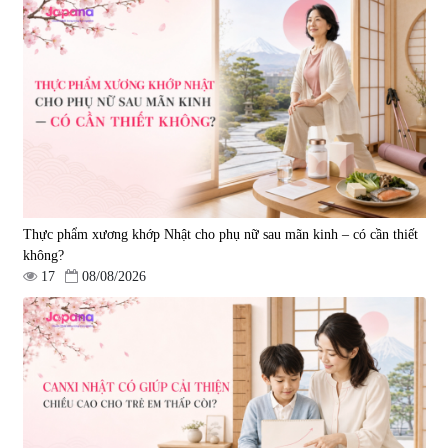
Viên uống hỗ trợ xương khớp
Viên uống hỗ trợ xương khớp
Super Glucosamine DX Hokoen
Yoro Factory Kyoto Has 50EX
300 viên
Plus 30 viên
|
456
|
0
980.000 đ
2.380.000 đ
Thực phẩm xương khớp Nhật cho phụ nữ sau mãn kinh – có cần thiết
không?
17
08/08/2026