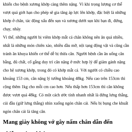
khiến cho bệnh xương khớp càng thêm nặng. Vì khi trọng lượng cơ thể
vượt quá giới hạn cho phép sẽ gia tăng áp lực lên khớp, đặc biệt là những
khớp ở chân, tác động xấu đến sụn và xương dưới sụn khi bạn đi, đứng,
chạy, nhảy.
Vì thế, những người bị viêm khớp mắt cá chân không nên ăn quá nhiều,
nhất là những món chiên xào, nhiều dầu mỡ, nội tạng động vật và cũng cần
tránh ăn khuya khiến cơ thể dễ bị thừa cân. Người bệnh cần ăn uống cân
bằng, đủ chất, cố gắng duy trì cân nặng ở mức hợp lý để giảm gánh nặng
cho hệ xương khớp, trong đó có khớp mắt cá. Với người có chiều cao
khoảng 153 cm, cân nặng lý tưởng khoảng 48kg. Nếu cao trên 153cm thì
cộng thêm 1kg cho mỗi cm cao hơn. Nếu thấp hơn 153cm thì cân không
được vượt quá 48kg. Có một cách ước tính nhanh nhất là đứng lưng thẳng,
cúi đầu (giữ lưng thẳng) nhìn xuống ngón chân cái. Nếu bị bụng che khuất
ngón chân cái là tăng cân.
Mang giày không vớ gây nấm chân dẫn đến