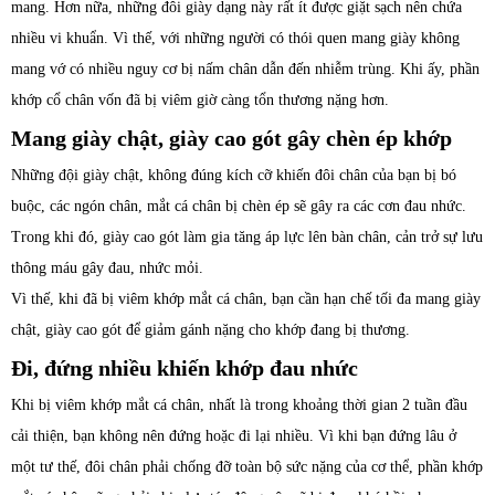
mang. Hơn nữa, những đôi giày dạng này rất ít được giặt sạch nên chứa
nhiều vi khuẩn. Vì thế, với những người có thói quen mang giày không
mang vớ có nhiều nguy cơ bị nấm chân dẫn đến nhiễm trùng. Khi ấy, phần
khớp cổ chân vốn đã bị viêm giờ càng tổn thương nặng hơn.
Mang giày chật, giày cao gót gây chèn ép khớp
Những đội giày chật, không đúng kích cỡ khiến đôi chân của bạn bị bó
buộc, các ngón chân, mắt cá chân bị chèn ép sẽ gây ra các cơn đau nhức.
Trong khi đó, giày cao gót làm gia tăng áp lực lên bàn chân, cản trở sự lưu
thông máu gây đau, nhức mỏi.
Vì thế, khi đã bị viêm khớp mắt cá chân, bạn cần hạn chế tối đa mang giày
chật, giày cao gót để giảm gánh nặng cho khớp đang bị thương.
Đi, đứng nhiều khiến khớp đau nhức
Khi bị viêm khớp mắt cá chân, nhất là trong khoảng thời gian 2 tuần đầu
cải thiện, bạn không nên đứng hoặc đi lại nhiều. Vì khi bạn đứng lâu ở
một tư thế, đôi chân phải chống đỡ toàn bộ sức nặng của cơ thể, phần khớp