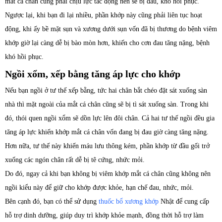
mắt cá chân cũng phải chịu lực tác động nên sẽ bị đau, khó hồi phục.
Ngược lại, khi bạn đi lại nhiều, phần khớp này cũng phải liên tục hoạt
động, khi ấy bề mặt sụn và xương dưới sụn vốn đã bị thương do bệnh viêm
khớp giờ lại càng dễ bị bào mòn hơn, khiến cho cơn đau tăng nặng, bệnh
khó hồi phục.
Ngồi xổm, xếp bằng tăng áp lực cho khớp
Nếu bạn ngồi ở tư thế xếp bằng, tức hai chân bắt chéo đặt sát xuống sàn
nhà thì mặt ngoài của mắt cá chân cũng sẽ bị tì sát xuống sàn. Trong khi
đó, thói quen ngồi xổm sẽ dồn lực lên đôi chân. Cả hai tư thế ngồi đều gia
tăng áp lực khiến khớp mắt cá chân vốn đang bị đau giờ càng tăng nặng.
Hơn nữa, tư thế này khiến máu lưu thông kém, phần khớp từ đầu gối trở
xuống các ngón chân rất dễ bị tê cứng, nhức mỏi.
Do đó, ngay cả khi bạn không bị viêm khớp mắt cá chân cũng không nên
ngồi kiểu này để giữ cho khớp được khỏe, hạn chế đau, nhức, mỏi.
Bên cạnh đó, bạn có thể sử dụng
thuốc bổ xương khớp
Nhật để cung cấp
hỗ trợ dinh dưỡng, giúp duy trì khớp khỏe mạnh, đồng thời hỗ trợ làm