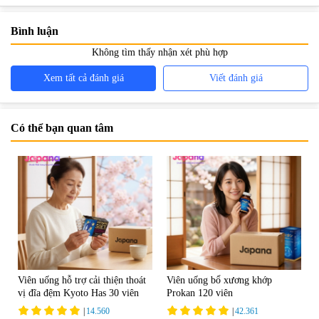
Bình luận
Không tìm thấy nhận xét phù hợp
Xem tất cả đánh giá
Viết đánh giá
Có thể bạn quan tâm
Viên uống hỗ trợ cải thiện thoát
Viên uống bổ xương khớp
vị đĩa đệm Kyoto Has 30 viên
Prokan 120 viên
|
14.560
|
42.361