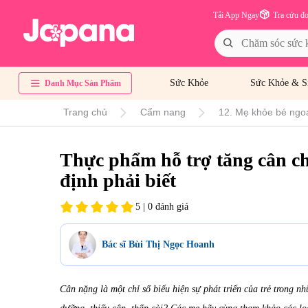
Tải App Ngay
Tra cứu đ
Sức Khỏe
Sức Khỏe & S
Danh Mục Sản Phẩm
Trang chủ
Cẩm nang
12. Mẹ khỏe bé ngo
Thực phẩm hỗ trợ tăng cân ch
định phải biết
5 | 0 đánh giá
Bác sĩ Bùi Thị Ngọc Hoanh
Cân nặng là một chỉ số biểu hiện sự phát triển của trẻ trong n