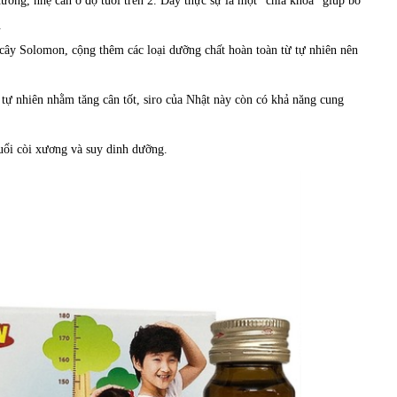
ưỡng, nhẹ cân ở độ tuổi trên 2. Đây thực sự là một “chìa khóa” giúp bố
.
 cây Solomon, cộng thêm các loại dưỡng chất hoàn toàn từ tự nhiên nên
n tự nhiên nhằm tăng cân tốt, siro của Nhật này còn có khả năng cung
tuổi còi xương và suy dinh dưỡng.