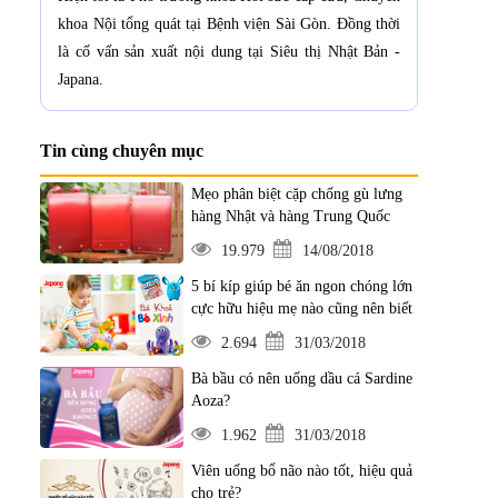
khoa Nội tổng quát tại Bệnh viện Sài Gòn. Đồng thời
là cố vấn sản xuất nội dung tại Siêu thị Nhật Bản -
Japana.
Tin cùng chuyên mục
Mẹo phân biệt cặp chống gù lưng
hàng Nhật và hàng Trung Quốc
19.979
14/08/2018
5 bí kíp giúp bé ăn ngon chóng lớn
cực hữu hiệu mẹ nào cũng nên biết
2.694
31/03/2018
Bà bầu có nên uống dầu cá Sardine
Aoza?
1.962
31/03/2018
Viên uống bổ não nào tốt, hiệu quả
cho trẻ?