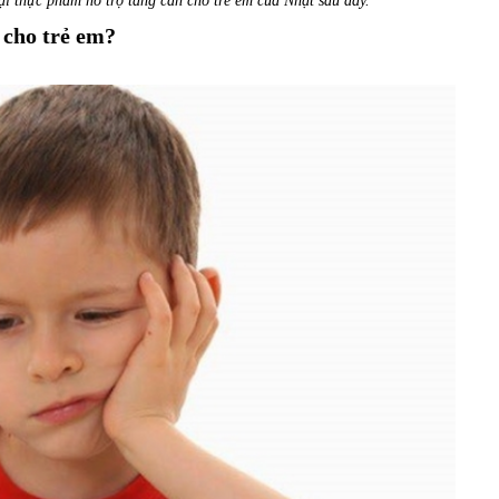
ại thực phẩm hỗ trợ tăng cân cho trẻ em của Nhật sau đây.
 cho trẻ em?