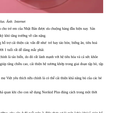
lus. Ảnh: Internet
ân cho trẻ em của Nhật Bản được ưa chuộng hàng đầu hiện nay. Sản
 kỳ khó tăng trưởng về cân nặng.
hỗ trợ cải thiện các vấn đề như: trẻ hay táo bón, biếng ăn, tiêu hoá
i 1 tuổi rất dễ dàng mắc phải.
ính là tảo biển, do đó rất lành mạnh với hệ tiêu hóa và cả sức khỏe
 giúp tăng chiều cao, cải thiện hệ xương khớp trong giai đoạn tập bò, tập
ẹ Việt yêu thích nữa chính là có thể cải thiện khả năng bú của các bé
khả quan khi cho con sử dụng Norikid Plus đúng cách trong một thời