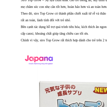
Siro Top Grow – Sự lựa chọn khác cho trẻ biếng ăn, suy dinh d
mẹ chăm sóc con nhẹ cân tốt hơn, hoàn hảo hơn và an toàn hơn
Theo đó, siro Top Grow có thành phần chiết xuất từ rễ và thân
rất an toàn, lành tính đối với trẻ nhỏ.
Bên cạnh tác dụng hỗ trợ quá trình tiêu hóa, kích thích ăn ngo
cấp canxi, khoáng chất giúp tăng chiều cao tối ưu.
Chính vì vậy, siro Top Grow rất thích hợp dành cho trẻ trên 2 