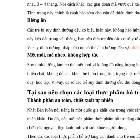
nhau 3 – 4 tháng. Nói cách khác, các giai đoạn mà vượt quá x
Tình trạng này chính là cảnh báo sớm cho vấn đề thiếu dinh dưỡ
Biếng ăn
Các trẻ bị suy dinh dưỡng đều có biểu hiện này, không hào hứ
này kéo dài trong vài tháng, bạn nên đưa trẻ đến các cơ sở y t
Vì suy dinh dưỡng, thấp còi còn có thể ảnh hưởng đến sự
phát 
Mệt mỏi, mè nheo, không hợp tác
Suy dinh dưỡng làm cơ thể mệt mỏi vì không đủ năng lượng hoạt
thiếu chất, không đủ cân khiến bé luôn trong tình trạng mệt mỏ
duy, học tập. Vì vậy, đa số các trẻ suy dinh dưỡng đều thụ động,
Tại sao nên chọn các loại thực phẩm hỗ tr
Thành phần an toàn, chiết xuất tự nhiên
Nhật Bản luôn nổi tiếng là một quốc gia khắt khe trong việc sả
nhập khẩu. Do đó, nếu một sản phẩm thực phẩm hỗ trợ tăng cân 
chứa các nguyên liệu lành tính với sức khỏe người dùng.
Theo đó, các loại thực phẩm hỗ trợ tăng cân dành cho trẻ em 