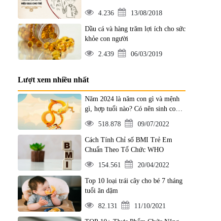
4.236
13/08/2018
Dầu cá và hàng trăm lợi ích cho sức
khỏe con người
2.439
06/03/2019
Lượt xem nhiều nhất
Năm 2024 là năm con gì và mệnh
gì, hợp tuổi nào? Có nên sinh con
năm 2024 không?
518.878
09/07/2022
Cách Tính Chỉ số BMI Trẻ Em
Chuẩn Theo Tổ Chức WHO
154.561
20/04/2022
Top 10 loại trái cây cho bé 7 tháng
tuổi ăn dặm
82.131
11/10/2021