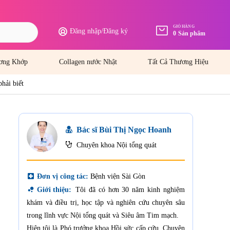
GIỎ HÀNG
Đăng nhập
/
Đăng ký
0
Sản phẩm
ơng Khớp
Collagen nước Nhật
Tất Cả Thương Hiệu
hải biết
Bác sĩ Bùi Thị Ngọc Hoanh
Chuyên khoa Nội tổng quát
local_hospital
Đơn vị công tác:
Bệnh viện Sài Gòn
bubble_chart
Giới thiệu:
Tôi đã có hơn 30 năm kinh nghiệm
khám và điều trị, học tập và nghiên cứu chuyên sâu
trong lĩnh vực Nội tổng quát và Siêu âm Tim mạch.
Hiện tôi là Phó trưởng khoa Hồi sức cấp cứu, Chuyên