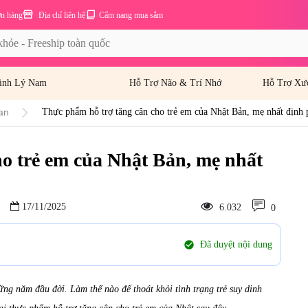
ơn hàng
Địa chỉ liên hệ
Cẩm nang mua sắm
inh Lý Nam
Hỗ Trợ Não & Trí Nhớ
Hỗ Trợ Xư
an
Thực phẩm hỗ trợ tăng cân cho trẻ em của Nhật Bản, mẹ nhất định p
o trẻ em của Nhật Bản, mẹ nhất
17/11/2025
6.032
0
check_circle
Đã duyệt nội dung
hững năm đầu đời. Làm thế nào để thoát khỏi tình trạng trẻ suy dinh