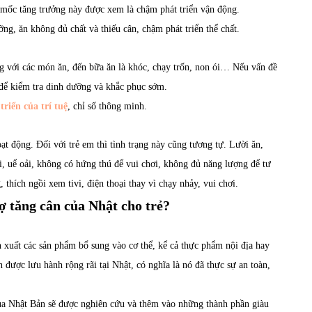
a mốc tăng trưởng này được xem là chậm phát triển vận động.
ng, ăn không đủ chất và thiếu cân, chậm phát triển thể chất.
ng với các món ăn, đến bữa ăn là khóc, chạy trốn, non ói… Nếu vấn đề
ế để kiểm tra dinh dưỡng và khắc phục sớm.
triển của trí tuệ
, chỉ số thông minh.
 động. Đối với trẻ em thì tình trạng này cũng tương tự. Lười ăn,
i, uể oải, không có hứng thú để vui chơi, không đủ năng lượng để tư
 thích ngồi xem tivi, điện thoại thay vì chạy nhảy, vui chơi.
ợ tăng cân của Nhật cho trẻ?
n xuất các sản phẩm bổ sung vào cơ thể, kể cả thực phẩm nội địa hay
được lưu hành rộng rãi tại Nhật, có nghĩa là nó đã thực sự an toàn,
của Nhật Bản sẽ được nghiên cứu và thêm vào những thành phần giàu