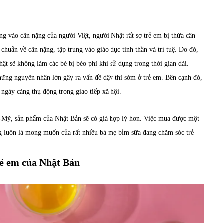
ng vào cân nặng của người Việt, người Nhật rất sợ trẻ em bị thừa cân
chuẩn về cân nặng, tập trung vào giáo dục tinh thần và trí tuệ. Do đó,
ật sẽ không làm các bé bị béo phì khi sử dụng trong thời gian dài.
những nguyên nhân lớn gây ra vấn đề dậy thì sớm ở trẻ em. Bên cạnh đó,
 ngày càng thụ động trong giao tiếp xã hội.
-Mỹ, sản phẩm của Nhật Bản sẽ có giá hợp lý hơn. Việc mua được một
ăng luôn là mong muốn của rất nhiều bà mẹ bỉm sữa đang chăm sóc trẻ
rẻ em của Nhật Bản