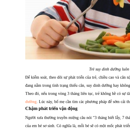
Trẻ suy dinh dưỡng luôn
Để kiểm soát, theo dõi sự phát triển của trẻ, chiều cao và cân
đang nằm trong tình trạng thiếu cân, suy dinh dưỡng hay khô
Theo đó, nếu trong vòng 3 tháng liên tục, trẻ không hề có sự t
dưỡng
. Lúc này, bố mẹ cần tìm các phương pháp để sớm cải thi
Chậm phát triển vận động
Người xưa thường truyền miệng câu nói “3 tháng biết lẫy, 7 thán
của em bé sơ sinh. Có nghĩa là, mỗi bé sẽ có một mốc phát tri