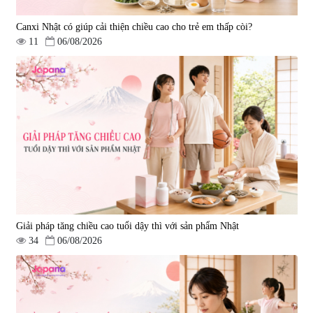
Canxi Nhật có giúp cải thiện chiều cao cho trẻ em thấp còi?
11
06/08/2026
Viên uống phòng ngừa đột quỵ,
tai biến Nattokinase Nano
Premium 120 viên
|
149.877
2.290.000 đ
Giải pháp tăng chiều cao tuổi dậy thì với sản phẩm Nhật
34
06/08/2026