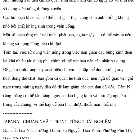
Ảnh hưởng xấu đến các cơ quan sinh sản, thậm chí có nguy cơ vô sinh nếu
sử dụng viên uống thường xuyên.
Các bộ phận khác của cơ thể như gan, thận cũng chịu ảnh hưởng không
nhỏ bởi chất kháng sinh trong viên uống.
Một số phản ứng như nổi mẩn, phát ban, ngứa ngáy,… có thể xảy ra nếu
không sử dụng đúng liều chỉ định.
Tóm lại, việc sử dụng viên uống trong việc làm giảm đau bụng kinh đem
lại khá nhiều tác dụng phụ chính vì thế các bạn nên cân nhắc sử dụng.
Để giảm tình trạng này xuất hiện chị em nên tập thể dục thường xuyên,
hoạt động thể chất, bao gồm cả quan hệ tình dục, nên ngủ đủ giấc và nghỉ
ngơi trong những ngày đèn đỏ để làm giảm các cơn đau dữ dội. Tâm lý
căng thẳng có thể làm tăng nguy cơ đau bụng kinh và mức độ nghiêm
trọng của chúng, vì thế hãy để bản thân được thoải mái nhất nhé!
-------------------
JAPANA - CHUẨN NHẬT TRONG TỪNG TRẢI NGHIỆM
Địa chỉ: Tòa Nhà Trường Thịnh, 76 Nguyễn Háo Vĩnh, Phường Phú Thọ