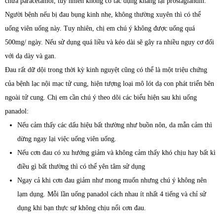
chứa paracetamol, tuy nhiên không có tác dụng kháng lại prostaglandin.
Người bệnh nếu bị đau bụng kinh nhẹ, không thường xuyên thì có thể
uống viên uống này. Tuy nhiên, chị em chú ý không được uống quá
500mg/ ngày. Nếu sử dụng quá liều và kéo dài sẽ gây ra nhiều nguy cơ đối
với dạ dày và gan.
Đau rất dữ dội trong thời kỳ kinh nguyệt cũng có thể là một triệu chứng
của bệnh lạc nội mạc tử cung, hiện tượng loại mô lót dạ con phát triển bên
ngoài tử cung. Chị em cần chú ý theo dõi các biểu hiện sau khi uống
panadol:
Nếu cảm thấy các dấu hiệu bất thường như buồn nôn, da mẫn cảm thì
dừng ngay lại việc uống viên uống.
Nếu cơn đau có xu hướng giảm và không cảm thấy khó chịu hay bất kì
điều gì bất thường thì có thể yên tâm sử dụng
Ngay cả khi cơn đau giảm như mong muốn nhưng chú ý không nên
lạm dụng. Mỗi lần uống panadol cách nhau ít nhất 4 tiếng và chỉ sử
dụng khi bạn thực sự không chịu nổi cơn đau.