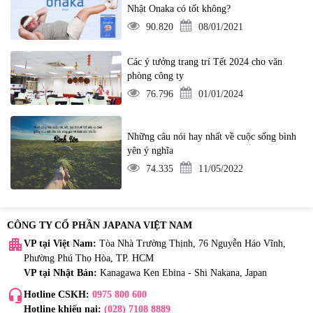
Nhật Onaka có tốt không?
90.820
08/01/2021
Các ý tưởng trang trí Tết 2024 cho văn
phòng công ty
76.796
01/01/2024
Những câu nói hay nhất về cuộc sống bình
yên ý nghĩa
74.335
11/05/2022
CÔNG TY CỔ PHẦN JAPANA VIỆT NAM
apartment
VP tại Việt Nam:
Tòa Nhà Trường Thịnh, 76 Nguyễn Háo Vĩnh,
Phường Phú Thọ Hòa, TP. HCM
VP tại Nhật Bản:
Kanagawa Ken Ebina - Shi Nakana, Japan
headset_mic
Hotline CSKH:
0975 800 600
Hotline khiếu nại:
(028) 7108 8889