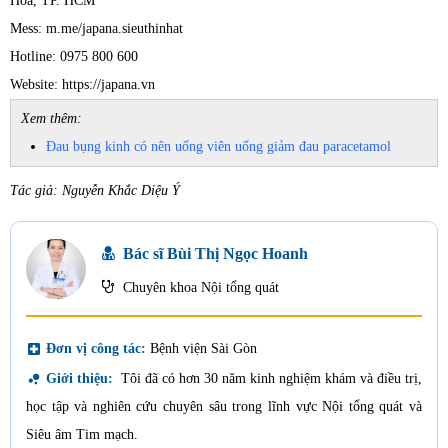
Hòa, TP. HCM
Mess: m.me/japana.sieuthinhat
Hotline: 0975 800 600
Website: https://japana.vn
Xem thêm:
Đau bụng kinh có nên uống viên uống giảm đau paracetamol
Tác giả: Nguyễn Khắc Diệu Ý
Bác sĩ Bùi Thị Ngọc Hoanh
Chuyên khoa Nội tổng quát
local_hospital
Đơn vị công tác:
Bệnh viện Sài Gòn
bubble_chart
Giới thiệu:
Tôi đã có hơn 30 năm kinh nghiệm khám và điều trị,
học tập và nghiên cứu chuyên sâu trong lĩnh vực Nội tổng quát và
Siêu âm Tim mạch.