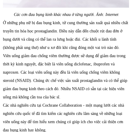
Các cơn đau bụng kinh khác nhau ở từng người. Ảnh: Internet
Ở những phụ nữ bị đau bụng kinh, tử cung thường sản xuất quá nhiều chất
truyền tin hóa học prostaglandin. Điều này dẫn đến chuột rút đau đớn ở
bụng dưới và cũng có thể lan ra lưng hoặc đùi. Các khối u lành tính
(không phải ung thư) như u xơ đôi khi cũng đóng một vai trò nào đó.
Viên uống giảm đau chống viêm thường được sử dụng để giảm đau trong
thời kỳ kinh nguyệt, đặc biệt là viên uống diclofenac, ibuprofen và
naproxen. Các loại viên uống này đều là viên uống chống viêm không
steroid (NSAID). Chúng ức chế việc sản xuất prostaglandin và có thể giúp
giảm đau bụng kinh theo cách đó. Nhiều NSAID có sẵn tại các hiệu viên
uống mà không cần toa của bác sĩ.
Các nhà nghiên cứu tại Cochrane Collaboration - một mạng lưới các nhà
nghiên cứu quốc tế đã tìm kiếm các nghiên cứu lâm sàng về những loại
viên uống này để tìm hiểu xem chúng có giúp ích cho việc cải thiện cơn
đau bụng kinh hay không.