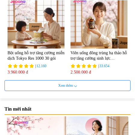
Bột uống hỗ trợ tăng cường miễn
Viên uống đông trùng hạ thảo hỗ
dịch Tokyo Res 1000 30 gói
trợ tăng cường sinh lực
Tohchukasou Premium Yo
|
12.160
|
33.654
Group 180 viên - Date 08/2027
3.960.000 đ
2.500.000 đ
Xem thêm
Tin mới nhất
Mặt Nạ Nichiei Bussan Nano
Viên uống bổ não Ribeto Shoji