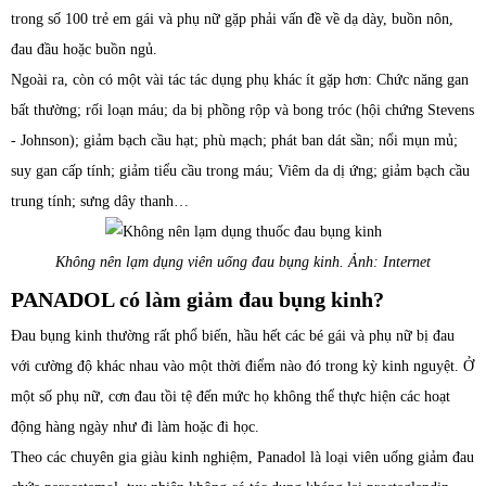
trong số 100 trẻ em gái và phụ nữ gặp phải vấn đề về dạ dày, buồn nôn,
đau đầu hoặc buồn ngủ.
Ngoài ra, còn có một vài tác tác dụng phụ khác ít gặp hơn: Chức năng gan
bất thường; rối loạn máu; da bị phồng rộp và bong tróc (hội chứng Stevens
- Johnson); giảm bạch cầu hạt; phù mạch; phát ban dát sần; nổi mụn mủ;
suy gan cấp tính; giảm tiểu cầu trong máu; Viêm da dị ứng; giảm bạch cầu
trung tính; sưng dây thanh…
Không nên lạm dụng viên uống đau bụng kinh. Ảnh: Internet
PANADOL có làm giảm đau bụng kinh?
Đau bụng kinh thường rất phổ biến, hầu hết các bé gái và phụ nữ bị đau
với cường độ khác nhau vào một thời điểm nào đó trong kỳ kinh nguyệt. Ở
một số phụ nữ, cơn đau tồi tệ đến mức họ không thể thực hiện các hoạt
động hàng ngày như đi làm hoặc đi học.
Theo các chuyên gia giàu kinh nghiệm, Panadol là loại viên uống giảm đau