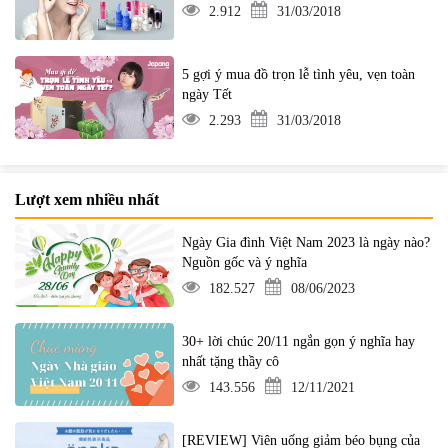
2.912
31/03/2018
5 gợi ý mua đồ trọn lễ tình yêu, vẹn toàn
ngày Tết
2.293
31/03/2018
Lượt xem nhiều nhất
Ngày Gia đình Việt Nam 2023 là ngày nào?
Nguồn gốc và ý nghĩa
182.527
08/06/2023
30+ lời chúc 20/11 ngắn gọn ý nghĩa hay
nhất tặng thầy cô
143.556
12/11/2021
[REVIEW] Viên uống giảm béo bụng của