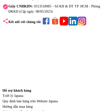
verified
Giấy CNĐKDN:
0313518985 - Sở KH & ĐT TP. HCM - Phòng
ĐKKD (Cấp ngày: 08/05/2023)
share
Kết nối với chúng tôi:
Hỗ trợ khách hàng
Triết lý Japana
Quy định bán hàng trên Website Japana
Hướng dẫn mua hàng