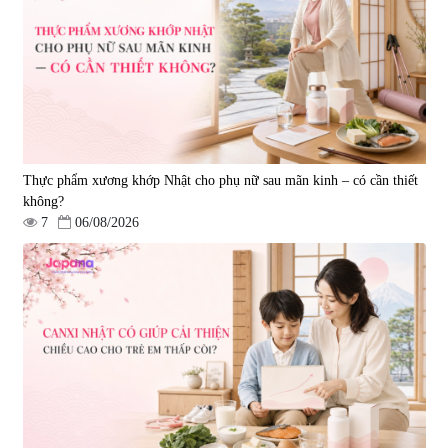
NMN+ 3D Face Mask Luxury (8
Ichoha Ekisu Plus - 90 viên
miếng)
|
0
|
57.920
1.890.000 đ
1.450.000 đ
Thực phẩm xương khớp Nhật cho phụ nữ sau mãn kinh – có cần thiết
không?
7
06/08/2026
Viên uống hỗ trợ tăng cường
Viên uống chống lão hóa, tăng
sinh lý nam Fujina Monster Shot
sức khỏe Yangmiwa NMN 60
150 viên
viên
|
12.480
|
42.588
880.000 đ
5.500.000 đ