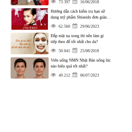
73.397
16/06/2018
Hướng dẫn cách kiểm tra hạn sử
dụng mỹ phẩm Shiseido đơn giản
nhất
62.560
29/06/2023
Đắp mặt nạ xong thì nên làm gì
tiếp theo để tốt nhất cho da?
50.041
25/08/2018
Viên uống NMN Nhật Bản uống lúc
nào hiệu quả tốt nhất?
49.212
06/07/2023