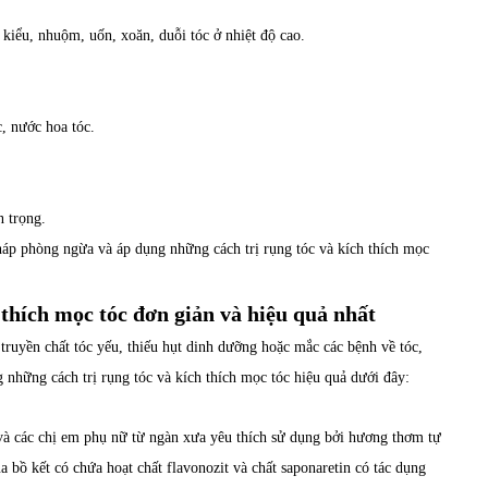
 kiểu, nhuộm, uốn, xoăn, duỗi tóc ở nhiệt độ cao.
, nước hoa tóc.
 trọng.
áp phòng ngừa và áp dụng những cách trị rụng tóc và kích thích mọc
 thích mọc tóc đơn giản và hiệu quả nhất
truyền chất tóc yếu, thiếu hụt dinh dưỡng hoặc mắc các bệnh về tóc,
 những cách trị rụng tóc và kích thích mọc tóc hiệu quả dưới đây:
 và các chị em phụ nữ từ ngàn xưa yêu thích sử dụng bởi hương thơm tự
 bồ kết có chứa hoạt chất flavonozit và chất saponaretin có tác dụng