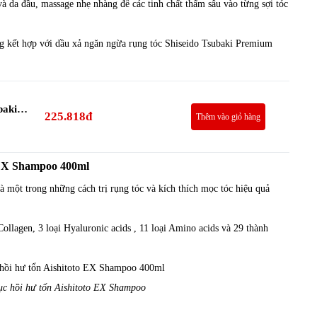
à da đầu, massage nhẹ nhàng để các tinh chất thấm sâu vào từng sợi tóc
ụng kết hợp với dầu xả ngăn ngừa rụng tóc Shiseido Tsubaki Premium
baki
225.818đ
Thêm vào giỏ hàng
o EX Shampoo 400ml
à một trong những cách trị rụng tóc và kích thích mọc tóc hiệu quả
:
ollagen, 3 loại Hyaluronic acids , 11 loại Amino acids và 29 thành
ục hồi hư tổn Aishitoto EX Shampoo