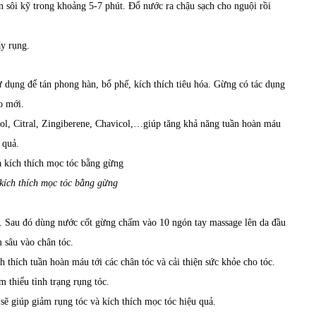
 sôi kỹ trong khoảng 5-7 phút. Đổ nước ra chậu sạch cho nguội rồi
ãy rụng.
ử dụng để tán phong hàn, bổ phế, kích thích tiêu hóa. Gừng có tác dụng
o mới.
rol, Citral, Zingiberene, Chavicol,…giúp tăng khả năng tuần hoàn máu
 quả.
 kích thích mọc tóc bằng gừng
ốt. Sau đó dùng nước cốt gừng chấm vào 10 ngón tay massage lên da đầu
m sâu vào chân tóc.
h thích tuần hoàn máu tới các chân tóc và cải thiện sức khỏe cho tóc.
 thiểu tình trạng rụng tóc.
 sẽ giúp giảm rụng tóc và kích thích mọc tóc hiệu quả.