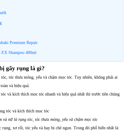
bưởi
ng
subaki Premium Repair
oto EX Shampoo 400ml
bị gãy rụng là gì?
 tóc, tóc thưa mỏng, yếu và chậm mọc tóc. Tuy nhiên, không phải ai
 toàn và hiệu quả.
 tóc và kích thích mọc tóc nhanh và hiệu quả nhất thì trước tiên chúng
m và nữ là rụng tóc, tóc thưa mỏng, yếu và chậm mọc tóc
c rụng, xơ rối, tóc yếu và hay bị chẻ ngọn. Trong đó phổ biến nhất là: