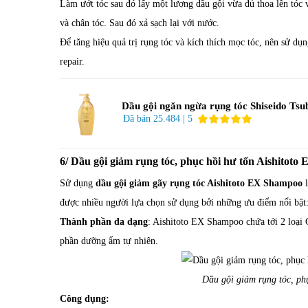
Làm ướt tóc sau đó lấy một lượng dầu gội vừa đủ thoa lên tóc v
và chân tóc. Sau đó xả sạch lại với nước.
Để tăng hiệu quả trị rụng tóc và kích thích mọc tóc, nên sử d
repair.
Dầu gội ngăn ngừa rụng tóc Shiseido Tsu
Premium Repair 450ml
Đã bán 25.484 | 5
6/ Dầu gội giảm rụng tóc, phục hồi hư tổn Aishitot
Sử dụng
dầu gội giảm gãy rụng tóc Aishitoto EX Shampoo
l
được nhiều người lựa chọn sử dụng bởi những ưu điểm nổi bật
Thành phần đa dạng
: Aishitoto EX Shampoo chứa tới 2 loại C
phần dưỡng ẩm tự nhiên.
Dầu gội giảm rụng tóc, ph
Công dụng: