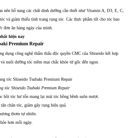
n nên bổ sung các chất dinh dưỡng cần thiết như Vitamin A, D3, E, C,
o tóc và giảm thiểu tình trạng rụng tóc. Các thực phẩm tốt cho tóc bao
hực đơn ăn hàng ngày của mình.
nhất hiện nay
ubaki Premium Repair
g dụng công nghệ thẩm thấu độc quyền CMC của Shiseido kết hợp
ng và nuôi dưỡng tóc mềm mại chắc khỏe từ gốc đến ngọn.
g tóc Shiseido Tsubaki Premium Repair
ục hồi tóc hư tổn mang lại mái tóc bồng bềnh suôn mượt.
 tận chân tóc, giảm gãy rụng hiệu quả.
 hương thơm tự nhiên.
 khỏe hơn mỗi ngày.