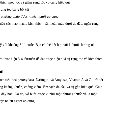
 thích mọc tóc và giảm rụng tóc vô cùng hiệu quả.
là phương pháp được nhiều người áp dụng
khiếu các mao mạch, kích thích tuần hoàn máu dưới da đầu, ngăn rụng
 với khoảng 3 lít nước. Bạn có thể kết hợp với lá bưởi, hương nhu,
 thực hiện 3-4 lần/tuần để đạt được hiệu quả trị rụng tóc và kích thích
ởi
 men tiêu hoá peroxydaza, Naringin, và Amylaza, Vitamin A và C…rất tốt
ăng kháng khuẩn, chống viêm, làm sạch da đầu và trị gàu hiệu quả. Giúp
h dày hơn. Do đó, vỏ bưởi được ví như một phương thuốc và là một
được nhiều người áp dụng.