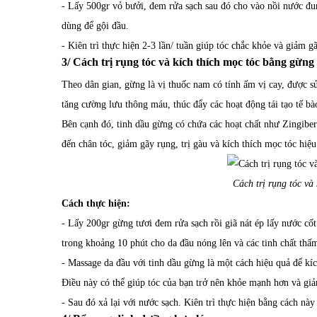
- Lấy 500gr vỏ bưởi, đem rửa sạch sau đó cho vào nồi nước đun
dùng để gội đầu.
- Kiên trì thực hiện 2-3 lần/ tuần giúp tóc chắc khỏe và giảm g
3/ Cách trị rụng tóc và kích thích mọc tóc bằng gừng
Theo dân gian, gừng là vị thuốc nam có tính ấm vị cay, được s
tăng cường lưu thông máu, thúc đẩy các hoạt động tái tạo tế bà
Bên cạnh đó, tinh dầu gừng có chứa các hoạt chất như Zingibe
đến chân tóc, giảm gãy rụng, trị gàu và kích thích mọc tóc hiệu
Cách trị rụng tóc và
Cách thực hiện:
- Lấy 200gr gừng tươi đem rửa sạch rồi giã nát ép lấy nước c
trong khoảng 10 phút cho da đầu nóng lên và các tinh chất thấ
- Massage da đầu với tinh dầu gừng là một cách hiệu quả để kíc
Điều này có thể giúp tóc của bạn trở nên khỏe mạnh hơn và giảm
- Sau đó xả lại với nước sạch. Kiên trì thực hiện bằng cách này