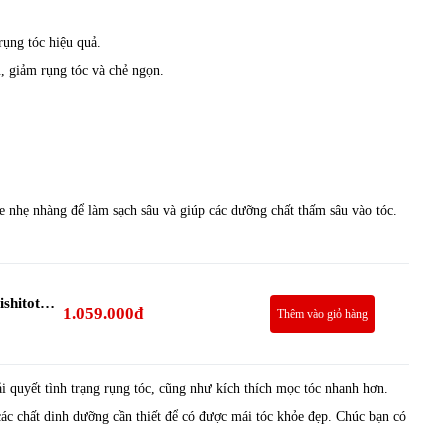
rụng tóc hiệu quả.
u, giảm rụng tóc và chẻ ngọn.
ge nhẹ nhàng để làm sạch sâu và giúp các dưỡng chất thấm sâu vào tóc.
ishitoto
1.059.000đ
Thêm vào giỏ hàng
ải quyết tình trạng rụng tóc, cũng như kích thích mọc tóc nhanh hơn.
ác chất dinh dưỡng cần thiết để có được mái tóc khỏe đẹp. Chúc bạn có