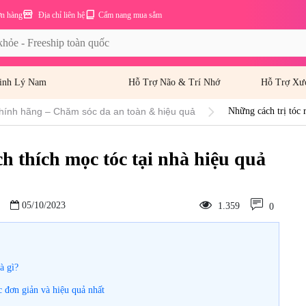
ơn hàng
Địa chỉ liên hệ
Cẩm nang mua sắm
inh Lý Nam
Hỗ Trợ Não & Trí Nhớ
Hỗ Trợ Xư
hính hãng – Chăm sóc da an toàn & hiệu quả
Những cách trị tóc 
ch thích mọc tóc tại nhà hiệu quả
05/10/2023
1.359
0
à gì?
c đơn giản và hiệu quả nhất