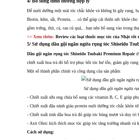
4/ Bổ sung dinh dưỡng hợp lý
Để nuôi dưỡng một mái tóc chắc khỏe và không bị gãy rụng, bạ
Biotin, kẽm, sắt, Protein, ... có thể giúp cải thiện sức khỏe ch
gồm trứng, thịt, cá, rau củ quả,...bạn nên bổ sung vào trong t
>> Xem thêm:
Review các loại thuốc mọc tóc của Nhật tốt 
5/ Sử dụng dầu gội ngăn ngừa rụng tóc Shiseido Ts
Dầu gội ngăn rụng tóc Shiseido Tsubaki Premium Repair
ứn
chiết xuất hoa trà đỏ hỗ trợ phục hồi tóc hư tổn, giảm gãy rụ
Một số thành phần chính và công dụng của sản phẩm:
Sử dụng dầu gội ngăn ngừa rụn
- Chiết xuất sữa ong chúa bổ sung các vitamin B, C, E giúp ph
- Chiết xuất đậu nành giàu protein nuôi dưỡng tóc chắc khỏe từ
- Chiết xuất tinh dầu hoa trà đỏ giúp tóc bóng mượt và duy trì
- Axit Oleic kích thích mọc tóc giúp tóc tăng trưởng nhanh và
Cách sử dụng: