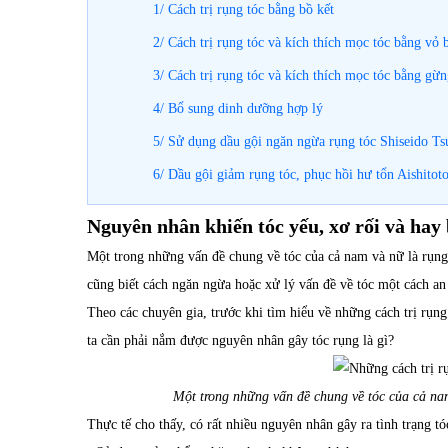
1/ Cách trị rụng tóc bằng bồ kết
2/ Cách trị rụng tóc và kích thích mọc tóc bằng vỏ 
3/ Cách trị rụng tóc và kích thích mọc tóc bằng gừ
4/ Bổ sung dinh dưỡng hợp lý
5/ Sử dụng dầu gội ngăn ngừa rụng tóc Shiseido T
6/ Dầu gội giảm rụng tóc, phục hồi hư tổn Aishit
Nguyên nhân khiến tóc yếu, xơ rối và hay 
Một trong những vấn đề chung về tóc của cả nam và nữ là rụng
cũng biết cách ngăn ngừa hoặc xử lý vấn đề về tóc một cách an
Theo các chuyên gia, trước khi tìm hiểu về những cách trị rụng
ta cần phải nắm được nguyên nhân gây tóc rụng là gì?
Một trong những vấn đề chung về tóc của cả na
Thực tế cho thấy, có rất nhiều nguyên nhân gây ra tình trạng tó