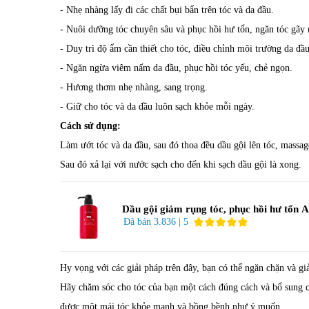
- Nhẹ nhàng lấy đi các chất bụi bẩn trên tóc và da đầu.
- Nuôi dưỡng tóc chuyên sâu và phục hồi hư tổn, ngăn tóc gãy 
- Duy trì độ ẩm cần thiết cho tóc, điều chỉnh môi trường da đầ
- Ngăn ngừa viêm nấm da đầu, phục hồi tóc yếu, chẻ ngọn.
- Hương thơm nhẹ nhàng, sang trọng.
- Giữ cho tóc và da đầu luôn sạch khỏe mỗi ngày.
Cách sử dụng:
Làm ướt tóc và da đầu, sau đó thoa đều dầu gội lên tóc, massa
Sau đó xả lại với nước sạch cho đến khi sạch dầu gội là xong.
Dầu gội giảm rụng tóc, phục hồi hư tổn A
EX Shampoo 400ml
Đã bán 3.836 | 5
Hy vọng với các giải pháp trên đây, bạn có thể ngăn chặn và gi
Hãy chăm sóc cho tóc của bạn một cách đúng cách và bổ sung c
được một mái tóc khỏe mạnh và bồng bềnh như ý muốn.