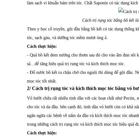
làm sạch vi khuẩn bám trên tóc. Chất Saponin có tác dụng kích
Cách trị rụng tóc bằng bồ kết 
Theo y học cổ truyền, gội đầu bằng bồ kết có tác dụng thống 
tóc, sạch gàu, và dưỡng tóc mềm mượt óng ả.
Cách thực hiện:
- Quả bồ kết đem nướng cho thơm sau đó cho vào ấm đun sôi kỹ
sả…để tăng hiệu quả trị rụng tóc và kích thích mọc tóc.
- Đổ nước bồ kết ra chậu chờ cho nguội thì dùng để gội đầu. Nên
mọc tóc tốt nhất.
2/ Cách trị rụng tóc và kích thích mọc tóc bằng vỏ bư
Vỏ bưởi chứa rất nhiều tinh dầu với các hoạt chất như Pectin,
cho tóc và da đầu. bên cạnh đó, tinh dầu vỏ bưởi còn có khả n
ngăn ngừa các bệnh về nấm da đầu và kích thích mọc tóc nhan
trong những cách trị rụng tóc và kích thích mọc tóc hiệu quả 
Cách thực hiện: