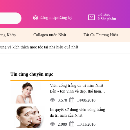
GIỎ HÀNG
Đăng nhập
/
Đăng ký
0
Sản phẩm
ơng Khớp
Collagen nước Nhật
Tất Cả Thương Hiệu
rụng và kích thích mọc tóc tại nhà hiệu quả nhất
Tin cùng chuyên mục
Viên uống trắng da trị nám Nhật
Bản - tôn vinh vẻ đẹp, thể hiện
đẳng cấp
3.578
14/08/2018
Bí quyết sử dụng viên uống trắng
da trị nám của Nhật
2.989
11/11/2016