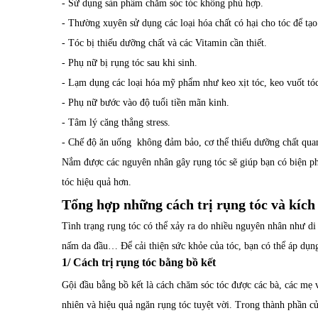
- Sử dụng sản phẩm chăm sóc tóc không phù hợp.
- Thường xuyên sử dụng các loại hóa chất có hại cho tóc để tạo
- Tóc bị thiếu dưỡng chất và các Vitamin cần thiết.
- Phụ nữ bị rụng tóc sau khi sinh.
- Lạm dụng các loại hóa mỹ phẩm như keo xịt tóc, keo vuốt tóc
- Phụ nữ bước vào độ tuổi tiền mãn kinh.
- Tâm lý căng thẳng stress.
- Chế độ ăn uống không đảm bảo, cơ thể thiếu dưỡng chất quan
Nắm được các nguyên nhân gây rụng tóc sẽ giúp bạn có biện ph
tóc hiệu quả hơn.
Tổng hợp những cách trị rụng tóc và kích
Tình trạng rụng tóc có thể xảy ra do nhiều nguyên nhân như di 
nấm da đầu… Để cải thiện sức khỏe của tóc, bạn có thể áp dụng
1/ Cách trị rụng tóc bằng bồ kết
Gội đầu bằng bồ kết là cách chăm sóc tóc được các bà, các mẹ
nhiên và hiệu quả ngăn rụng tóc tuyệt vời. Trong thành phần của