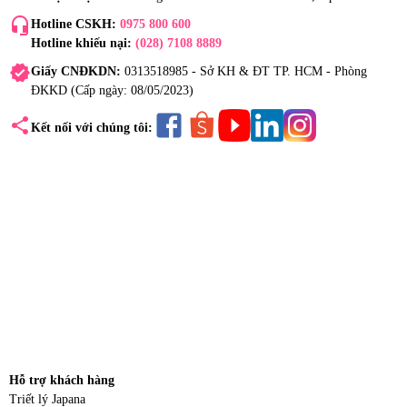
headset_mic
Hotline CSKH:
0975 800 600
Hotline khiếu nại:
(028) 7108 8889
verified
Giấy CNĐKDN:
0313518985 - Sở KH & ĐT TP. HCM - Phòng
ĐKKD (Cấp ngày: 08/05/2023)
share
Kết nối với chúng tôi:
Hỗ trợ khách hàng
Triết lý Japana