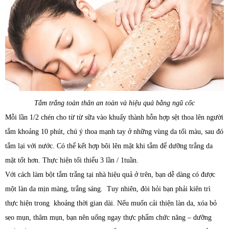
Tắm trắng toàn thân an toàn và hiệu quả bằng ngũ cốc
Mỗi lần 1/2 chén cho từ từ sữa vào khuấy thành hỗn hợp sệt thoa lên người
tắm khoảng 10 phút, chú ý thoa mạnh tay ở những vùng da tối màu, sau đó
tắm lại với nước. Có thể kết hợp bôi lên mặt khi tắm để dưỡng trắng da
mặt tốt hơn. Thực hiện tối thiểu 3 lần / 1tuần.
Với cách làm bột tắm trắng tại nhà hiệu quả ở trên, bạn dễ dàng có được
một làn da mịn màng, trắng sáng. Tuy nhiên, đòi hỏi bạn phải kiên trì
thực hiện trong khoảng thời gian dài. Nếu muốn cải thiện làn da, xóa bỏ
sẹo mụn, thâm mụn, bạn nên uống ngay thực phẩm chức năng – dưỡng