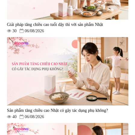
Giải pháp tăng chiều cao tuổi dậy thì với sản phẩm Nhật
30
06/08/2026
Tẩy tế bào chết Nichiei Bussan
Viên uống hỗ trợ bền thành
Nano NMN+ Peeling Gel
mạch, ngừa tai biến Elastin Plus
Luxury 200g
& Nattokinase Hokoen 80 viên
|
0
|
0
1.490.000 đ
980.000 đ
Sản phẩm tăng chiều cao Nhật có gây tác dụng phụ không?
40
06/08/2026
Viên uống bổ gan Ribeto Shoji
Viên uống hỗ trợ cải thiện thoát