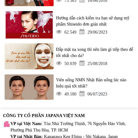
73.383
16/06/2018
Hướng dẫn cách kiểm tra hạn sử dụng mỹ
phẩm Shiseido đơn giản nhất
62.549
29/06/2023
Đắp mặt nạ xong thì nên làm gì tiếp theo để
tốt nhất cho da?
50.039
25/08/2018
Viên uống NMN Nhật Bản uống lúc nào
hiệu quả tốt nhất?
49.180
06/07/2023
CÔNG TY CỔ PHẦN JAPANA VIỆT NAM
apartment
VP tại Việt Nam:
Tòa Nhà Trường Thịnh, 76 Nguyễn Háo Vĩnh,
Phường Phú Thọ Hòa, TP. HCM
VP tại Nhật Bản:
Kanagawa Ken Ebina - Shi Nakana, Japan