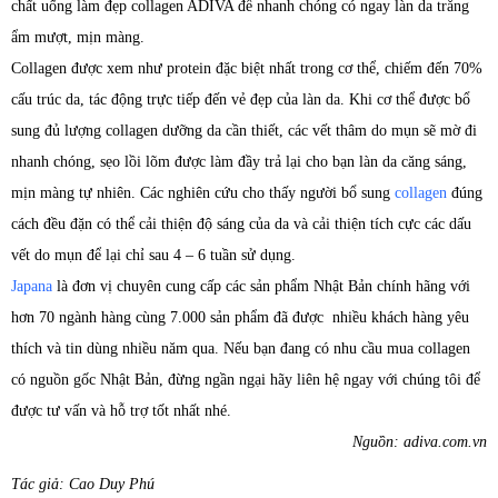
chất uống làm đẹp collagen ADIVA để nhanh chóng có ngay làn da trắng
ẩm mượt, mịn màng.
Collagen được xem như protein đặc biệt nhất trong cơ thể, chiếm đến 70%
cấu trúc da, tác động trực tiếp đến vẻ đẹp của làn da. Khi cơ thể được bổ
sung đủ lượng collagen dưỡng da cần thiết, các vết thâm do mụn sẽ mờ đi
nhanh chóng, sẹo lồi lõm được làm đầy trả lại cho bạn làn da căng sáng,
mịn màng tự nhiên. Các nghiên cứu cho thấy người bổ sung
collagen
đúng
cách đều đặn có thể cải thiện độ sáng của da và cải thiện tích cực các dấu
vết do mụn để lại chỉ sau 4 – 6 tuần sử dụng.
Japana
là đơn vị chuyên cung cấp các sản phẩm Nhật Bản chính hãng với
hơn 70 ngành hàng cùng 7.000 sản phẩm đã được nhiều khách hàng yêu
thích và tin dùng nhiều năm qua. Nếu bạn đang có nhu cầu mua collagen
có nguồn gốc Nhật Bản, đừng ngần ngại hãy liên hệ ngay với chúng tôi để
được tư vấn và hỗ trợ tốt nhất nhé.
Nguồn: adiva.com.vn
Tác giả: Cao Duy Phú