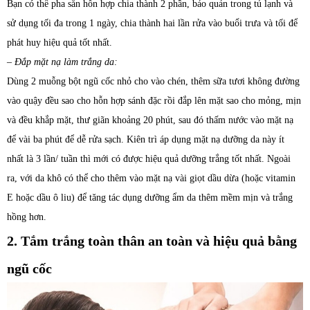
Bạn có thể pha sẵn hỗn hợp chia thành 2 phần, bảo quản trong tủ lạnh và
sử dụng tối đa trong 1 ngày, chia thành hai lần rửa vào buổi trưa và tối để
phát huy hiệu quả tốt nhất.
– Đắp mặt nạ làm trắng da:
Dùng 2 muỗng bột ngũ cốc nhỏ cho vào chén, thêm sữa tươi không đường
vào quậy đều sao cho hỗn hợp sánh đặc rồi đắp lên mặt sao cho mỏng, mịn
và đều khắp mặt, thư giãn khoảng 20 phút, sau đó thấm nước vào mặt nạ
để vài ba phút để dễ rửa sạch. Kiên trì áp dụng mặt nạ dưỡng da này ít
nhất là 3 lần/ tuần thì mới có được hiệu quả dưỡng trắng tốt nhất. Ngoài
ra, với da khô có thể cho thêm vào mặt nạ vài giọt dầu dừa (hoặc vitamin
E hoặc dầu ô liu) để tăng tác dụng dưỡng ẩm da thêm mềm mịn và trắng
hồng hơn.
2. Tắm trắng toàn thân an toàn và hiệu quả bằng
ngũ cốc