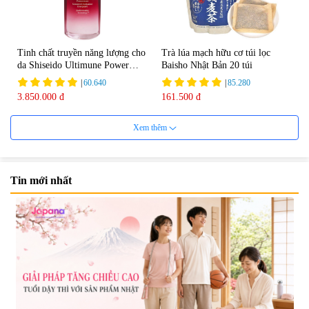
Tinh chất truyền năng lượng cho
Trà lúa mạch hữu cơ túi lọc
da Shiseido Ultimune Power
Baisho Nhật Bản 20 túi
75ml
|
60.640
|
85.280
3.850.000 đ
161.500 đ
Xem thêm
Tin mới nhất
Viên uống bổ não Ribeto Shoji
Viên nang uống cải thiện thị lực,
Ichoha Ekisu Plus - 90 viên
trí nhớ DHA + EPA + Flaxseed
Oil 30 viên/gói - Date 02/2027
|
57.920
|
52.346
1.450.000 đ
225.000 đ