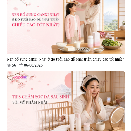
Hepaclean 60 viên
vị đĩa đệm Kyoto Has 30 viên
|
543.205
|
14.560
690.000 đ
1.600.000 đ
Nên bổ sung canxi Nhật ở độ tuổi nào để phát triển chiều cao tốt nhất?
56
06/08/2026
Viên uống hỗ trợ giấc ngủ Fujina
Viên uống phòng ngừa & hỗ trợ
Sleepy Nhật Bản 80 viên
điều trị đột quỵ Biken Kinase
Gold 60 viên
|
13.760
|
0
580.000 đ
1.570.000 đ