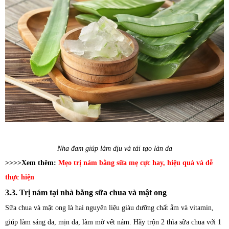
Nha đam giúp làm dịu và tái tạo làn da
>>>>Xem thêm:
Mẹo trị nám bằng sữa mẹ cực hay, hiệu quả và dễ
thực hiện
3.3. Trị nám tại nhà bằng sữa chua và mật ong
Sữa chua và mật ong là hai nguyên liệu giàu dưỡng chất ẩm và vitamin,
giúp làm sáng da, mịn da, làm mờ vết nám. Hãy trộn 2 thìa sữa chua với 1