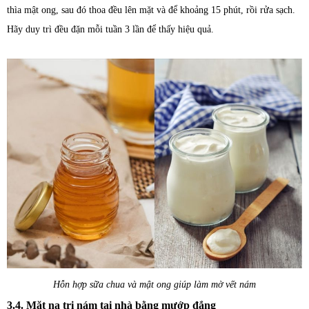
thìa mật ong, sau đó thoa đều lên mặt và để khoảng 15 phút, rồi rửa sạch.
Hãy duy trì đều đặn mỗi tuần 3 lần để thấy hiệu quả.
Hỗn hợp sữa chua và mật ong giúp làm mờ vết nám
3.4. Mặt nạ trị nám tại nhà bằng mướp đắng