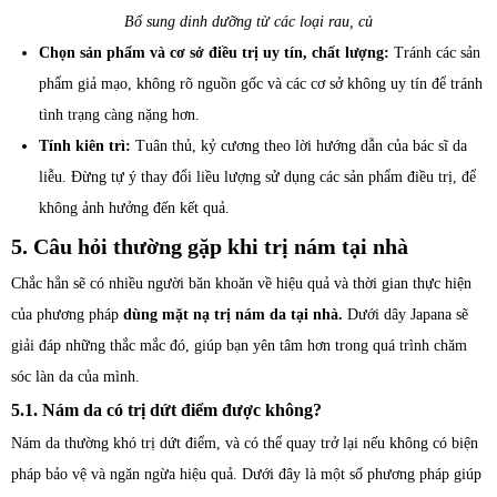
Bổ sung dinh dưỡng từ các loại rau, củ
Chọn sản phẩm và cơ sở điều trị uy tín, chất lượng:
Tránh các sản
phẩm giả mạo, không rõ nguồn gốc và các cơ sở không uy tín để tránh
tình trạng càng nặng hơn.
Tính kiên trì:
Tuân thủ, kỷ cương theo lời hướng dẫn của bác sĩ da
liễu. Đừng tự ý thay đổi liều lượng sử dụng các sản phẩm điều trị, để
không ảnh hưởng đến kết quả.
5. Câu hỏi thường gặp khi trị nám tại nhà
Chắc hẳn sẽ có nhiều người băn khoăn về hiệu quả và thời gian thực hiện
của phương pháp
dùng mặt nạ trị nám da tại nhà.
Dưới dây Japana sẽ
giải đáp những thắc mắc đó, giúp bạn yên tâm hơn trong quá trình chăm
sóc làn da của mình.
5.1. Nám da có trị dứt điểm được không?
Nám da thường khó trị dứt điểm, và có thể quay trở lại nếu không có biện
pháp bảo vệ và ngăn ngừa hiệu quả. Dưới đây là một số phương pháp giúp