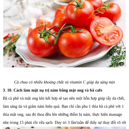
Cà chua có nhiều khoáng chất và vitamin C giúp da sáng mịn
3. 10. Cách làm mặt nạ trị nám bằng mật ong và bã cafe
Bã cà phê và mật ong khi kết hợp sẽ tạo nên một hỗn hợp giúp tẩy da chết,
làm sáng da và giảm nám hiệu quả. Bạn chỉ cần pha 1 thìa bã cà phê với 1
thìa mật ong, sau đó thoa đều lên những điểm bị nám, thực hiện massage
nhẹ trong 15 phút rồi rửa sạch. Duy trì 3 lần/tuần để thấy sự thay đổi rõ rệt