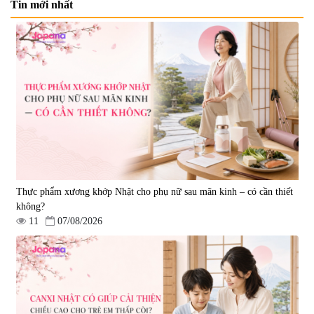
Tin mới nhất
Viên uống bổ não Ribeto Shoji
Viên nang uống cải thiện thị lực,
Ichoha Ekisu Plus - 90 viên
trí nhớ DHA + EPA + Flaxseed
Oil 30 viên/gói - Date 02/2027
|
57.920
|
52.346
1.450.000 đ
225.000 đ
Thực phẩm xương khớp Nhật cho phụ nữ sau mãn kinh – có cần thiết
không?
11
07/08/2026
Tẩy tế bào chết Nichiei Bussan
Viên uống hỗ trợ bền thành
Nano NMN+ Peeling Gel
mạch, ngừa tai biến Elastin Plus
Luxury 200g
& Nattokinase Hokoen 80 viên
|
0
|
0
1.490.000 đ
980.000 đ