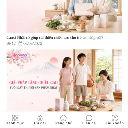
Canxi Nhật có giúp cải thiện chiều cao cho trẻ em thấp còi?
12
06/08/2026
Viên uống bổ gan Ribeto Shoji
Viên uống hỗ trợ cải thiện thoát
Hepaclean 60 viên
vị đĩa đệm Kyoto Has 30 viên
|
543.205
|
14.560
690.000 đ
1.600.000 đ
Giải pháp tăng chiều cao tuổi dậy thì với sản phẩm Nhật
Danh mục
Ưu đãi
Trang chủ
Liên hệ
Tài khoản
38
07/08/2026