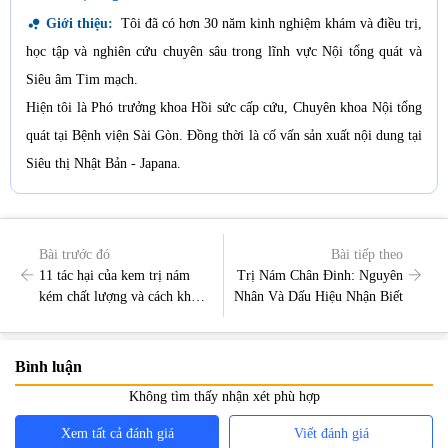
bubble_chart
Giới thiệu:
Tôi đã có hơn 30 năm kinh nghiệm khám và điều trị,
học tập và nghiên cứu chuyên sâu trong lĩnh vực Nội tổng quát và
Siêu âm Tim mạch.
Hiện tôi là Phó trưởng khoa Hồi sức cấp cứu, Chuyên khoa Nội tổng
quát tại Bệnh viện Sài Gòn. Đồng thời là cố vấn sản xuất nội dung tại
Siêu thị Nhật Bản - Japana.
Bài trước đó
Bài tiếp theo
11 tác hại của kem trị nám
Trị Nám Chân Đinh: Nguyên
kém chất lượng và cách khắc
Nhân Và Dấu Hiệu Nhận Biết
phục
Bình luận
Không tìm thấy nhận xét phù hợp
Xem tất cả đánh giá
Viết đánh giá