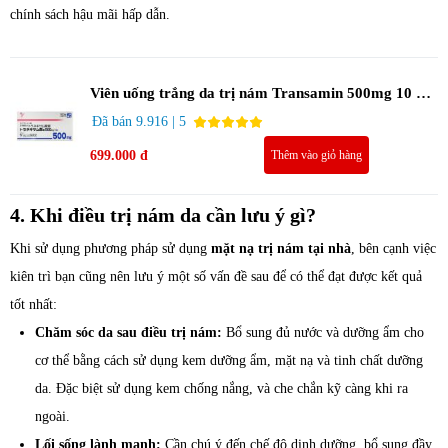
chính sách hậu mãi hấp dẫn.
Viên uống trắng da trị nám Transamin 500mg 10 vỉ
100 viên
Đã bán 9.916 | 5
699.000 đ
Thêm vào giỏ hàng
4. Khi điều trị nám da cần lưu ý gì?
Khi sử dụng phương pháp sử dụng
mặt nạ trị nám tại nhà
, bên cạnh việc
kiên trì bạn cũng nên lưu ý một số vấn đề sau để có thể đạt được kết quả
tốt nhất:
Chăm sóc da sau điều trị nám:
Bổ sung đủ nước và dưỡng ẩm cho
cơ thể bằng cách sử dụng kem dưỡng ẩm, mặt nạ và tinh chất dưỡng
da. Đặc biệt sử dụng kem chống nắng, và che chắn kỹ càng khi ra
ngoài.
Lối sống lành mạnh:
Cần chú ý đến chế độ dinh dưỡng, bổ sung đầy