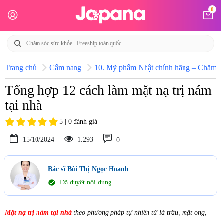
0
Trang chủ
Cẩm nang
10. Mỹ phẩm Nhật chính hãng – Chăm só
Tổng hợp 12 cách làm mặt nạ trị nám
tại nhà
5 | 0 đánh giá
15/10/2024
1.293
0
Bác sĩ Bùi Thị Ngọc Hoanh
check_circle
Đã duyệt nội dung
Mặt nạ trị nám tại nhà
theo phương pháp tự nhiên từ lá trầu, mật ong,