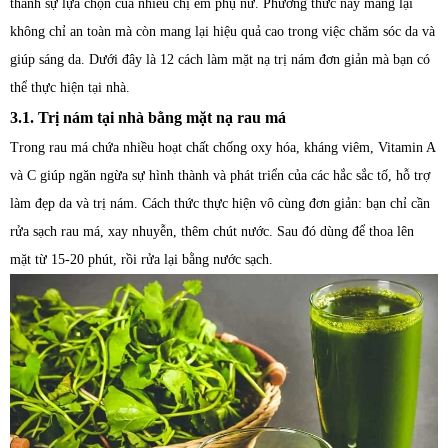
thành sự lựa chọn của nhiều chị em phụ nữ. Phương thức này mang lại
không chỉ an toàn mà còn mang lại hiệu quả cao trong việc chăm sóc da và
giúp sáng da. Dưới đây là 12 cách làm mặt nạ trị nám đơn giản mà bạn có
thể thực hiện tại nhà.
3.1. Trị nám tại nhà bằng mặt nạ rau má
Trong rau má chứa nhiều hoạt chất chống oxy hóa, kháng viêm, Vitamin A
và C giúp ngăn ngừa sự hình thành và phát triển của các hắc sắc tố, hỗ trợ
làm đẹp da và trị nám. Cách thức thực hiện vô cùng đơn giản: bạn chỉ cần
rửa sạch rau má, xay nhuyễn, thêm chút nước. Sau đó dùng để thoa lên
mặt từ 15-20 phút, rồi rửa lại bằng nước sạch.