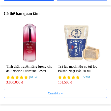
Có thể bạn quan tâm
Tinh chất truyền năng lượng cho
Trà lúa mạch hữu cơ túi lọc
da Shiseido Ultimune Power
Baisho Nhật Bản 20 túi
75ml
|
60.640
|
85.280
3.850.000 đ
161.500 đ
Xem thêm