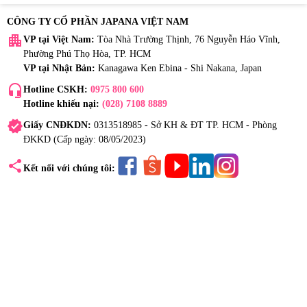
CÔNG TY CỔ PHẦN JAPANA VIỆT NAM
apartment
VP tại Việt Nam:
Tòa Nhà Trường Thịnh, 76 Nguyễn Háo Vĩnh,
Phường Phú Thọ Hòa, TP. HCM
VP tại Nhật Bản:
Kanagawa Ken Ebina - Shi Nakana, Japan
headset_mic
Hotline CSKH:
0975 800 600
Hotline khiếu nại:
(028) 7108 8889
verified
Giấy CNĐKDN:
0313518985 - Sở KH & ĐT TP. HCM - Phòng
ĐKKD (Cấp ngày: 08/05/2023)
share
Kết nối với chúng tôi: