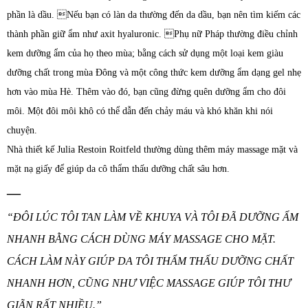
phần là dầu. Nếu bạn có làn da thường đến da dầu, bạn nên tìm kiếm các
thành phần giữ ẩm như axit hyaluronic. Phụ nữ Pháp thường điều chỉnh
kem dưỡng ẩm của họ theo mùa; bằng cách sử dụng một loại kem giàu
dưỡng chất trong mùa Đông và một công thức kem dưỡng ẩm dạng gel nhẹ
hơn vào mùa Hè. Thêm vào đó, bạn cũng đừng quên dưỡng ẩm cho đôi
môi. Một đôi môi khô có thể dẫn đến chảy máu và khó khăn khi nói
chuyện.
Nhà thiết kế Julia Restoin Roitfeld thường dùng thêm máy massage mặt và
mặt nạ giấy để giúp da cô thẩm thấu dưỡng chất sâu hơn.
—
“ĐÔI LÚC TÔI TAN LÀM VỀ KHUYA VÀ TÔI ĐÃ DƯỠNG ẨM
NHANH BẰNG CÁCH DÙNG MÁY MASSAGE CHO MẶT.
CÁCH LÀM NÀY GIÚP DA TÔI THẨM THẤU DƯỠNG CHẤT
NHANH HƠN, CŨNG NHƯ VIỆC MASSAGE GIÚP TÔI THƯ
GIÃN RẤT NHIỀU.”