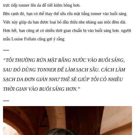
trực tiếp tonner lên da để tiết kiệm bông hơn.
Bên cạnh đó, bạn có thể thay thế sửa rửa mặt bằng tonner vào buổi sáng.
Việc này giúp da bạn được loại bỏ dầu thừa nhẹ nhàng sau một đêm dài.
Hơn hết, bạn cũng sẽ có nhiều thời gian chuẩn bị vào buổi sáng hơn. người
mẫu Louise Follain cũng gợi ý rằng:
—
“TÔI THƯỜNG RỬA MẶT BẰNG NƯỚC VÀO BUỔI SÁNG,
SAU ĐÓ DÙNG TONNER ĐỂ LÀM SẠCH SÂU. CÁCH LÀM
SẠCH DA ĐƠN GIẢN NHƯ THẾ SẼ GIÚP TÔI CÓ NHIỀU
THỜI GIAN VÀO BUỔI SÁNG HƠN.”
—