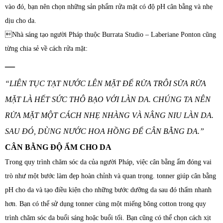
vào đó, bạn nên chọn những sản phẩm rửa mặt có độ pH cân bằng và nhẹ
dịu cho da.
Nhà sáng tạo người Pháp thuộc Burrata Studio – Laberiane Ponton cũng
từng chia sẻ về cách rửa mặt:
—
“LIÊN TỤC TẠT NƯỚC LÊN MẶT ĐỂ RỬA TRÔI SỬA RỬA
MẶT LÀ HẾT SỨC THÔ BẠO VỚI LÀN DA. CHÚNG TA NÊN
RỬA MẶT MỘT CÁCH NHẸ NHÀNG VÀ NÂNG NIU LÀN DA.
SAU ĐÓ, DÙNG NƯỚC HOA HỒNG ĐỂ CÂN BẰNG DA.”
CÂN BẰNG ĐỘ ẨM CHO DA
Trong quy trình chăm sóc da của người Pháp, việc cân bằng ẩm đóng vai
trò như một bước làm đẹp hoàn chỉnh và quan trọng. tonner giúp cân bằng
pH cho da và tạo điều kiện cho những bước dưỡng da sau đó thấm nhanh
hơn. Bạn có thể sử dụng tonner cùng một miếng bông cotton trong quy
trình chăm sóc da buổi sáng hoặc buổi tối. Bạn cũng có thể chọn cách xịt