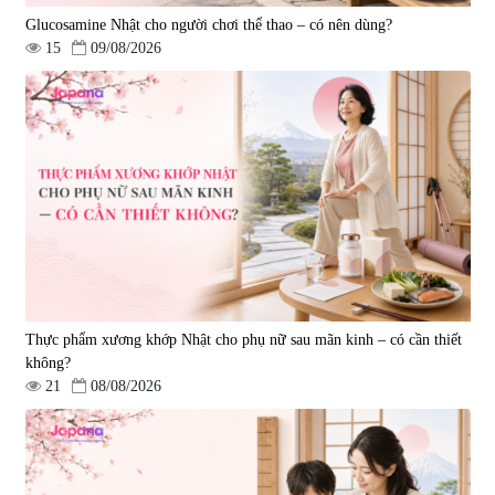
Glucosamine Nhật cho người chơi thể thao – có nên dùng?
15
09/08/2026
Viên uống bổ gan Ribeto Shoji
Viên uống hỗ trợ cải thiện thoát
Hepaclean 60 viên
vị đĩa đệm Kyoto Has 30 viên
|
543.205
|
14.560
690.000 đ
1.600.000 đ
Thực phẩm xương khớp Nhật cho phụ nữ sau mãn kinh – có cần thiết
không?
21
08/08/2026
Viên uống hỗ trợ giấc ngủ Fujina
Viên uống phòng ngừa & hỗ trợ
Sleepy Nhật Bản 80 viên
điều trị đột quỵ Biken Kinase
Gold 60 viên
|
13.760
|
0
580.000 đ
1.570.000 đ