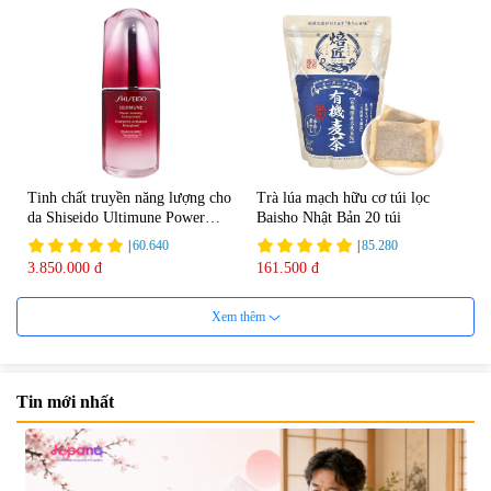
Tinh chất truyền năng lượng cho
Trà lúa mạch hữu cơ túi lọc
da Shiseido Ultimune Power
Baisho Nhật Bản 20 túi
75ml
|
60.640
|
85.280
3.850.000 đ
161.500 đ
Xem thêm
Tin mới nhất