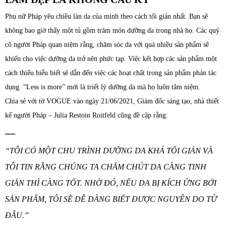
Phụ nữ Pháp yêu chiều làn da của mình theo cách tối giản nhất. Bạn sẽ
không bao giờ thấy một tủ gồm trăm món dưỡng da trong nhà họ. Các quý
cô người Pháp quan niệm rằng, chăm sóc da với quá nhiều sản phẩm sẽ
khiến cho việc dưỡng da trở nên phức tạp. Việc kết hợp các sản phẩm một
cách thiếu hiểu biết sẽ dẫn đến việc các hoạt chất trong sản phẩm phản tác
dụng. “Less is more” mới là triết lý dưỡng da mà họ luôn tâm niệm.
Chia sẻ với tờ VOGUE vào ngày 21/06/2021, Giám đốc sáng tạo, nhà thiết
kế người Pháp – Julia Restoin Roitfeld cũng đề cập rằng:
—
“TÔI CÓ MỘT CHU TRÌNH DƯỠNG DA KHÁ TỐI GIẢN VÀ
TÔI TIN RẰNG CHÚNG TA CHĂM CHÚT DA CÀNG TINH
GIẢN THÌ CÀNG TỐT. NHỜ ĐÓ, NẾU DA BỊ KÍCH ỨNG BỞI
SẢN PHẨM, TÔI SẼ DỄ DÀNG BIẾT ĐƯỢC NGUYÊN DO TỪ
ĐÂU.”