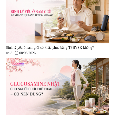
Viên uống bổ não Ribeto Shoji
Viên nang uống cải thiện thị lực,
Ichoha Ekisu Plus - 90 viên
trí nhớ DHA + EPA + Flaxseed
Oil 30 viên/gói - Date 02/2027
|
57.920
|
52.346
1.450.000 đ
225.000 đ
Sinh lý yếu ở nam giới có khắc phục bằng TPBVSK không?
8
08/08/2026
Tẩy tế bào chết Nichiei Bussan
Viên uống hỗ trợ bền thành
Nano NMN+ Peeling Gel
mạch, ngừa tai biến Elastin Plus
Luxury 200g
& Nattokinase Hokoen 80 viên
|
0
|
0
1.490.000 đ
980.000 đ