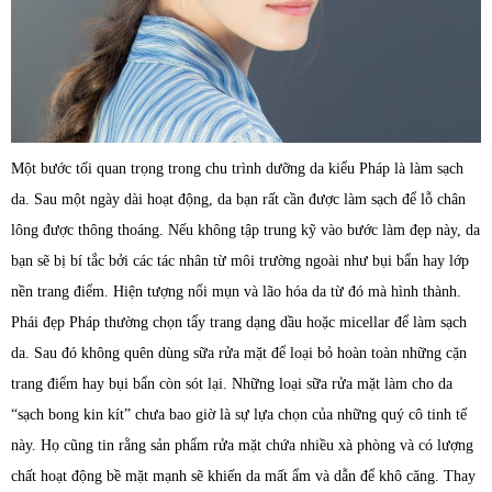
Một bước tối quan trọng trong chu trình dưỡng da kiểu Pháp là làm sạch
da. Sau một ngày dài hoạt động, da bạn rất cần được làm sạch để lỗ chân
lông được thông thoáng. Nếu không tập trung kỹ vào bước làm đẹp này, da
bạn sẽ bị bí tắc bởi các tác nhân từ môi trường ngoài như bụi bẩn hay lớp
nền trang điểm. Hiện tượng nổi mụn và lão hóa da từ đó mà hình thành.
Phái đẹp Pháp thường chọn tẩy trang dạng dầu hoặc micellar để làm sạch
da. Sau đó không quên dùng sữa rửa mặt để loại bỏ hoàn toàn những cặn
trang điểm hay bụi bẩn còn sót lại. Những loại sữa rửa mặt làm cho da
“sạch bong kin kít” chưa bao giờ là sự lựa chọn của những quý cô tinh tế
này. Họ cũng tin rằng sản phẩm rửa mặt chứa nhiều xà phòng và có lượng
chất hoạt động bề mặt mạnh sẽ khiến da mất ẩm và dẫn để khô căng. Thay