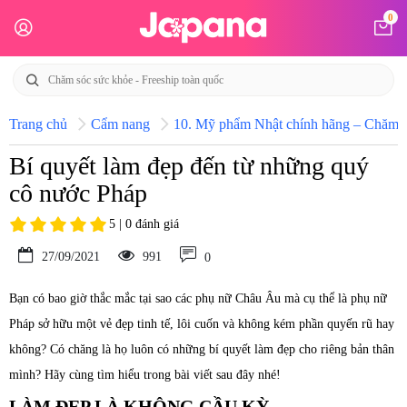
0
Trang chủ
Cẩm nang
10. Mỹ phẩm Nhật chính hãng – Chăm só
Bí quyết làm đẹp đến từ những quý
cô nước Pháp
5 | 0 đánh giá
27/09/2021
991
0
Bạn có bao giờ thắc mắc tại sao các phụ nữ Châu Âu mà cụ thể là phụ nữ
Pháp sở hữu một vẻ đẹp tinh tế, lôi cuốn và không kém phần quyến rũ hay
không? Có chăng là họ luôn có những bí quyết làm đẹp cho riêng bản thân
mình? Hãy cùng tìm hiểu trong bài viết sau đây nhé!
LÀM ĐẸP LÀ KHÔNG CẦU KỲ