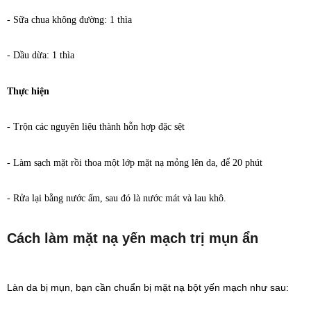
- Sữa chua không đường: 1 thìa
- Dầu dừa: 1 thìa
Thực hiện
- Trộn các nguyên liệu thành hỗn hợp đặc sệt
- Làm sạch mặt rồi thoa một lớp mặt nạ mỏng lên da, để 20 phút
- Rửa lại bằng nước ấm, sau đó là nước mát và lau khô.
Cách làm mặt nạ yến mạch trị mụn ẩn
Làn da bị mụn, bạn cần chuẩn bị mặt nạ bột yến mạch như sau: