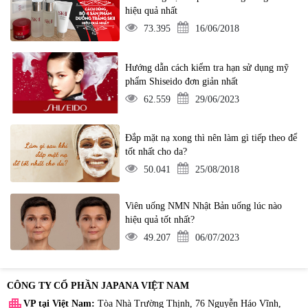
hiệu quả nhất
73.395
16/06/2018
Hướng dẫn cách kiểm tra hạn sử dụng mỹ
phẩm Shiseido đơn giản nhất
62.559
29/06/2023
Đắp mặt nạ xong thì nên làm gì tiếp theo để
tốt nhất cho da?
50.041
25/08/2018
Viên uống NMN Nhật Bản uống lúc nào
hiệu quả tốt nhất?
49.207
06/07/2023
CÔNG TY CỔ PHẦN JAPANA VIỆT NAM
apartment
VP tại Việt Nam:
Tòa Nhà Trường Thịnh, 76 Nguyễn Háo Vĩnh,