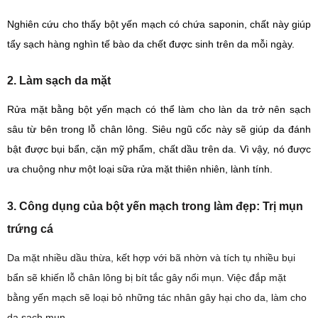
Nghiên cứu cho thấy bột yến mạch có chứa saponin, chất này giúp
tẩy sạch hàng nghìn tế bào da chết được sinh trên da mỗi ngày.
2. Làm sạch da mặt
Rửa mặt bằng bột yến mạch có thể làm cho làn da trở nên sạch
sâu từ bên trong lỗ chân lông. Siêu ngũ cốc này sẽ giúp da đánh
bật được bụi bẩn, cặn mỹ phẩm, chất dầu trên da. Vì vậy, nó được
ưa chuộng như một loại sữa rửa mặt thiên nhiên, lành tính.
3. Công dụng của bột yến mạch trong làm đẹp: Trị mụn
trứng cá
Da mặt nhiều dầu thừa, kết hợp với bã nhờn và tích tụ nhiều bụi
bẩn sẽ khiến lỗ chân lông bị bít tắc gây nổi mụn. Việc đắp mặt
bằng yến mạch sẽ loại bỏ những tác nhân gây hại cho da, làm cho
da sạch mụn.