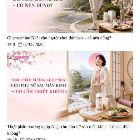
1.450.000 đ
225.000 đ
Glucosamine Nhật cho người chơi thể thao – có nên dùng?
8
07/08/2026
Tẩy tế bào chết Nichiei Bussan
Viên uống hỗ trợ bền thành
Nano NMN+ Peeling Gel
mạch, ngừa tai biến Elastin Plus
Luxury 200g
& Nattokinase Hokoen 80 viên
|
0
|
0
1.490.000 đ
980.000 đ
Thực phẩm xương khớp Nhật cho phụ nữ sau mãn kinh – có cần thiết
không?
15
07/08/2026