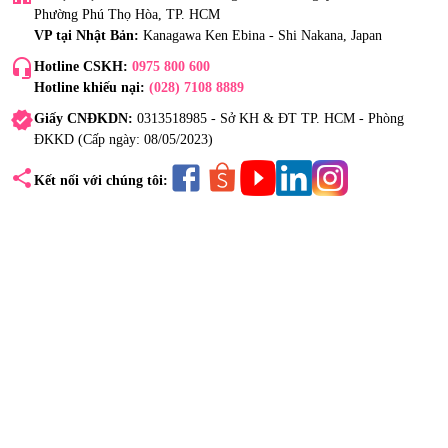
Phường Phú Thọ Hòa, TP. HCM
VP tại Nhật Bản:
Kanagawa Ken Ebina - Shi Nakana, Japan
headset_mic
Hotline CSKH:
0975 800 600
Hotline khiếu nại:
(028) 7108 8889
verified
Giấy CNĐKDN:
0313518985 - Sở KH & ĐT TP. HCM - Phòng
ĐKKD (Cấp ngày: 08/05/2023)
share
Kết nối với chúng tôi: