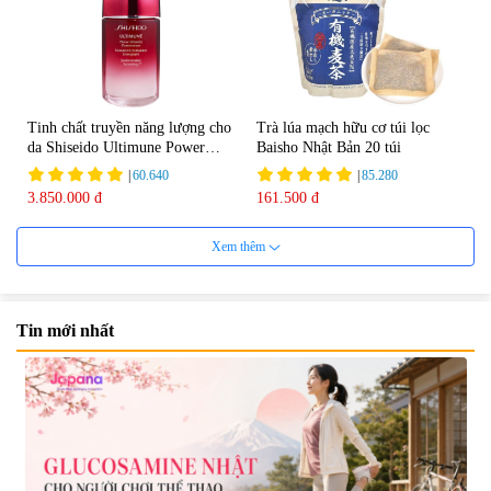
Tinh chất truyền năng lượng cho
Trà lúa mạch hữu cơ túi lọc
da Shiseido Ultimune Power
Baisho Nhật Bản 20 túi
75ml
|
60.640
|
85.280
3.850.000 đ
161.500 đ
Xem thêm
Tin mới nhất
Viên uống bổ não Ribeto Shoji
Viên nang uống cải thiện thị lực,
Ichoha Ekisu Plus - 90 viên
trí nhớ DHA + EPA + Flaxseed
Oil 30 viên/gói - Date 02/2027
|
57.920
|
52.346