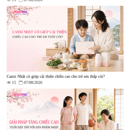
Viên uống bổ gan Ribeto Shoji
Viên uống hỗ trợ cải thiện thoát
Hepaclean 60 viên
vị đĩa đệm Kyoto Has 30 viên
|
543.205
|
14.560
690.000 đ
1.600.000 đ
Canxi Nhật có giúp cải thiện chiều cao cho trẻ em thấp còi?
15
07/08/2026
Viên uống hỗ trợ giấc ngủ Fujina
Viên uống phòng ngừa & hỗ trợ
Sleepy Nhật Bản 80 viên
điều trị đột quỵ Biken Kinase
Gold 60 viên
|
13.760
|
0
580.000 đ
1.570.000 đ