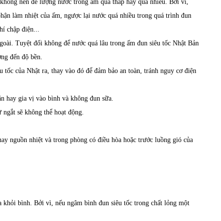
 không nên để lượng nước trong ấm quá thấp hay quá nhiều. Bởi vì,
hận làm nhiệt của ấm, ngược lại nước quá nhiều trong quá trình đun
hí chập điện...
ngoài. Tuyệt đối không để nước quá lâu trong
ấm đun siêu tốc Nhật Bản
ưởng đến độ bền.
tốc của Nhật ra, thay vào đó để đảm bảo an toàn, tránh nguy cơ điện
n hay gia vị vào bình và không đun sữa.
 ngắt sẽ không thể hoạt động.
 hay nguồn nhiệt và trong phòng có điều hòa hoặc trước luồng gió của
 khỏi bình. Bởi vì, nếu ngâm bình đun siêu tốc trong chất lỏng một