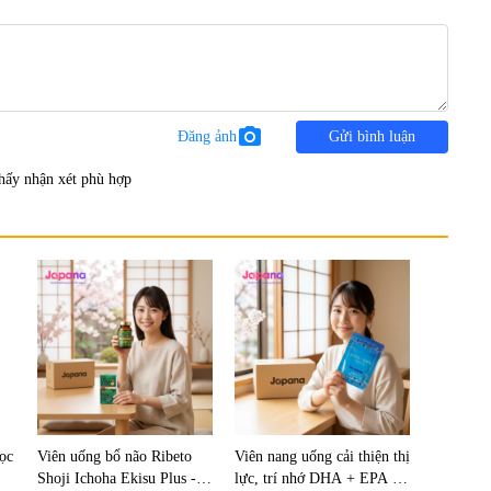
photo_camera
Đăng ảnh
Gửi bình luận
hấy nhận xét phù hợp
lọc
Viên uống bổ não Ribeto
Viên nang uống cải thiện thị
Shoji Ichoha Ekisu Plus -
lực, trí nhớ DHA + EPA +