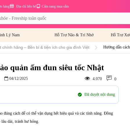
ơn hàng
Địa chỉ liên hệ
Cẩm nang mua sắm
inh Lý Nam
Hỗ Trợ Não & Trí Nhớ
Hỗ Trợ Xư
 chính hãng – Bền bỉ & tiện ích cho gia đình Việt
Hướng dẫn cách 
ảo quản ấm đun siêu tốc Nhật
04/12/2025
4.070
0
check_circle
Đã duyệt nội dung
ho đúng cách để có thể vận dụng hết hiệu quả và các tính năng. Đồng
 lâu dài, tránh hư hỏng.