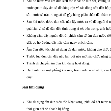
Khi đổ nước vào ấm đun siêu tốc Nhật để đun sôi, chúng ta
nước quá ít đáy ấm sẽ dễ đóng cặn và tác động xấu đến bộ p
sôi, nước sẽ tràn ra ngoài dễ gây hỏng phần chân đế, thậm c
Sau khi nước được đun sôi, nên lấy nước ra và để nguội ở 
quá lâu, vì sẽ dễ dẫn đến tình trạng rỉ sét bên trong, ảnh h
Không cầm dây nguồn để rút phích cắm từ ấm đun nước siêu 
giật do hở đường dây hãy cầm ngay phích cắm.
Ấm đun siêu tốc chỉ sử dụng để đun nước, không cho thức ă
Trước lúc đun cần đậy nắp lại, bởi nếu mở nắp chức năng tự
Tránh di chuyển ấm đun khi đang hoạt động.
Đặt bình trên mặt phẳng khi nấu, tránh nơi có nhiệt độ cao
quạt.
Sau khi dùng
Khi sử dụng ấm đun siêu tốc Nhật xong, phải đổ hết nước ra
thời gian dài sẽ nhanh bị hỏng.