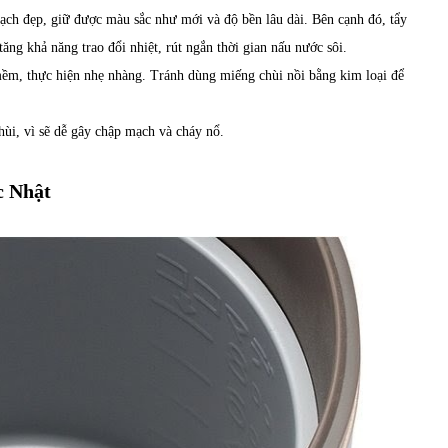
ạch đẹp, giữ được màu sắc như mới và độ bền lâu dài. Bên cạnh đó, tẩy
ăng khả năng trao đổi nhiệt, rút ngắn thời gian nấu nước sôi.
m, thực hiện nhẹ nhàng. Tránh dùng miếng chùi nồi bằng kim loại để
hùi, vì sẽ dễ gây chập mạch và cháy nổ.
c Nhật