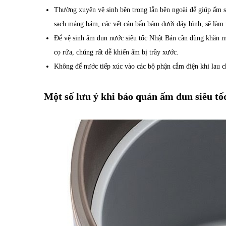
Thường xuyên vệ sinh bên trong lẫn bên ngoài để giúp ấm s
sạch mảng bám, các vết cáu bẩn bám dưới đáy bình, sẽ làm t
Để vệ sinh
ấm đun nước siêu tốc Nhật Bản
cần dùng khăn mề
cọ rửa, chúng rất dễ khiến ấm bị trầy xước.
Không để nước tiếp xúc vào các bộ phận cắm điện khi lau c
Một số lưu ý khi bảo quản ấm đun siêu tố