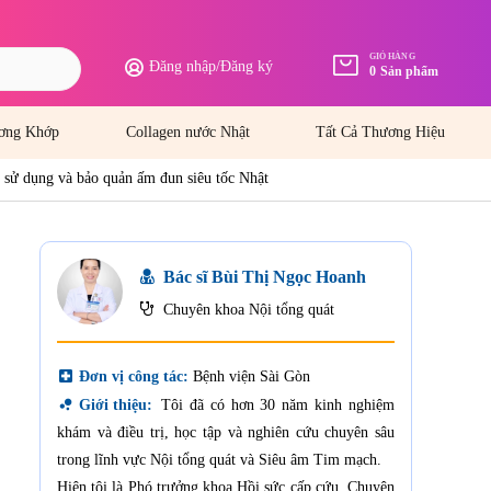
GIỎ HÀNG
Đăng nhập
/
Đăng ký
0
Sản phẩm
ơng Khớp
Collagen nước Nhật
Tất Cả Thương Hiệu
sử dụng và bảo quản ấm đun siêu tốc Nhật
Bác sĩ Bùi Thị Ngọc Hoanh
Chuyên khoa Nội tổng quát
local_hospital
Đơn vị công tác:
Bệnh viện Sài Gòn
bubble_chart
Giới thiệu:
Tôi đã có hơn 30 năm kinh nghiệm
khám và điều trị, học tập và nghiên cứu chuyên sâu
trong lĩnh vực Nội tổng quát và Siêu âm Tim mạch.
Hiện tôi là Phó trưởng khoa Hồi sức cấp cứu, Chuyên