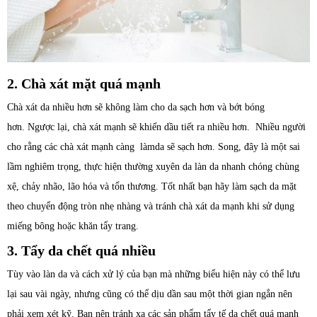
2. Chà xát mặt quá mạnh
Chà xát da nhiều hơn sẽ không làm cho da sạch hơn và bớt bóng
hơn. Ngược lại, chà xát mạnh sẽ khiến dầu tiết ra nhiều hơn. Nhiều người
cho rằng các chà xát mạnh càng làmda sẽ sạch hơn. Song, đây là một sai
lầm nghiêm trọng, thực hiện thường xuyên da làn da nhanh chóng chùng
xệ, chảy nhão, lão hóa và tổn thương. Tốt nhất bạn hãy làm sạch da mặt
theo chuyển động tròn nhẹ nhàng và tránh chà xát da mạnh khi sử dụng
miếng bông hoặc khăn tẩy trang.
3. Tẩy da chết quá nhiều
Tùy vào làn da và cách xử lý của bạn mà những biểu hiện này có thể lưu
lại sau vài ngày, nhưng cũng có thể dịu dần sau một thời gian ngắn nên
phải xem xét kỹ. Bạn nên tránh xa các sản phẩm tẩy tế da chết quá mạnh