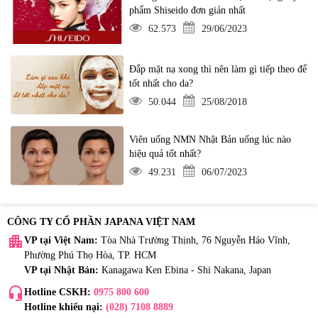
phẩm Shiseido đơn giản nhất
62.573
29/06/2023
Đắp mặt nạ xong thì nên làm gì tiếp theo để
tốt nhất cho da?
50.044
25/08/2018
Viên uống NMN Nhật Bản uống lúc nào
hiệu quả tốt nhất?
49.231
06/07/2023
CÔNG TY CỔ PHẦN JAPANA VIỆT NAM
apartment
VP tại Việt Nam:
Tòa Nhà Trường Thịnh, 76 Nguyễn Háo Vĩnh,
Phường Phú Thọ Hòa, TP. HCM
VP tại Nhật Bản:
Kanagawa Ken Ebina - Shi Nakana, Japan
headset_mic
Hotline CSKH:
0975 800 600
Hotline khiếu nại:
(028) 7108 8889