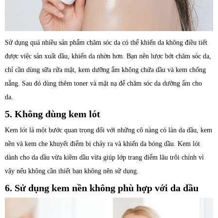
Sử dụng quá nhiều sản phẩm chăm sóc da có thể khiến da không điều tiết
được việc sản xuất dầu, khiến da nhờn hơn. Bạn nên lược bớt chăm sóc da,
chỉ cần dùng sữa rửa mặt, kem dưỡng ẩm không chứa dầu và kem chống
nắng. Sau đó dùng thêm toner và mặt nạ để chăm sóc da dưỡng ẩm cho
da.
5. Không dùng kem lót
Kem lót là một bước quan trọng đối với những cô nàng có làn da dầu, kem
nền và kem che khuyết điểm bị chảy ra và khiến da bóng dầu. Kem lót
dành cho da dầu vừa kiềm dầu vừa giúp lớp trang điểm lâu trôi chính vì
vậy nếu không cần thiết bạn không nên sử dụng.
6. Sử dụng kem nền không phù hợp với da dầu