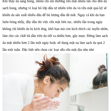
Khi thấy da sáng bóng, nhiều chị em thường rửa mặt nhiều lần cho đến da
sạch bong, nhưng vì loại bỏ lớp dầu tự nhiên trên da và rửa mặt quá kỹ sẽ
khiến da sản xuất nhiều dầu để bù lượng dầu đã mất. Ngay cả khi da bạn
luôn bóng nhẫy, đầy dầu thì việc rửa mặt liên tục, nhiều lần trong ngày
không chỉ khiến da bị kích ứng, khô hạn mà còn kích thích các tuyền nhờn,
làm cho các chất bã dầu trên da tiết ra nhiều hơn, gây mụn. Đừng làm sạch
da mặt nhiều hơn 2 lần một ngày hoặc sử dụng mặt nạ làm sạch da quá 2
lần một tuần. Đặc biệt nên chọn các loại sữa rửa mặt dịu nhẹ nhé.