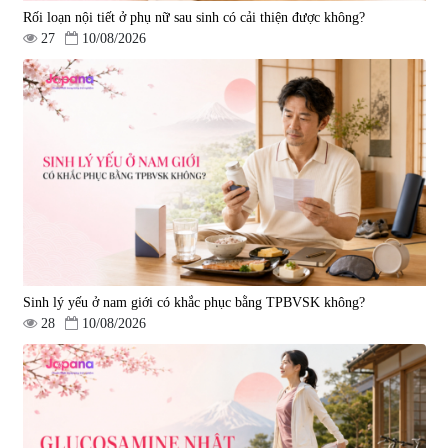
Rối loạn nội tiết ở phụ nữ sau sinh có cải thiện được không?
27
10/08/2026
Tẩy tế bào chết Nichiei Bussan
Viên uống hỗ trợ bền thành
Nano NMN+ Peeling Gel
mạch, ngừa tai biến Elastin Plus
Luxury 200g
& Nattokinase Hokoen 80 viên
|
0
|
0
1.490.000 đ
980.000 đ
Sinh lý yếu ở nam giới có khắc phục bằng TPBVSK không?
28
10/08/2026
Viên uống bổ gan Ribeto Shoji
Viên uống hỗ trợ cải thiện thoát
Hepaclean 60 viên
vị đĩa đệm Kyoto Has 30 viên
|
543.205
|
14.560
690.000 đ
1.600.000 đ