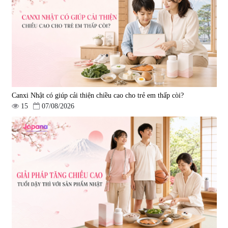
690.000 đ
1.600.000 đ
Canxi Nhật có giúp cải thiện chiều cao cho trẻ em thấp còi?
15
07/08/2026
Viên uống hỗ trợ giấc ngủ Fujina
Viên uống phòng ngừa & hỗ trợ
Sleepy Nhật Bản 80 viên
điều trị đột quỵ Biken Kinase
Gold 60 viên
|
13.760
|
0
580.000 đ
1.570.000 đ