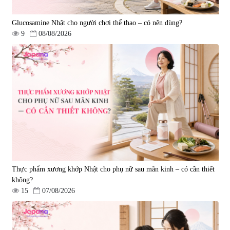
Glucosamine Nhật cho người chơi thể thao – có nên dùng?
9
08/08/2026
Tẩy tế bào chết Nichiei Bussan
Viên uống hỗ trợ bền thành
Nano NMN+ Peeling Gel
mạch, ngừa tai biến Elastin Plus
Luxury 200g
& Nattokinase Hokoen 80 viên
|
0
|
0
1.490.000 đ
980.000 đ
Thực phẩm xương khớp Nhật cho phụ nữ sau mãn kinh – có cần thiết
không?
15
07/08/2026
Viên uống bổ gan Ribeto Shoji
Viên uống hỗ trợ cải thiện thoát
Hepaclean 60 viên
vị đĩa đệm Kyoto Has 30 viên
|
543.205
|
14.560