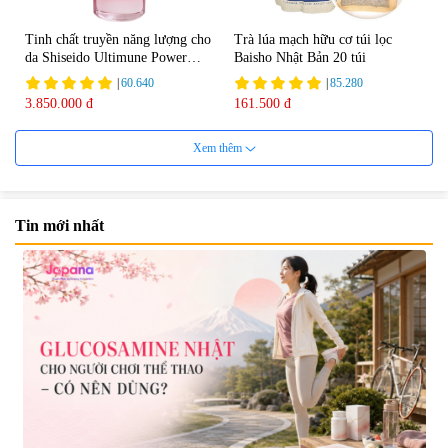
Tinh chất truyền năng lượng cho
Trà lúa mạch hữu cơ túi lọc
da Shiseido Ultimune Power
Baisho Nhật Bản 20 túi
75ml
|
60.640
|
85.280
3.850.000 đ
161.500 đ
Xem thêm
Tin mới nhất
Viên uống bổ não Ribeto Shoji
Viên nang uống cải thiện thị lực,
Ichoha Ekisu Plus - 90 viên
trí nhớ DHA + EPA + Flaxseed
Oil 30 viên/gói - Date 02/2027
|
57.920
|
52.346
1.450.000 đ
225.000 đ