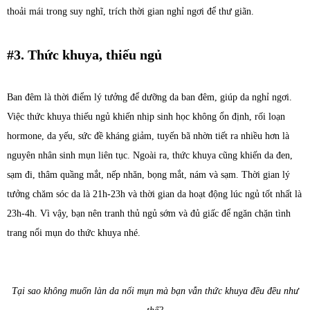
thoải mái trong suy nghĩ, trích thời gian nghỉ ngơi để thư giãn.
#3. Thức khuya, thiếu ngủ
Ban đêm là thời điểm lý tưởng để dưỡng da ban đêm, giúp da nghỉ ngơi.
Việc thức khuya thiếu ngủ khiến nhịp sinh học không ổn định, rối loạn
hormone, da yếu, sức đề kháng giảm, tuyến bã nhờn tiết ra nhiều hơn là
nguyên nhân sinh mụn liên tục. Ngoài ra, thức khuya cũng khiến da đen,
sạm đi, thâm quầng mắt, nếp nhăn, bọng mắt, nám và sạm. Thời gian lý
tưởng chăm sóc da là 21h-23h và thời gian da hoạt động lúc ngủ tốt nhất là
23h-4h. Vì vậy, bạn nên tranh thủ ngủ sớm và đủ giấc để ngăn chặn tình
trang nổi mụn do thức khuya nhé.
Tại sao không muốn làn da nổi mụn mà bạn vẫn thức khuya đều đều như