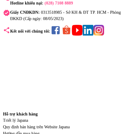
Hotline khiếu nại:
(028) 7108 8889
verified
Giấy CNĐKDN:
0313518985 - Sở KH & ĐT TP. HCM - Phòng
ĐKKD (Cấp ngày: 08/05/2023)
share
Kết nối với chúng tôi:
Hỗ trợ khách hàng
Triết lý Japana
Quy định bán hàng trên Website Japana
Hướng dẫn mua hàng