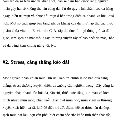
Nếu làn da sở hữu sức đề kháng tốt, bạn sẽ đảm bảo được rằng nguyên
nhân gây hại sẽ không thể tấn công da. Từ đó quy trình chăm sóc da hàng
ngày, điều trị mụn và phục hồi mụn ở bên trong diễn ra nhanh và hiệu quả
hơn. Một số cách giúp bạn tăng sức đề kháng của da như hấp thụ các thực
phẩm chứa vitamin E, vitamin C, A, tập thể dục, đi ngủ đúng giờ và đủ
giấc, làm sạch da mặt mỗi ngày, thường xuyên tẩy tế bào chết da mặt, bảo
vệ da bằng kem chống nắng vật lý…
#2. Stress, căng thẳng kéo dài
Một nguyên nhân khiến mụn “ùn ùn” kéo tới chính là do bạn quá căng
thẳng, stress thường xuyên khiến da xuống cấp nghiêm trọng. Đây cũng là
nguyên nhân nhanh lão hóa da, sần sùi, thiếu sức sống, xỉn màu và kích
thích nhiều mụn mọc, phát triển. Đặc biệt mụn bọc, mụn viêm sẽ thường
xuyên xuất hiện và rất khó để điều trị dứt điểm. Để có được làn da đẹp,
sạch mụn dài lâu, bạn cần phải biết chăm sóc sức khỏe tinh thần thật tốt,