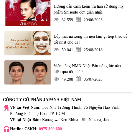
Hướng dẫn cách kiểm tra hạn sử dụng mỹ
phẩm Shiseido đơn giản nhất
62.559
29/06/2023
Đắp mặt nạ xong thì nên làm gì tiếp theo để
tốt nhất cho da?
50.041
25/08/2018
Viên uống NMN Nhật Bản uống lúc nào
hiệu quả tốt nhất?
49.208
06/07/2023
CÔNG TY CỔ PHẦN JAPANA VIỆT NAM
apartment
VP tại Việt Nam:
Tòa Nhà Trường Thịnh, 76 Nguyễn Háo Vĩnh,
Phường Phú Thọ Hòa, TP. HCM
VP tại Nhật Bản:
Kanagawa Ken Ebina - Shi Nakana, Japan
headset_mic
Hotline CSKH:
0975 800 600