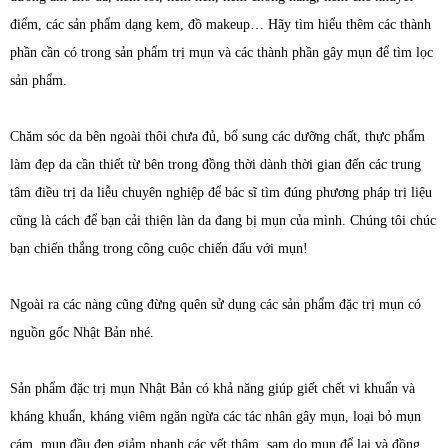
điểm, các sản phẩm dạng kem, đồ makeup… Hãy tìm hiểu thêm các thành
phần cần có trong sản phẩm trị mụn và các thành phần gây mụn để tìm lọc
sản phẩm.
Chăm sóc da bên ngoài thôi chưa đủ, bổ sung các dưỡng chất, thực phẩm
làm đẹp da cần thiết từ bên trong đồng thời dành thời gian đến các trung
tâm điều trị da liễu chuyên nghiệp để bác sĩ tìm đúng phương pháp trị liệu
cũng là cách để bạn cải thiện làn da đang bị mụn của mình. Chúng tôi chúc
bạn chiến thắng trong công cuộc chiến đấu với mụn!
Ngoài ra các nàng cũng đừng quên sử dụng các sản phẩm đặc trị mụn có
nguồn gốc Nhật Bản nhé.
Sản phẩm đặc trị mụn Nhật Bản có khả năng giúp giết chết vi khuẩn và
kháng khuẩn, kháng viêm ngăn ngừa các tác nhân gây mụn, loại bỏ mụn
cám, mụn đầu đen giảm nhanh các vết thâm, sạm do mụn để lại và đồng