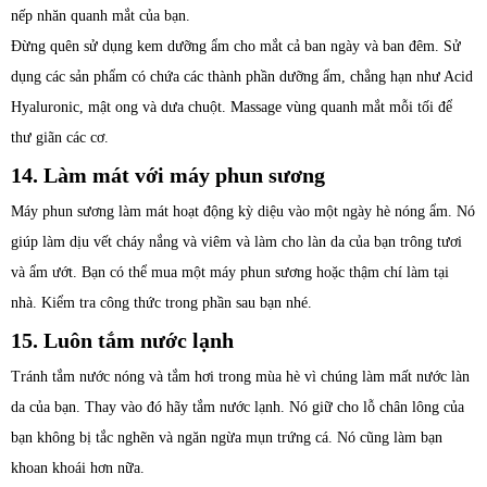
nếp nhăn quanh mắt của bạn.
Đừng quên sử dụng kem dưỡng ẩm cho mắt cả ban ngày và ban đêm. Sử
dụng các sản phẩm có chứa các thành phần dưỡng ẩm, chẳng hạn như Acid
Hyaluronic, mật ong và dưa chuột. Massage vùng quanh mắt mỗi tối để
thư giãn các cơ.
14. Làm mát với máy phun sương
Máy phun sương làm mát hoạt động kỳ diệu vào một ngày hè nóng ẩm. Nó
giúp làm dịu vết cháy nắng và viêm và làm cho làn da của bạn trông tươi
và ẩm ướt. Bạn có thể mua một máy phun sương hoặc thậm chí làm tại
nhà. Kiểm tra công thức trong phần sau bạn nhé.
15. Luôn tắm nước lạnh
Tránh tắm nước nóng và tắm hơi trong mùa hè vì chúng làm mất nước làn
da của bạn. Thay vào đó hãy tắm nước lạnh. Nó giữ cho lỗ chân lông của
bạn không bị tắc nghẽn và ngăn ngừa mụn trứng cá. Nó cũng làm bạn
khoan khoái hơn nữa.