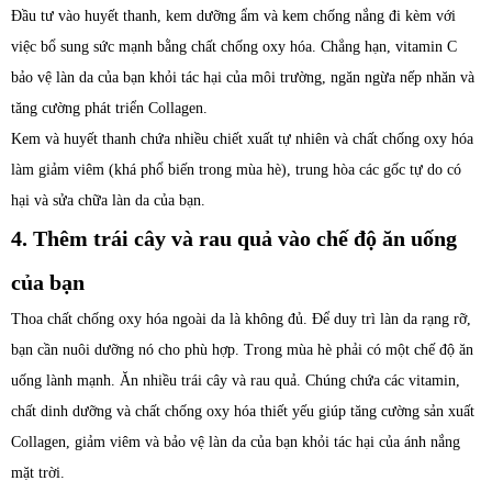
Đầu tư vào huyết thanh, kem dưỡng ẩm và kem chống nắng đi kèm với
việc bổ sung sức mạnh bằng chất chống oxy hóa. Chẳng hạn, vitamin C
bảo vệ làn da của bạn khỏi tác hại của môi trường, ngăn ngừa nếp nhăn và
tăng cường phát triển Collagen.
Kem và huyết thanh chứa nhiều chiết xuất tự nhiên và chất chống oxy hóa
làm giảm viêm (khá phổ biến trong mùa hè), trung hòa các gốc tự do có
hại và sửa chữa làn da của bạn.
4. Thêm trái cây và rau quả vào chế độ ăn uống
của bạn
Thoa chất chống oxy hóa ngoài da là không đủ. Để duy trì làn da rạng rỡ,
bạn cần nuôi dưỡng nó cho phù hợp. Trong mùa hè phải có một chế độ ăn
uống lành mạnh. Ăn nhiều trái cây và rau quả. Chúng chứa các vitamin,
chất dinh dưỡng và chất chống oxy hóa thiết yếu giúp tăng cường sản xuất
Collagen, giảm viêm và bảo vệ làn da của bạn khỏi tác hại của ánh nắng
mặt trời.