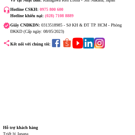
VP tại Nhật Bản:
Kanagawa Ken Ebina - Shi Nakana, Japan
headset_mic
Hotline CSKH:
0975 800 600
Hotline khiếu nại:
(028) 7108 8889
verified
Giấy CNĐKDN:
0313518985 - Sở KH & ĐT TP. HCM - Phòng
ĐKKD (Cấp ngày: 08/05/2023)
share
Kết nối với chúng tôi:
Hỗ trợ khách hàng
Triết lý Japana