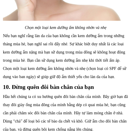
Chọn một loại kem dưỡng ẩm không nhờn và nhẹ
Nếu bạn nghĩ rằng làn da của bạn không cần kem dưỡng ẩm trong những
tháng mùa hè, bạn nghĩ sai rồi đấy nhé. Sự khác biệt duy nhất là các loại
kem dưỡng ẩm nặng mà bạn sử dụng trong mùa đông sẽ không hoạt động
trong mùa hè. Bạn cần sử dụng kem dưỡng ẩm nhẹ khi thời tiết ấm áp.
Chọn một loại kem dưỡng ẩm không nhờn và nhẹ (chọn loại có SPF để sử
dụng vào ban ngày) sẽ giúp giữ độ ẩm thiết yếu cho làn da của bạn.
10. Đừng quên đôi bàn chân của bạn
Hầu hết chúng ta có xu hướng quên đôi bàn chân của mình. Bây giờ bạn đã
thay đôi giày ống mùa đông của mình bằng dép có quai mùa hè, bạn cũng
cần phải chăm sóc đôi bàn chân của mình. Hãy tự làm móng chân ở nhà.
Dùng “chà” để loại bỏ các tế bào da chết và khô. Giữ ẩm cho đôi bàn chân
của bạn, và đừng quên bôi kem chống nắng lên chúng.