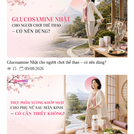
Hepaclean 60 viên
vị đĩa đệm Kyoto Has 30 viên
|
543.205
|
14.560
690.000 đ
1.600.000 đ
Glucosamine Nhật cho người chơi thể thao – có nên dùng?
15
09/08/2026
Viên uống hỗ trợ giấc ngủ Fujina
Viên uống phòng ngừa & hỗ trợ
Sleepy Nhật Bản 80 viên
điều trị đột quỵ Biken Kinase
Gold 60 viên
|
13.760
|
0
580.000 đ
1.570.000 đ