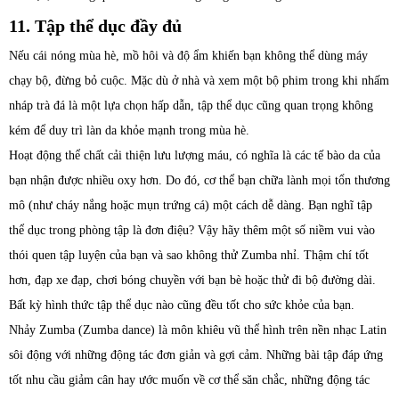
11. Tập thể dục đầy đủ
Nếu cái nóng mùa hè, mồ hôi và độ ẩm khiến bạn không thể dùng máy
chạy bộ, đừng bỏ cuộc. Mặc dù ở nhà và xem một bộ phim trong khi nhấm
nháp trà đá là một lựa chọn hấp dẫn, tập thể dục cũng quan trọng không
kém để duy trì làn da khỏe mạnh trong mùa hè.
Hoạt động thể chất cải thiện lưu lượng máu, có nghĩa là các tế bào da của
bạn nhận được nhiều oxy hơn. Do đó, cơ thể bạn chữa lành mọi tổn thương
mô (như cháy nắng hoặc mụn trứng cá) một cách dễ dàng. Bạn nghĩ tập
thể dục trong phòng tập là đơn điệu? Vậy hãy thêm một số niềm vui vào
thói quen tập luyện của bạn và sao không thử Zumba nhỉ. Thậm chí tốt
hơn, đạp xe đạp, chơi bóng chuyền với bạn bè hoặc thử đi bộ đường dài.
Bất kỳ hình thức tập thể dục nào cũng đều tốt cho sức khỏe của bạn.
Nhảy Zumba (Zumba dance) là môn khiêu vũ thể hình trên nền nhạc Latin
sôi động với những động tác đơn giản và gợi cảm. Những bài tập đáp ứng
tốt nhu cầu giảm cân hay ước muốn về cơ thể săn chắc, những động tác