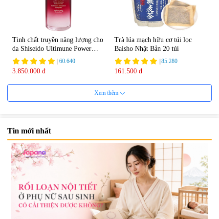
Tinh chất truyền năng lượng cho
Trà lúa mạch hữu cơ túi lọc
da Shiseido Ultimune Power
Baisho Nhật Bản 20 túi
75ml
|
60.640
|
85.280
3.850.000 đ
161.500 đ
Xem thêm
Tin mới nhất
Viên uống bổ não Ribeto Shoji
Viên nang uống cải thiện thị lực,
Ichoha Ekisu Plus - 90 viên
trí nhớ DHA + EPA + Flaxseed
Oil 30 viên/gói - Date 02/2027
|
57.920
|
52.346
1.450.000 đ
225.000 đ