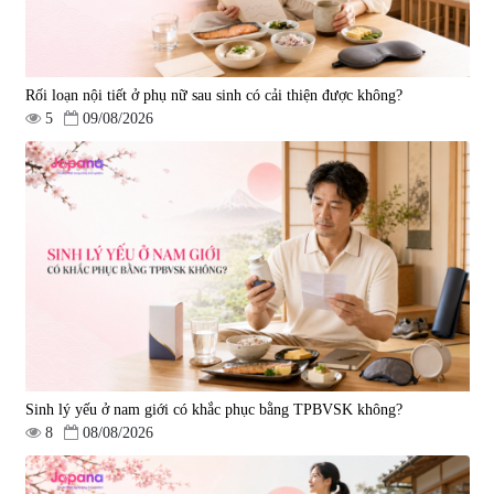
Rối loạn nội tiết ở phụ nữ sau sinh có cải thiện được không?
5
09/08/2026
Tẩy tế bào chết Nichiei Bussan
Viên uống hỗ trợ bền thành
Nano NMN+ Peeling Gel
mạch, ngừa tai biến Elastin Plus
Luxury 200g
& Nattokinase Hokoen 80 viên
|
0
|
0
1.490.000 đ
980.000 đ
Sinh lý yếu ở nam giới có khắc phục bằng TPBVSK không?
8
08/08/2026
Viên uống bổ gan Ribeto Shoji
Viên uống hỗ trợ cải thiện thoát