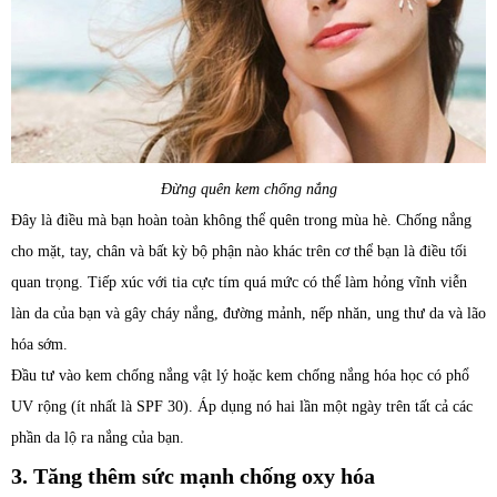
Đừng quên kem chống nắng
Đây là điều mà bạn hoàn toàn không thể quên trong mùa hè. Chống nắng
cho mặt, tay, chân và bất kỳ bộ phận nào khác trên cơ thể bạn là điều tối
quan trọng. Tiếp xúc với tia cực tím quá mức có thể làm hỏng vĩnh viễn
làn da của bạn và gây cháy nắng, đường mảnh, nếp nhăn, ung thư da và lão
hóa sớm.
Đầu tư vào kem chống nắng vật lý hoặc kem chống nắng hóa học có phổ
UV rộng (ít nhất là SPF 30). Áp dụng nó hai lần một ngày trên tất cả các
phần da lộ ra nắng của bạn.
3. Tăng thêm sức mạnh chống oxy hóa