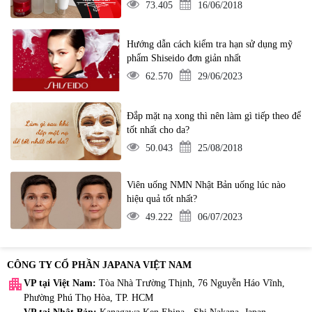
73.405
16/06/2018
Hướng dẫn cách kiểm tra hạn sử dụng mỹ
phẩm Shiseido đơn giản nhất
62.570
29/06/2023
Đắp mặt nạ xong thì nên làm gì tiếp theo để
tốt nhất cho da?
50.043
25/08/2018
Viên uống NMN Nhật Bản uống lúc nào
hiệu quả tốt nhất?
49.222
06/07/2023
CÔNG TY CỔ PHẦN JAPANA VIỆT NAM
apartment
VP tại Việt Nam:
Tòa Nhà Trường Thịnh, 76 Nguyễn Háo Vĩnh,
Phường Phú Thọ Hòa, TP. HCM