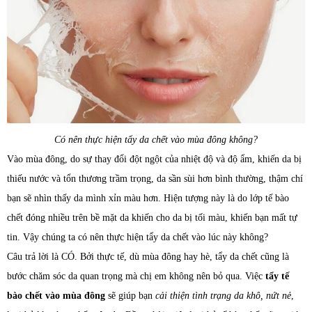
Có nên thực hiện tẩy da chết vào mùa đông không?
Vào mùa đông, do sự thay đổi đột ngột của nhiệt độ và độ ẩm, khiến da bị
thiếu nước và tổn thương trầm trọng, da sần sùi hơn bình thường, thậm chí
bạn sẽ nhìn thấy da mình xỉn màu hơn. Hiện tượng này là do lớp tế bào
chết đóng nhiều trên bề mặt da khiến cho da bị tối màu, khiến bạn mất tự
tin. Vậy chúng ta có nên thực hiện tẩy da chết vào lúc này không?
Câu trả lời là CÓ. Bởi thực tế, dù mùa đông hay hè, tẩy da chết cũng là
bước chăm sóc da quan trọng mà chị em không nên bỏ qua. Việc
tẩy tế
bào chết vào mùa đông
sẽ giúp bạn
cải thiện tình trạng da khô, nứt nẻ
,