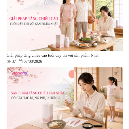
690.000 đ
1.600.000 đ
Giải pháp tăng chiều cao tuổi dậy thì với sản phẩm Nhật
37
07/08/2026
Viên uống hỗ trợ giấc ngủ Fujina
Viên uống phòng ngừa & hỗ trợ
Sleepy Nhật Bản 80 viên
điều trị đột quỵ Biken Kinase
Gold 60 viên
|
13.760
|
0
580.000 đ
1.570.000 đ