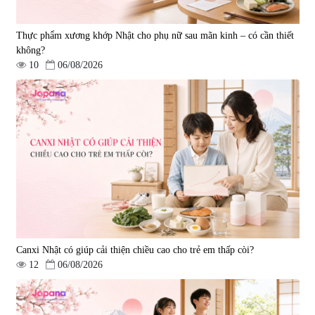
Thực phẩm xương khớp Nhật cho phụ nữ sau mãn kinh – có cần thiết
không?
10
06/08/2026
Tẩy tế bào chết Nichiei Bussan
Viên uống hỗ trợ bền thành
Nano NMN+ Peeling Gel
mạch, ngừa tai biến Elastin Plus
Luxury 200g
& Nattokinase Hokoen 80 viên
|
0
|
0
1.490.000 đ
980.000 đ
Canxi Nhật có giúp cải thiện chiều cao cho trẻ em thấp còi?
12
06/08/2026
Viên uống bổ gan Ribeto Shoji
Viên uống hỗ trợ cải thiện thoát
Hepaclean 60 viên
vị đĩa đệm Kyoto Has 30 viên
|
543.205
|
14.560