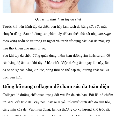
Quy trình thực hiện tẩy da chết
Trước khi tiến hành tẩy da chết, bạn hãy làm sạch da bằng sửa rửa mặt
chuyên dùng. Sau đó dùng sản phẩm tẩy tế bào chết chà xát nhẹ,
massage
theo vòng xoắn ốc
từ trong ra ngoài và tránh sử dụng các loại đá mài, vật
liệu thô khiến cho mụn bị vỡ.
Sau khi tẩy da chết, đừng quên dùng thêm kem dưỡng ẩm hoặc serum để
cân bằng độ ẩm sau khi tẩy tế bào chết. Việc dưỡng ẩm ngay lúc này, làn
da sẽ có sự cân bằng kịp lúc, đồng thời có thể hấp thụ dưỡng chất sâu và
trọn vẹn hơn.
Uống bổ sung collagen để chăm sóc da toàn diện
Collagen là dưỡng chất quan trọng đối với làn da của bạn. Bởi lẽ, nó chiếm
tới 70% cấu trúc da. Vậy nên, đây sẽ là yếu tố quyết định đến độ đàn hồi,
căng mịn của da. Vào mùa đông, làn da thường có xu hướng khô tróc rất