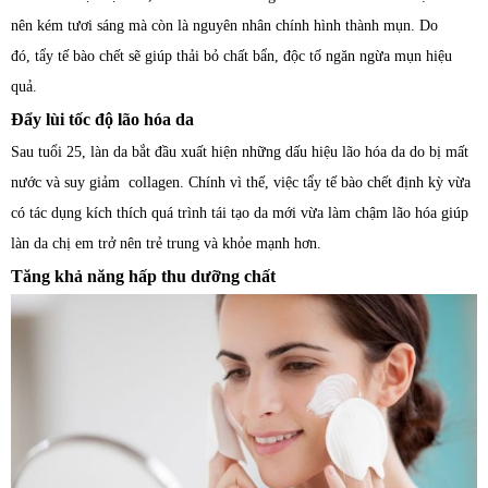
nên kém tươi sáng mà còn là nguyên nhân chính hình thành mụn. Do
đó, tẩy tế bào chết sẽ giúp thải bỏ chất bẩn, độc tố ngăn ngừa mụn hiệu
quả.
Đẩy lùi tốc độ lão hóa da
Sau tuổi 25, làn da bắt đầu xuất hiện những dấu hiệu lão hóa da do bị mất
nước và suy giảm collagen. Chính vì thế, việc tẩy tế bào chết định kỳ vừa
có tác dụng kích thích quá trình tái tạo da mới vừa làm chậm lão hóa giúp
làn da chị em trở nên trẻ trung và khỏe mạnh hơn.
Tăng khả năng hấp thu dưỡng chất