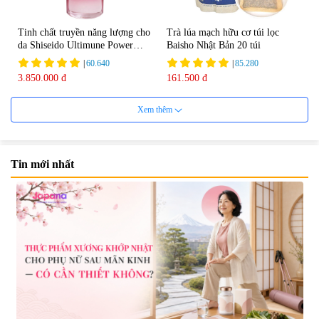
Tinh chất truyền năng lượng cho
Trà lúa mạch hữu cơ túi lọc
da Shiseido Ultimune Power
Baisho Nhật Bản 20 túi
75ml
|
60.640
|
85.280
3.850.000 đ
161.500 đ
Xem thêm
Tin mới nhất
Viên uống bổ não Ribeto Shoji
Viên nang uống cải thiện thị lực,
Ichoha Ekisu Plus - 90 viên
trí nhớ DHA + EPA + Flaxseed
Oil 30 viên/gói - Date 02/2027
|
57.920
|
52.346
1.450.000 đ
225.000 đ