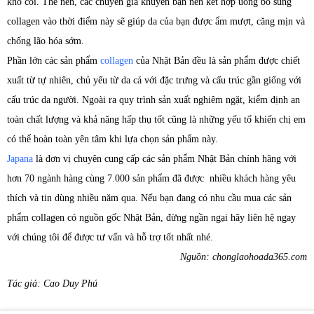
khó coi. Thế nên, các chuyên gia khuyên bạn nên kết hợp uống bổ sung
collagen vào thời điểm này sẽ giúp da của bạn được ẩm mượt, căng mịn và
chống lão hóa sớm.
Phần lớn các sản phẩm
collagen
của Nhật Bản đều là sản phẩm được chiết
xuất từ tự nhiên, chủ yếu từ da cá với đặc trưng và cấu trúc gần giống với
cấu trúc da người. Ngoài ra quy trình sản xuất nghiêm ngặt, kiểm định an
toàn chất lượng và khả năng hấp thụ tốt cũng là những yếu tố khiến chị em
có thể hoàn toàn yên tâm khi lựa chọn sản phẩm này.
Japana
là đơn vị chuyên cung cấp các sản phẩm Nhật Bản chính hãng với
hơn 70 ngành hàng cùng 7.000 sản phẩm đã được nhiều khách hàng yêu
thích và tin dùng nhiều năm qua. Nếu bạn đang có nhu cầu mua các sản
phẩm collagen có nguồn gốc Nhật Bản, đừng ngần ngại hãy liên hệ ngay
với chúng tôi để được tư vấn và hỗ trợ tốt nhất nhé.
Nguồn: chonglaohoada365.com
Tác giả: Cao Duy Phú