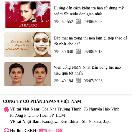
Hướng dẫn cách kiểm tra hạn sử dụng mỹ
phẩm Shiseido đơn giản nhất
62.552
29/06/2023
Đắp mặt nạ xong thì nên làm gì tiếp theo để
tốt nhất cho da?
50.040
25/08/2018
Viên uống NMN Nhật Bản uống lúc nào
hiệu quả tốt nhất?
49.194
06/07/2023
CÔNG TY CỔ PHẦN JAPANA VIỆT NAM
apartment
VP tại Việt Nam:
Tòa Nhà Trường Thịnh, 76 Nguyễn Háo Vĩnh,
Phường Phú Thọ Hòa, TP. HCM
VP tại Nhật Bản:
Kanagawa Ken Ebina - Shi Nakana, Japan
headset_mic
Hotline CSKH:
0975 800 600