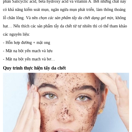
phần Salicyclic acid, beta hydroxy acid và vitamin A. Bởi những chất này
có khả năng kiểm soát mụn, ngăn ngừa mụn phát triển, làm thông thoáng
lỗ chân lông. Và nên
chọn các sản phẩm tẩy da chết dạng gel mịn
, không
hạt… Nếu thích các sản phẩm tẩy da chết từ tự nhiên thì có thể tham khảo
các nguyên liệu:
- Hỗn hợp đường + mật ong
- Mặt nạ bột yến mạch và lựu
- Mặt nạ bột yến mạch và bơ…
Quy trình thực hiện tẩy da chết