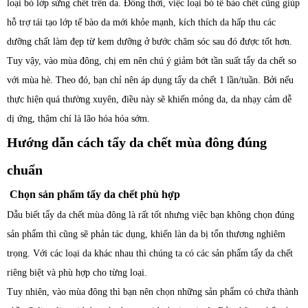
loại bỏ lớp sừng chết trên da. Đồng thời, việc loại bỏ tế bào chết cũng giúp
hỗ trợ tái tạo lớp tế bào da mới khỏe mạnh, kích thích da hấp thu các
dưỡng chất làm đẹp từ kem dưỡng ở bước chăm sóc sau đó được tốt hơn.
Tuy vậy, vào mùa đông, chị em nên chú ý giảm bớt tần suất tẩy da chết so
với mùa hè. Theo đó, bạn chỉ nên áp dụng tẩy da chết 1 lần/tuần. Bởi nếu
thực hiện quá thường xuyên, điều này sẽ khiến mỏng da, da nhạy cảm dễ
dị ứng, thậm chí là lão hóa hóa sớm.
Hướng dẫn cách tẩy da chết mùa đông đúng
chuẩn
Chọn sản phẩm tẩy da chết phù hợp
Dẫu biết tẩy da chết mùa đông là rất tốt nhưng việc bạn không chọn đúng
sản phẩm thì cũng sẽ phản tác dụng, khiến làn da bị tổn thương nghiêm
trọng. Với các loại da khác nhau thì chúng ta có các sản phẩm tẩy da chết
riêng biệt và phù hợp cho từng loại.
Tuy nhiên, vào mùa đông thì bạn nên chọn những sản phẩm có chứa thành