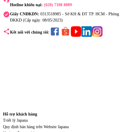
Hotline khiếu nại:
(028) 7108 8889
verified
Giấy CNĐKDN:
0313518985 - Sở KH & ĐT TP. HCM - Phòng
ĐKKD (Cấp ngày: 08/05/2023)
share
Kết nối với chúng tôi:
Hỗ trợ khách hàng
Triết lý Japana
Quy định bán hàng trên Website Japana