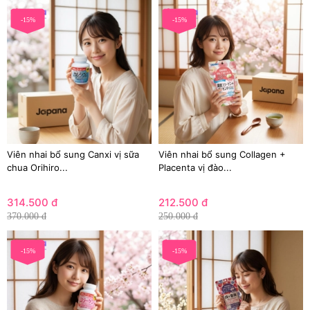
-15%
-15%
Viên nhai bổ sung Canxi vị sữa
Viên nhai bổ sung Collagen +
chua Orihiro...
Placenta vị đào...
314.500 đ
212.500 đ
370.000 đ
250.000 đ
-15%
-15%