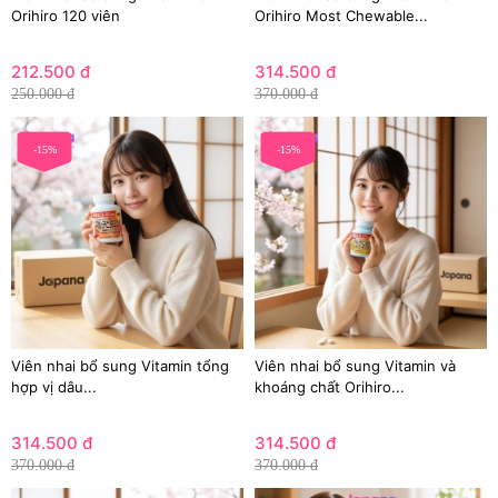
Orihiro 120 viên
Orihiro Most Chewable...
212.500 đ
314.500 đ
250.000 đ
370.000 đ
-15%
-15%
Viên nhai bổ sung Vitamin tổng
Viên nhai bổ sung Vitamin và
hợp vị dâu...
khoáng chất Orihiro...
314.500 đ
314.500 đ
370.000 đ
370.000 đ