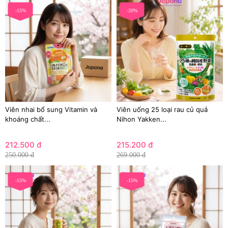
-15%
-20%
Viên nhai bổ sung Vitamin và
Viên uống 25 loại rau củ quả
khoáng chất...
Nihon Yakken...
212.500 đ
215.200 đ
250.000 đ
269.000 đ
-15%
-15%