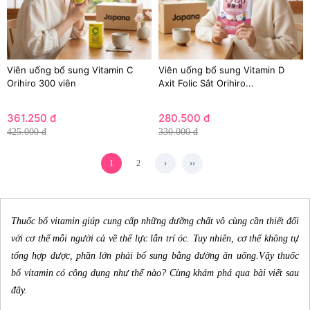
Viên uống bổ sung Vitamin C
Viên uống bổ sung Vitamin D
Orihiro 300 viên
Axit Folic Sắt Orihiro...
361.250 đ
280.500 đ
425.000 đ
330.000 đ
1
2
›
››
Thuốc bổ vitamin
giúp cung cấp những dưỡng chất vô cùng cần thiết đối
với cơ thể mỗi người cả về thể lực lẫn trí óc.
Tuy nhiên, cơ thể không tự
tổng hợp được, phần lớn phải bổ sung bằng đường ăn uống.Vậy thuốc
bổ vitamin có công dụng như thế nào? Cùng khám phá qua bài viết sau
đây.