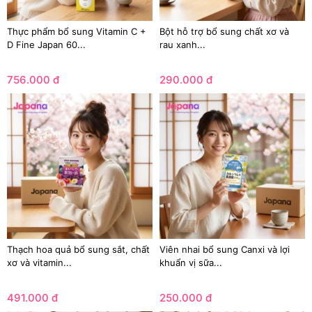
Thực phẩm bổ sung Vitamin C +
Bột hỗ trợ bổ sung chất xơ và
D Fine Japan 60...
rau xanh...
756.000 đ
290.000 đ
Thạch hoa quả bổ sung sắt, chất
Viên nhai bổ sung Canxi và lợi
xơ và vitamin...
khuẩn vị sữa...
491.000 đ
250.000 đ