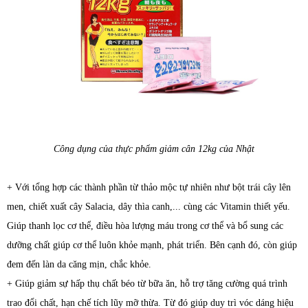
Công dụng của thực phẩm
giảm cân 12kg của Nhật
+ Với tổng hợp các thành phần từ thảo mộc tự nhiên như bột trái cây lên
men, chiết xuất cây Salacia, dây thìa canh,... cùng các Vitamin thiết yếu.
Giúp thanh lọc cơ thể, điều hòa lượng máu trong cơ thể và bổ sung các
dưỡng chất giúp cơ thể luôn khỏe mạnh, phát triển. Bên cạnh đó, còn giúp
đem đến làn da căng mịn, chắc khỏe.
+ Giúp giảm sự hấp thụ chất béo từ bữa ăn, hỗ trợ tăng cường quá trình
trao đổi chất, hạn chế tích lũy mỡ thừa. Từ đó giúp duy trì vóc dáng hiệu