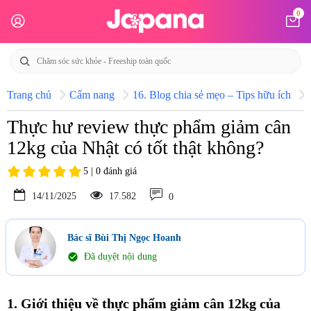
0
Trang chủ
Cẩm nang
16. Blog chia sẻ mẹo – Tips hữu ích
Thực hư review thực phẩm giảm cân
12kg của Nhật có tốt thật không?
5 | 0 đánh giá
14/11/2025
17.582
0
Bác sĩ Bùi Thị Ngọc Hoanh
check_circle
Đã duyệt nội dung
1. Giới thiệu về thực phẩm giảm cân 12kg của