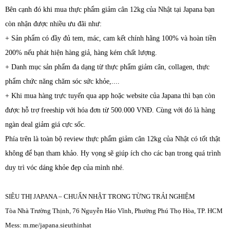
Bên cạnh đó khi mua
thực phẩm
giảm cân 12kg của Nhật tại Japana bạn
còn nhận được nhiều ưu đãi như:
+ Sản phẩm có đầy đủ tem, mác, cam kết chính hãng 100% và hoàn tiền
200% nếu phát hiện hàng giả, hàng kém chất lượng.
+ Danh mục sản phẩm đa dạng từ
thực phẩm
giảm cân, collagen, thực
phẩm chức năng chăm sóc sức khỏe,....
+ Khi mua hàng trực tuyến qua app hoặc website của Japana thì bạn còn
được hỗ trợ freeship với hóa đơn từ 500.000 VNĐ. Cùng với đó là hàng
ngàn deal giảm giá cực sốc.
Phía trên là toàn bộ review
thực phẩm
giảm cân 12kg của Nhật có tốt thật
không để bạn tham khảo. Hy vọng sẽ giúp ích cho các bạn trong quá trình
duy trì vóc dáng khỏe đẹp của mình nhé.
SIÊU THỊ JAPANA – CHUẨN NHẬT TRONG TỪNG TRẢI NGHIỆM
Tòa Nhà Trường Thịnh, 76 Nguyễn Háo Vĩnh, Phường Phú Thọ Hòa, TP. HCM
Mess: m.me/japana.sieuthinhat