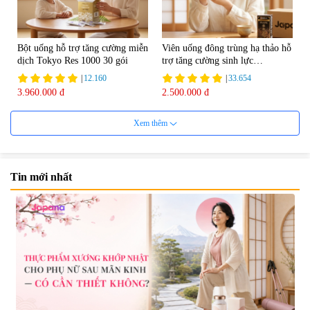
Bột uống hỗ trợ tăng cường miễn
Viên uống đông trùng hạ thảo hỗ
dịch Tokyo Res 1000 30 gói
trợ tăng cường sinh lực
Tohchukasou Premium Yo
|
12.160
|
33.654
Group 180 viên - Date 08/2027
3.960.000 đ
2.500.000 đ
Xem thêm
Tin mới nhất
Mặt Nạ Nichiei Bussan Nano
Viên uống bổ não Ribeto Shoji
NMN+ 3D Face Mask Luxury (8
Ichoha Ekisu Plus - 90 viên
miếng)
|
0
|
57.920
1.890.000 đ
1.450.000 đ