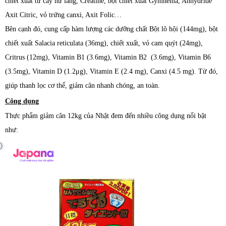
chiết xuất từ ​​cây nữ lang, Creatine, bột chiết xuất Gymnema, Anhydride
Axit Citric, vỏ trứng canxi, Axit Folic…
Bên cạnh đó, cung cấp hàm lượng các dưỡng chất Bột lô hội (144mg), bột
chiết xuất Salacia reticulata (36mg), chiết xuất, vỏ cam quýt (24mg),
Critrus (12mg), Vitamin B1 (3.6mg), Vitamin B2 (3.6mg), Vitamin B6
(3.5mg), Vitamin D (1.2μg), Vitamin E (2.4 mg), Canxi (4.5 mg). Từ đó,
giúp thanh lọc cơ thể, giảm cân nhanh chóng, an toàn.
Công dụng
T
hực phẩm
giảm cân 12kg của Nhật đem đến nhiều công dụng nổi bật
như: