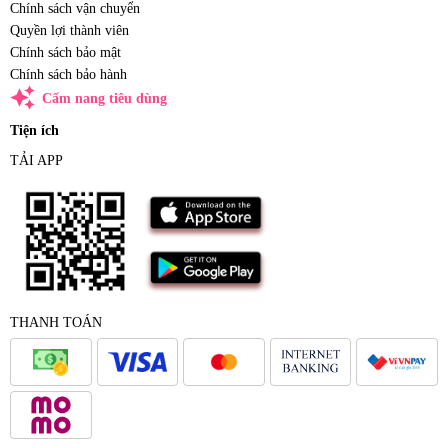
Chính sách vận chuyển
Quyền lợi thành viên
Chính sách bảo mật
Chính sách bảo hành
auto_awesome
Cẩm nang tiêu dùng
Tiện ích
TẢI APP
THANH TOÁN