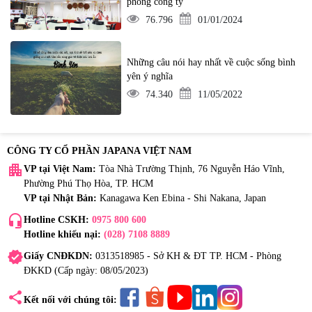
phòng công ty
76.796
01/01/2024
Những câu nói hay nhất về cuộc sống bình
yên ý nghĩa
74.340
11/05/2022
CÔNG TY CỔ PHẦN JAPANA VIỆT NAM
apartment
VP tại Việt Nam:
Tòa Nhà Trường Thịnh, 76 Nguyễn Háo Vĩnh,
Phường Phú Thọ Hòa, TP. HCM
VP tại Nhật Bản:
Kanagawa Ken Ebina - Shi Nakana, Japan
headset_mic
Hotline CSKH:
0975 800 600
Hotline khiếu nại:
(028) 7108 8889
verified
Giấy CNĐKDN:
0313518985 - Sở KH & ĐT TP. HCM - Phòng
ĐKKD (Cấp ngày: 08/05/2023)
share
Kết nối với chúng tôi: