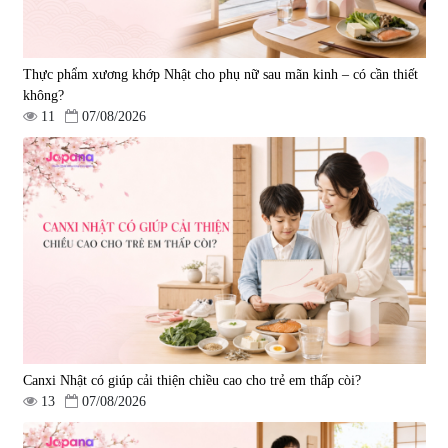
Thực phẩm xương khớp Nhật cho phụ nữ sau mãn kinh – có cần thiết
không?
11
07/08/2026
Viên uống hỗ trợ tăng cường
Viên uống chống lão hóa, tăng
sinh lý nam Fujina Monster Shot
sức khỏe Yangmiwa NMN 60
150 viên
viên
|
12.480
|
42.588
880.000 đ
5.500.000 đ
Canxi Nhật có giúp cải thiện chiều cao cho trẻ em thấp còi?
13
07/08/2026
Viên uống phòng ngừa đột quỵ,
tai biến Nattokinase Nano